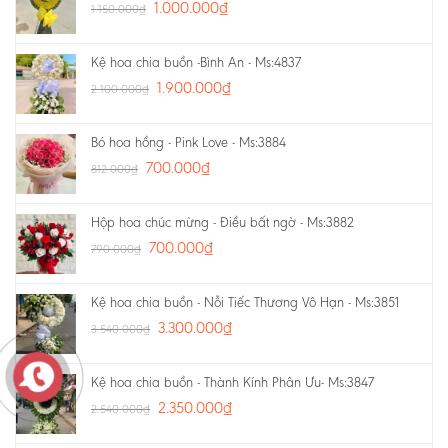
1.000.000
₫
1.150.000
₫
Kệ hoa chia buồn -Bình An - Ms:4837
1.900.000
₫
2.100.000
₫
Bó hoa hồng - Pink Love - Ms:3884
700.000
₫
812.000
₫
Hộp hoa chúc mừng - Điều bất ngờ - Ms:3882
700.000
₫
790.000
₫
Kệ hoa chia buồn - Nỗi Tiếc Thương Vô Hạn - Ms:3851
3.300.000
₫
3.540.000
₫
Kệ hoa chia buồn - Thành Kính Phân Ưu- Ms:3847
2.350.000
₫
2.540.000
₫