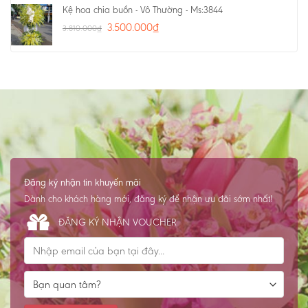
Kệ hoa chia buồn - Vô Thường - Ms:3844
3.500.000
₫
3.810.000
₫
Đăng ký nhận tin khuyến mãi
Dành cho khách hàng mới, đăng ký để nhận ưu đãi sớm nhất!
ĐĂNG KÝ NHẬN VOUCHER