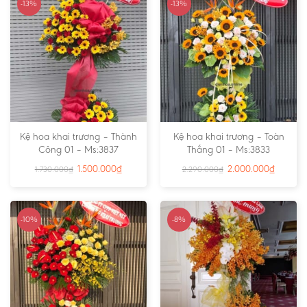
-13%
-13%
Kệ hoa khai trương – Thành
Kệ hoa khai trương – Toàn
Công 01 – Ms:3837
Thắng 01 – Ms:3833
1.500.000
₫
2.000.000
₫
1.730.000
₫
2.290.000
₫
-10%
-8%