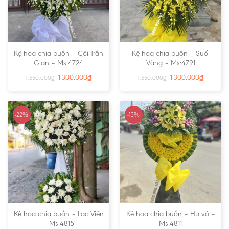
Kệ hoa chia buồn – Cõi Trần
Kệ hoa chia buồn – Suối
Gian – Ms:4724
Vàng – Ms:4791
1.300.000
₫
1.300.000
₫
1.550.000
₫
1.550.000
₫
-22%
-13%
Kệ hoa chia buồn – Lạc Viên
Kệ hoa chia buồn – Hư vô –
– Ms:4815
Ms:4811