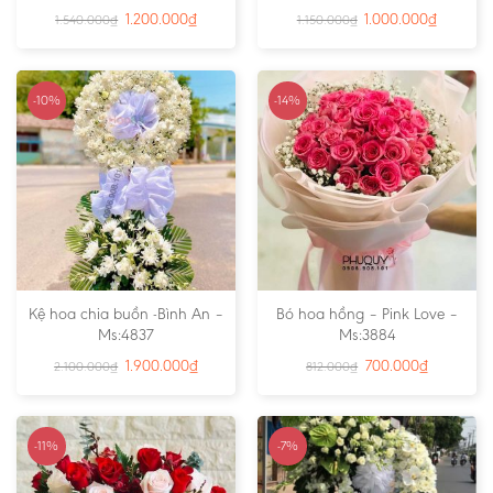
1.200.000
₫
1.000.000
₫
1.540.000
₫
1.150.000
₫
-10%
-14%
Kệ hoa chia buồn -Bình An –
Bó hoa hồng – Pink Love –
Ms:4837
Ms:3884
1.900.000
₫
700.000
₫
2.100.000
₫
812.000
₫
-11%
-7%