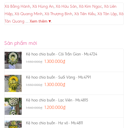
Xã Bằng Hành
,
Xã Hùng An
,
Xã Hữu Sản
,
Xã Kim Ngọc
,
Xã Liên
Hiệp
,
Xã Quang Minh
,
Xã Thượng Bình
,
Xã Tiên Kiều
,
Xã Tân Lập
,
Xã
Tân Quang
…
Xem thêm ▾
.
Sản phẩm mới
Kệ hoa chia buồn - Cõi Trần Gian - Ms:4724
1.300.000
₫
1.550.000
₫
Kệ hoa chia buồn - Suối Vàng - Ms:4791
1.300.000
₫
1.550.000
₫
Kệ hoa chia buồn - Lạc Viên - Ms:4815
1.200.000
₫
1.540.000
₫
Kệ hoa chia buồn - Hư vô - Ms:4811