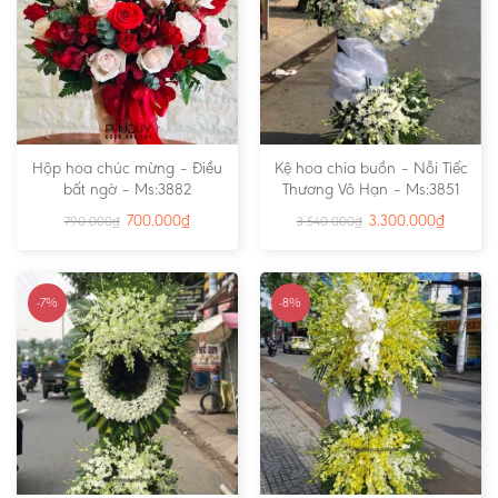
Hộp hoa chúc mừng – Điều
Kệ hoa chia buồn – Nỗi Tiếc
bất ngờ – Ms:3882
Thương Vô Hạn – Ms:3851
700.000
₫
3.300.000
₫
790.000
₫
3.540.000
₫
-7%
-8%