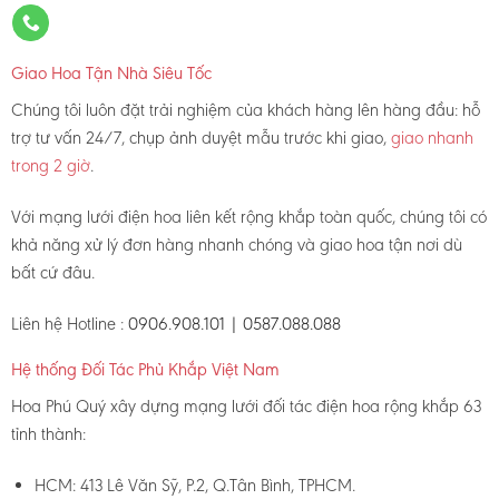
Giao Hoa Tận Nhà Siêu Tốc
Chúng tôi luôn đặt trải nghiệm của khách hàng lên hàng đầu: hỗ
trợ tư vấn 24/7, chụp ảnh duyệt mẫu trước khi giao,
giao nhanh
trong 2 giờ
.
Với mạng lưới điện hoa liên kết rộng khắp toàn quốc, chúng tôi có
khả năng xử lý đơn hàng nhanh chóng và giao hoa tận nơi dù
bất cứ đâu.
Liên hệ Hotline :
0906.908.101 | 0587.088.088
Hệ thống Đối Tác Phủ Khắp Việt Nam
Hoa Phú Quý xây dựng mạng lưới đối tác điện hoa rộng khắp 63
tỉnh thành:
HCM: 413 Lê Văn Sỹ, P.2, Q.Tân Bình, TPHCM.