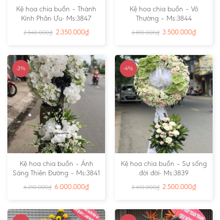
Kệ hoa chia buồn – Thành
Kệ hoa chia buồn – Vô
Kính Phân Ưu- Ms:3847
Thường – Ms:3844
2.350.000
₫
3.500.000
₫
2.540.000
₫
3.810.000
₫
-3%
-4%
Kệ hoa chia buồn – Ánh
Kệ hoa chia buồn – Sự sống
Sáng Thiên Đường – Ms:3841
đời đời- Ms:3839
6.000.000
₫
2.500.000
₫
6.210.000
₫
2.610.000
₫