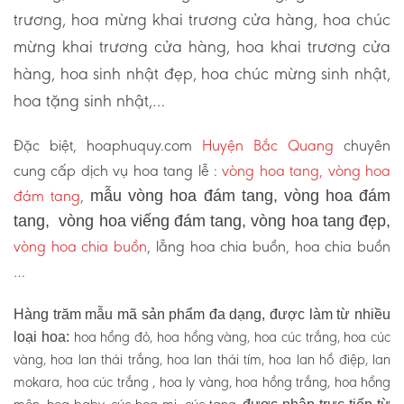
trương, hoa mừng khai trương cửa hàng, hoa chúc
mừng khai trương cửa hàng, hoa khai trương cửa
hàng, hoa sinh nhật đẹp, hoa chúc mừng sinh nhật,
hoa tặng sinh nhật,…
Đặc biệt, hoaphuquy.com
Huyện Bắc Quang
chuyên
cung cấp dịch vụ hoa tang lễ :
vòng hoa tang, vòng hoa
đám tang
,
mẫu vòng hoa đám tang, vòng hoa đám
tang, vòng hoa viếng đám tang, vòng hoa tang đẹp,
vòng hoa chia buồn
, lẵng hoa chia buồn, hoa chia buồn
…
Hàng trăm mẫu mã sản phẩm đa dạng, được làm từ nhiều
hoa hồng đỏ, hoa hồng vàng, hoa cúc trắng, hoa cúc
loại hoa:
vàng, hoa lan thái trắng, hoa lan thái tím, hoa lan hồ điệp, lan
mokara, hoa cúc trắng , hoa ly vàng, hoa hồng trắng, hoa hồng