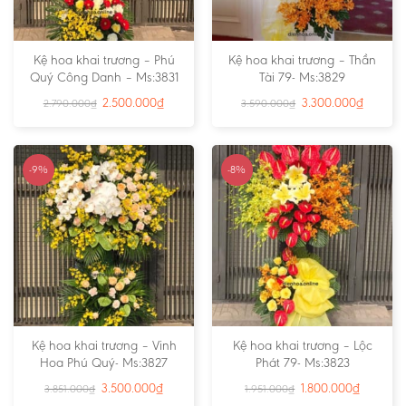
Kệ hoa khai trương – Phú
Kệ hoa khai trương – Thần
Quý Công Danh – Ms:3831
Tài 79- Ms:3829
2.500.000
₫
3.300.000
₫
2.790.000
₫
3.590.000
₫
-9%
-8%
Kệ hoa khai trương – Vinh
Kệ hoa khai trương – Lộc
Hoa Phú Quý- Ms:3827
Phát 79- Ms:3823
3.500.000
₫
1.800.000
₫
3.851.000
₫
1.951.000
₫