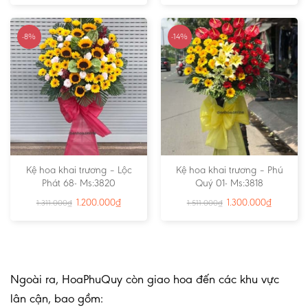
-8%
-14%
Kệ hoa khai trương – Lộc
Kệ hoa khai trương – Phú
Phát 68- Ms:3820
Quý 01- Ms:3818
1.200.000
₫
1.300.000
₫
1.311.000
₫
1.511.000
₫
Ngoài ra, HoaPhuQuy còn giao hoa đến các khu vực
lân cận, bao gồm: