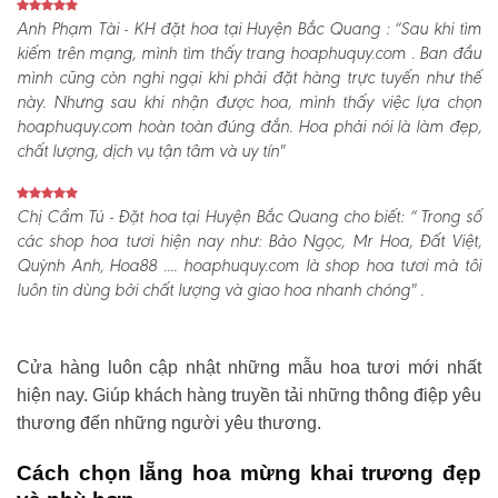
Anh Phạm Tài - KH đặt hoa tại Huyện Bắc Quang :
“Sau khi tìm
kiếm trên mạng, mình tìm thấy trang hoaphuquy.com . Ban đầu
mình cũng còn nghi ngại khi phải đặt hàng trực tuyến như thế
này. Nhưng sau khi nhận được hoa, mình thấy việc lựa chọn
hoaphuquy.com hoàn toàn đúng đắn. Hoa phải nói là làm đẹp,
chất lượng, dịch vụ tận tâm và uy tín"
Chị Cẩm Tú - Đặt hoa tại Huyện Bắc Quang cho biết:
“ Trong số
các shop hoa tươi hiện nay như: Bảo Ngọc, Mr Hoa, Đất Việt,
Quỳnh Anh, Hoa88 .... hoaphuquy.com là shop hoa tươi mà tôi
luôn tin dùng bởi chất lượng và giao hoa nhanh chóng" .
Cửa hàng luôn cập nhật những mẫu hoa tươi mới nhất
hiện nay. Giúp khách hàng truyền tải những thông điệp yêu
thương đến những người yêu thương.
Cách chọn lẵng hoa mừng khai trương đẹp