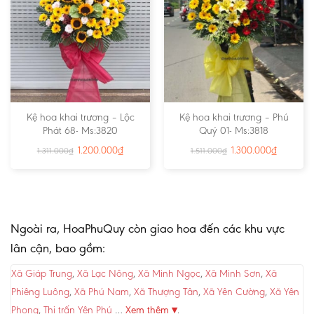
Kệ hoa khai trương – Lộc
Kệ hoa khai trương – Phú
Phát 68- Ms:3820
Quý 01- Ms:3818
1.200.000
₫
1.300.000
₫
1.311.000
₫
1.511.000
₫
Ngoài ra, HoaPhuQuy còn giao hoa đến các khu vực
lân cận, bao gồm:
Xã Giáp Trung
,
Xã Lạc Nông
,
Xã Minh Ngọc
,
Xã Minh Sơn
,
Xã
Phiêng Luông
,
Xã Phú Nam
,
Xã Thượng Tân
,
Xã Yên Cường
,
Xã Yên
Phong
,
Thị trấn Yên Phú
…
Xem thêm ▾
.