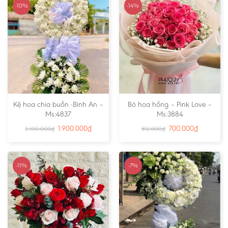
-10%
-14%
Kệ hoa chia buồn -Bình An –
Bó hoa hồng – Pink Love –
Ms:4837
Ms:3884
1.900.000
₫
700.000
₫
2.100.000
₫
812.000
₫
-11%
-7%