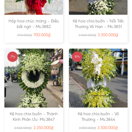
Hộp hoa chúc mừng – Điều
Kệ hoa chia buồn – Nỗi Tiếc
bất ngờ – Ms:3882
Thương Vô Hạn – Ms:3851
700.000
₫
3.300.000
₫
790.000
₫
3.540.000
₫
-7%
-8%
Kệ hoa chia buồn – Thành
Kệ hoa chia buồn – Vô
Kính Phân Ưu- Ms:3847
Thường – Ms:3844
2.350.000
₫
3.500.000
₫
2.540.000
₫
3.810.000
₫