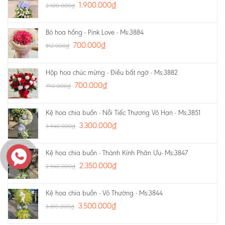
1.900.000
₫
2.100.000
₫
Bó hoa hồng - Pink Love - Ms:3884
700.000
₫
812.000
₫
Hộp hoa chúc mừng - Điều bất ngờ - Ms:3882
700.000
₫
790.000
₫
Kệ hoa chia buồn - Nỗi Tiếc Thương Vô Hạn - Ms:3851
3.300.000
₫
3.540.000
₫
Kệ hoa chia buồn - Thành Kính Phân Ưu- Ms:3847
2.350.000
₫
2.540.000
₫
Kệ hoa chia buồn - Vô Thường - Ms:3844
3.500.000
₫
3.810.000
₫