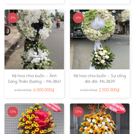
-3%
-4%
Kệ hoa chia buồn – Ánh
Kệ hoa chia buồn – Sự sống
Sáng Thiên Đường – Ms:3841
đời đời- Ms:3839
6.000.000
₫
2.500.000
₫
6.210.000
₫
2.610.000
₫
-13%
-13%