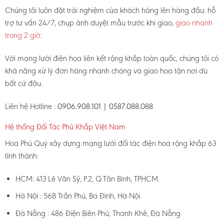
Chúng tôi luôn đặt trải nghiệm của khách hàng lên hàng đầu: hỗ
trợ tư vấn 24/7, chụp ảnh duyệt mẫu trước khi giao,
giao nhanh
trong 2 giờ
.
Với mạng lưới điện hoa liên kết rộng khắp toàn quốc, chúng tôi có
khả năng xử lý đơn hàng nhanh chóng và giao hoa tận nơi dù
bất cứ đâu.
Liên hệ Hotline :
0906.908.101 | 0587.088.088
Hệ thống Đối Tác Phủ Khắp Việt Nam
Hoa Phú Quý xây dựng mạng lưới đối tác điện hoa rộng khắp 63
tỉnh thành:
HCM: 413 Lê Văn Sỹ, P.2, Q.Tân Bình, TPHCM.
Hà Nội : 56B Trần Phú, Ba Đình, Hà Nội.
Đà Nẵng : 486 Điện Biên Phủ, Thanh Khê, Đà Nẵng