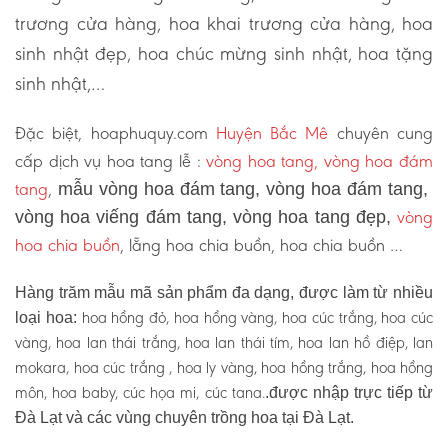
trương cửa hàng, hoa khai trương cửa hàng, hoa
sinh nhật đẹp, hoa chúc mừng sinh nhật, hoa tặng
sinh nhật,…
Đặc biệt, hoaphuquy.com
Huyện Bắc Mê
chuyên cung
cấp dịch vụ hoa tang lễ :
vòng hoa tang, vòng hoa đám
tang
,
mẫu vòng hoa đám tang, vòng hoa đám tang,
vòng
vòng hoa viếng đám tang, vòng hoa tang đẹp,
hoa chia buồn
, lẵng hoa chia buồn, hoa chia buồn …
Hàng trăm mẫu mã sản phẩm đa dạng, được làm từ nhiều
hoa hồng đỏ, hoa hồng vàng, hoa cúc trắng, hoa cúc
loại hoa:
vàng, hoa lan thái trắng, hoa lan thái tím, hoa lan hồ điệp, lan
mokara, hoa cúc trắng , hoa ly vàng, hoa hồng trắng, hoa hồng
môn, hoa baby, cúc họa mi, cúc tana.
.được nhập trực tiếp từ
Đà Lạt và các vùng chuyên trồng hoa tại Đà Lạt.