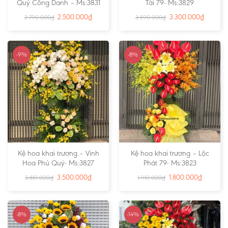
Quý Công Danh – Ms:3831
Tài 79- Ms:3829
2.500.000
₫
3.300.000
₫
2.790.000
₫
3.590.000
₫
-9%
-8%
Kệ hoa khai trương – Vinh
Kệ hoa khai trương – Lộc
Hoa Phú Quý- Ms:3827
Phát 79- Ms:3823
3.500.000
₫
1.800.000
₫
3.851.000
₫
1.951.000
₫
-8%
-14%