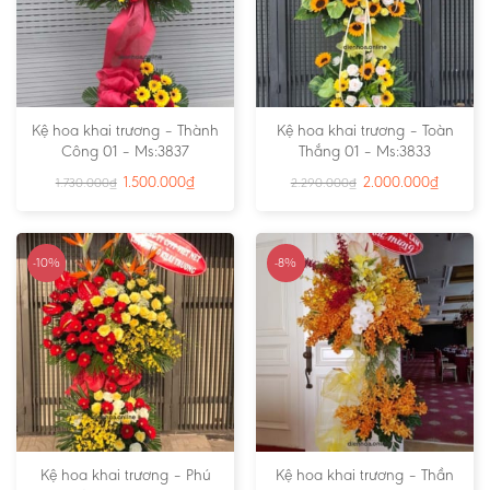
Kệ hoa khai trương – Thành
Kệ hoa khai trương – Toàn
Công 01 – Ms:3837
Thắng 01 – Ms:3833
1.500.000
₫
2.000.000
₫
1.730.000
₫
2.290.000
₫
-10%
-8%
Kệ hoa khai trương – Phú
Kệ hoa khai trương – Thần