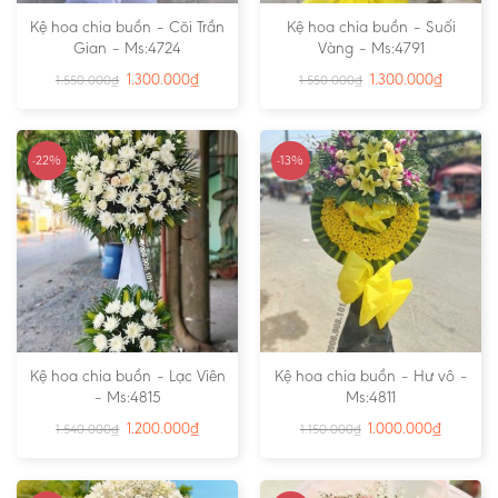
Kệ hoa chia buồn – Cõi Trần
Kệ hoa chia buồn – Suối
Gian – Ms:4724
Vàng – Ms:4791
1.300.000
₫
1.300.000
₫
1.550.000
₫
1.550.000
₫
-22%
-13%
Kệ hoa chia buồn – Lạc Viên
Kệ hoa chia buồn – Hư vô –
– Ms:4815
Ms:4811
1.200.000
₫
1.000.000
₫
1.540.000
₫
1.150.000
₫