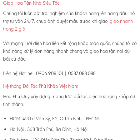
Giao Hoa Tận Nhà Siêu Tốc
Chúng tôi luôn đặt trải nghiệm của khách hàng lên hàng đầu: hỗ
trợ tư vấn 24/7, chụp ảnh duyệt mẫu trước khi giao,
giao nhanh
trong 2 giờ
.
Với mạng lưới điện hoa liên kết rộng khắp toàn quốc, chúng tôi có
khả năng xử lý đơn hàng nhanh chóng và giao hoa tận nơi dù
bất cứ đâu.
Liên hệ Hotline :
0906.908.101 | 0587.088.088
Hệ thống Đối Tác Phủ Khắp Việt Nam
Hoa Phú Quý xây dựng mạng lưới đối tác điện hoa rộng khắp 63
tỉnh thành:
HCM: 413 Lê Văn Sỹ, P.2, Q.Tân Bình, TPHCM.
Hà Nội : 56B Trần Phú, Ba Đình, Hà Nội.