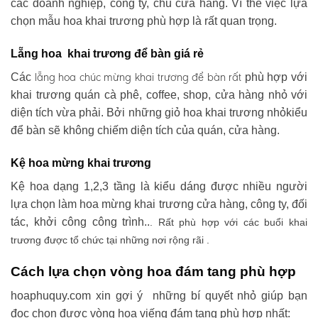
các doanh nghiệp, công ty, chủ cửa hàng. Vì thế việc lựa
chọn mẫu hoa khai trương phù hợp là rất quan trọng.
Lẵng hoa khai trương để bàn giá rẻ
lẵng hoa chúc mừng khai trương
để bàn rất
Các
phù hợp với
khai trương quán cà phê, coffee, shop, cửa hàng nhỏ với
diện tích vừa phải. Bởi những giỏ hoa khai trương nhỏkiểu
để bàn sẽ không chiếm diện tích của quán, cửa hàng.
Kệ hoa mừng khai trương
Kệ hoa dạng 1,2,3 tầng là kiểu dáng được nhiều người
lựa chọn làm hoa mừng khai trương cửa hàng, công ty, đối
tác, khởi công công trình..
. Rất phù hợp với các buổi khai
trương được tổ chức tại những nơi rộng rãi .
Cách lựa chọn vòng hoa đám tang phù hợp
hoaphuquy.com xin gợi ý những bí quyết nhỏ giúp bạn
đọc chọn được vòng hoa viếng đám tang phù hợp nhất: