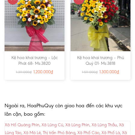
Kệ hoa khai trương – Lộc
Kệ hoa khai trương – Phú
Phát 68- Ms:3820
Quý 01- Ms:3818
1.200.000
₫
1.300.000
₫
1.311.000
₫
1.511.000
₫
Ngoài ra, HoaPhuQuy còn giao hoa đến các khu vực
lân cận, bao gồm:
Xã Hố Quáng Phìn
,
Xã Lũng Cú
,
Xã Lũng Phìn
,
Xã Lũng Thầu
,
Xã
Lũng Táo
,
Xã Má Lé
,
Thị trấn Phó Bảng
,
Xã Phố Cáo
,
Xã Phố Là
,
Xã