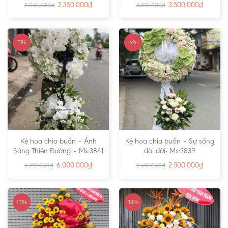
2.350.000
₫
3.500.000
₫
2.540.000
₫
3.810.000
₫
-3%
-4%
Kệ hoa chia buồn – Ánh
Kệ hoa chia buồn – Sự sống
Sáng Thiên Đường – Ms:3841
đời đời- Ms:3839
6.000.000
₫
2.500.000
₫
6.210.000
₫
2.610.000
₫
-13%
-13%