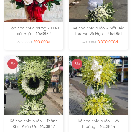
Hộp hoa chúc mừng – Điều
Kệ hoa chia buồn – Nỗi Tiếc
bất ngờ – Ms:3882
Thương Vô Hạn – Ms:3851
700.000
₫
3.300.000
₫
790.000
₫
3.540.000
₫
-7%
-8%
Kệ hoa chia buồn – Thành
Kệ hoa chia buồn – Vô
Kính Phân Ưu- Ms:3847
Thường – Ms:3844