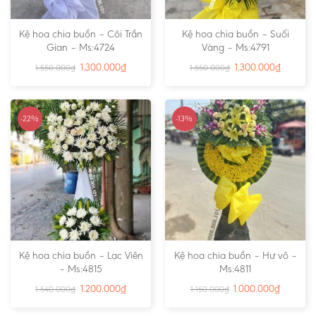
Kệ hoa chia buồn – Cõi Trần
Kệ hoa chia buồn – Suối
Gian – Ms:4724
Vàng – Ms:4791
1.300.000
₫
1.300.000
₫
1.550.000
₫
1.550.000
₫
-22%
-13%
Kệ hoa chia buồn – Lạc Viên
Kệ hoa chia buồn – Hư vô –
– Ms:4815
Ms:4811
1.200.000
₫
1.000.000
₫
1.540.000
₫
1.150.000
₫