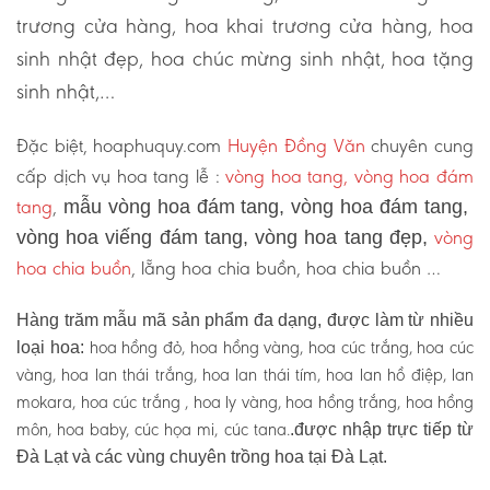
trương cửa hàng, hoa khai trương cửa hàng, hoa
sinh nhật đẹp, hoa chúc mừng sinh nhật, hoa tặng
sinh nhật,…
Đặc biệt, hoaphuquy.com
Huyện Đồng Văn
chuyên cung
cấp dịch vụ hoa tang lễ :
vòng hoa tang, vòng hoa đám
tang
,
mẫu vòng hoa đám tang, vòng hoa đám tang,
vòng
vòng hoa viếng đám tang, vòng hoa tang đẹp,
hoa chia buồn
, lẵng hoa chia buồn, hoa chia buồn …
Hàng trăm mẫu mã sản phẩm đa dạng, được làm từ nhiều
hoa hồng đỏ, hoa hồng vàng, hoa cúc trắng, hoa cúc
loại hoa:
vàng, hoa lan thái trắng, hoa lan thái tím, hoa lan hồ điệp, lan
mokara, hoa cúc trắng , hoa ly vàng, hoa hồng trắng, hoa hồng
môn, hoa baby, cúc họa mi, cúc tana.
.được nhập trực tiếp từ
Đà Lạt và các vùng chuyên trồng hoa tại Đà Lạt.