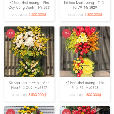
Kệ hoa khai trương – Phú
Kệ hoa khai trương – Thần
Quý Công Danh – Ms:3831
Tài 79- Ms:3829
2.500.000
₫
3.300.000
₫
2.790.000
₫
3.590.000
₫
-9%
-8%
Kệ hoa khai trương – Vinh
Kệ hoa khai trương – Lộc
Hoa Phú Quý- Ms:3827
Phát 79- Ms:3823
3.500.000
₫
1.800.000
₫
3.851.000
₫
1.951.000
₫
-8%
-14%