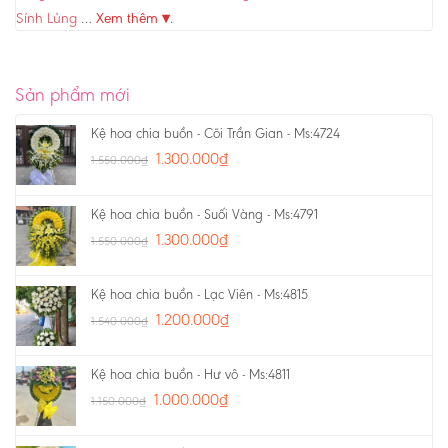
Sính Lủng
…
Xem thêm ▾
.
Sản phẩm mới
Kệ hoa chia buồn - Cõi Trần Gian - Ms:4724
1.300.000
₫
1.550.000
₫
Kệ hoa chia buồn - Suối Vàng - Ms:4791
1.300.000
₫
1.550.000
₫
Kệ hoa chia buồn - Lạc Viên - Ms:4815
1.200.000
₫
1.540.000
₫
Kệ hoa chia buồn - Hư vô - Ms:4811
1.000.000
₫
1.150.000
₫