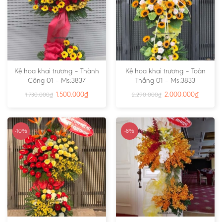
Kệ hoa khai trương – Thành
Kệ hoa khai trương – Toàn
Công 01 – Ms:3837
Thắng 01 – Ms:3833
1.500.000
₫
2.000.000
₫
1.730.000
₫
2.290.000
₫
-10%
-8%