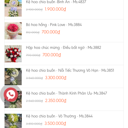
Kệ hoa chia buồn -Bình An - Ms:4837
1.900.000
₫
2.100.000
₫
Bó hoa hồng - Pink Love - Ms:3884
700.000
₫
812.000
₫
Hộp hoa chúc mừng - Điều bất ngờ - Ms:3882
700.000
₫
790.000
₫
Kệ hoa chia buồn - Nỗi Tiếc Thương Vô Hạn - Ms:3851
3.300.000
₫
3.540.000
₫
Kệ hoa chia buồn - Thành Kính Phân Ưu- Ms:3847
2.350.000
₫
2.540.000
₫
Kệ hoa chia buồn - Vô Thường - Ms:3844
3.500.000
₫
3.810.000
₫