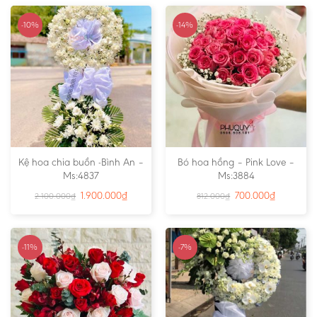
-10%
-14%
Kệ hoa chia buồn -Bình An –
Bó hoa hồng – Pink Love –
Ms:4837
Ms:3884
1.900.000
₫
700.000
₫
2.100.000
₫
812.000
₫
-11%
-7%