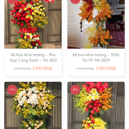
Kệ hoa khai trương – Phú
Kệ hoa khai trương – Thần
Quý Công Danh – Ms:3831
Tài 79- Ms:3829
2.500.000
₫
3.300.000
₫
2.790.000
₫
3.590.000
₫
-9%
-8%