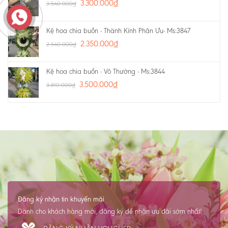
3.300.000
₫
3.540.000
₫
Kệ hoa chia buồn - Thành Kính Phân Ưu- Ms:3847
2.350.000
₫
2.540.000
₫
Kệ hoa chia buồn - Vô Thường - Ms:3844
3.500.000
₫
3.810.000
₫
Đăng ký nhận tin khuyến mãi
Dành cho khách hàng mới, đăng ký để nhận ưu đãi sớm nhất!