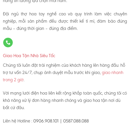
hàng tin tưởng lựa chọn mỗi năm.
Đội ngũ thợ hoa tay nghề cao và quy trình làm việc chuyên
nghiệp, mỗi sản phẩm đều được thiết kế tỉ mỉ, đảm bảo đúng
mẫu – đúng thời gian – đúng địa điểm.
Giao Hoa Tận Nhà Siêu Tốc
Chúng tôi luôn đặt trải nghiệm của khách hàng lên hàng đầu: hỗ
trợ tư vấn 24/7, chụp ảnh duyệt mẫu trước khi giao,
giao nhanh
trong 2 giờ
.
Với mạng lưới điện hoa liên kết rộng khắp toàn quốc, chúng tôi có
khả năng xử lý đơn hàng nhanh chóng và giao hoa tận nơi dù
bất cứ đâu.
Liên hệ Hotline :
0906.908.101 | 0587.088.088