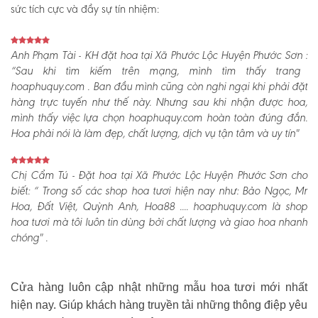
sức tích cực và đầy sự tín nhiệm:
Anh Phạm Tài - KH đặt hoa tại Xã Phước Lộc Huyện Phước Sơn :
“Sau khi tìm kiếm trên mạng, mình tìm thấy trang
hoaphuquy.com . Ban đầu mình cũng còn nghi ngại khi phải đặt
hàng trực tuyến như thế này. Nhưng sau khi nhận được hoa,
mình thấy việc lựa chọn hoaphuquy.com hoàn toàn đúng đắn.
Hoa phải nói là làm đẹp, chất lượng, dịch vụ tận tâm và uy tín"
Chị Cẩm Tú - Đặt hoa tại Xã Phước Lộc Huyện Phước Sơn cho
biết:
“ Trong số các shop hoa tươi hiện nay như: Bảo Ngọc, Mr
Hoa, Đất Việt, Quỳnh Anh, Hoa88 .... hoaphuquy.com là shop
hoa tươi mà tôi luôn tin dùng bởi chất lượng và giao hoa nhanh
chóng" .
Cửa hàng luôn cập nhật những mẫu hoa tươi mới nhất
hiện nay. Giúp khách hàng truyền tải những thông điệp yêu