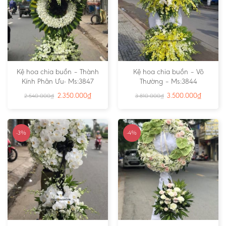
Kệ hoa chia buồn – Thành
Kệ hoa chia buồn – Vô
Kính Phân Ưu- Ms:3847
Thường – Ms:3844
2.350.000
₫
3.500.000
₫
2.540.000
₫
3.810.000
₫
-3%
-4%