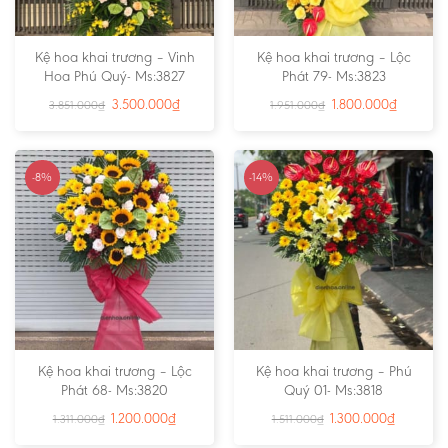
Kệ hoa khai trương – Vinh
Kệ hoa khai trương – Lộc
Hoa Phú Quý- Ms:3827
Phát 79- Ms:3823
3.500.000
₫
1.800.000
₫
3.851.000
₫
1.951.000
₫
-8%
-14%
Kệ hoa khai trương – Lộc
Kệ hoa khai trương – Phú
Phát 68- Ms:3820
Quý 01- Ms:3818
1.200.000
₫
1.300.000
₫
1.311.000
₫
1.511.000
₫