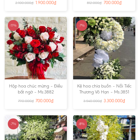
1.900.000
₫
700.000
₫
2.100.000
₫
812.000
₫
-11%
-7%
Hộp hoa chúc mừng – Điều
Kệ hoa chia buồn – Nỗi Tiếc
bất ngờ – Ms:3882
Thương Vô Hạn – Ms:3851
700.000
₫
3.300.000
₫
790.000
₫
3.540.000
₫
-7%
-8%