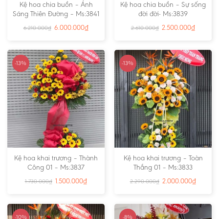
Kệ hoa chia buồn – Ánh
Kệ hoa chia buồn – Sự sống
Sáng Thiên Đường – Ms:3841
đời đời- Ms:3839
6.000.000
₫
2.500.000
₫
6.210.000
₫
2.610.000
₫
-13%
-13%
Kệ hoa khai trương – Thành
Kệ hoa khai trương – Toàn
Công 01 – Ms:3837
Thắng 01 – Ms:3833
1.500.000
₫
2.000.000
₫
1.730.000
₫
2.290.000
₫
-10%
-8%