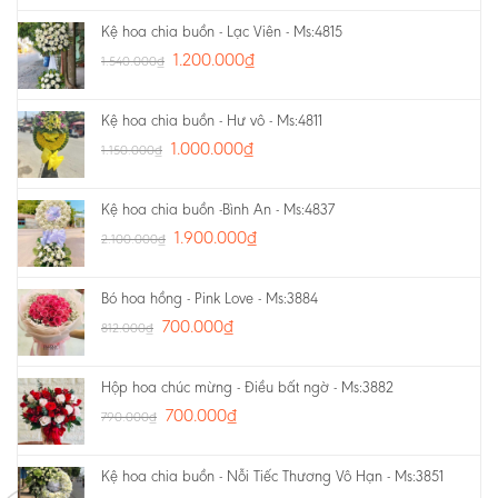
Kệ hoa chia buồn - Lạc Viên - Ms:4815
1.200.000
₫
1.540.000
₫
Kệ hoa chia buồn - Hư vô - Ms:4811
1.000.000
₫
1.150.000
₫
Kệ hoa chia buồn -Bình An - Ms:4837
1.900.000
₫
2.100.000
₫
Bó hoa hồng - Pink Love - Ms:3884
700.000
₫
812.000
₫
Hộp hoa chúc mừng - Điều bất ngờ - Ms:3882
700.000
₫
790.000
₫
Kệ hoa chia buồn - Nỗi Tiếc Thương Vô Hạn - Ms:3851