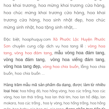
hoa khai trương, hoa mừng khai trương cửa hàng,
hoa chúc mừng khai trương cửa hàng, hoa khai
trương cửa hàng, hoa sinh nhật đẹp, hoa chúc
mừng sinh nhật, hoa tặng sinh nhật,…
Đặc biệt, hoaphuquy.com
Xã Phước Lộc Huyện Phước
Sơn
chuyên cung cấp dịch vụ hoa tang lễ :
vòng hoa
tang, vòng hoa đám tang
,
mẫu vòng hoa đám tang,
vòng hoa đám tang, vòng hoa viếng đám tang,
vòng hoa chia buồn
, lẵng hoa chia
vòng hoa tang đẹp,
buồn, hoa chia buồn …
Hàng trăm mẫu mã sản phẩm đa dạng, được làm từ nhiều
hoa hồng đỏ, hoa hồng vàng, hoa cúc trắng, hoa cúc
loại hoa:
vàng, hoa lan thái trắng, hoa lan thái tím, hoa lan hồ điệp, lan
mokara, hoa cúc trắng , hoa ly vàng, hoa hồng trắng, hoa hồng