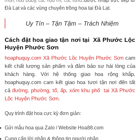
môn, hoa baby, cúc họa mi, cúc tana.
.được nhập trực tiếp từ
Đà Lạt và các vùng chuyên trồng hoa tại Đà Lạt.
Uy Tín – Tận Tậm – Trách Nhiệm
Cách đặt hoa giao tận nơi tại Xã Phước Lộc
Huyện Phước Sơn
hoaphuquy.com Xã Phước Lộc Huyện Phước Sơn
cam
kết chất lượng sản phẩm và đảm bảo sự hài lòng của
khách hàng. Với hệ thống giao hoa rộng khắp,
hoaphuquy.com cam kết giao hoa tươi tận nơi đến tất
cả
đường, phường, tổ, ấp, xóm khu phố tại Xã Phước
Lộc Huyện Phước Sơn.
Quy trình đặt hoa cực kỳ đơn giản:
Gửi mẫu hoa qua Zalo / Website Hoa88.com
Cung cấp lời nhắn & thông tin người nhận