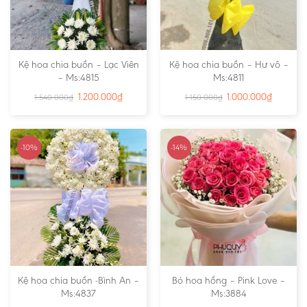
Kệ hoa chia buồn – Lạc Viên
Kệ hoa chia buồn – Hư vô –
– Ms:4815
Ms:4811
1.200.000
₫
1.000.000
₫
1.540.000
₫
1.150.000
₫
-10%
-14%
Kệ hoa chia buồn -Bình An –
Bó hoa hồng – Pink Love –
Ms:4837
Ms:3884