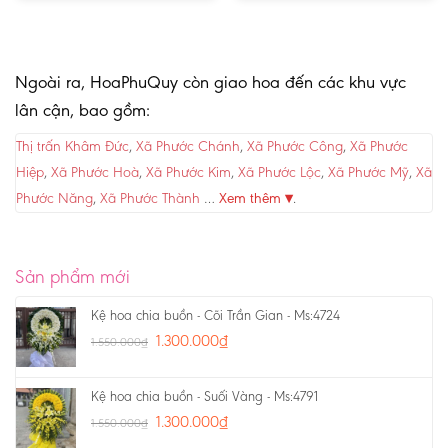
Ngoài ra, HoaPhuQuy còn giao hoa đến các khu vực
lân cận, bao gồm:
Thị trấn Khâm Đức
,
Xã Phước Chánh
,
Xã Phước Công
,
Xã Phước
Hiệp
,
Xã Phước Hoà
,
Xã Phước Kim
,
Xã Phước Lộc
,
Xã Phước Mỹ
,
Xã
Phước Năng
,
Xã Phước Thành
…
Xem thêm ▾
.
Sản phẩm mới
Kệ hoa chia buồn - Cõi Trần Gian - Ms:4724
1.300.000
₫
1.550.000
₫
Kệ hoa chia buồn - Suối Vàng - Ms:4791
1.300.000
₫
1.550.000
₫