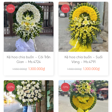
-16%
-16%
Kệ hoa chia buồn – Cõi Trần
Kệ hoa chia buồn – Suối
Gian – Ms:4724
Vàng – Ms:4791
1.300.000
₫
1.300.000
₫
1.550.000
₫
1.550.000
₫
-22%
-13%