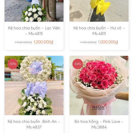
Kệ hoa chia buồn – Lạc Viên
Kệ hoa chia buồn – Hư vô –
– Ms:4815
Ms:4811
1.200.000
₫
1.000.000
₫
1.540.000
₫
1.150.000
₫
-10%
-14%
Kệ hoa chia buồn -Bình An –
Bó hoa hồng – Pink Love –
Ms:4837
Ms:3884