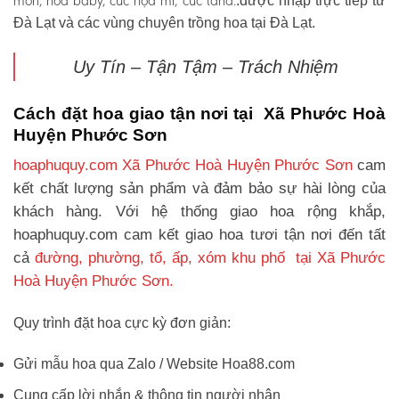
môn, hoa baby, cúc họa mi, cúc tana.
.được nhập trực tiếp từ
Đà Lạt và các vùng chuyên trồng hoa tại Đà Lạt.
Uy Tín – Tận Tậm – Trách Nhiệm
Cách đặt hoa giao tận nơi tại Xã Phước Hoà
Huyện Phước Sơn
hoaphuquy.com Xã Phước Hoà Huyện Phước Sơn
cam
kết chất lượng sản phẩm và đảm bảo sự hài lòng của
khách hàng. Với hệ thống giao hoa rộng khắp,
hoaphuquy.com cam kết giao hoa tươi tận nơi đến tất
cả
đường, phường, tổ, ấp, xóm khu phố tại Xã Phước
Hoà Huyện Phước Sơn.
Quy trình đặt hoa cực kỳ đơn giản:
Gửi mẫu hoa qua Zalo / Website Hoa88.com
Cung cấp lời nhắn & thông tin người nhận