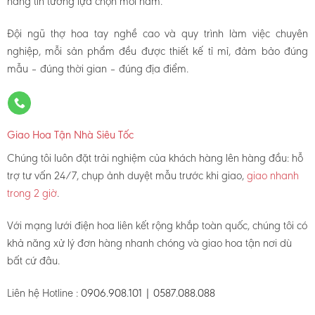
hàng tin tưởng lựa chọn mỗi năm.
Đội ngũ thợ hoa tay nghề cao và quy trình làm việc chuyên
nghiệp, mỗi sản phẩm đều được thiết kế tỉ mỉ, đảm bảo đúng
mẫu – đúng thời gian – đúng địa điểm.
Giao Hoa Tận Nhà Siêu Tốc
Chúng tôi luôn đặt trải nghiệm của khách hàng lên hàng đầu: hỗ
trợ tư vấn 24/7, chụp ảnh duyệt mẫu trước khi giao,
giao nhanh
trong 2 giờ
.
Với mạng lưới điện hoa liên kết rộng khắp toàn quốc, chúng tôi có
khả năng xử lý đơn hàng nhanh chóng và giao hoa tận nơi dù
bất cứ đâu.
Liên hệ Hotline :
0906.908.101 | 0587.088.088