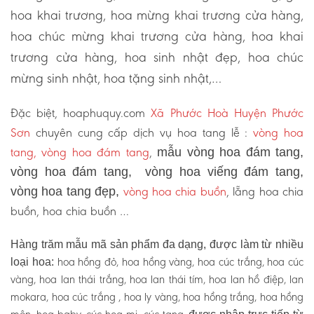
hoa khai trương, hoa mừng khai trương cửa hàng,
hoa chúc mừng khai trương cửa hàng, hoa khai
trương cửa hàng, hoa sinh nhật đẹp, hoa chúc
mừng sinh nhật, hoa tặng sinh nhật,…
Đặc biệt, hoaphuquy.com
Xã Phước Hoà Huyện Phước
Sơn
chuyên cung cấp dịch vụ hoa tang lễ :
vòng hoa
tang, vòng hoa đám tang
,
mẫu vòng hoa đám tang,
vòng hoa đám tang, vòng hoa viếng đám tang,
vòng hoa chia buồn
, lẵng hoa chia
vòng hoa tang đẹp,
buồn, hoa chia buồn …
Hàng trăm mẫu mã sản phẩm đa dạng, được làm từ nhiều
hoa hồng đỏ, hoa hồng vàng, hoa cúc trắng, hoa cúc
loại hoa:
vàng, hoa lan thái trắng, hoa lan thái tím, hoa lan hồ điệp, lan
mokara, hoa cúc trắng , hoa ly vàng, hoa hồng trắng, hoa hồng