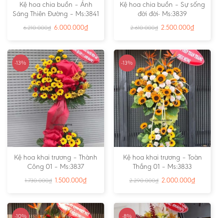
Kệ hoa chia buồn – Ánh
Kệ hoa chia buồn – Sự sống
Sáng Thiên Đường – Ms:3841
đời đời- Ms:3839
6.000.000
₫
2.500.000
₫
6.210.000
₫
2.610.000
₫
-13%
-13%
Kệ hoa khai trương – Thành
Kệ hoa khai trương – Toàn
Công 01 – Ms:3837
Thắng 01 – Ms:3833
1.500.000
₫
2.000.000
₫
1.730.000
₫
2.290.000
₫
-10%
-8%