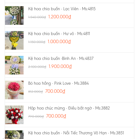
Kệ hoa chia buồn - Lạc Viên - Ms:4815
1.200.000
₫
1.540.000
₫
Kệ hoa chia buồn - Hư vô - Ms:4811
1.000.000
₫
1.150.000
₫
Kệ hoa chia buồn -Bình An - Ms:4837
1.900.000
₫
2.100.000
₫
Bó hoa hồng - Pink Love - Ms:3884
700.000
₫
812.000
₫
Hộp hoa chúc mừng - Điều bất ngờ - Ms:3882
700.000
₫
790.000
₫
Kệ hoa chia buồn - Nỗi Tiếc Thương Vô Hạn - Ms:3851