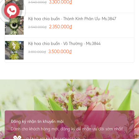
3.300.000
₫
3.540.000
₫
Kệ hoa chia buồn - Thành Kính Phân Ưu- Ms:3847
2.350.000
₫
2.540.000
₫
Kệ hoa chia buồn - Vô Thường - Ms:3844
3.500.000
₫
3.810.000
₫
Đăng ký nhận tin khuyến mãi
Dành cho khách hàng mới, đăng ký để nhận ưu đãi sớm nhất!