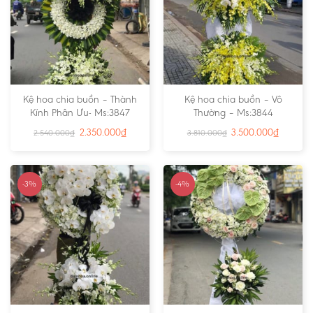
Kệ hoa chia buồn – Thành
Kệ hoa chia buồn – Vô
Kính Phân Ưu- Ms:3847
Thường – Ms:3844
2.350.000
₫
3.500.000
₫
2.540.000
₫
3.810.000
₫
-3%
-4%