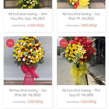
Kệ hoa khai trương – Vinh
Kệ hoa khai trương – Lộc
Hoa Phú Quý- Ms:3827
Phát 79- Ms:3823
3.500.000
₫
1.800.000
₫
3.851.000
₫
1.951.000
₫
-8%
-14%
Kệ hoa khai trương – Lộc
Kệ hoa khai trương – Phú
Phát 68- Ms:3820
Quý 01- Ms:3818
1.200.000
₫
1.300.000
₫
1.311.000
₫
1.511.000
₫