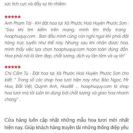
sức tích cực và đầy sự tín nhiệm:
Anh Phạm Tài - KH đặt hoa tại Xã Phước Hoà Huyện Phước Sơn :
“Sau khi tìm kiếm trên mạng, mình tìm thấy trang
hoaphuquy.com . Ban đầu mình cũng còn nghi ngại khi phải đặt
hàng trực tuyến như thế này. Nhưng sau khi nhận được hoa,
mình thấy việc lựa chọn hoaphuquy.com hoàn toàn đúng đắn.
Hoa phải nói là làm đẹp, chất lượng, dịch vụ tận tâm và uy tín"
Chị Cẩm Tú - Đặt hoa tại Xã Phước Hoà Huyện Phước Sơn cho
biết:
“ Trong số các shop hoa tươi hiện nay như: Bảo Ngọc, Mr
Hoa, Đất Việt, Quỳnh Anh, Hoa88 .... hoaphuquy.com là shop
hoa tươi mà tôi luôn tin dùng bởi chất lượng và giao hoa nhanh
chóng" .
Cửa hàng luôn cập nhật những mẫu hoa tươi mới nhất
hiện nay. Giúp khách hàng truyền tải những thông điệp yêu