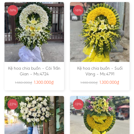
-16%
-16%
Kệ hoa chia buồn – Cõi Trần
Kệ hoa chia buồn – Suối
Gian – Ms:4724
Vàng – Ms:4791
1.300.000
₫
1.300.000
₫
1.550.000
₫
1.550.000
₫
-22%
-13%