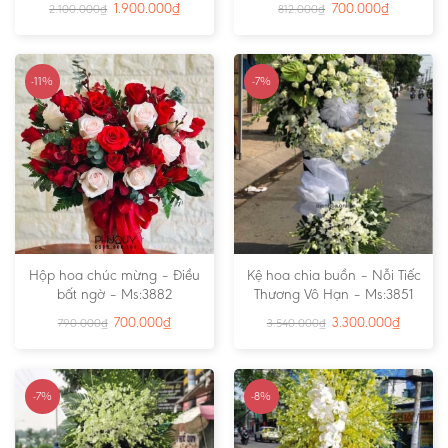
1.900.000
₫
700.000
₫
2.100.000
₫
812.000
₫
-11%
-7%
Hộp hoa chúc mừng – Điều
Kệ hoa chia buồn – Nỗi Tiếc
bất ngờ – Ms:3882
Thương Vô Hạn – Ms:3851
700.000
₫
3.300.000
₫
790.000
₫
3.540.000
₫
-7%
-8%