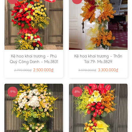
Kệ hoa khai trương – Phú
Kệ hoa khai trương – Thần
Quý Công Danh – Ms:3831
Tài 79- Ms:3829
2.500.000
₫
3.300.000
₫
2.790.000
₫
3.590.000
₫
-9%
-8%