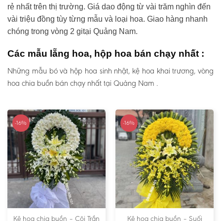
rẻ nhất trên thị trường. Giá dao động từ vài trăm nghìn đến
vài triệu đồng tùy từng mẫu và loại hoa. Giao hàng nhanh
chóng trong vòng 2 gitại Quảng Nam.
Các mẫu lẵng hoa, hộp hoa bán chạy nhất :
Những mẫu bó và hộp hoa sinh nhật, kệ hoa khai trương, vòng
hoa chia buồn bán chạy nhất tại Quảng Nam .
-16%
-16%
Kệ hoa chia buồn – Cõi Trần
Kệ hoa chia buồn – Suối