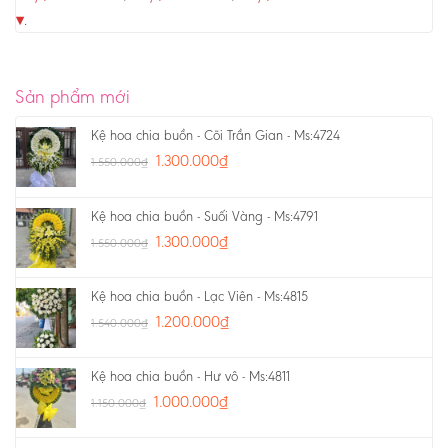
▾
.
Sản phẩm mới
Kệ hoa chia buồn - Cõi Trần Gian - Ms:4724
1.300.000
₫
1.550.000
₫
Kệ hoa chia buồn - Suối Vàng - Ms:4791
1.300.000
₫
1.550.000
₫
Kệ hoa chia buồn - Lạc Viên - Ms:4815
1.200.000
₫
1.540.000
₫
Kệ hoa chia buồn - Hư vô - Ms:4811
1.000.000
₫
1.150.000
₫