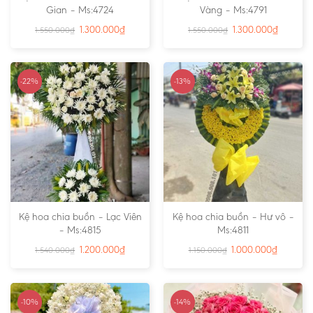
Gian – Ms:4724
Vàng – Ms:4791
1.300.000
₫
1.300.000
₫
1.550.000
₫
1.550.000
₫
-22%
-13%
Kệ hoa chia buồn – Lạc Viên
Kệ hoa chia buồn – Hư vô –
– Ms:4815
Ms:4811
1.200.000
₫
1.000.000
₫
1.540.000
₫
1.150.000
₫
-10%
-14%