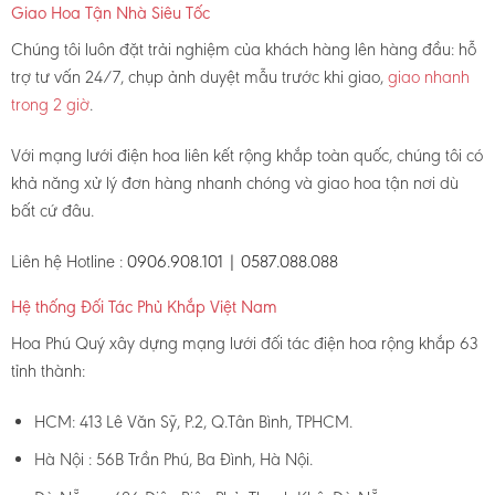
Giao Hoa Tận Nhà Siêu Tốc
Chúng tôi luôn đặt trải nghiệm của khách hàng lên hàng đầu: hỗ
trợ tư vấn 24/7, chụp ảnh duyệt mẫu trước khi giao,
giao nhanh
trong 2 giờ
.
Với mạng lưới điện hoa liên kết rộng khắp toàn quốc, chúng tôi có
khả năng xử lý đơn hàng nhanh chóng và giao hoa tận nơi dù
bất cứ đâu.
Liên hệ Hotline :
0906.908.101 | 0587.088.088
Hệ thống Đối Tác Phủ Khắp Việt Nam
Hoa Phú Quý xây dựng mạng lưới đối tác điện hoa rộng khắp 63
tỉnh thành:
HCM: 413 Lê Văn Sỹ, P.2, Q.Tân Bình, TPHCM.
Hà Nội : 56B Trần Phú, Ba Đình, Hà Nội.