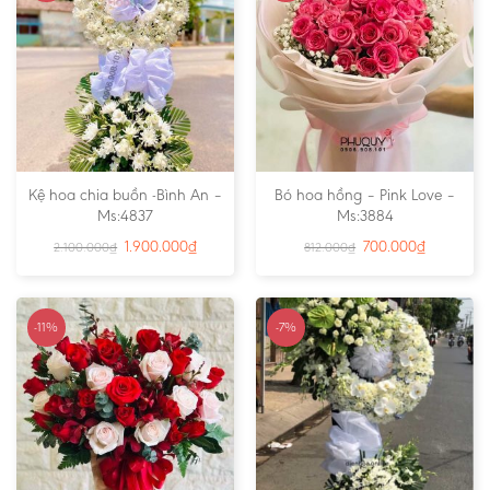
Kệ hoa chia buồn -Bình An –
Bó hoa hồng – Pink Love –
Ms:4837
Ms:3884
1.900.000
₫
700.000
₫
2.100.000
₫
812.000
₫
-11%
-7%