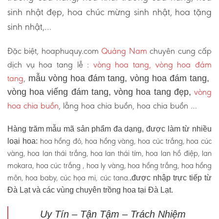
sinh nhật đẹp, hoa chúc mừng sinh nhật, hoa tặng
sinh nhật,…
Đặc biệt, hoaphuquy.com
Quảng Nam
chuyên cung cấp
dịch vụ hoa tang lễ :
vòng hoa tang, vòng hoa đám
tang
,
mẫu vòng hoa đám tang, vòng hoa đám tang,
vòng
vòng hoa viếng đám tang, vòng hoa tang đẹp,
hoa chia buồn
, lẵng hoa chia buồn, hoa chia buồn …
Hàng trăm mẫu mã sản phẩm đa dạng, được làm từ nhiều
hoa hồng đỏ, hoa hồng vàng, hoa cúc trắng, hoa cúc
loại hoa:
vàng, hoa lan thái trắng, hoa lan thái tím, hoa lan hồ điệp, lan
mokara, hoa cúc trắng , hoa ly vàng, hoa hồng trắng, hoa hồng
môn, hoa baby, cúc họa mi, cúc tana.
.được nhập trực tiếp từ
Đà Lạt và các vùng chuyên trồng hoa tại Đà Lạt.
Uy Tín – Tận Tậm – Trách Nhiệm