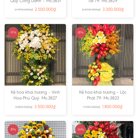
Quý Công Danh – Ms:3831
Tài 79- Ms:3829
2.500.000
₫
3.300.000
₫
2.790.000
₫
3.590.000
₫
-9%
-8%
Kệ hoa khai trương – Vinh
Kệ hoa khai trương – Lộc
Hoa Phú Quý- Ms:3827
Phát 79- Ms:3823
3.500.000
₫
1.800.000
₫
3.851.000
₫
1.951.000
₫
-8%
-14%