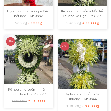
Hộp hoa chúc mừng – Điều
Kệ hoa chia buồn – Nỗi Tiếc
bất ngờ – Ms:3882
Thương Vô Hạn – Ms:3851
700.000
₫
3.300.000
₫
790.000
₫
3.540.000
₫
-7%
-8%
Kệ hoa chia buồn – Thành
Kính Phân Ưu- Ms:3847
Kệ hoa chia buồn – Vô
Thường – Ms:3844
2.350.000
₫
2.540.000
₫
3.500.000
₫
3.810.000
₫