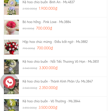
Kệ hoa chia buồn -Bình An - Ms:4837
1.900.000
₫
2.100.000
₫
Bó hoa hồng - Pink Love - Ms:3884
700.000
₫
812.000
₫
Hộp hoa chúc mừng - Điều bất ngờ - Ms:3882
700.000
₫
790.000
₫
Kệ hoa chia buồn - Nỗi Tiếc Thương Vô Hạn - Ms:3851
3.300.000
₫
3.540.000
₫
Kệ hoa chia buồn - Thành Kính Phân Ưu- Ms:3847
2.350.000
₫
2.540.000
₫
Kệ hoa chia buồn - Vô Thường - Ms:3844
3.500.000
₫
3.810.000
₫