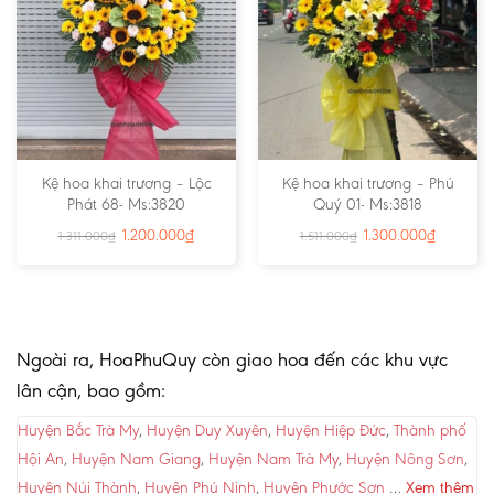
Kệ hoa khai trương – Lộc
Kệ hoa khai trương – Phú
Phát 68- Ms:3820
Quý 01- Ms:3818
1.200.000
₫
1.300.000
₫
1.311.000
₫
1.511.000
₫
Ngoài ra, HoaPhuQuy còn giao hoa đến các khu vực
lân cận, bao gồm:
Huyện Bắc Trà My
,
Huyện Duy Xuyên
,
Huyện Hiệp Đức
,
Thành phố
Hội An
,
Huyện Nam Giang
,
Huyện Nam Trà My
,
Huyện Nông Sơn
,
Huyện Núi Thành
,
Huyện Phú Ninh
,
Huyện Phước Sơn
…
Xem thêm