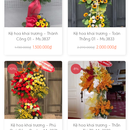
Kệ hoa khai trương – Thành
Kệ hoa khai trương – Toàn
Công 01 – Ms:3837
Thắng 01 – Ms:3833
1.500.000
₫
2.000.000
₫
1.730.000
₫
2.290.000
₫
-10%
-8%
Kệ hoa khai trương – Phú
Kệ hoa khai trương – Thần