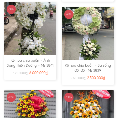
-3%
-4%
Kệ hoa chia buồn – Ánh
Sáng Thiên Đường – Ms:3841
Kệ hoa chia buồn – Sự sống
đời đời- Ms:3839
6.000.000
₫
6.210.000
₫
2.500.000
₫
2.610.000
₫
-13%
-13%