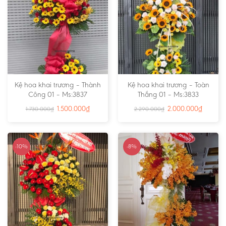
Kệ hoa khai trương – Thành
Kệ hoa khai trương – Toàn
Công 01 – Ms:3837
Thắng 01 – Ms:3833
1.500.000
₫
2.000.000
₫
1.730.000
₫
2.290.000
₫
-10%
-8%