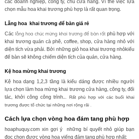
các doanh nghiệp, công ty, chủ cửa hàng. Vì thế việc lựa
chọn mẫu hoa khai trương phù hợp là rất quan trọng.
Lẵng hoa khai trương để bàn giá rẻ
lẵng hoa chúc mừng khai trương
để bàn rất
Các
phù hợp với
khai trương quán cà phê, coffee, shop, cửa hàng nhỏ với
diện tích vừa phải. Bởi những giỏ hoa khai trương nhỏkiểu
để bàn sẽ không chiếm diện tích của quán, cửa hàng.
Kệ hoa mừng khai trương
Kệ hoa dạng 1,2,3 tầng là kiểu dáng được nhiều người
lựa chọn làm hoa mừng khai trương cửa hàng, công ty, đối
tác, khởi công công trình..
. Rất phù hợp với các buổi khai
trương được tổ chức tại những nơi rộng rãi .
Cách lựa chọn vòng hoa đám tang phù hợp
hoaphuquy.com xin gợi ý những bí quyết nhỏ giúp bạn
đọc chọn được vòng hoa viếng đám tang phù hợp nhất: