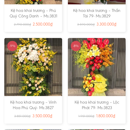
Kệ hoa khai trương – Phú
Kệ hoa khai trương – Thần
Quý Công Danh – Ms:3831
Tài 79- Ms:3829
2.500.000
₫
3.300.000
₫
2.790.000
₫
3.590.000
₫
-9%
-8%
Kệ hoa khai trương – Vinh
Kệ hoa khai trương – Lộc
Hoa Phú Quý- Ms:3827
Phát 79- Ms:3823
3.500.000
₫
1.800.000
₫
3.851.000
₫
1.951.000
₫