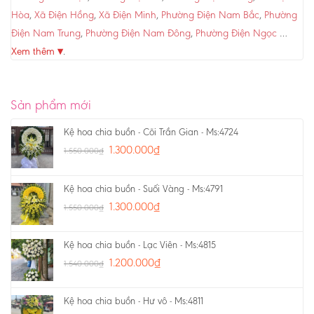
Hòa
,
Xã Điện Hồng
,
Xã Điện Minh
,
Phường Điện Nam Bắc
,
Phường
Điện Nam Trung
,
Phường Điện Nam Đông
,
Phường Điện Ngọc
…
Xem thêm ▾
.
Sản phẩm mới
Kệ hoa chia buồn - Cõi Trần Gian - Ms:4724
1.300.000
₫
1.550.000
₫
Kệ hoa chia buồn - Suối Vàng - Ms:4791
1.300.000
₫
1.550.000
₫
Kệ hoa chia buồn - Lạc Viên - Ms:4815
1.200.000
₫
1.540.000
₫
Kệ hoa chia buồn - Hư vô - Ms:4811