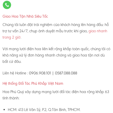
Giao Hoa Tận Nhà Siêu Tốc
Chúng tôi luôn đặt trải nghiệm của khách hàng lên hàng đầu: hỗ
trợ tư vấn 24/7, chụp ảnh duyệt mẫu trước khi giao,
giao nhanh
trong 2 giờ
.
Với mạng lưới điện hoa liên kết rộng khắp toàn quốc, chúng tôi có
khả năng xử lý đơn hàng nhanh chóng và giao hoa tận nơi dù
bất cứ đâu.
Liên hệ Hotline :
0906.908.101 | 0587.088.088
Hệ thống Đối Tác Phủ Khắp Việt Nam
Hoa Phú Quý xây dựng mạng lưới đối tác điện hoa rộng khắp 63
tỉnh thành:
HCM: 413 Lê Văn Sỹ, P.2, Q.Tân Bình, TPHCM.