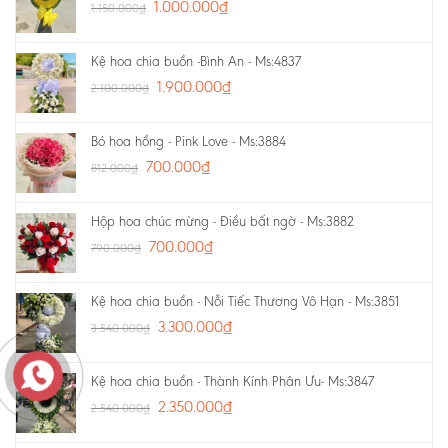
1.000.000
₫
1.150.000
₫
Kệ hoa chia buồn -Bình An - Ms:4837
1.900.000
₫
2.100.000
₫
Bó hoa hồng - Pink Love - Ms:3884
700.000
₫
812.000
₫
Hộp hoa chúc mừng - Điều bất ngờ - Ms:3882
700.000
₫
790.000
₫
Kệ hoa chia buồn - Nỗi Tiếc Thương Vô Hạn - Ms:3851
3.300.000
₫
3.540.000
₫
Kệ hoa chia buồn - Thành Kính Phân Ưu- Ms:3847
2.350.000
₫
2.540.000
₫