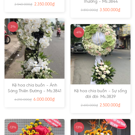
Thường – Ms:3844
2.350.000
₫
2.540.000
₫
3.500.000
₫
3.810.000
₫
-3%
-4%
Kệ hoa chia buồn – Ánh
Sáng Thiên Đường – Ms:3841
Kệ hoa chia buồn – Sự sống
đời đời- Ms:3839
6.000.000
₫
6.210.000
₫
2.500.000
₫
2.610.000
₫
-13%
-13%