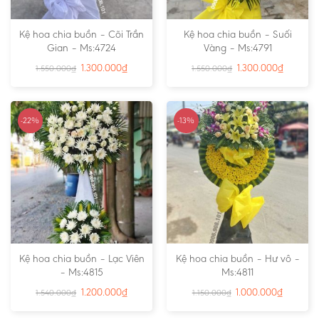
Kệ hoa chia buồn – Cõi Trần
Kệ hoa chia buồn – Suối
Gian – Ms:4724
Vàng – Ms:4791
1.300.000
₫
1.300.000
₫
1.550.000
₫
1.550.000
₫
-22%
-13%
Kệ hoa chia buồn – Lạc Viên
Kệ hoa chia buồn – Hư vô –
– Ms:4815
Ms:4811
1.200.000
₫
1.000.000
₫
1.540.000
₫
1.150.000
₫