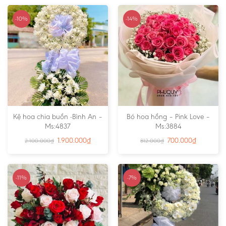
-10%
-14%
Kệ hoa chia buồn -Bình An –
Bó hoa hồng – Pink Love –
Ms:4837
Ms:3884
1.900.000
₫
700.000
₫
2.100.000
₫
812.000
₫
-11%
-7%