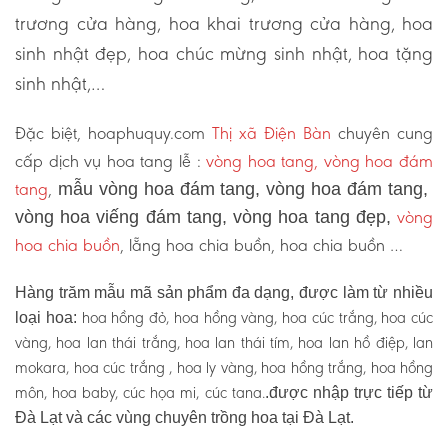
trương cửa hàng, hoa khai trương cửa hàng, hoa
sinh nhật đẹp, hoa chúc mừng sinh nhật, hoa tặng
sinh nhật,…
Đặc biệt, hoaphuquy.com
Thị xã Điện Bàn
chuyên cung
cấp dịch vụ hoa tang lễ :
vòng hoa tang, vòng hoa đám
tang
,
mẫu vòng hoa đám tang, vòng hoa đám tang,
vòng
vòng hoa viếng đám tang, vòng hoa tang đẹp,
hoa chia buồn
, lẵng hoa chia buồn, hoa chia buồn …
Hàng trăm mẫu mã sản phẩm đa dạng, được làm từ nhiều
hoa hồng đỏ, hoa hồng vàng, hoa cúc trắng, hoa cúc
loại hoa:
vàng, hoa lan thái trắng, hoa lan thái tím, hoa lan hồ điệp, lan
mokara, hoa cúc trắng , hoa ly vàng, hoa hồng trắng, hoa hồng
môn, hoa baby, cúc họa mi, cúc tana.
.được nhập trực tiếp từ
Đà Lạt và các vùng chuyên trồng hoa tại Đà Lạt.