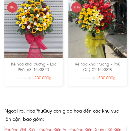
-8%
-14%
Kệ hoa khai trương – Lộc
Kệ hoa khai trương – Phú
Phát 68- Ms:3820
Quý 01- Ms:3818
1.200.000
₫
1.300.000
₫
1.311.000
₫
1.511.000
₫
Ngoài ra, HoaPhuQuy còn giao hoa đến các khu vực
lân cận, bao gồm:
Phường Vĩnh Điện
,
Phường Điện An
,
Phường Điện Dương
,
Xã Điện