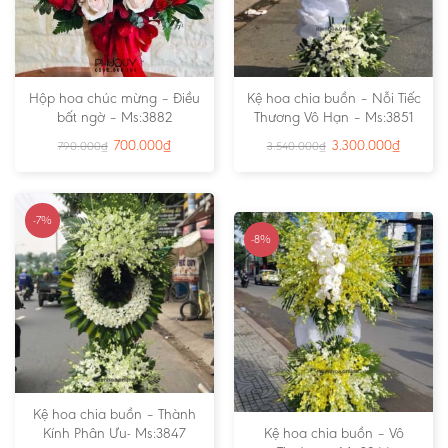
Hộp hoa chúc mừng – Điều
Kệ hoa chia buồn – Nỗi Tiếc
bất ngờ – Ms:3882
Thương Vô Hạn – Ms:3851
700.000
₫
3.300.000
₫
790.000
₫
3.540.000
₫
-7%
-8%
Kệ hoa chia buồn – Thành
Kính Phân Ưu- Ms:3847
Kệ hoa chia buồn – Vô