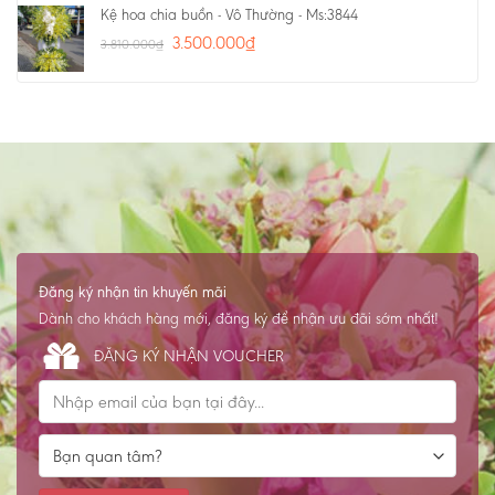
Kệ hoa chia buồn - Vô Thường - Ms:3844
3.500.000
₫
3.810.000
₫
Đăng ký nhận tin khuyến mãi
Dành cho khách hàng mới, đăng ký để nhận ưu đãi sớm nhất!
ĐĂNG KÝ NHẬN VOUCHER