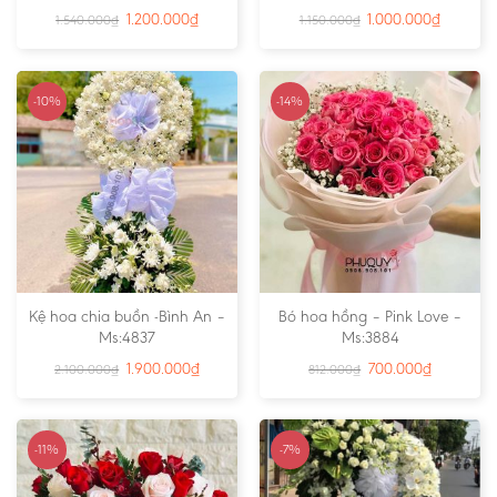
1.200.000
₫
1.000.000
₫
1.540.000
₫
1.150.000
₫
-10%
-14%
Kệ hoa chia buồn -Bình An –
Bó hoa hồng – Pink Love –
Ms:4837
Ms:3884
1.900.000
₫
700.000
₫
2.100.000
₫
812.000
₫
-11%
-7%