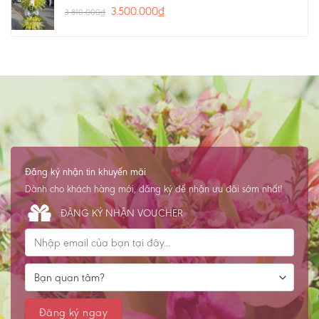
3.500.000
₫
3.810.000
₫
Đăng ký nhận tin khuyến mãi
Dành cho khách hàng mới, đăng ký để nhận ưu đãi sớm nhất!
ĐĂNG KÝ NHẬN VOUCHER