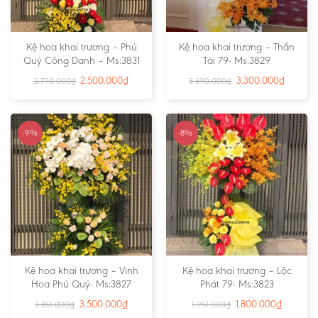
Kệ hoa khai trương – Phú
Kệ hoa khai trương – Thần
Quý Công Danh – Ms:3831
Tài 79- Ms:3829
2.500.000
₫
3.300.000
₫
2.790.000
₫
3.590.000
₫
-9%
-8%
Kệ hoa khai trương – Vinh
Kệ hoa khai trương – Lộc
Hoa Phú Quý- Ms:3827
Phát 79- Ms:3823
3.500.000
₫
1.800.000
₫
3.851.000
₫
1.951.000
₫