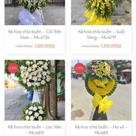
Kệ hoa chia buồn – Cõi Trần
Kệ hoa chia buồn – Suối
Gian – Ms:4724
Vàng – Ms:4791
1.300.000
₫
1.300.000
₫
1.550.000
₫
1.550.000
₫
-22%
-13%
Kệ hoa chia buồn – Lạc Viên
Kệ hoa chia buồn – Hư vô –
– Ms:4815
Ms:4811