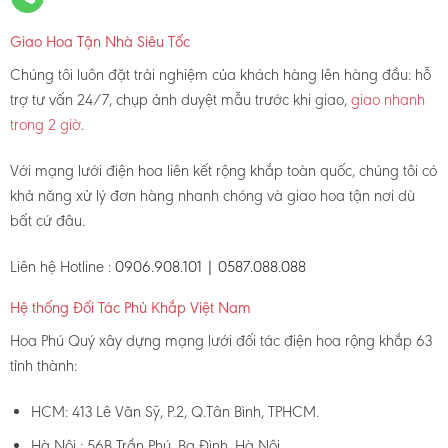
Giao Hoa Tận Nhà Siêu Tốc
Chúng tôi luôn đặt trải nghiệm của khách hàng lên hàng đầu: hỗ
trợ tư vấn 24/7, chụp ảnh duyệt mẫu trước khi giao,
giao nhanh
trong 2 giờ
.
Với mạng lưới điện hoa liên kết rộng khắp toàn quốc, chúng tôi có
khả năng xử lý đơn hàng nhanh chóng và giao hoa tận nơi dù
bất cứ đâu.
Liên hệ Hotline :
0906.908.101 | 0587.088.088
Hệ thống Đối Tác Phủ Khắp Việt Nam
Hoa Phú Quý xây dựng mạng lưới đối tác điện hoa rộng khắp 63
tỉnh thành:
HCM: 413 Lê Văn Sỹ, P.2, Q.Tân Bình, TPHCM.
Hà Nội : 56B Trần Phú, Ba Đình, Hà Nội.