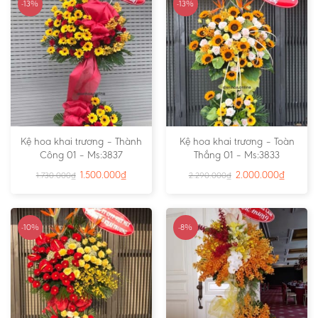
-13%
-13%
Kệ hoa khai trương – Thành
Kệ hoa khai trương – Toàn
Công 01 – Ms:3837
Thắng 01 – Ms:3833
1.500.000
₫
2.000.000
₫
1.730.000
₫
2.290.000
₫
-10%
-8%