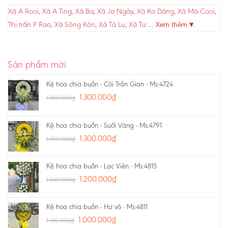
Xã A Rooi
,
Xã A Ting
,
Xã Ba
,
Xã Jơ Ngây
,
Xã Ka Dăng
,
Xã Mà Cooi
,
Thị trấn P Rao
,
Xã Sông Kôn
,
Xã Tà Lu
,
Xã Tư
…
Xem thêm ▾
.
Sản phẩm mới
Kệ hoa chia buồn - Cõi Trần Gian - Ms:4724
1.300.000
₫
1.550.000
₫
Kệ hoa chia buồn - Suối Vàng - Ms:4791
1.300.000
₫
1.550.000
₫
Kệ hoa chia buồn - Lạc Viên - Ms:4815
1.200.000
₫
1.540.000
₫
Kệ hoa chia buồn - Hư vô - Ms:4811
1.000.000
₫
1.150.000
₫