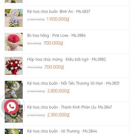
Kệ hoa chia buồn -Bình An - Ms:4837
1.900.000
₫
2.100.000
₫
Bó hoa hồng - Pink Love - Ms:3884
700.000
₫
812.000
₫
Hộp hoa chúc mừng - Điều bất ngờ - Ms:3882
700.000
₫
790.000
₫
Kệ hoa chia buồn - Nỗi Tiếc Thương Vô Hạn - Ms:3851
3.300.000
₫
3.540.000
₫
Kệ hoa chia buồn - Thành Kính Phân Ưu- Ms:3847
2.350.000
₫
2.540.000
₫
Kệ hoa chia buồn - Vô Thường - Ms:3844