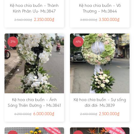
Kệ hoa chia buồn – Thành
Kệ hoa chia buồn – Vô
Kính Phân Ưu- Ms:3847
Thường – Ms:3844
2.350.000
₫
3.500.000
₫
2.540.000
₫
3.810.000
₫
-3%
-4%
Kệ hoa chia buồn – Ánh
Kệ hoa chia buồn – Sự sống
Sáng Thiên Đường – Ms:3841
đời đời- Ms:3839
6.000.000
₫
2.500.000
₫
6.210.000
₫
2.610.000
₫