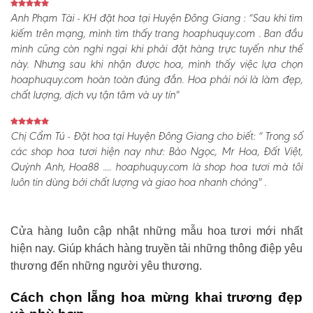
Anh Phạm Tài - KH đặt hoa tại Huyện Đông Giang :
“Sau khi tìm
kiếm trên mạng, mình tìm thấy trang hoaphuquy.com . Ban đầu
mình cũng còn nghi ngại khi phải đặt hàng trực tuyến như thế
này. Nhưng sau khi nhận được hoa, mình thấy việc lựa chọn
hoaphuquy.com hoàn toàn đúng đắn. Hoa phải nói là làm đẹp,
chất lượng, dịch vụ tận tâm và uy tín"
Chị Cẩm Tú - Đặt hoa tại Huyện Đông Giang cho biết:
“ Trong số
các shop hoa tươi hiện nay như: Bảo Ngọc, Mr Hoa, Đất Việt,
Quỳnh Anh, Hoa88 .... hoaphuquy.com là shop hoa tươi mà tôi
luôn tin dùng bởi chất lượng và giao hoa nhanh chóng" .
Cửa hàng luôn cập nhật những mẫu hoa tươi mới nhất
hiện nay. Giúp khách hàng truyền tải những thông điệp yêu
thương đến những người yêu thương.
Cách chọn lẵng hoa mừng khai trương đẹp