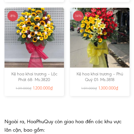
-8%
-14%
Kệ hoa khai trương – Lộc
Kệ hoa khai trương – Phú
Phát 68- Ms:3820
Quý 01- Ms:3818
1.200.000
₫
1.300.000
₫
1.311.000
₫
1.511.000
₫
Ngoài ra, HoaPhuQuy còn giao hoa đến các khu vực
lân cận, bao gồm: