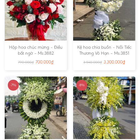
Hộp hoa chúc mừng – Điều
Kệ hoa chia buồn – Nỗi Tiếc
bất ngờ – Ms:3882
Thương Vô Hạn – Ms:3851
700.000
₫
3.300.000
₫
790.000
₫
3.540.000
₫
-7%
-8%