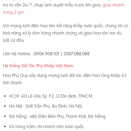
trợ tư vấn 24/7, chụp ảnh duyệt mẫu trước khi giao,
giao nhanh
trong 2 giờ
.
Với mạng lưới điện hoa liên kết rộng khắp toàn quốc, chúng tôi có
khả năng xử lý đơn hàng nhanh chóng và giao hoa tận nơi dù
bất cứ đâu.
Liên hệ Hotline :
0906.908.101 | 0587.088.088
Hệ thống Đối Tác Phủ Khắp Việt Nam
Hoa Phú Quý xây dựng mạng lưới đối tác điện hoa rộng khắp 63
tỉnh thành:
HCM: 413 Lê Văn Sỹ, P.2, Q.Tân Bình, TPHCM.
Hà Nội : 56B Trần Phú, Ba Đình, Hà Nội.
Đà Nẵng : 486 Điện Biên Phủ, Thanh Khê, Đà Nẵng
Và hàng trăm chi nhánh trên toàn quốc