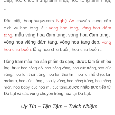
đẹp, hoa chúc mừng sinh nhật, hoa tặng sinh nhật,
…
Đặc biệt, hoaphuquy.com
Nghệ An
chuyên cung cấp
dịch vụ hoa tang lễ :
vòng hoa tang, vòng hoa đám
tang
,
mẫu vòng hoa đám tang, vòng hoa đám tang,
vòng
vòng hoa viếng đám tang, vòng hoa tang đẹp,
hoa chia buồn
, lẵng hoa chia buồn, hoa chia buồn …
Hàng trăm mẫu mã sản phẩm đa dạng, được làm từ nhiều
hoa hồng đỏ, hoa hồng vàng, hoa cúc trắng, hoa cúc
loại hoa:
vàng, hoa lan thái trắng, hoa lan thái tím, hoa lan hồ điệp, lan
mokara, hoa cúc trắng , hoa ly vàng, hoa hồng trắng, hoa hồng
môn, hoa baby, cúc họa mi, cúc tana.
.được nhập trực tiếp từ
Đà Lạt và các vùng chuyên trồng hoa tại Đà Lạt.
Uy Tín – Tận Tậm – Trách Nhiệm