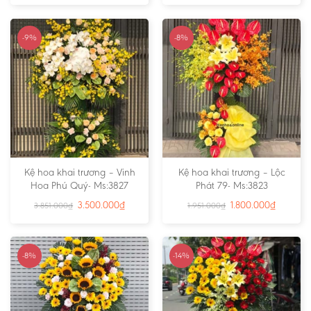
-9%
-8%
Kệ hoa khai trương – Vinh
Kệ hoa khai trương – Lộc
Hoa Phú Quý- Ms:3827
Phát 79- Ms:3823
3.500.000
₫
1.800.000
₫
3.851.000
₫
1.951.000
₫
-8%
-14%