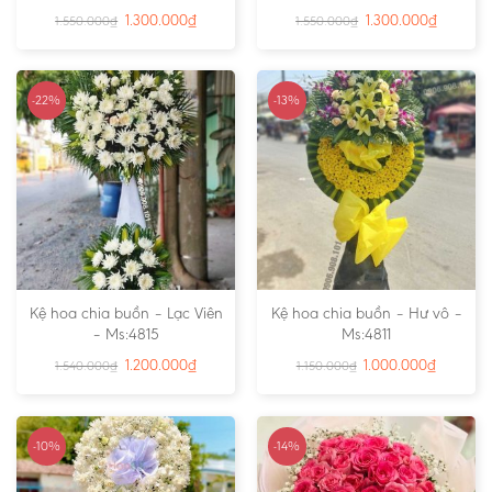
1.300.000
₫
1.300.000
₫
1.550.000
₫
1.550.000
₫
-22%
-13%
Kệ hoa chia buồn – Lạc Viên
Kệ hoa chia buồn – Hư vô –
– Ms:4815
Ms:4811
1.200.000
₫
1.000.000
₫
1.540.000
₫
1.150.000
₫
-10%
-14%