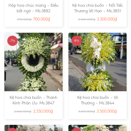
Hộp hoa chúc mừng – Điều
Kệ hoa chia buồn – Nỗi Tiếc
bất ngờ – Ms:3882
Thương Vô Hạn – Ms:3851
700.000
₫
3.300.000
₫
790.000
₫
3.540.000
₫
-7%
-8%
Kệ hoa chia buồn – Thành
Kệ hoa chia buồn – Vô
Kính Phân Ưu- Ms:3847
Thường – Ms:3844
2.350.000
₫
3.500.000
₫
2.540.000
₫
3.810.000
₫