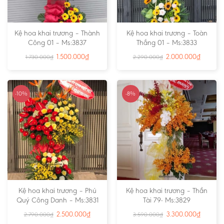
Kệ hoa khai trương – Thành
Kệ hoa khai trương – Toàn
Công 01 – Ms:3837
Thắng 01 – Ms:3833
1.500.000
₫
2.000.000
₫
1.730.000
₫
2.290.000
₫
-10%
-8%
Kệ hoa khai trương – Phú
Kệ hoa khai trương – Thần
Quý Công Danh – Ms:3831
Tài 79- Ms:3829
2.500.000
₫
3.300.000
₫
2.790.000
₫
3.590.000
₫