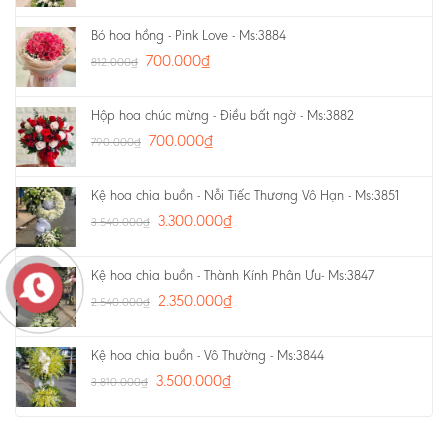
Bó hoa hồng - Pink Love - Ms:3884
700.000
₫
812.000
₫
Hộp hoa chúc mừng - Điều bất ngờ - Ms:3882
700.000
₫
790.000
₫
Kệ hoa chia buồn - Nỗi Tiếc Thương Vô Hạn - Ms:3851
3.300.000
₫
3.540.000
₫
Kệ hoa chia buồn - Thành Kính Phân Ưu- Ms:3847
2.350.000
₫
2.540.000
₫
Kệ hoa chia buồn - Vô Thường - Ms:3844
3.500.000
₫
3.810.000
₫