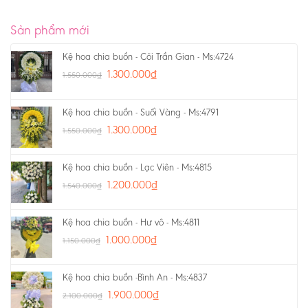
Sản phẩm mới
Kệ hoa chia buồn - Cõi Trần Gian - Ms:4724
1.300.000
₫
1.550.000
₫
Kệ hoa chia buồn - Suối Vàng - Ms:4791
1.300.000
₫
1.550.000
₫
Kệ hoa chia buồn - Lạc Viên - Ms:4815
1.200.000
₫
1.540.000
₫
Kệ hoa chia buồn - Hư vô - Ms:4811
1.000.000
₫
1.150.000
₫
Kệ hoa chia buồn -Bình An - Ms:4837
1.900.000
₫
2.100.000
₫