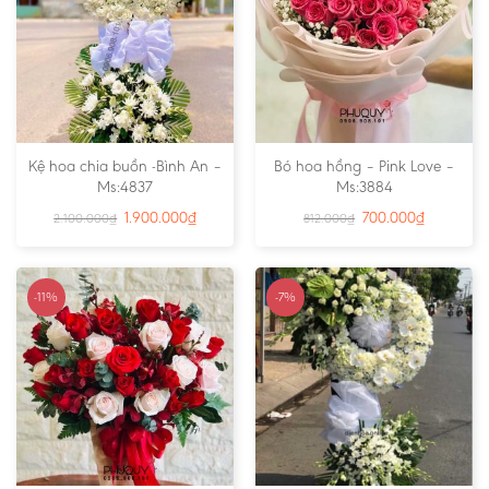
Kệ hoa chia buồn -Bình An –
Bó hoa hồng – Pink Love –
Ms:4837
Ms:3884
1.900.000
₫
700.000
₫
2.100.000
₫
812.000
₫
-11%
-7%