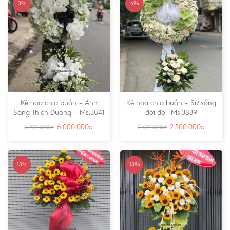
-3%
-4%
Kệ hoa chia buồn – Ánh
Kệ hoa chia buồn – Sự sống
Sáng Thiên Đường – Ms:3841
đời đời- Ms:3839
6.000.000
₫
2.500.000
₫
6.210.000
₫
2.610.000
₫
-13%
-13%