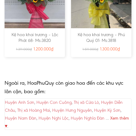
Kệ hoa khai trương – Lộc
Kệ hoa khai trương – Phú
Phát 68- Ms:3820
Quý 01- Ms:3818
1.200.000
₫
1.300.000
₫
1.311.000
₫
1.511.000
₫
Ngoài ra, HoaPhuQuy còn giao hoa đến các khu vực
lân cận, bao gồm:
Huyện Anh Sơn
,
Huyện Con Cuông
,
Thị xã Cửa Lò
,
Huyện Diễn
Châu
,
Thị xã Hoàng Mai
,
Huyện Hưng Nguyên
,
Huyện Kỳ Sơn
,
Huyện Nam Đàn
,
Huyện Nghi Lộc
,
Huyện Nghĩa Đàn
…
Xem thêm
▾
.