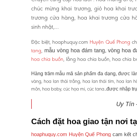
chúc mừng khai trương, giỏ hoa khai tr
trương cửa hàng, hoa khai trương cửa hà
sinh nhật,…
Đặc biệt, hoaphuquy.com
Huyện Quế Phong
ch
tang
,
mẫu vòng hoa đám tang, vòng hoa đ
hoa chia buồn
, lẵng hoa chia buồn, hoa chia
Hàng trăm mẫu mã sản phẩm đa dạng, được làm
vàng, hoa lan thái trắng, hoa lan thái tím, hoa lan
môn, hoa baby, cúc họa mi, cúc tana.
.được nhập trự
Uy Tín
Cách đặt hoa giao tận nơi 
hoaphuquy.com Huyện Quế Phong
cam kết ch