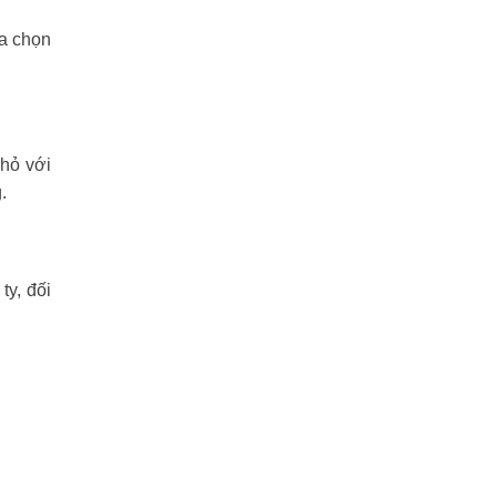
ựa chọn
nhỏ với
.
y, đối