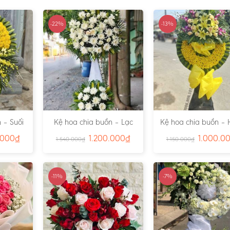
-22%
-13%
 – Suối
Kệ hoa chia buồn – Lạc
Kệ hoa chia buồn – 
791
Viên – Ms:4815
– Ms:4811
.000
₫
1.200.000
₫
1.000.0
1.540.000
₫
1.150.000
₫
-11%
-7%