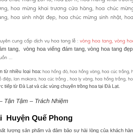
ương, hoa mừng khai trương cửa hàng, hoa chúc mừn
ng, hoa sinh nhật đẹp, hoa chúc mừng sinh nhật, ho
uyên cung cấp dịch vụ hoa tang lễ :
vòng hoa tang, vòng h
ám tang, vòng hoa viếng đám tang, vòng hoa tang đẹ
 buồn …
hoa hồng đỏ, hoa hồng vàng, hoa cúc trắng, 
 từ nhiều loại hoa:
 hồ điệp, lan mokara, hoa cúc trắng , hoa ly vàng, hoa hồng trắng, h
c tiếp từ Đà Lạt và các vùng chuyên trồng hoa tại Đà Lạt.
 – Tận Tậm – Trách Nhiệm
tại Huyện Quế Phong
ất lượng sản phẩm và đảm bảo sự hài lòng của khách hàn