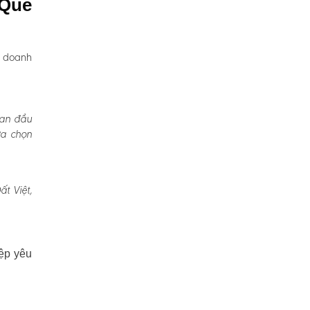
 Quế
, doanh
Ban đầu
ựa chọn
t Việt,
ệp yêu