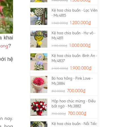
1.550.000
₫
Kệ hoa chia buồn - Lạc Viên
- Ms:4815
1.200.000
₫
1.540.000
₫
Kệ hoa chia buồn - Hư vô -
a khai
Ms:4811
hong
1.000.000
₫
?
1.150.000
₫
Kệ hoa chia buồn -Bình An -
với hệ
Ms:4837
1.900.000
₫
2.100.000
₫
Bó hoa hồng - Pink Love -
Ms:3884
700.000
₫
812.000
₫
Hộp hoa chúc mừng - Điều
bất ngờ - Ms:3882
700.000
₫
790.000
₫
ện nay.
Kệ hoa chia buồn - Nỗi Tiếc
g, hoa