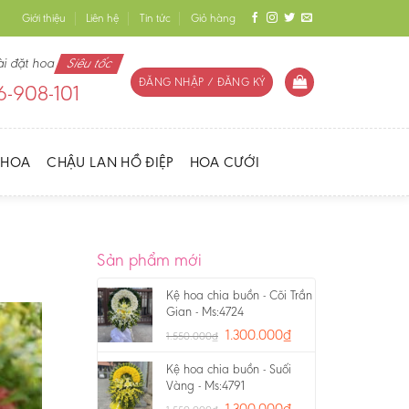
Giới thiệu
Liên hệ
Tin tức
Giỏ hàng
ài đặt hoa
Siêu tốc
ĐĂNG NHẬP / ĐĂNG KÝ
-908-101
 HOA
CHẬU LAN HỒ ĐIỆP
HOA CƯỚI
Sản phẩm mới
Kệ hoa chia buồn - Cõi Trần
Gian - Ms:4724
1.300.000
₫
1.550.000
₫
Kệ hoa chia buồn - Suối
Vàng - Ms:4791
1.300.000
₫