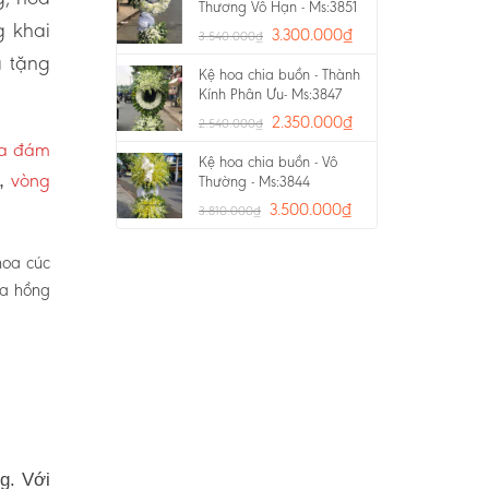
Thương Vô Hạn - Ms:3851
g khai
3.300.000
₫
3.540.000
₫
a tặng
Kệ hoa chia buồn - Thành
Kính Phân Ưu- Ms:3847
2.350.000
₫
2.540.000
₫
oa đám
Kệ hoa chia buồn - Vô
vòng
p,
Thường - Ms:3844
3.500.000
₫
3.810.000
₫
hoa cúc
oa hồng
g. Với