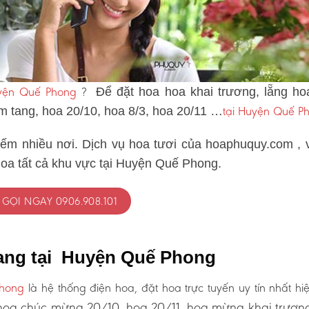
uyện Quế Phong
?
Để đặt hoa hoa khai trương, lẵng ho
tại Huyện Quế P
ám tang, hoa 20/10, hoa 8/3, hoa 20/11 …
iếm nhiều nơi. Dịch vụ hoa tươi của hoaphuquy.com , 
hoa tất cả khu vực tại Huyện Quế Phong.
GỌI NGAY 0906.908.101
tang tại Huyện Quế Phong
Phong
là hệ thống điện hoa, đặt hoa trực tuyến uy tín nhất hi
oa chúc mừng 20/10, hoa 20/11, hoa mừng khai trươn