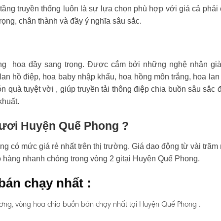
tầng truyền thống luôn là sự lựa chọn phù hợp với giá cả phải
rọng, chân thành và đầy ý nghĩa sâu sắc.
ng hoa đầy sang trọng. Được cắm bởi những nghệ nhân già
an hồ điệp, hoa baby nhập khẩu, hoa hồng môn trắng, hoa lan
n quà tuyệt vời , giúp truyền tải thông điệp chia buồn sâu sắc 
khuất.
 tươi Huyện Quế Phong ?
 có mức giá rẻ nhất trên thị trường. Giá dao động từ vài trăm
iao hàng nhanh chóng trong vòng 2 gitại Huyện Quế Phong.
bán chạy nhất :
ơng, vòng hoa chia buồn bán chạy nhất tại Huyện Quế Phong .