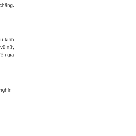
 chăng.
u kinh
 vũ nữ,
đến gia
 nghìn