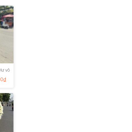
Hư vô
00
₫