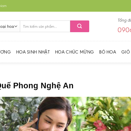
t Nam
Tổng đ
Tìm
0906
kiếm:
ƯƠNG
HOA SINH NHẬT
HOA CHÚC MỪNG
BÓ HOA
GIỎ
 Quế Phong Nghệ An