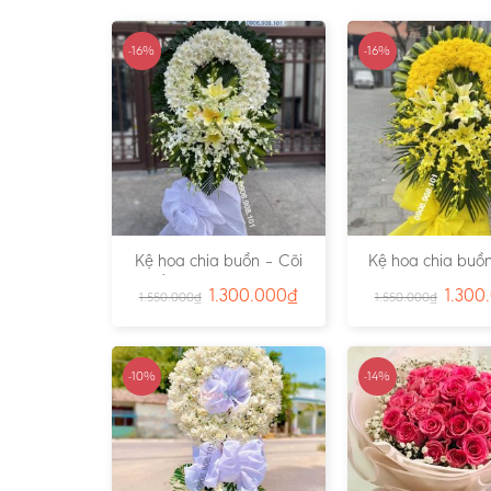
-16%
-16%
Kệ hoa chia buồn – Cõi
Kệ hoa chia buồn
Trần Gian – Ms:4724
Vàng – Ms:4
1.300.000
₫
1.300
1.550.000
₫
1.550.000
₫
-10%
-14%