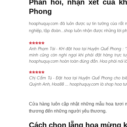
Phản hồi, nhận xét của k
Phong
hoaphuquy.com đã luôn được sự tin tưởng của rất n
nghiệp, tập đoàn…shop luôn nhận được những lời phản
Anh Phạm Tài - KH đặt hoa tại Huyện Quế Phong :
“
mình cũng còn nghi ngại khi phải đặt hàng trực t
hoaphuquy.com hoàn toàn đúng đắn. Hoa phải nói là l
Chị Cẩm Tú - Đặt hoa tại Huyện Quế Phong cho biế
Quỳnh Anh, Hoa88 .... hoaphuquy.com là shop hoa tươ
Cửa hàng luôn cập nhật những mẫu hoa tươi mớ
thương đến những người yêu thương.
Cách chọn lẵng hoa mừng k