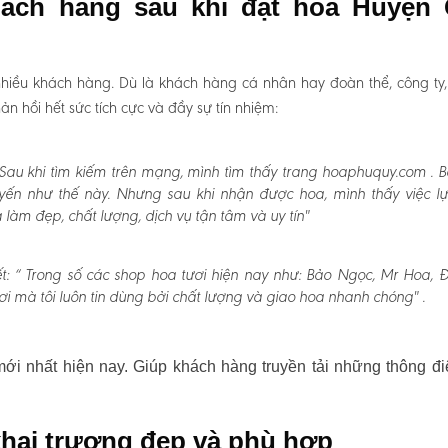
hách hàng sau khi đặt hoa Huyện
hiều khách hàng. Dù là khách hàng cá nhân hay đoàn thể, công ty
 hồi hết sức tích cực và đầy sự tín nhiệm:
Sau khi tìm kiếm trên mạng, mình tìm thấy trang hoaphuquy.com . 
uyến như thế này. Nhưng sau khi nhận được hoa, mình thấy việc l
àm đẹp, chất lượng, dịch vụ tận tâm và uy tín"
t:
“ Trong số các shop hoa tươi hiện nay như: Bảo Ngọc, Mr Hoa, Đấ
i mà tôi luôn tin dùng bởi chất lượng và giao hoa nhanh chóng" .
i nhất hiện nay. Giúp khách hàng truyền tải những thông đi
hai trương đẹp và phù hợp