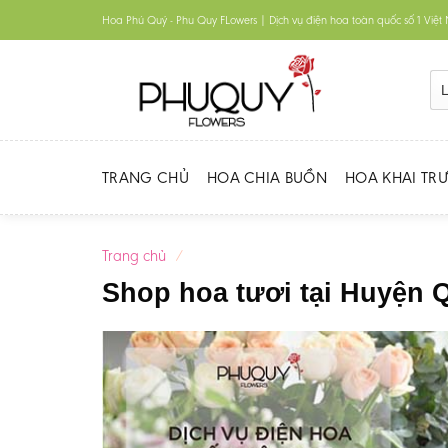
Skip
Hoa Phú Quý - Phu Quy FLowers | Dịch vụ điện hoa toàn quốc số 1 Việ
to
content
TRANG CHỦ
HOA CHIA BUỒN
HOA KHAI TR
Trang chủ
/
Shop hoa tươi tại Huyện