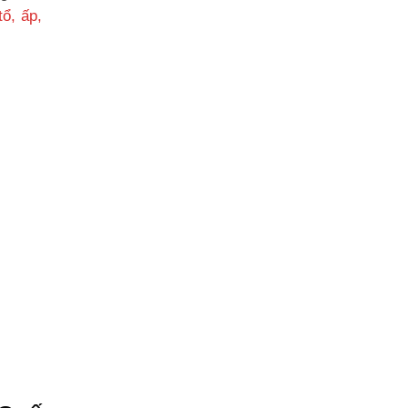
ổ, ấp,