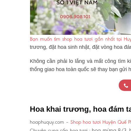
Bạn muốn tìm shop hoa tươi gần nhất tại H
trương, đặt hoa sinh nhật, đặt vòng hoa đ
Không cần phải lo lắng và mất công tìm k
thống giao hoa toàn quốc sẽ thay bạn gửi 
Hoa khai trương, hoa đám 
hoaphuquy.com –
Shop hoa tươi Huyện Quế 
hoa mừng 8/3, h
Chuyên cung cấp hoa tươi :