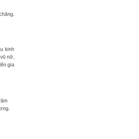
 chăng.
u kinh
 vũ nữ,
đến gia
trăm
ương.