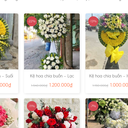
-22%
-13%
 – Suối
Kệ hoa chia buồn – Lạc
Kệ hoa chia buồn – 
791
Viên – Ms:4815
– Ms:4811
.000
₫
1.200.000
₫
1.000.0
1.540.000
₫
1.150.000
₫
-11%
-7%