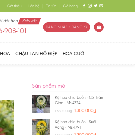
Giới thiệu
Liên hệ
Tin tức
Giỏ hàng
ài đặt hoa
Siêu tốc
ĐĂNG NHẬP / ĐĂNG KÝ
-908-101
 HOA
CHẬU LAN HỒ ĐIỆP
HOA CƯỚI
Sản phẩm mới
Kệ hoa chia buồn - Cõi Trần
Gian - Ms:4724
1.300.000
₫
1.550.000
₫
Kệ hoa chia buồn - Suối
Vàng - Ms:4791
1.300.000
₫