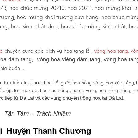
3, hoa chúc mừng 20/10, hoa 20/11, hoa mừng khai t
 trương, hoa mừng khai trương cửa hàng, hoa chúc mừn
ng, hoa sinh nhật đẹp, hoa chúc mừng sinh nhật, ho
ng
chuyên cung cấp dịch vụ hoa tang lễ :
vòng hoa tang, vò
oa đám tang, vòng hoa viếng đám tang, vòng hoa tan
 chia buồn …
hoa hồng đỏ, hoa hồng vàng, hoa cúc trắng, 
 từ nhiều loại hoa:
 hồ điệp, lan mokara, hoa cúc trắng , hoa ly vàng, hoa hồng trắng, h
c tiếp từ Đà Lạt và các vùng chuyên trồng hoa tại Đà Lạt.
 – Tận Tậm – Trách Nhiệm
 tại Huyện Thanh Chương