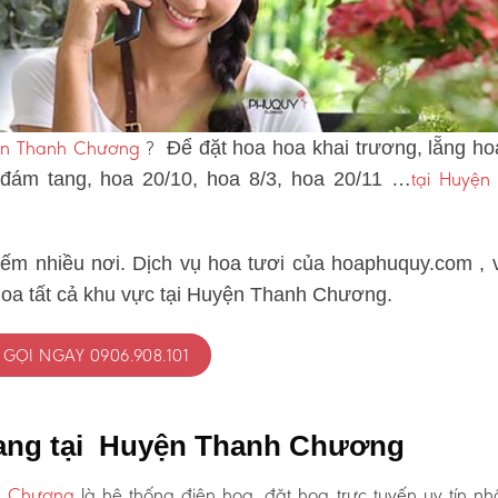
yện Thanh Chương
?
Để đặt hoa hoa khai trương, lẵng ho
tại Huyện
 đám tang, hoa 20/10, hoa 8/3, hoa 20/11 …
iếm nhiều nơi. Dịch vụ hoa tươi của hoaphuquy.com , 
hoa tất cả khu vực tại Huyện Thanh Chương.
GỌI NGAY 0906.908.101
tang tại Huyện Thanh Chương
h Chương
là hệ thống điện hoa, đặt hoa trực tuyến uy tín nh