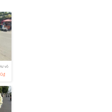
Hư vô
00
₫