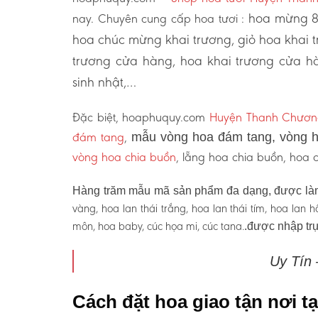
hoa mừng 8/
nay. Chuyên cung cấp hoa tươi :
hoa chúc mừng khai trương, giỏ hoa khai
trương cửa hàng, hoa khai trương cửa hà
sinh nhật,…
Đặc biệt, hoaphuquy.com
Huyện Thanh Chươ
đám tang
,
mẫu vòng hoa đám tang, vòng h
vòng hoa chia buồn
, lẵng hoa chia buồn, hoa
Hàng trăm mẫu mã sản phẩm đa dạng, được làm
vàng, hoa lan thái trắng, hoa lan thái tím, hoa lan
môn, hoa baby, cúc họa mi, cúc tana.
.được nhập trự
Uy Tín
Cách đặt hoa giao tận nơi