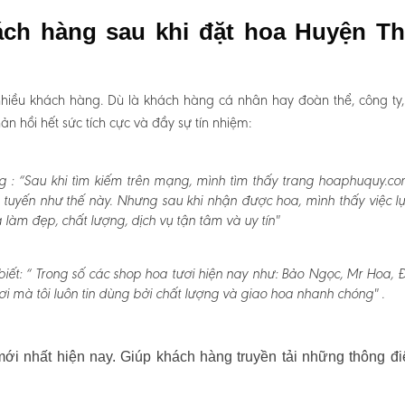
ách hàng sau khi đặt hoa Huyện T
hiều khách hàng. Dù là khách hàng cá nhân hay đoàn thể, công ty
 hồi hết sức tích cực và đầy sự tín nhiệm:
g :
“Sau khi tìm kiếm trên mạng, mình tìm thấy trang hoaphuquy.co
 tuyến như thế này. Nhưng sau khi nhận được hoa, mình thấy việc l
àm đẹp, chất lượng, dịch vụ tận tâm và uy tín"
iết:
“ Trong số các shop hoa tươi hiện nay như: Bảo Ngọc, Mr Hoa, Đấ
i mà tôi luôn tin dùng bởi chất lượng và giao hoa nhanh chóng" .
i nhất hiện nay. Giúp khách hàng truyền tải những thông đi