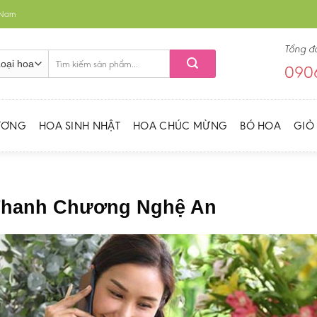
t Nam
Tổng đ
Tìm
0906
kiếm:
ƯƠNG
HOA SINH NHẬT
HOA CHÚC MỪNG
BÓ HOA
GIỎ
 Thanh Chương Nghệ An