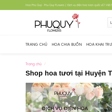
Skip
Hoa Phú Quý - Phu Quy FLowers | Dịch vụ điện hoa toàn quốc số 1 Việ
to
content
TRANG CHỦ
HOA CHIA BUỒN
HOA KHAI TR
Trang chủ
/
Shop hoa tươi tại Huyện