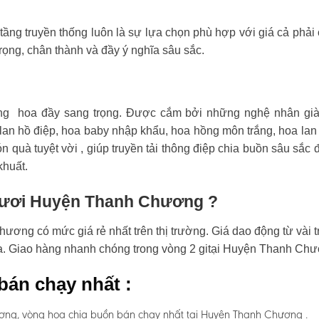
tầng truyền thống luôn là sự lựa chọn phù hợp với giá cả phải
rọng, chân thành và đầy ý nghĩa sâu sắc.
ng hoa đầy sang trọng. Được cắm bởi những nghệ nhân già
an hồ điệp, hoa baby nhập khẩu, hoa hồng môn trắng, hoa lan
n quà tuyệt vời , giúp truyền tải thông điệp chia buồn sâu sắc 
khuất.
 tươi Huyện Thanh Chương ?
ơng có mức giá rẻ nhất trên thị trường. Giá dao động từ vài 
hoa. Giao hàng nhanh chóng trong vòng 2 gitại Huyện Thanh Ch
bán chạy nhất :
ương, vòng hoa chia buồn bán chạy nhất tại Huyện Thanh Chương .