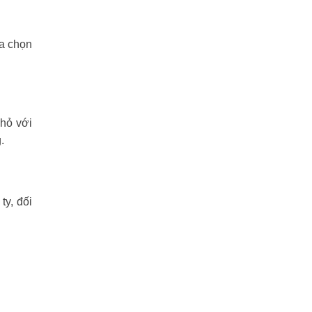
ựa chọn
nhỏ với
.
y, đối