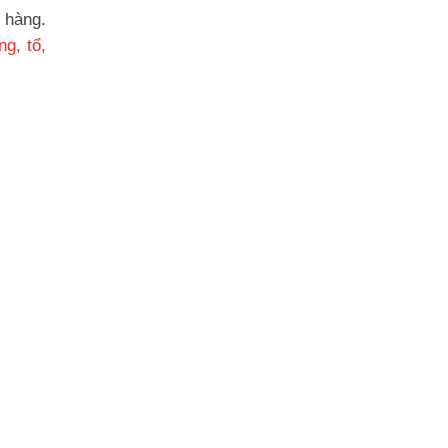
 hàng.
g, tổ,