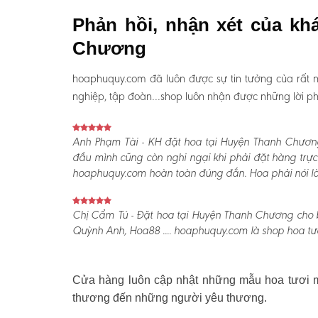
Phản hồi, nhận xét của kh
Chương
hoaphuquy.com đã luôn được sự tin tưởng của rất n
nghiệp, tập đoàn…shop luôn nhận được những lời phản
Anh Phạm Tài - KH đặt hoa tại Huyện Thanh Chươn
đầu mình cũng còn nghi ngại khi phải đặt hàng trực
hoaphuquy.com hoàn toàn đúng đắn. Hoa phải nói là l
Chị Cẩm Tú - Đặt hoa tại Huyện Thanh Chương cho b
Quỳnh Anh, Hoa88 .... hoaphuquy.com là shop hoa tươ
Cửa hàng luôn cập nhật những mẫu hoa tươi mớ
thương đến những người yêu thương.