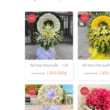
-16%
-16%
Kệ hoa chia buồn – Cõi
Kệ hoa chia buồn
Trần Gian – Ms:4724
Vàng – Ms:4
1.300.000
₫
1.300
1.550.000
₫
1.550.000
₫
-10%
-14%