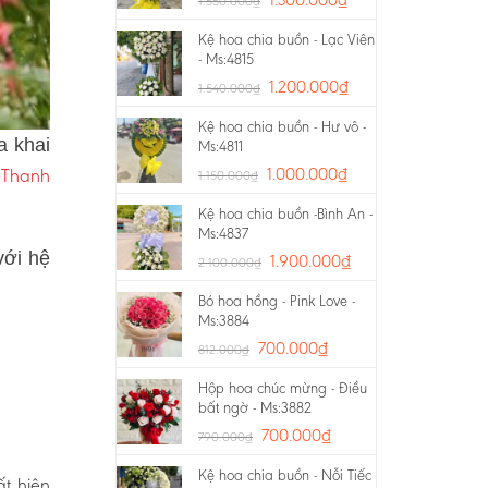
1.550.000
₫
Kệ hoa chia buồn - Lạc Viên
- Ms:4815
1.200.000
₫
1.540.000
₫
Kệ hoa chia buồn - Hư vô -
a khai
Ms:4811
 Thanh
1.000.000
₫
1.150.000
₫
Kệ hoa chia buồn -Bình An -
Ms:4837
với hệ
1.900.000
₫
2.100.000
₫
Bó hoa hồng - Pink Love -
Ms:3884
700.000
₫
812.000
₫
Hộp hoa chúc mừng - Điều
bất ngờ - Ms:3882
700.000
₫
790.000
₫
Kệ hoa chia buồn - Nỗi Tiếc
ất hiện