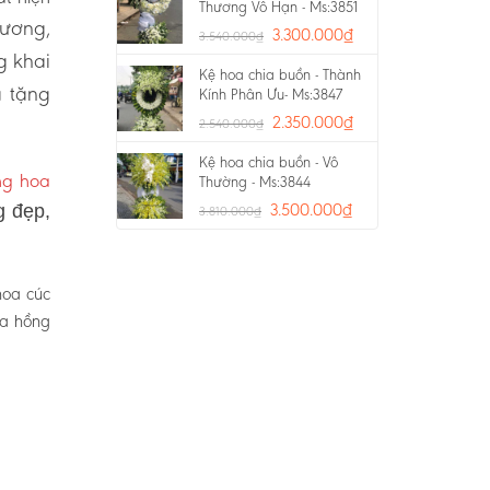
Thương Vô Hạn - Ms:3851
rương,
3.300.000
₫
3.540.000
₫
g khai
Kệ hoa chia buồn - Thành
a tặng
Kính Phân Ưu- Ms:3847
2.350.000
₫
2.540.000
₫
Kệ hoa chia buồn - Vô
ng hoa
Thường - Ms:3844
3.500.000
₫
g đẹp,
3.810.000
₫
hoa cúc
oa hồng