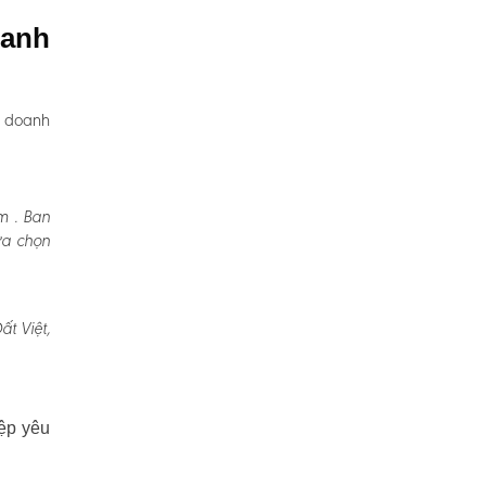
hanh
, doanh
m . Ban
ựa chọn
t Việt,
ệp yêu