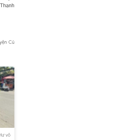
n Thạnh
uyện Củ
Hư vô