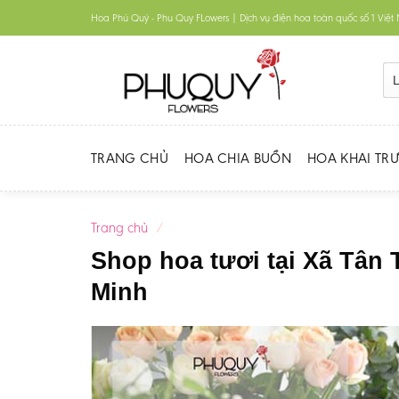
Skip
Hoa Phú Quý - Phu Quy FLowers | Dịch vụ điện hoa toàn quốc số 1 Việ
to
content
TRANG CHỦ
HOA CHIA BUỒN
HOA KHAI TR
Trang chủ
/
Shop hoa tươi tại Xã Tân
Minh