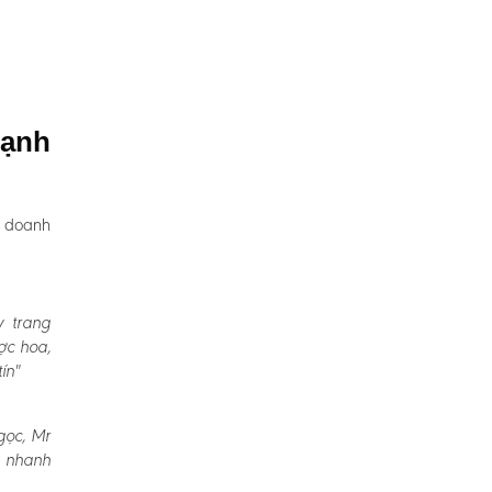
hạnh
, doanh
y trang
ợc hoa,
ín"
gọc, Mr
a nhanh