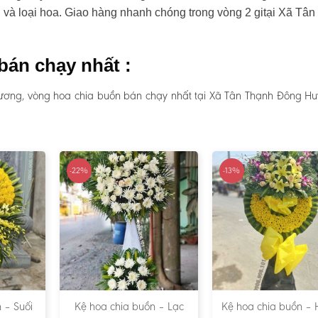
ẫu và loại hoa. Giao hàng nhanh chóng trong vòng 2 gitại Xã Tâ
bán chạy nhất :
rương, vòng hoa chia buồn bán chạy nhất tại Xã Tân Thạnh Đông H
-22%
-13%
 – Suối
Kệ hoa chia buồn – Lạc
Kệ hoa chia buồn – 