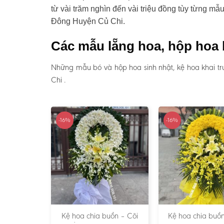
từ vài trăm nghìn đến vài triệu đồng tùy từng m
Đông Huyện Củ Chi.
Các mẫu lẵng hoa, hộp hoa 
Những mẫu bó và hộp hoa sinh nhật, kệ hoa khai t
Chi .
-16%
-16%
Kệ hoa chia buồn – Cõi
Kệ hoa chia buồn