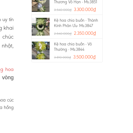
Thương Vô Hạn - Ms:3851
3.300.000
₫
3.540.000
₫
 uy tín
Kệ hoa chia buồn - Thành
Kính Phân Ưu- Ms:3847
g khai
2.350.000
₫
2.540.000
₫
a chúc
Kệ hoa chia buồn - Vô
 nhật,
Thường - Ms:3844
3.500.000
₫
3.810.000
₫
ng hoa
, vòng
hoa cúc
oa hồng