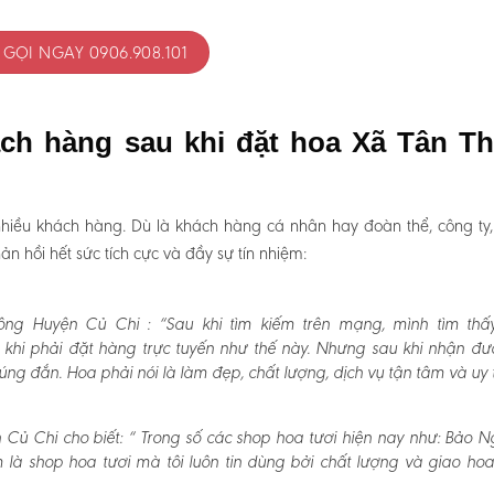
GỌI NGAY 0906.908.101
ách hàng sau khi đặt hoa Xã Tân T
hiều khách hàng. Dù là khách hàng cá nhân hay đoàn thể, công ty
 hồi hết sức tích cực và đầy sự tín nhiệm:
ông Huyện Củ Chi :
“Sau khi tìm kiếm trên mạng, mình tìm thấ
khi phải đặt hàng trực tuyến như thế này. Nhưng sau khi nhận đư
g đắn. Hoa phải nói là làm đẹp, chất lượng, dịch vụ tận tâm và uy t
Củ Chi cho biết:
“ Trong số các shop hoa tươi hiện nay như: Bảo N
m là shop hoa tươi mà tôi luôn tin dùng bởi chất lượng và giao ho