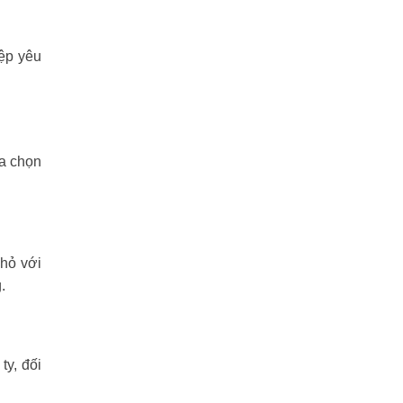
ệp yêu
ựa chọn
nhỏ với
.
y, đối