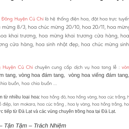
h Đông Huyện Củ Chi
là hệ thống điện hoa, đặt hoa trực tuyến
 mừng 8/3, hoa chúc mừng 20/10, hoa 20/11, hoa mừn
hoa khai trương, hoa mừng khai trương cửa hàng, ho
ơng cửa hàng, hoa sinh nhật đẹp, hoa chúc mừng sinh
 Huyện Củ Chi
chuyên cung cấp dịch vụ hoa tang lễ :
vò
 tang, vòng hoa đám tang, vòng hoa viếng đám tang
 chia buồn, hoa chia buồn …
hoa hồng đỏ, hoa hồng vàng, hoa cúc trắng, 
 từ nhiều loại hoa:
 hồ điệp, lan mokara, hoa cúc trắng , hoa ly vàng, hoa hồng trắng, h
c tiếp từ Đà Lạt và các vùng chuyên trồng hoa tại Đà Lạt.
 – Tận Tậm – Trách Nhiệm