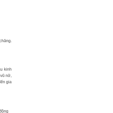
 chăng.
u kinh
 vũ nữ,
đến gia
 động