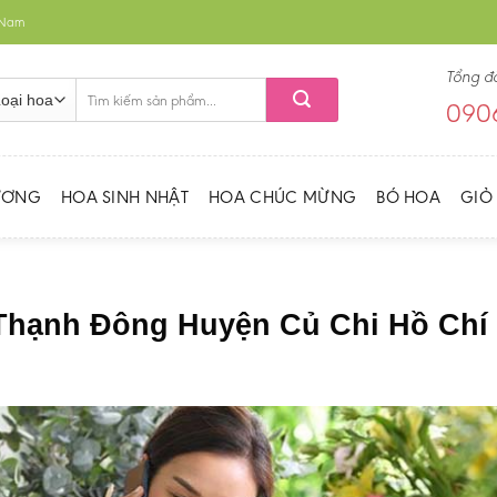
t Nam
Tổng đ
Tìm
0906
kiếm:
ƯƠNG
HOA SINH NHẬT
HOA CHÚC MỪNG
BÓ HOA
GIỎ
 Thạnh Đông Huyện Củ Chi Hồ Chí