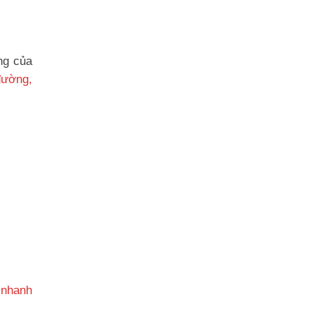
ng của
đường,
 nhanh