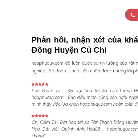
Phản hồi, nhận xét của kh
Đông Huyện Củ Chi
hoaphuquy.com đã luôn được sự tin tưởng của rất n
nghiệp, tập đoàn…shop luôn nhận được những lời phản
Anh Phạm Tài - KH đặt hoa tại Xã Tân Thạnh Đ
hoaphuquy.com . Ban đầu mình cũng còn nghi ngại 
mình thấy việc lựa chọn hoaphuquy.com hoàn toàn đún
Chị Cẩm Tú - Đặt hoa tại Xã Tân Thạnh Đông Huyện 
Hoa, Đất Việt, Quỳnh Anh, Hoa88 .... hoaphuquy.co
chóng" .