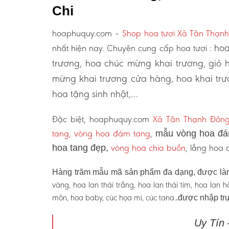
Chi
hoaphuquy.com –
Shop hoa tươi Xã Tân Thạn
hoa
nhất hiện nay. Chuyên cung cấp hoa tươi :
trương, hoa chúc mừng khai trương, giỏ 
mừng khai trương cửa hàng, hoa khai trư
hoa tặng sinh nhật,…
Đặc biệt, hoaphuquy.com
Xã Tân Thạnh Đông
tang, vòng hoa đám tang
,
mẫu vòng hoa đám
vòng hoa chia buồn
, lẵng hoa
hoa tang đẹp,
Hàng trăm mẫu mã sản phẩm đa dạng, được làm
vàng, hoa lan thái trắng, hoa lan thái tím, hoa lan
môn, hoa baby, cúc họa mi, cúc tana.
.được nhập trự
Uy Tín