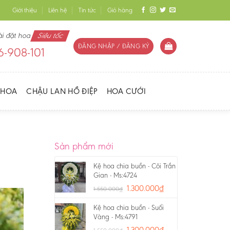
Giới thiệu
Liên hệ
Tin tức
Giỏ hàng
ài đặt hoa
Siêu tốc
ĐĂNG NHẬP / ĐĂNG KÝ
-908-101
 HOA
CHẬU LAN HỒ ĐIỆP
HOA CƯỚI
Sản phẩm mới
Kệ hoa chia buồn - Cõi Trần
Gian - Ms:4724
1.300.000
₫
1.550.000
₫
Kệ hoa chia buồn - Suối
Vàng - Ms:4791
1.300.000
₫