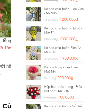
1.550.000
₫
Kệ hoa chia buồn - Lạc Viên
- Ms:4815
1.200.000
₫
1.540.000
₫
Kệ hoa chia buồn - Hư vô -
Ms:4811
1.000.000
₫
1.150.000
₫
, lẵng
 Xã Tân
Kệ hoa chia buồn -Bình An -
Ms:4837
1.900.000
₫
2.100.000
₫
với hệ
Bó hoa hồng - Pink Love -
Ms:3884
.
700.000
₫
812.000
₫
Hộp hoa chúc mừng - Điều
bất ngờ - Ms:3882
700.000
₫
790.000
₫
n Củ
Kệ hoa chia buồn - Nỗi Tiếc