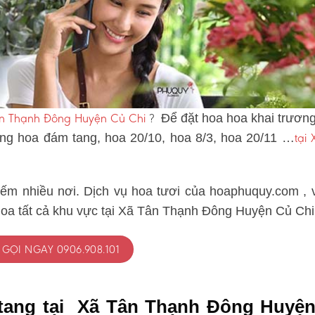
Tân Thạnh Đông Huyện Củ Chi
?
Để đặt hoa hoa khai trương
tại
vòng hoa đám tang, hoa 20/10, hoa 8/3, hoa 20/11 …
iếm nhiều nơi. Dịch vụ hoa tươi của hoaphuquy.com , 
hoa tất cả khu vực tại Xã Tân Thạnh Đông Huyện Củ Chi
GỌI NGAY 0906.908.101
 tang tại Xã Tân Thạnh Đông Huyệ