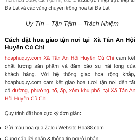
môn, hoa baby, cúc họa mi, cúc tana.
.được nhập trực tiếp từ
Đà Lạt và các vùng chuyên trồng hoa tại Đà Lạt.
Uy Tín – Tận Tậm – Trách Nhiệm
Cách đặt hoa giao tận nơi tại Xã Tân An Hội
Huyện Củ Chi
hoaphuquy.com Xã Tân An Hội Huyện Củ Chi
cam kết
chất lượng sản phẩm và đảm bảo sự hài lòng của
khách hàng. Với hệ thống giao hoa rộng khắp,
hoaphuquy.com cam kết giao hoa tươi tận nơi đến tất
cả
đường, phường, tổ, ấp, xóm khu phố tại Xã Tân An
Hội Huyện Củ Chi.
Quy trình đặt hoa cực kỳ đơn giản:
Gửi mẫu hoa qua Zalo / Website Hoa88.com
Cung cấp lời nhắn & thông tin người nhận