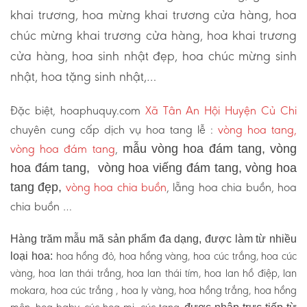
khai trương, hoa mừng khai trương cửa hàng, hoa
chúc mừng khai trương cửa hàng, hoa khai trương
cửa hàng, hoa sinh nhật đẹp, hoa chúc mừng sinh
nhật, hoa tặng sinh nhật,…
Đặc biệt, hoaphuquy.com
Xã Tân An Hội Huyện Củ Chi
chuyên cung cấp dịch vụ hoa tang lễ :
vòng hoa tang,
vòng hoa đám tang
,
mẫu vòng hoa đám tang, vòng
hoa đám tang, vòng hoa viếng đám tang, vòng hoa
vòng hoa chia buồn
, lẵng hoa chia buồn, hoa
tang đẹp,
chia buồn …
Hàng trăm mẫu mã sản phẩm đa dạng, được làm từ nhiều
hoa hồng đỏ, hoa hồng vàng, hoa cúc trắng, hoa cúc
loại hoa:
vàng, hoa lan thái trắng, hoa lan thái tím, hoa lan hồ điệp, lan
mokara, hoa cúc trắng , hoa ly vàng, hoa hồng trắng, hoa hồng