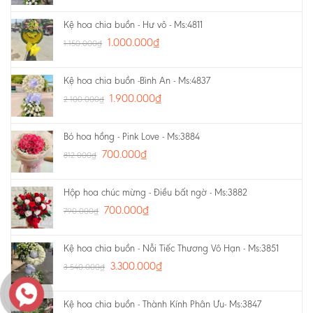
Kệ hoa chia buồn - Hư vô - Ms:4811
1.000.000
₫
1.150.000
₫
Kệ hoa chia buồn -Bình An - Ms:4837
1.900.000
₫
2.100.000
₫
Bó hoa hồng - Pink Love - Ms:3884
700.000
₫
812.000
₫
Hộp hoa chúc mừng - Điều bất ngờ - Ms:3882
700.000
₫
790.000
₫
Kệ hoa chia buồn - Nỗi Tiếc Thương Vô Hạn - Ms:3851
3.300.000
₫
3.540.000
₫
Kệ hoa chia buồn - Thành Kính Phân Ưu- Ms:3847