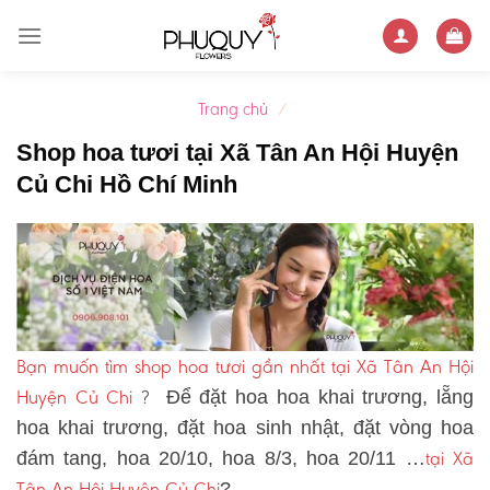
Skip
to
content
Trang chủ
/
Shop hoa tươi tại Xã Tân An Hội Huyện
Củ Chi Hồ Chí Minh
Bạn muốn tìm shop hoa tươi gần nhất tại Xã Tân An Hội
Huyện Củ Chi
?
Để đặt hoa hoa khai trương, lẵng
hoa khai trương, đặt hoa sinh nhật, đặt vòng hoa
tại Xã
đám tang, hoa 20/10, hoa 8/3, hoa 20/11 …
Tân An Hội Huyện Củ Chi
?