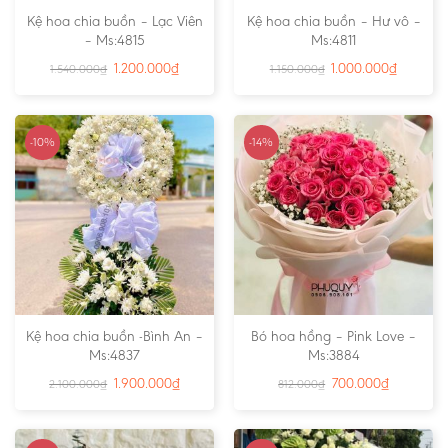
Kệ hoa chia buồn – Lạc Viên
Kệ hoa chia buồn – Hư vô –
– Ms:4815
Ms:4811
1.200.000
₫
1.000.000
₫
1.540.000
₫
1.150.000
₫
-10%
-14%
Kệ hoa chia buồn -Bình An –
Bó hoa hồng – Pink Love –
Ms:4837
Ms:3884
1.900.000
₫
700.000
₫
2.100.000
₫
812.000
₫