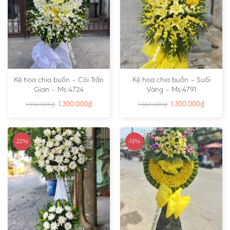
Kệ hoa chia buồn – Cõi Trần
Kệ hoa chia buồn – Suối
Gian – Ms:4724
Vàng – Ms:4791
1.300.000
₫
1.300.000
₫
1.550.000
₫
1.550.000
₫
-22%
-13%