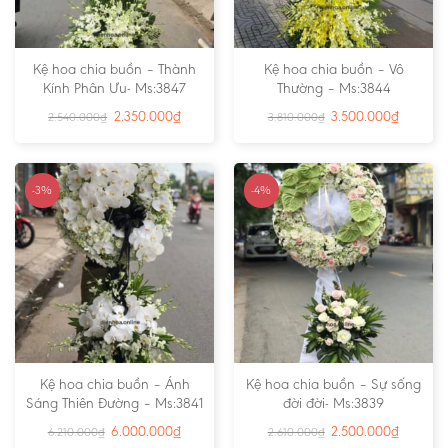
Kệ hoa chia buồn – Thành
Kệ hoa chia buồn – Vô
Kính Phân Ưu- Ms:3847
Thường – Ms:3844
2.350.000
₫
3.500.000
₫
2.540.000
₫
3.810.000
₫
-3%
-4%
Kệ hoa chia buồn – Ánh
Kệ hoa chia buồn – Sự sống
Sáng Thiên Đường – Ms:3841
đời đời- Ms:3839
6.000.000
₫
2.500.000
₫
6.210.000
₫
2.610.000
₫