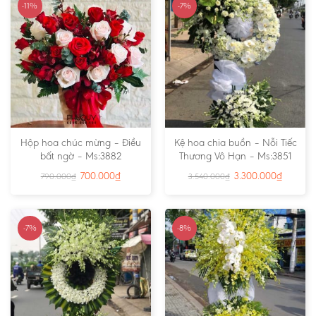
-11%
-7%
Hộp hoa chúc mừng – Điều
Kệ hoa chia buồn – Nỗi Tiếc
bất ngờ – Ms:3882
Thương Vô Hạn – Ms:3851
700.000
₫
3.300.000
₫
790.000
₫
3.540.000
₫
-7%
-8%