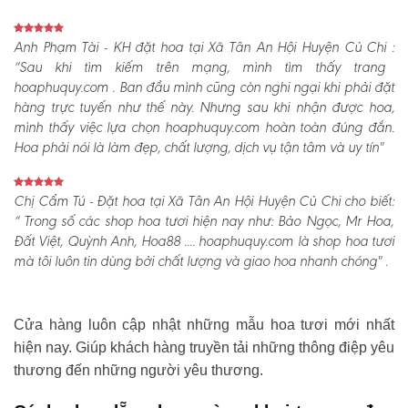
Anh Phạm Tài - KH đặt hoa tại Xã Tân An Hội Huyện Củ Chi :
“Sau khi tìm kiếm trên mạng, mình tìm thấy trang
hoaphuquy.com . Ban đầu mình cũng còn nghi ngại khi phải đặt
hàng trực tuyến như thế này. Nhưng sau khi nhận được hoa,
mình thấy việc lựa chọn hoaphuquy.com hoàn toàn đúng đắn.
Hoa phải nói là làm đẹp, chất lượng, dịch vụ tận tâm và uy tín"
Chị Cẩm Tú - Đặt hoa tại Xã Tân An Hội Huyện Củ Chi cho biết:
“ Trong số các shop hoa tươi hiện nay như: Bảo Ngọc, Mr Hoa,
Đất Việt, Quỳnh Anh, Hoa88 .... hoaphuquy.com là shop hoa tươi
mà tôi luôn tin dùng bởi chất lượng và giao hoa nhanh chóng" .
Cửa hàng luôn cập nhật những mẫu hoa tươi mới nhất
hiện nay. Giúp khách hàng truyền tải những thông điệp yêu
thương đến những người yêu thương.