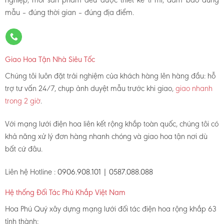
mẫu – đúng thời gian – đúng địa điểm.
Giao Hoa Tận Nhà Siêu Tốc
Chúng tôi luôn đặt trải nghiệm của khách hàng lên hàng đầu: hỗ
trợ tư vấn 24/7, chụp ảnh duyệt mẫu trước khi giao,
giao nhanh
trong 2 giờ
.
Với mạng lưới điện hoa liên kết rộng khắp toàn quốc, chúng tôi có
khả năng xử lý đơn hàng nhanh chóng và giao hoa tận nơi dù
bất cứ đâu.
Liên hệ Hotline :
0906.908.101 | 0587.088.088
Hệ thống Đối Tác Phủ Khắp Việt Nam
Hoa Phú Quý xây dựng mạng lưới đối tác điện hoa rộng khắp 63
tỉnh thành: