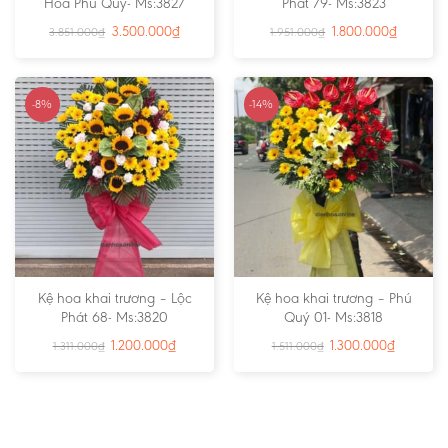
Hoa Phú Quý- Ms:3827
Phát 79- Ms:3823
3.500.000
₫
1.800.000
₫
3.851.000
₫
1.951.000
₫
-8%
-14%
Kệ hoa khai trương – Lộc
Kệ hoa khai trương – Phú
Phát 68- Ms:3820
Quý 01- Ms:3818
1.200.000
₫
1.300.000
₫
1.311.000
₫
1.511.000
₫