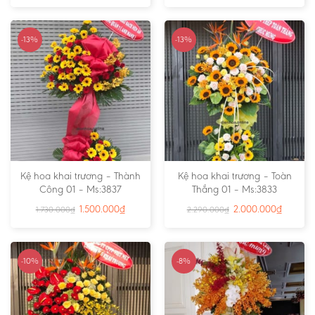
-13%
-13%
Kệ hoa khai trương – Thành
Kệ hoa khai trương – Toàn
Công 01 – Ms:3837
Thắng 01 – Ms:3833
1.500.000
₫
2.000.000
₫
1.730.000
₫
2.290.000
₫
-10%
-8%