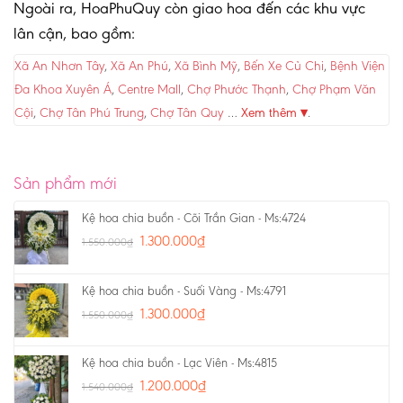
Ngoài ra, HoaPhuQuy còn giao hoa đến các khu vực
lân cận, bao gồm:
Xã An Nhơn Tây
,
Xã An Phú
,
Xã Bình Mỹ
,
Bến Xe Củ Chi
,
Bệnh Viện
Đa Khoa Xuyên Á
,
Centre Mall
,
Chợ Phước Thạnh
,
Chợ Phạm Văn
Cội
,
Chợ Tân Phú Trung
,
Chợ Tân Quy
…
Xem thêm ▾
.
Sản phẩm mới
Kệ hoa chia buồn - Cõi Trần Gian - Ms:4724
1.300.000
₫
1.550.000
₫
Kệ hoa chia buồn - Suối Vàng - Ms:4791
1.300.000
₫
1.550.000
₫
Kệ hoa chia buồn - Lạc Viên - Ms:4815
1.200.000
₫
1.540.000
₫