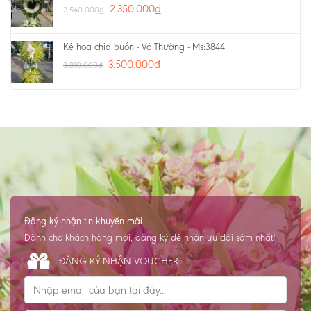
2.350.000
₫
2.540.000
₫
Kệ hoa chia buồn - Vô Thường - Ms:3844
3.500.000
₫
3.810.000
₫
Đăng ký nhận tin khuyến mãi
Dành cho khách hàng mới, đăng ký để nhận ưu đãi sớm nhất!
ĐĂNG KÝ NHẬN VOUCHER