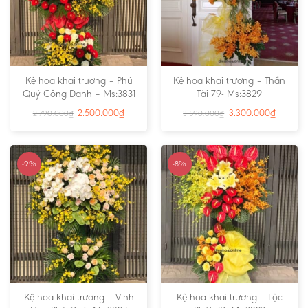
Kệ hoa khai trương – Phú
Kệ hoa khai trương – Thần
Quý Công Danh – Ms:3831
Tài 79- Ms:3829
2.500.000
₫
3.300.000
₫
2.790.000
₫
3.590.000
₫
-9%
-8%
Kệ hoa khai trương – Vinh
Kệ hoa khai trương – Lộc