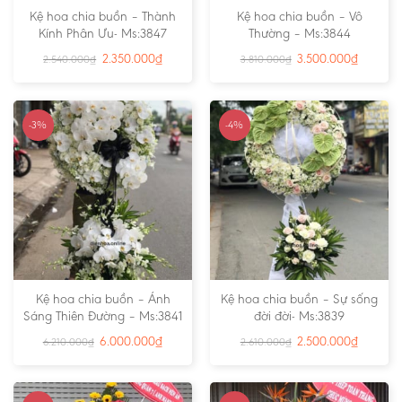
Kệ hoa chia buồn – Thành
Kệ hoa chia buồn – Vô
Kính Phân Ưu- Ms:3847
Thường – Ms:3844
2.350.000
₫
3.500.000
₫
2.540.000
₫
3.810.000
₫
-3%
-4%
Kệ hoa chia buồn – Ánh
Kệ hoa chia buồn – Sự sống
Sáng Thiên Đường – Ms:3841
đời đời- Ms:3839
6.000.000
₫
2.500.000
₫
6.210.000
₫
2.610.000
₫