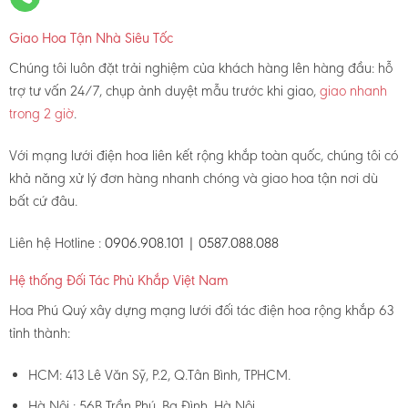
Giao Hoa Tận Nhà Siêu Tốc
Chúng tôi luôn đặt trải nghiệm của khách hàng lên hàng đầu: hỗ
trợ tư vấn 24/7, chụp ảnh duyệt mẫu trước khi giao,
giao nhanh
trong 2 giờ
.
Với mạng lưới điện hoa liên kết rộng khắp toàn quốc, chúng tôi có
khả năng xử lý đơn hàng nhanh chóng và giao hoa tận nơi dù
bất cứ đâu.
Liên hệ Hotline :
0906.908.101 | 0587.088.088
Hệ thống Đối Tác Phủ Khắp Việt Nam
Hoa Phú Quý xây dựng mạng lưới đối tác điện hoa rộng khắp 63
tỉnh thành:
HCM: 413 Lê Văn Sỹ, P.2, Q.Tân Bình, TPHCM.
Hà Nội : 56B Trần Phú, Ba Đình, Hà Nội.