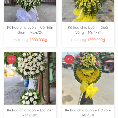
Kệ hoa chia buồn – Cõi Trần
Kệ hoa chia buồn – Suối
Gian – Ms:4724
Vàng – Ms:4791
1.300.000
₫
1.300.000
₫
1.550.000
₫
1.550.000
₫
-22%
-13%
Kệ hoa chia buồn – Lạc Viên
Kệ hoa chia buồn – Hư vô –
– Ms:4815
Ms:4811