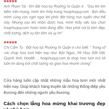
Anh Phạm Tài - KH đặt hoa tại Phường 14 Quận 6 :
“Sau khi tìm
kiếm trên mạng, mình tìm thấy trang hoaphuquy.com . Ban đầu
mình cũng còn nghi ngại khi phải đặt hàng trực tuyến như thế
này. Nhưng sau khi nhận được hoa, mình thấy việc lựa chọn
hoaphuquy.com hoàn toàn đúng đắn. Hoa phải nói là làm đẹp,
chất lượng, dịch vụ tận tâm và uy tín"
Chị Cẩm Tú - Đặt hoa tại Phường 14 Quận 6 cho biết:
“ Trong số
các shop hoa tươi hiện nay như: Bảo Ngọc, Mr Hoa, Đất Việt,
Quỳnh Anh, Hoa88 .... hoaphuquy.com là shop hoa tươi mà tôi
luôn tin dùng bởi chất lượng và giao hoa nhanh chóng" .
Cửa hàng luôn cập nhật những mẫu hoa tươi mới nhất
hiện nay. Giúp khách hàng truyền tải những thông điệp yêu
thương đến những người yêu thương.
Cách chọn lẵng hoa mừng khai trương đẹp