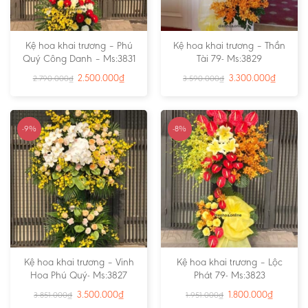
Kệ hoa khai trương – Phú
Kệ hoa khai trương – Thần
Quý Công Danh – Ms:3831
Tài 79- Ms:3829
2.500.000
₫
3.300.000
₫
2.790.000
₫
3.590.000
₫
-9%
-8%
Kệ hoa khai trương – Vinh
Kệ hoa khai trương – Lộc
Hoa Phú Quý- Ms:3827
Phát 79- Ms:3823
3.500.000
₫
1.800.000
₫
3.851.000
₫
1.951.000
₫