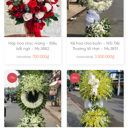
Hộp hoa chúc mừng – Điều
Kệ hoa chia buồn – Nỗi Tiếc
bất ngờ – Ms:3882
Thương Vô Hạn – Ms:3851
700.000
₫
3.300.000
₫
790.000
₫
3.540.000
₫
-7%
-8%