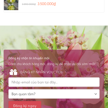
3.500.000
₫
3.810.000
₫
Đăng ký nhận tin khuyến mãi
Dành cho khách hàng mới, đăng ký để nhận ưu đãi sớm nhất!
ĐĂNG KÝ NHẬN VOUCHER