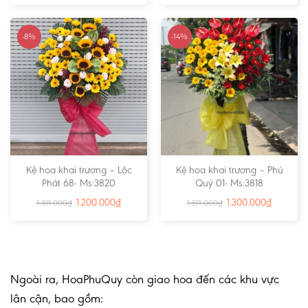
-8%
-14%
Kệ hoa khai trương – Lộc
Kệ hoa khai trương – Phú
Phát 68- Ms:3820
Quý 01- Ms:3818
1.200.000
₫
1.300.000
₫
1.311.000
₫
1.511.000
₫
Ngoài ra, HoaPhuQuy còn giao hoa đến các khu vực
lân cận, bao gồm: