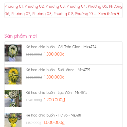
Phường 01
,
Phường 02
,
Phường 03
,
Phường 04
,
Phường 05
,
Phường
06
,
Phường 07
,
Phường 08
,
Phường 09
,
Phường 10
…
Xem thêm ▾
.
Sản phẩm mới
Kệ hoa chia buồn - Cõi Trần Gian - Ms:4724
1.300.000
₫
1.550.000
₫
Kệ hoa chia buồn - Suối Vàng - Ms:4791
1.300.000
₫
1.550.000
₫
Kệ hoa chia buồn - Lạc Viên - Ms:4815
1.200.000
₫
1.540.000
₫
Kệ hoa chia buồn - Hư vô - Ms:4811
1.000.000
₫
1.150.000
₫