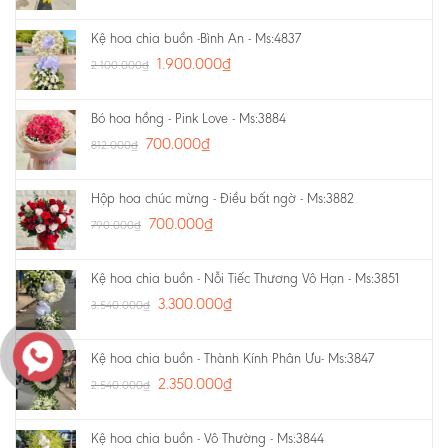
Kệ hoa chia buồn -Bình An - Ms:4837
1.900.000
₫
2.100.000
₫
Bó hoa hồng - Pink Love - Ms:3884
700.000
₫
812.000
₫
Hộp hoa chúc mừng - Điều bất ngờ - Ms:3882
700.000
₫
790.000
₫
Kệ hoa chia buồn - Nỗi Tiếc Thương Vô Hạn - Ms:3851
3.300.000
₫
3.540.000
₫
Kệ hoa chia buồn - Thành Kính Phân Ưu- Ms:3847
2.350.000
₫
2.540.000
₫
Kệ hoa chia buồn - Vô Thường - Ms:3844