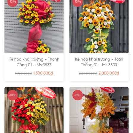
-13%
-13%
Kệ hoa khai trương – Thành
Kệ hoa khai trương – Toàn
Công 01 – Ms:3837
Thắng 01 – Ms:3833
1.500.000
₫
2.000.000
₫
1.730.000
₫
2.290.000
₫
-10%
-8%