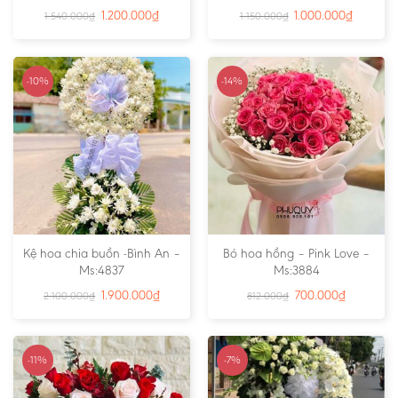
1.200.000
₫
1.000.000
₫
1.540.000
₫
1.150.000
₫
-10%
-14%
Kệ hoa chia buồn -Bình An –
Bó hoa hồng – Pink Love –
Ms:4837
Ms:3884
1.900.000
₫
700.000
₫
2.100.000
₫
812.000
₫
-11%
-7%