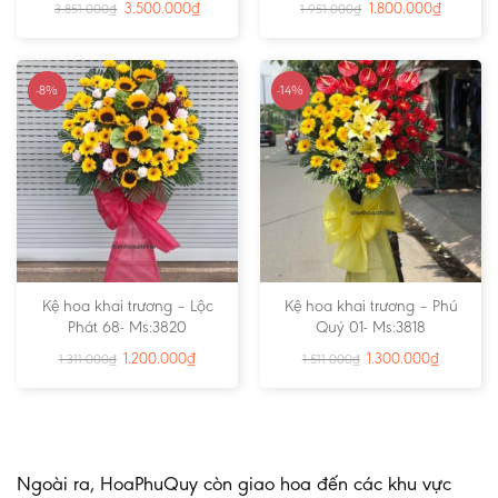
3.500.000
₫
1.800.000
₫
3.851.000
₫
1.951.000
₫
-8%
-14%
Kệ hoa khai trương – Lộc
Kệ hoa khai trương – Phú
Phát 68- Ms:3820
Quý 01- Ms:3818
1.200.000
₫
1.300.000
₫
1.311.000
₫
1.511.000
₫
Ngoài ra, HoaPhuQuy còn giao hoa đến các khu vực