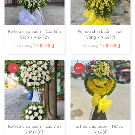
Kệ hoa chia buồn – Cõi Trần
Kệ hoa chia buồn – Suối
Gian – Ms:4724
Vàng – Ms:4791
1.300.000
₫
1.300.000
₫
1.550.000
₫
1.550.000
₫
-22%
-13%
Kệ hoa chia buồn – Lạc Viên
Kệ hoa chia buồn – Hư vô –
– Ms:4815
Ms:4811