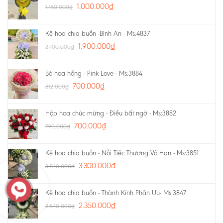
1.000.000
₫
1.150.000
₫
Kệ hoa chia buồn -Bình An - Ms:4837
1.900.000
₫
2.100.000
₫
Bó hoa hồng - Pink Love - Ms:3884
700.000
₫
812.000
₫
Hộp hoa chúc mừng - Điều bất ngờ - Ms:3882
700.000
₫
790.000
₫
Kệ hoa chia buồn - Nỗi Tiếc Thương Vô Hạn - Ms:3851
3.300.000
₫
3.540.000
₫
Kệ hoa chia buồn - Thành Kính Phân Ưu- Ms:3847
2.350.000
₫
2.540.000
₫