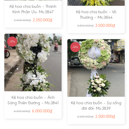
Kệ hoa chia buồn – Thành
Kính Phân Ưu- Ms:3847
Kệ hoa chia buồn – Vô
Thường – Ms:3844
2.350.000
₫
2.540.000
₫
3.500.000
₫
3.810.000
₫
-3%
-4%
Kệ hoa chia buồn – Ánh
Sáng Thiên Đường – Ms:3841
Kệ hoa chia buồn – Sự sống
đời đời- Ms:3839
6.000.000
₫
6.210.000
₫
2.500.000
₫
2.610.000
₫