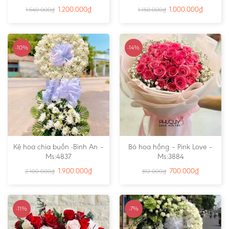
1.200.000
₫
1.000.000
₫
1.540.000
₫
1.150.000
₫
-10%
-14%
Kệ hoa chia buồn -Bình An –
Bó hoa hồng – Pink Love –
Ms:4837
Ms:3884
1.900.000
₫
700.000
₫
2.100.000
₫
812.000
₫
-11%
-7%