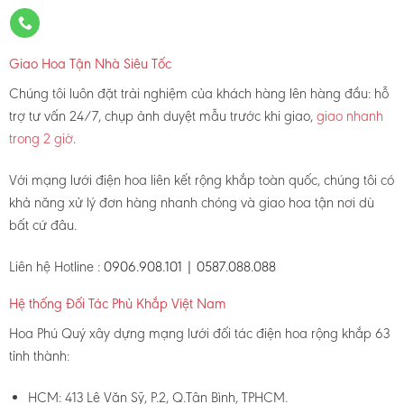
Giao Hoa Tận Nhà Siêu Tốc
Chúng tôi luôn đặt trải nghiệm của khách hàng lên hàng đầu: hỗ
trợ tư vấn 24/7, chụp ảnh duyệt mẫu trước khi giao,
giao nhanh
trong 2 giờ
.
Với mạng lưới điện hoa liên kết rộng khắp toàn quốc, chúng tôi có
khả năng xử lý đơn hàng nhanh chóng và giao hoa tận nơi dù
bất cứ đâu.
Liên hệ Hotline :
0906.908.101 | 0587.088.088
Hệ thống Đối Tác Phủ Khắp Việt Nam
Hoa Phú Quý xây dựng mạng lưới đối tác điện hoa rộng khắp 63
tỉnh thành:
HCM: 413 Lê Văn Sỹ, P.2, Q.Tân Bình, TPHCM.