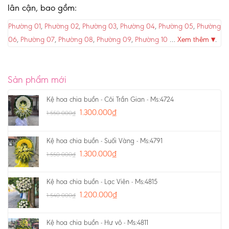
lân cận, bao gồm:
Phường 01
,
Phường 02
,
Phường 03
,
Phường 04
,
Phường 05
,
Phường
06
,
Phường 07
,
Phường 08
,
Phường 09
,
Phường 10
…
Xem thêm ▾
.
Sản phẩm mới
Kệ hoa chia buồn - Cõi Trần Gian - Ms:4724
1.300.000
₫
1.550.000
₫
Kệ hoa chia buồn - Suối Vàng - Ms:4791
1.300.000
₫
1.550.000
₫
Kệ hoa chia buồn - Lạc Viên - Ms:4815
1.200.000
₫
1.540.000
₫
Kệ hoa chia buồn - Hư vô - Ms:4811