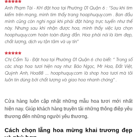
Anh Phạm Tài - KH đặt hoa tại Phường 01 Quận 6 :
“Sau khi tìm
kiếm trên mạng, mình tìm thấy trang hoaphuquy.com . Ban đầu
mình cũng còn nghi ngại khi phải đặt hàng trực tuyến như thế
này. Nhưng sau khi nhận được hoa, mình thấy việc lựa chọn
hoaphuquy.com hoàn toàn đúng đắn. Hoa phải nói là làm đẹp,
chất lượng, dịch vụ tận tâm và uy tín"
Chị Cẩm Tú - Đặt hoa tại Phường 01 Quận 6 cho biết:
“ Trong số
các shop hoa tươi hiện nay như: Bảo Ngọc, Mr Hoa, Đất Việt,
Quỳnh Anh, Hoa88 .... hoaphuquy.com là shop hoa tươi mà tôi
luôn tin dùng bởi chất lượng và giao hoa nhanh chóng" .
Cửa hàng luôn cập nhật những mẫu hoa tươi mới nhất
hiện nay. Giúp khách hàng truyền tải những thông điệp yêu
thương đến những người yêu thương.
Cách chọn lẵng hoa mừng khai trương đẹp