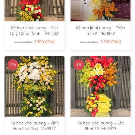
Kệ hoa khai trương – Phú
Kệ hoa khai trương – Thần
Quý Công Danh – Ms:3831
Tài 79- Ms:3829
2.500.000
₫
3.300.000
₫
2.790.000
₫
3.590.000
₫
-9%
-8%
Kệ hoa khai trương – Vinh
Kệ hoa khai trương – Lộc
Hoa Phú Quý- Ms:3827
Phát 79- Ms:3823