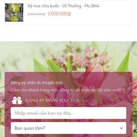
Kệ hoa chia buồn - Vô Thường - Ms:3844
3.500.000
₫
3.810.000
₫
Đăng ký nhận tin khuyến mãi
Dành cho khách hàng mới, đăng ký để nhận ưu đãi sớm nhất!
ĐĂNG KÝ NHẬN VOUCHER