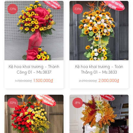
-13%
-13%
Kệ hoa khai trương – Thành
Kệ hoa khai trương – Toàn
Công 01 – Ms:3837
Thắng 01 – Ms:3833
1.500.000
₫
2.000.000
₫
1.730.000
₫
2.290.000
₫
-10%
-8%