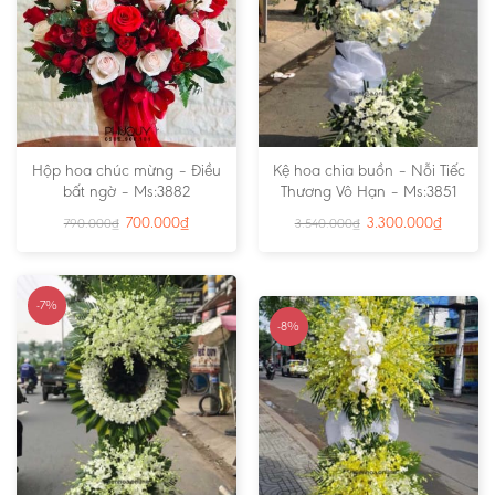
Hộp hoa chúc mừng – Điều
Kệ hoa chia buồn – Nỗi Tiếc
bất ngờ – Ms:3882
Thương Vô Hạn – Ms:3851
700.000
₫
3.300.000
₫
790.000
₫
3.540.000
₫
-7%
-8%