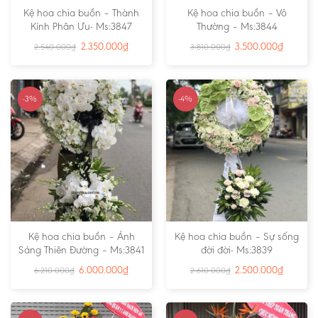
Kệ hoa chia buồn – Thành
Kệ hoa chia buồn – Vô
Kính Phân Ưu- Ms:3847
Thường – Ms:3844
2.350.000
₫
3.500.000
₫
2.540.000
₫
3.810.000
₫
-3%
-4%
Kệ hoa chia buồn – Ánh
Kệ hoa chia buồn – Sự sống
Sáng Thiên Đường – Ms:3841
đời đời- Ms:3839
6.000.000
₫
2.500.000
₫
6.210.000
₫
2.610.000
₫