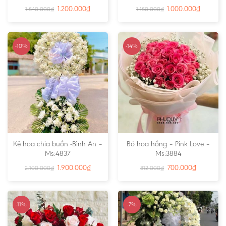
1.200.000
₫
1.000.000
₫
1.540.000
₫
1.150.000
₫
-10%
-14%
Kệ hoa chia buồn -Bình An –
Bó hoa hồng – Pink Love –
Ms:4837
Ms:3884
1.900.000
₫
700.000
₫
2.100.000
₫
812.000
₫
-11%
-7%