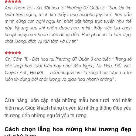
Anh Phạm Tài - KH đặt hoa tại Phường 07 Quận 3 :
“Sau khi tìm
kiếm trên mạng, mình tìm thấy trang hoaphuquy.com . Ban đầu
mình cũng còn nghi ngại khi phải đặt hàng trực tuyến như thế
này. Nhưng sau khi nhận được hoa, mình thấy việc lựa chọn
hoaphuquy.com hoàn toàn đúng đắn. Hoa phải nói là làm đẹp,
chất lượng, dịch vụ tận tâm và uy tín"
Chị Cẩm Tú - Đặt hoa tại Phường 07 Quận 3 cho biết:
“ Trong số
các shop hoa tươi hiện nay như: Bảo Ngọc, Mr Hoa, Đất Việt,
Quỳnh Anh, Hoa88 .... hoaphuquy.com là shop hoa tươi mà tôi
luôn tin dùng bởi chất lượng và giao hoa nhanh chóng" .
Cửa hàng luôn cập nhật những mẫu hoa tươi mới nhất
hiện nay. Giúp khách hàng truyền tải những thông điệp yêu
thương đến những người yêu thương.
Cách chọn lẵng hoa mừng khai trương đẹp