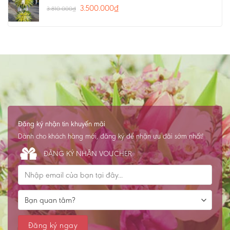
3.500.000
₫
3.810.000
₫
Đăng ký nhận tin khuyến mãi
Dành cho khách hàng mới, đăng ký để nhận ưu đãi sớm nhất!
ĐĂNG KÝ NHẬN VOUCHER