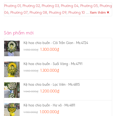
Phường 01
,
Phường 02
,
Phường 03
,
Phường 04
,
Phường 05
,
Phường
06
,
Phường 07
,
Phường 08
,
Phường 09
,
Phường 10
…
Xem thêm ▾
.
Sản phẩm mới
Kệ hoa chia buồn - Cõi Trần Gian - Ms:4724
1.300.000
₫
1.550.000
₫
Kệ hoa chia buồn - Suối Vàng - Ms:4791
1.300.000
₫
1.550.000
₫
Kệ hoa chia buồn - Lạc Viên - Ms:4815
1.200.000
₫
1.540.000
₫
Kệ hoa chia buồn - Hư vô - Ms:4811
1.000.000
₫
1.150.000
₫