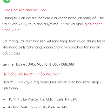
Giao Hoa Tận Nhà Siêu Tốc
Chúng tôi luôn đặt trải nghiệm của khách hàng lên hàng đầu: hỗ
trợ tư vấn 24/7, chụp ảnh duyệt mẫu trước khi giao,
giao nhanh
trong 2 giờ
.
Với mạng lưới điện hoa liên kết rộng khắp toàn quốc, chúng tôi có
khả năng xử lý đơn hàng nhanh chóng và giao hoa tận nơi dù
bất cứ đâu.
Liên hệ Hotline :
0906.908.101 | 0587.088.088
Hệ thống Đối Tác Phủ Khắp Việt Nam
Hoa Phú Quý xây dựng mạng lưới đối tác điện hoa rộng khắp 63
tỉnh thành:
HCM: 413 Lê Văn Sỹ, P.2, Q.Tân Bình, TPHCM.
Hà Nội : 56B Trần Phú, Ba Đình, Hà Nội.