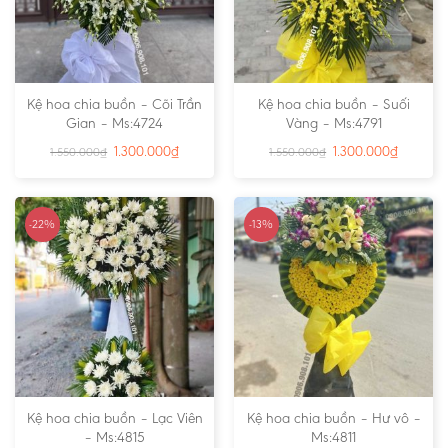
Kệ hoa chia buồn – Cõi Trần
Kệ hoa chia buồn – Suối
Gian – Ms:4724
Vàng – Ms:4791
1.300.000
₫
1.300.000
₫
1.550.000
₫
1.550.000
₫
-22%
-13%
Kệ hoa chia buồn – Lạc Viên
Kệ hoa chia buồn – Hư vô –
– Ms:4815
Ms:4811