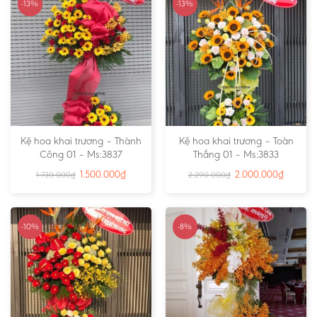
-13%
-13%
Kệ hoa khai trương – Thành
Kệ hoa khai trương – Toàn
Công 01 – Ms:3837
Thắng 01 – Ms:3833
1.500.000
₫
2.000.000
₫
1.730.000
₫
2.290.000
₫
-10%
-8%