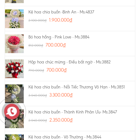
Kệ hoa chia buồn -Bình An - Ms:4837
1.900.000
₫
2.100.000
₫
Bó hoa hồng - Pink Love - Ms:3884
700.000
₫
812.000
₫
Hộp hoa chúc mừng - Điều bất ngờ - Ms:3882
700.000
₫
790.000
₫
Kệ hoa chia buồn - Nỗi Tiếc Thương Vô Hạn - Ms:3851
3.300.000
₫
3.540.000
₫
Kệ hoa chia buồn - Thành Kính Phân Ưu- Ms:3847
2.350.000
₫
2.540.000
₫
Kệ hoa chia buồn - Vô Thường - Ms:3844