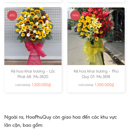
-8%
-14%
Kệ hoa khai trương – Lộc
Kệ hoa khai trương – Phú
Phát 68- Ms:3820
Quý 01- Ms:3818
1.200.000
₫
1.300.000
₫
1.311.000
₫
1.511.000
₫
Ngoài ra, HoaPhuQuy còn giao hoa đến các khu vực
lân cận, bao gồm: