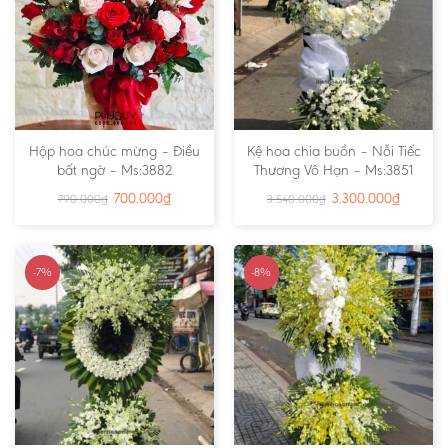
Hộp hoa chúc mừng – Điều
Kệ hoa chia buồn – Nỗi Tiếc
bất ngờ – Ms:3882
Thương Vô Hạn – Ms:3851
700.000
₫
3.300.000
₫
790.000
₫
3.540.000
₫
-7%
-8%