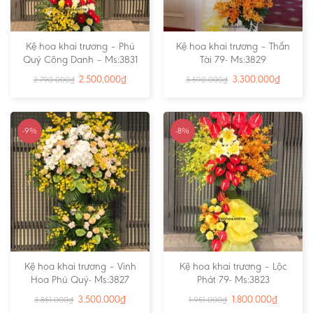
Kệ hoa khai trương – Phú
Kệ hoa khai trương – Thần
Quý Công Danh – Ms:3831
Tài 79- Ms:3829
2.500.000
₫
3.300.000
₫
2.790.000
₫
3.590.000
₫
-9%
-8%
Kệ hoa khai trương – Vinh
Kệ hoa khai trương – Lộc
Hoa Phú Quý- Ms:3827
Phát 79- Ms:3823
3.500.000
₫
1.800.000
₫
3.851.000
₫
1.951.000
₫