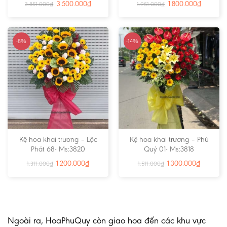
3.500.000
₫
1.800.000
₫
3.851.000
₫
1.951.000
₫
-8%
-14%
Kệ hoa khai trương – Lộc
Kệ hoa khai trương – Phú
Phát 68- Ms:3820
Quý 01- Ms:3818
1.200.000
₫
1.300.000
₫
1.311.000
₫
1.511.000
₫
Ngoài ra, HoaPhuQuy còn giao hoa đến các khu vực