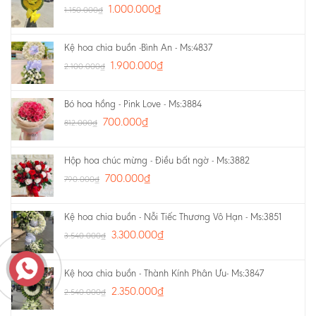
1.000.000
₫
1.150.000
₫
Kệ hoa chia buồn -Bình An - Ms:4837
1.900.000
₫
2.100.000
₫
Bó hoa hồng - Pink Love - Ms:3884
700.000
₫
812.000
₫
Hộp hoa chúc mừng - Điều bất ngờ - Ms:3882
700.000
₫
790.000
₫
Kệ hoa chia buồn - Nỗi Tiếc Thương Vô Hạn - Ms:3851
3.300.000
₫
3.540.000
₫
Kệ hoa chia buồn - Thành Kính Phân Ưu- Ms:3847
2.350.000
₫
2.540.000
₫