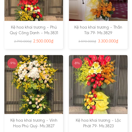
Kệ hoa khai trương – Phú
Kệ hoa khai trương – Thần
Quý Công Danh – Ms:3831
Tài 79- Ms:3829
2.500.000
₫
3.300.000
₫
2.790.000
₫
3.590.000
₫
-9%
-8%
Kệ hoa khai trương – Vinh
Kệ hoa khai trương – Lộc
Hoa Phú Quý- Ms:3827
Phát 79- Ms:3823