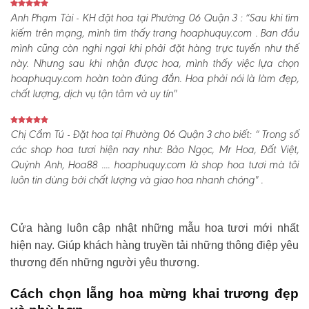
Anh Phạm Tài - KH đặt hoa tại Phường 06 Quận 3 :
“Sau khi tìm
kiếm trên mạng, mình tìm thấy trang hoaphuquy.com . Ban đầu
mình cũng còn nghi ngại khi phải đặt hàng trực tuyến như thế
này. Nhưng sau khi nhận được hoa, mình thấy việc lựa chọn
hoaphuquy.com hoàn toàn đúng đắn. Hoa phải nói là làm đẹp,
chất lượng, dịch vụ tận tâm và uy tín"
Chị Cẩm Tú - Đặt hoa tại Phường 06 Quận 3 cho biết:
“ Trong số
các shop hoa tươi hiện nay như: Bảo Ngọc, Mr Hoa, Đất Việt,
Quỳnh Anh, Hoa88 .... hoaphuquy.com là shop hoa tươi mà tôi
luôn tin dùng bởi chất lượng và giao hoa nhanh chóng" .
Cửa hàng luôn cập nhật những mẫu hoa tươi mới nhất
hiện nay. Giúp khách hàng truyền tải những thông điệp yêu
thương đến những người yêu thương.
Cách chọn lẵng hoa mừng khai trương đẹp