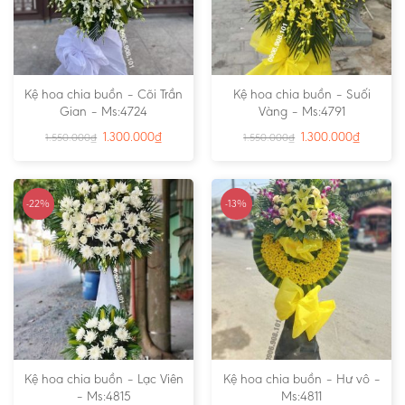
Kệ hoa chia buồn – Cõi Trần
Kệ hoa chia buồn – Suối
Gian – Ms:4724
Vàng – Ms:4791
1.300.000
₫
1.300.000
₫
1.550.000
₫
1.550.000
₫
-22%
-13%
Kệ hoa chia buồn – Lạc Viên
Kệ hoa chia buồn – Hư vô –
– Ms:4815
Ms:4811