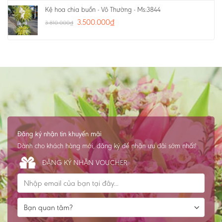
Kệ hoa chia buồn - Vô Thường - Ms:3844
3.500.000
₫
3.810.000
₫
Đăng ký nhận tin khuyến mãi
Dành cho khách hàng mới, đăng ký để nhận ưu đãi sớm nhất!
ĐĂNG KÝ NHẬN VOUCHER