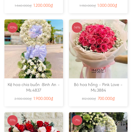
1.200.000
₫
1.000.000
₫
1.540.000
₫
1.150.000
₫
-10%
-14%
Kệ hoa chia buồn -Bình An –
Bó hoa hồng – Pink Love –
Ms:4837
Ms:3884
1.900.000
₫
700.000
₫
2.100.000
₫
812.000
₫
-11%
-7%