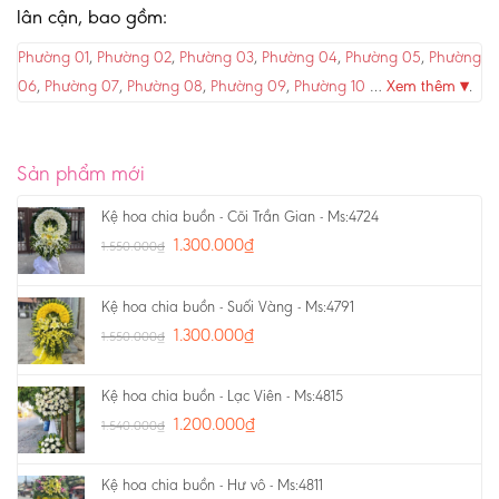
lân cận, bao gồm:
Phường 01
,
Phường 02
,
Phường 03
,
Phường 04
,
Phường 05
,
Phường
06
,
Phường 07
,
Phường 08
,
Phường 09
,
Phường 10
…
Xem thêm ▾
.
Sản phẩm mới
Kệ hoa chia buồn - Cõi Trần Gian - Ms:4724
1.300.000
₫
1.550.000
₫
Kệ hoa chia buồn - Suối Vàng - Ms:4791
1.300.000
₫
1.550.000
₫
Kệ hoa chia buồn - Lạc Viên - Ms:4815
1.200.000
₫
1.540.000
₫
Kệ hoa chia buồn - Hư vô - Ms:4811