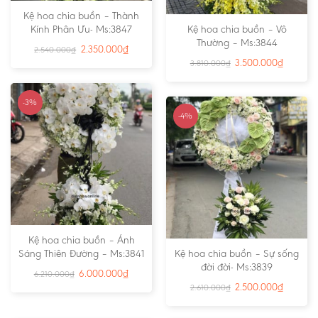
Kệ hoa chia buồn – Thành
Kính Phân Ưu- Ms:3847
Kệ hoa chia buồn – Vô
Thường – Ms:3844
2.350.000
₫
2.540.000
₫
3.500.000
₫
3.810.000
₫
-3%
-4%
Kệ hoa chia buồn – Ánh
Sáng Thiên Đường – Ms:3841
Kệ hoa chia buồn – Sự sống
đời đời- Ms:3839
6.000.000
₫
6.210.000
₫
2.500.000
₫
2.610.000
₫