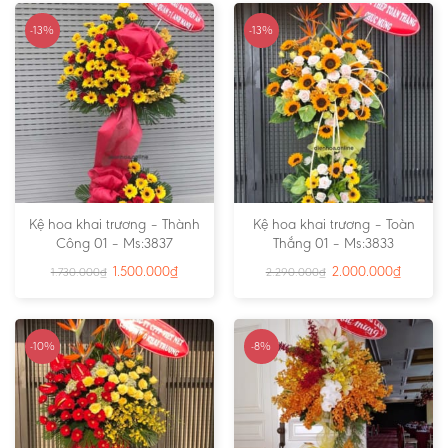
-13%
-13%
Kệ hoa khai trương – Thành
Kệ hoa khai trương – Toàn
Công 01 – Ms:3837
Thắng 01 – Ms:3833
1.500.000
₫
2.000.000
₫
1.730.000
₫
2.290.000
₫
-10%
-8%