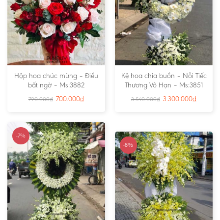
Hộp hoa chúc mừng – Điều
Kệ hoa chia buồn – Nỗi Tiếc
bất ngờ – Ms:3882
Thương Vô Hạn – Ms:3851
700.000
₫
3.300.000
₫
790.000
₫
3.540.000
₫
-7%
-8%