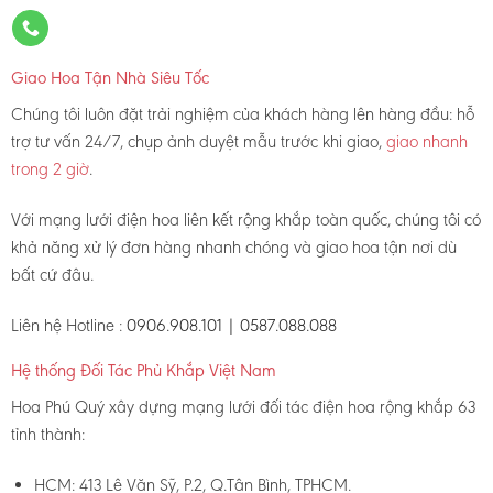
Giao Hoa Tận Nhà Siêu Tốc
Chúng tôi luôn đặt trải nghiệm của khách hàng lên hàng đầu: hỗ
trợ tư vấn 24/7, chụp ảnh duyệt mẫu trước khi giao,
giao nhanh
trong 2 giờ
.
Với mạng lưới điện hoa liên kết rộng khắp toàn quốc, chúng tôi có
khả năng xử lý đơn hàng nhanh chóng và giao hoa tận nơi dù
bất cứ đâu.
Liên hệ Hotline :
0906.908.101 | 0587.088.088
Hệ thống Đối Tác Phủ Khắp Việt Nam
Hoa Phú Quý xây dựng mạng lưới đối tác điện hoa rộng khắp 63
tỉnh thành:
HCM: 413 Lê Văn Sỹ, P.2, Q.Tân Bình, TPHCM.