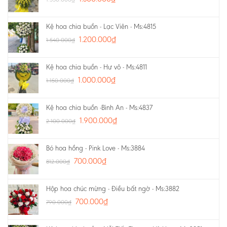
Kệ hoa chia buồn - Lạc Viên - Ms:4815
1.200.000
₫
1.540.000
₫
Kệ hoa chia buồn - Hư vô - Ms:4811
1.000.000
₫
1.150.000
₫
Kệ hoa chia buồn -Bình An - Ms:4837
1.900.000
₫
2.100.000
₫
Bó hoa hồng - Pink Love - Ms:3884
700.000
₫
812.000
₫
Hộp hoa chúc mừng - Điều bất ngờ - Ms:3882
700.000
₫
790.000
₫