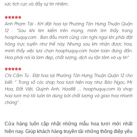
sức tích cực và đầy sự tín nhiệm:
Anh Phạm Tài - KH đặt hoa tại Phường Tân Hưng Thuận Quận
12 :
“Sau khi tìm kiếm trên mạng, mình tìm thấy trang
hoaphuquy.com . Ban đầu mình cũng còn nghi ngại khi phải đặt
hàng trực tuyến như thế này. Nhưng sau khi nhận được hoa,
mình thấy việc lựa chọn hoaphuquy.com hoàn toàn đúng đắn.
Hoa phải nói là làm đẹp, chất lượng, dịch vụ tận tâm và uy tín"
Chị Cẩm Tú - Đặt hoa tại Phường Tân Hưng Thuận Quận 12 cho
biết:
“ Trong số các shop hoa tươi hiện nay như: Bảo Ngọc, Mr
Hoa, Đất Việt, Quỳnh Anh, Hoa88 .... hoaphuquy.com là shop
hoa tươi mà tôi luôn tin dùng bởi chất lượng và giao hoa nhanh
chóng" .
Cửa hàng luôn cập nhật những mẫu hoa tươi mới nhất
hiện nay. Giúp khách hàng truyền tải những thông điệp yêu