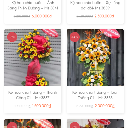
Kệ hoa chia buồn – Ánh
Kệ hoa chia buồn – Sự sống
Sáng Thiên Đường – Ms:3841
đời đời- Ms:3839
6.000.000
₫
2.500.000
₫
6.210.000
₫
2.610.000
₫
-13%
-13%
Kệ hoa khai trương – Thành
Kệ hoa khai trương – Toàn
Công 01 – Ms:3837
Thắng 01 – Ms:3833
1.500.000
₫
2.000.000
₫
1.730.000
₫
2.290.000
₫
-10%
-8%