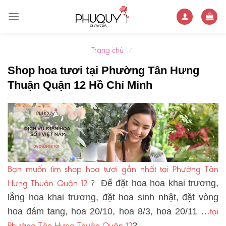
Skip
to
content
Trang chủ
/
Shop hoa tươi tại Phường Tân Hưng
Thuận Quận 12 Hồ Chí Minh
Bạn muốn tìm shop hoa tươi gần nhất tại Phường Tân
Hưng Thuận Quận 12
?
Để đặt hoa hoa khai trương,
lẵng hoa khai trương, đặt hoa sinh nhật, đặt vòng
tại
hoa đám tang, hoa 20/10, hoa 8/3, hoa 20/11 …
Phường Tân Hưng Thuận Quận 12
?