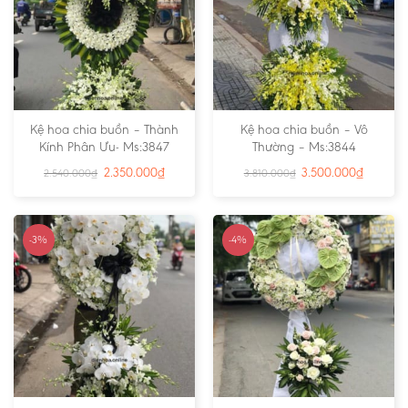
Kệ hoa chia buồn – Thành
Kệ hoa chia buồn – Vô
Kính Phân Ưu- Ms:3847
Thường – Ms:3844
2.350.000
₫
3.500.000
₫
2.540.000
₫
3.810.000
₫
-3%
-4%