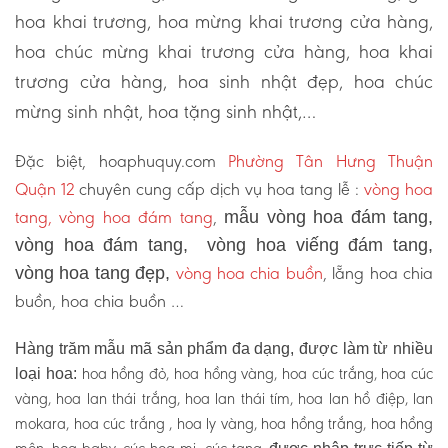
hoa khai trương, hoa mừng khai trương cửa hàng,
hoa chúc mừng khai trương cửa hàng, hoa khai
trương cửa hàng, hoa sinh nhật đẹp, hoa chúc
mừng sinh nhật, hoa tặng sinh nhật,…
Đặc biệt, hoaphuquy.com
Phường Tân Hưng Thuận
Quận 12
chuyên cung cấp dịch vụ hoa tang lễ :
vòng hoa
tang, vòng hoa đám tang
,
mẫu vòng hoa đám tang,
vòng hoa đám tang, vòng hoa viếng đám tang,
vòng hoa chia buồn
, lẵng hoa chia
vòng hoa tang đẹp,
buồn, hoa chia buồn …
Hàng trăm mẫu mã sản phẩm đa dạng, được làm từ nhiều
hoa hồng đỏ, hoa hồng vàng, hoa cúc trắng, hoa cúc
loại hoa:
vàng, hoa lan thái trắng, hoa lan thái tím, hoa lan hồ điệp, lan
mokara, hoa cúc trắng , hoa ly vàng, hoa hồng trắng, hoa hồng