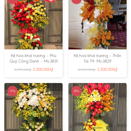
Kệ hoa khai trương – Phú
Kệ hoa khai trương – Thần
Quý Công Danh – Ms:3831
Tài 79- Ms:3829
2.500.000
₫
3.300.000
₫
2.790.000
₫
3.590.000
₫
-9%
-8%