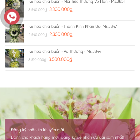
Kệ hoa chia buồn - Nỗi Tiếc Thương Vô Hạn - Ms:3851
3.300.000
₫
3.540.000
₫
Kệ hoa chia buồn - Thành Kính Phân Ưu- Ms:3847
2.350.000
₫
2.540.000
₫
Kệ hoa chia buồn - Vô Thường - Ms:3844
3.500.000
₫
3.810.000
₫
Đăng ký nhận tin khuyến mãi
Dành cho khách hàng mới, đăng ký để nhận ưu đãi sớm nhất!