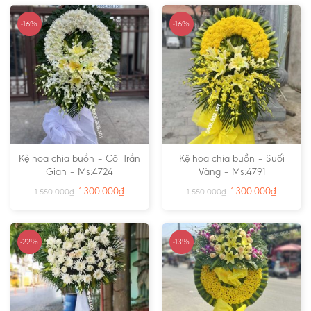
-16%
-16%
Kệ hoa chia buồn – Cõi Trần
Kệ hoa chia buồn – Suối
Gian – Ms:4724
Vàng – Ms:4791
1.300.000
₫
1.300.000
₫
1.550.000
₫
1.550.000
₫
-22%
-13%