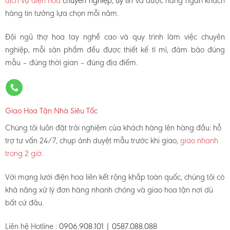
dịch vụ điện hoa
chuyên nghiệp, uy tín
và được hàng ngàn khách
hàng tin tưởng lựa chọn mỗi năm.
Đội ngũ thợ hoa tay nghề cao và quy trình làm việc chuyên
nghiệp, mỗi sản phẩm đều được thiết kế tỉ mỉ, đảm bảo đúng
mẫu – đúng thời gian – đúng địa điểm.
Giao Hoa Tận Nhà Siêu Tốc
Chúng tôi luôn đặt trải nghiệm của khách hàng lên hàng đầu: hỗ
trợ tư vấn 24/7, chụp ảnh duyệt mẫu trước khi giao,
giao nhanh
trong 2 giờ
.
Với mạng lưới điện hoa liên kết rộng khắp toàn quốc, chúng tôi có
khả năng xử lý đơn hàng nhanh chóng và giao hoa tận nơi dù
bất cứ đâu.
Liên hệ Hotline :
0906.908.101 | 0587.088.088