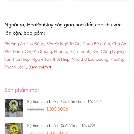
Ngoài ra, HoaPhuQuy còn giao hoa đến các khu vực
lân cận, bao gồm:
Phường An Phú Đông
,
Bến Xe Ngã Tư Ga
,
Chùa Bửu Lâm
,
Chợ An
Phú Đông
,
Chợ An Sương
,
Phường Hiệp Thành
,
Khu Công Nghiệp
Tân Thới Hiệp
,
Ngã 4 Tân Thới Hiệp
,
Nhà thờ Lạc Quang
,
Phường
Thạnh Lộc
…
Xem thêm ▾
.
Sản phẩm mới
Kệ hoa chia buồn - Cõi Trần Gian - Ms:4724
1.300.000
₫
1.550.000
₫
Kệ hoa chia buồn - Suối Vàng - Ms:4791
1.300.000
₫
1.550.000
₫