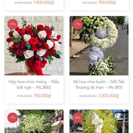
1.900.000
₫
700.000
₫
2.100.000
₫
812.000
₫
-11%
-7%
Hộp hoa chúc mừng – Điều
Kệ hoa chia buồn – Nỗi Tiếc
bất ngờ – Ms:3882
Thương Vô Hạn – Ms:3851
700.000
₫
3.300.000
₫
790.000
₫
3.540.000
₫
-7%
-8%