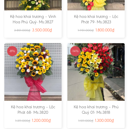
Kệ hoa khai trương – Vinh
Kệ hoa khai trương – Lộc
Hoa Phú Quý- Ms:3827
Phát 79- Ms:3823
3.500.000
₫
1.800.000
₫
3.851.000
₫
1.951.000
₫
-8%
-14%
Kệ hoa khai trương – Lộc
Kệ hoa khai trương – Phú
Phát 68- Ms:3820
Quý 01- Ms:3818
1.200.000
₫
1.300.000
₫
1.311.000
₫
1.511.000
₫