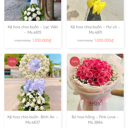
Kệ hoa chia buồn – Lạc Viên
Kệ hoa chia buồn – Hư vô –
– Ms:4815
Ms:4811
1.200.000
₫
1.000.000
₫
1.540.000
₫
1.150.000
₫
-10%
-14%
Kệ hoa chia buồn -Bình An –
Bó hoa hồng – Pink Love –
Ms:4837
Ms:3884