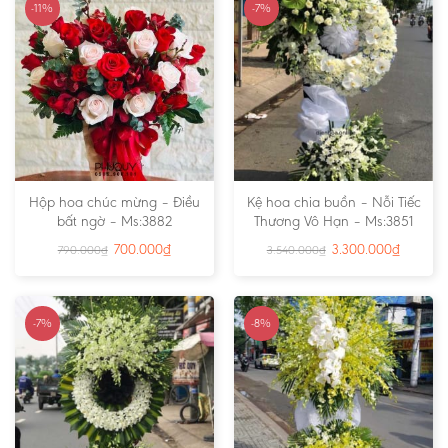
-11%
-7%
Hộp hoa chúc mừng – Điều
Kệ hoa chia buồn – Nỗi Tiếc
bất ngờ – Ms:3882
Thương Vô Hạn – Ms:3851
700.000
₫
3.300.000
₫
790.000
₫
3.540.000
₫
-7%
-8%