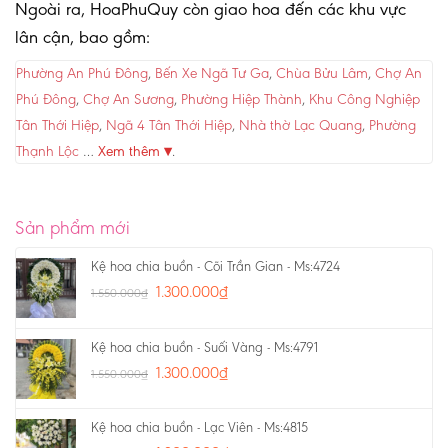
Ngoài ra, HoaPhuQuy còn giao hoa đến các khu vực
lân cận, bao gồm:
Phường An Phú Đông
,
Bến Xe Ngã Tư Ga
,
Chùa Bửu Lâm
,
Chợ An
Phú Đông
,
Chợ An Sương
,
Phường Hiệp Thành
,
Khu Công Nghiệp
Tân Thới Hiệp
,
Ngã 4 Tân Thới Hiệp
,
Nhà thờ Lạc Quang
,
Phường
Thạnh Lộc
…
Xem thêm ▾
.
Sản phẩm mới
Kệ hoa chia buồn - Cõi Trần Gian - Ms:4724
1.300.000
₫
1.550.000
₫
Kệ hoa chia buồn - Suối Vàng - Ms:4791
1.300.000
₫
1.550.000
₫
Kệ hoa chia buồn - Lạc Viên - Ms:4815