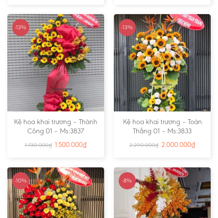
-13%
-13%
Kệ hoa khai trương – Thành
Kệ hoa khai trương – Toàn
Công 01 – Ms:3837
Thắng 01 – Ms:3833
1.500.000
₫
2.000.000
₫
1.730.000
₫
2.290.000
₫
-10%
-8%