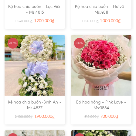
Kệ hoa chia buồn – Lạc Viên
Kệ hoa chia buồn – Hư vô –
– Ms:4815
Ms:4811
1.200.000
₫
1.000.000
₫
1.540.000
₫
1.150.000
₫
-10%
-14%
Kệ hoa chia buồn -Bình An –
Bó hoa hồng – Pink Love –
Ms:4837
Ms:3884
1.900.000
₫
700.000
₫
2.100.000
₫
812.000
₫