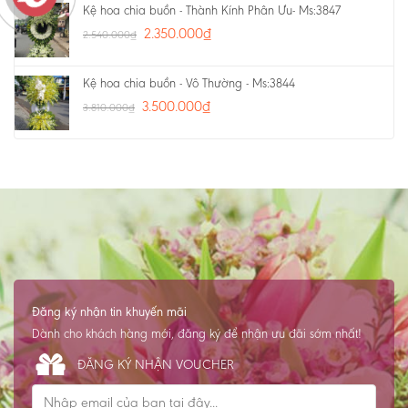
Kệ hoa chia buồn - Thành Kính Phân Ưu- Ms:3847
2.350.000
₫
2.540.000
₫
Kệ hoa chia buồn - Vô Thường - Ms:3844
3.500.000
₫
3.810.000
₫
Đăng ký nhận tin khuyến mãi
Dành cho khách hàng mới, đăng ký để nhận ưu đãi sớm nhất!
ĐĂNG KÝ NHẬN VOUCHER