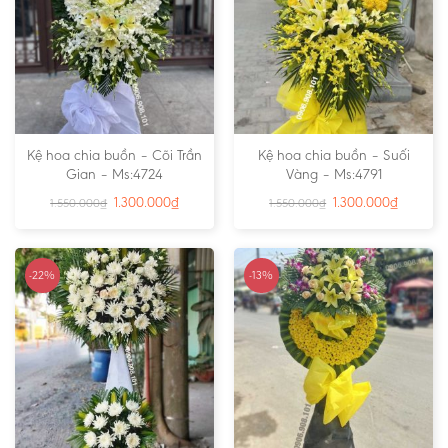
Kệ hoa chia buồn – Cõi Trần
Kệ hoa chia buồn – Suối
Gian – Ms:4724
Vàng – Ms:4791
1.300.000
₫
1.300.000
₫
1.550.000
₫
1.550.000
₫
-22%
-13%