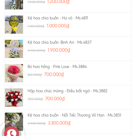
1.200.000
₫
1.540.000
₫
Kệ hoa chia buồn - Hư vô - Ms:4811
1.000.000
₫
1.150.000
₫
Kệ hoa chia buồn -Bình An - Ms:4837
1.900.000
₫
2.100.000
₫
Bó hoa hồng - Pink Love - Ms:3884
700.000
₫
812.000
₫
Hộp hoa chúc mừng - Điều bất ngờ - Ms:3882
700.000
₫
790.000
₫
Kệ hoa chia buồn - Nỗi Tiếc Thương Vô Hạn - Ms:3851
3.300.000
₫
3.540.000
₫