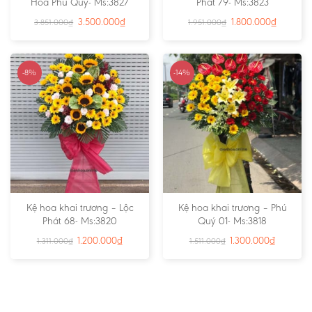
Hoa Phú Quý- Ms:3827
Phát 79- Ms:3823
3.500.000
₫
1.800.000
₫
3.851.000
₫
1.951.000
₫
-8%
-14%
Kệ hoa khai trương – Lộc
Kệ hoa khai trương – Phú
Phát 68- Ms:3820
Quý 01- Ms:3818
1.200.000
₫
1.300.000
₫
1.311.000
₫
1.511.000
₫