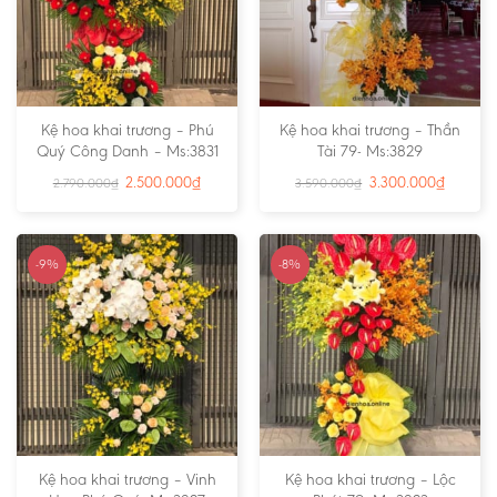
Kệ hoa khai trương – Phú
Kệ hoa khai trương – Thần
Quý Công Danh – Ms:3831
Tài 79- Ms:3829
2.500.000
₫
3.300.000
₫
2.790.000
₫
3.590.000
₫
-9%
-8%
Kệ hoa khai trương – Vinh
Kệ hoa khai trương – Lộc