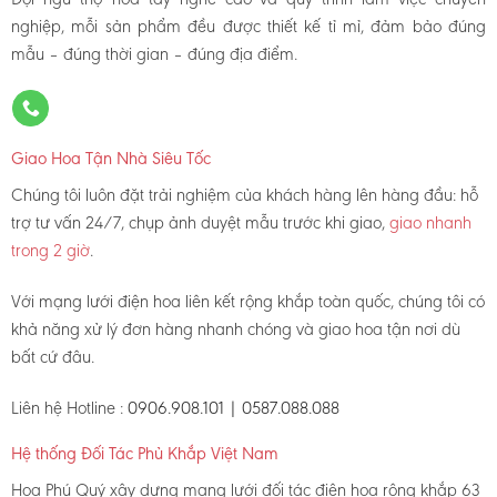
nghiệp, mỗi sản phẩm đều được thiết kế tỉ mỉ, đảm bảo đúng
mẫu – đúng thời gian – đúng địa điểm.
Giao Hoa Tận Nhà Siêu Tốc
Chúng tôi luôn đặt trải nghiệm của khách hàng lên hàng đầu: hỗ
trợ tư vấn 24/7, chụp ảnh duyệt mẫu trước khi giao,
giao nhanh
trong 2 giờ
.
Với mạng lưới điện hoa liên kết rộng khắp toàn quốc, chúng tôi có
khả năng xử lý đơn hàng nhanh chóng và giao hoa tận nơi dù
bất cứ đâu.
Liên hệ Hotline :
0906.908.101 | 0587.088.088
Hệ thống Đối Tác Phủ Khắp Việt Nam
Hoa Phú Quý xây dựng mạng lưới đối tác điện hoa rộng khắp 63