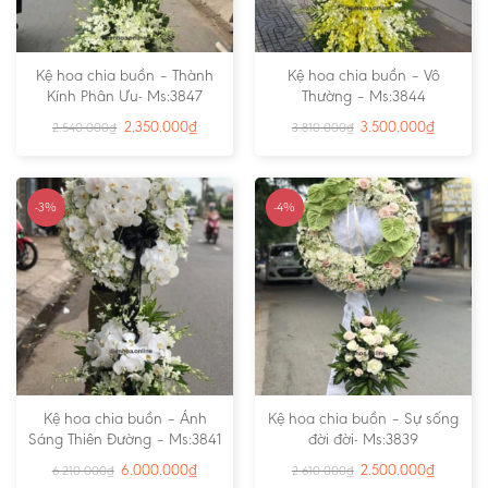
Kệ hoa chia buồn – Thành
Kệ hoa chia buồn – Vô
Kính Phân Ưu- Ms:3847
Thường – Ms:3844
2.350.000
₫
3.500.000
₫
2.540.000
₫
3.810.000
₫
-3%
-4%
Kệ hoa chia buồn – Ánh
Kệ hoa chia buồn – Sự sống
Sáng Thiên Đường – Ms:3841
đời đời- Ms:3839
6.000.000
₫
2.500.000
₫
6.210.000
₫
2.610.000
₫