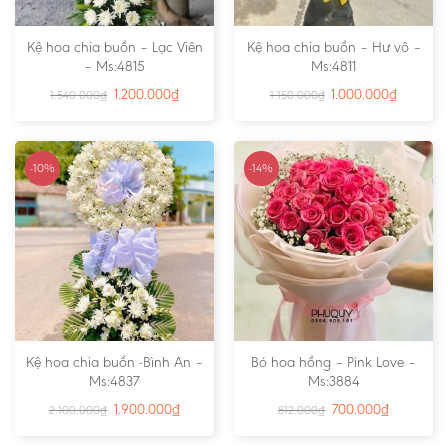
Kệ hoa chia buồn – Lạc Viên
Kệ hoa chia buồn – Hư vô –
– Ms:4815
Ms:4811
1.200.000
₫
1.000.000
₫
1.540.000
₫
1.150.000
₫
-10%
-14%
Kệ hoa chia buồn -Bình An –
Bó hoa hồng – Pink Love –
Ms:4837
Ms:3884
1.900.000
₫
700.000
₫
2.100.000
₫
812.000
₫