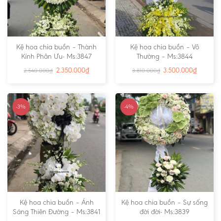
Kệ hoa chia buồn – Thành
Kệ hoa chia buồn – Vô
Kính Phân Ưu- Ms:3847
Thường – Ms:3844
2.350.000
₫
3.500.000
₫
2.540.000
₫
3.810.000
₫
-3%
-4%
Kệ hoa chia buồn – Ánh
Kệ hoa chia buồn – Sự sống
Sáng Thiên Đường – Ms:3841
đời đời- Ms:3839