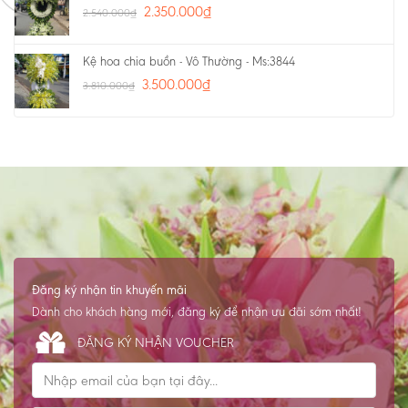
2.350.000
₫
2.540.000
₫
Kệ hoa chia buồn - Vô Thường - Ms:3844
3.500.000
₫
3.810.000
₫
Đăng ký nhận tin khuyến mãi
Dành cho khách hàng mới, đăng ký để nhận ưu đãi sớm nhất!
ĐĂNG KÝ NHẬN VOUCHER