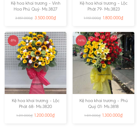
Kệ hoa khai trương – Vinh
Kệ hoa khai trương – Lộc
Hoa Phú Quý- Ms:3827
Phát 79- Ms:3823
3.500.000
₫
1.800.000
₫
3.851.000
₫
1.951.000
₫
-8%
-14%
Kệ hoa khai trương – Lộc
Kệ hoa khai trương – Phú
Phát 68- Ms:3820
Quý 01- Ms:3818
1.200.000
₫
1.300.000
₫
1.311.000
₫
1.511.000
₫