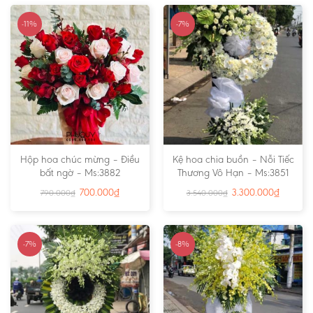
-11%
-7%
Hộp hoa chúc mừng – Điều
Kệ hoa chia buồn – Nỗi Tiếc
bất ngờ – Ms:3882
Thương Vô Hạn – Ms:3851
700.000
₫
3.300.000
₫
790.000
₫
3.540.000
₫
-7%
-8%