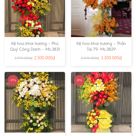
Kệ hoa khai trương – Phú
Kệ hoa khai trương – Thần
Quý Công Danh – Ms:3831
Tài 79- Ms:3829
2.500.000
₫
3.300.000
₫
2.790.000
₫
3.590.000
₫
-9%
-8%