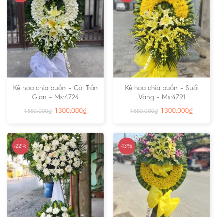
Kệ hoa chia buồn – Cõi Trần
Kệ hoa chia buồn – Suối
Gian – Ms:4724
Vàng – Ms:4791
1.300.000
₫
1.300.000
₫
1.550.000
₫
1.550.000
₫
-22%
-13%