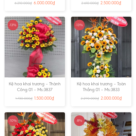
6.000.000
₫
2.500.000
₫
6.210.000
₫
2.610.000
₫
-13%
-13%
Kệ hoa khai trương – Thành
Kệ hoa khai trương – Toàn
Công 01 – Ms:3837
Thắng 01 – Ms:3833
1.500.000
₫
2.000.000
₫
1.730.000
₫
2.290.000
₫
-10%
-8%