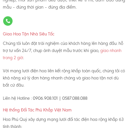
mẫu – đúng thời gian – đúng địa điểm.
Giao Hoa Tận Nhà Siêu Tốc
Chúng tôi luôn đặt trải nghiệm của khách hàng lên hàng đầu: hỗ
trợ tư vấn 24/7, chụp ảnh duyệt mẫu trước khi giao,
giao nhanh
trong 2 giờ
.
Với mạng lưới điện hoa liên kết rộng khắp toàn quốc, chúng tôi có
khả năng xử lý đơn hàng nhanh chóng và giao hoa tận nơi dù
bất cứ đâu.
Liên hệ Hotline :
0906.908.101 | 0587.088.088
Hệ thống Đối Tác Phủ Khắp Việt Nam
Hoa Phú Quý xây dựng mạng lưới đối tác điện hoa rộng khắp 63
tỉnh thành: