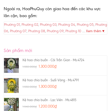
Ngoài ra, HoaPhuQuy còn giao hoa đến các khu vực
lân cận, bao gồm:
Phường 01
,
Phường 02
,
Phường 03
,
Phường 04
,
Phường 05
,
Phường
06
,
Phường 07
,
Phường 08
,
Phường 09
,
Phường 10
…
Xem thêm ▾
.
Sản phẩm mới
Kệ hoa chia buồn - Cõi Trần Gian - Ms:4724
1.300.000
₫
1.550.000
₫
Kệ hoa chia buồn - Suối Vàng - Ms:4791
1.300.000
₫
1.550.000
₫
Kệ hoa chia buồn - Lạc Viên - Ms:4815
1.200.000
₫
1.540.000
₫