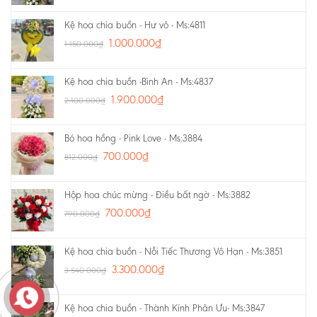
Kệ hoa chia buồn - Hư vô - Ms:4811
1.000.000
₫
1.150.000
₫
Kệ hoa chia buồn -Bình An - Ms:4837
1.900.000
₫
2.100.000
₫
Bó hoa hồng - Pink Love - Ms:3884
700.000
₫
812.000
₫
Hộp hoa chúc mừng - Điều bất ngờ - Ms:3882
700.000
₫
790.000
₫
Kệ hoa chia buồn - Nỗi Tiếc Thương Vô Hạn - Ms:3851
3.300.000
₫
3.540.000
₫
Kệ hoa chia buồn - Thành Kính Phân Ưu- Ms:3847