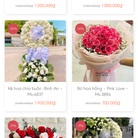
1.200.000
₫
1.000.000
₫
1.540.000
₫
1.150.000
₫
-10%
-14%
Kệ hoa chia buồn -Bình An –
Bó hoa hồng – Pink Love –
Ms:4837
Ms:3884
1.900.000
₫
700.000
₫
2.100.000
₫
812.000
₫
-11%
-7%