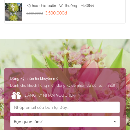
Kệ hoa chia buồn - Vô Thường - Ms:3844
3.500.000
₫
3.810.000
₫
Đăng ký nhận tin khuyến mãi
Dành cho khách hàng mới, đăng ký để nhận ưu đãi sớm nhất!
ĐĂNG KÝ NHẬN VOUCHER