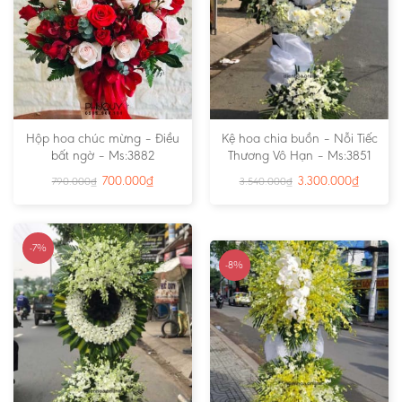
Hộp hoa chúc mừng – Điều
Kệ hoa chia buồn – Nỗi Tiếc
bất ngờ – Ms:3882
Thương Vô Hạn – Ms:3851
700.000
₫
3.300.000
₫
790.000
₫
3.540.000
₫
-7%
-8%