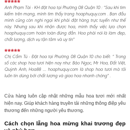
Anh Phạm Tài - KH đặt hoa tại Phường 08 Quận 10 :
“Sau khi tìm
kiếm trên mạng, mình tìm thấy trang hoaphuquy.com . Ban đầu
mình cũng còn nghi ngại khi phải đặt hàng trực tuyến như thế
này. Nhưng sau khi nhận được hoa, mình thấy việc lựa chọn
hoaphuquy.com hoàn toàn đúng đắn. Hoa phải nói là làm đẹp,
chất lượng, dịch vụ tận tâm và uy tín"
Chị Cẩm Tú - Đặt hoa tại Phường 08 Quận 10 cho biết:
“ Trong
số các shop hoa tươi hiện nay như: Bảo Ngọc, Mr Hoa, Đất Việt,
Quỳnh Anh, Hoa88 .... hoaphuquy.com là shop hoa tươi mà tôi
luôn tin dùng bởi chất lượng và giao hoa nhanh chóng" .
Cửa hàng luôn cập nhật những mẫu hoa tươi mới nhất
hiện nay. Giúp khách hàng truyền tải những thông điệp yêu
thương đến những người yêu thương.
Cách chọn lẵng hoa mừng khai trương đẹp