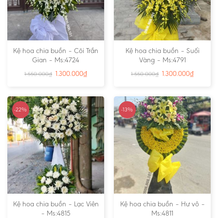
Kệ hoa chia buồn – Cõi Trần
Kệ hoa chia buồn – Suối
Gian – Ms:4724
Vàng – Ms:4791
1.300.000
₫
1.300.000
₫
1.550.000
₫
1.550.000
₫
-22%
-13%
Kệ hoa chia buồn – Lạc Viên
Kệ hoa chia buồn – Hư vô –
– Ms:4815
Ms:4811