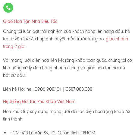
Giao Hoa Tận Nhà Siêu Tốc
Chúng tôi luôn đặt trải nghiệm của khách hàng lên hàng đầu: hỗ
trợ tư vấn 24/7, chụp ảnh duyệt mẫu trước khi giao,
giao nhanh
trong 2 giờ
.
Với mạng lưới điện hoa liên kết rộng khắp toàn quốc, chúng tôi có
khả năng xử lý đơn hàng nhanh chóng và giao hoa tận nơi dù
bất cứ đâu.
Liên hệ Hotline :
0906.908.101 | 0587.088.088
Hệ thống Đối Tác Phủ Khắp Việt Nam
Hoa Phú Quý xây dựng mạng lưới đối tác điện hoa rộng khắp 63
tỉnh thành:
HCM: 413 Lê Văn Sỹ, P.2, Q.Tân Bình, TPHCM.