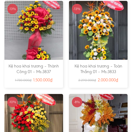
-13%
-13%
Kệ hoa khai trương – Thành
Kệ hoa khai trương – Toàn
Công 01 – Ms:3837
Thắng 01 – Ms:3833
1.500.000
₫
2.000.000
₫
1.730.000
₫
2.290.000
₫
-10%
-8%