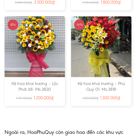
3.500.000
₫
1.800.000
₫
3.851.000
₫
1.951.000
₫
-8%
-14%
Kệ hoa khai trương – Lộc
Kệ hoa khai trương – Phú
Phát 68- Ms:3820
Quý 01- Ms:3818
1.200.000
₫
1.300.000
₫
1.311.000
₫
1.511.000
₫
Ngoài ra, HoaPhuQuy còn giao hoa đến các khu vực