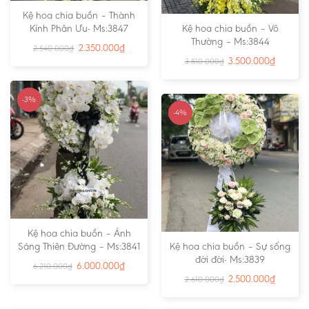
Kệ hoa chia buồn – Thành
Kính Phân Ưu- Ms:3847
Kệ hoa chia buồn – Vô
Thường – Ms:3844
2.350.000
₫
2.540.000
₫
3.500.000
₫
3.810.000
₫
-3%
-4%
Kệ hoa chia buồn – Ánh
Sáng Thiên Đường – Ms:3841
Kệ hoa chia buồn – Sự sống
đời đời- Ms:3839
6.000.000
₫
6.210.000
₫
2.500.000
₫
2.610.000
₫