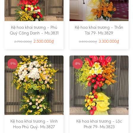
Kệ hoa khai trương – Phú
Kệ hoa khai trương – Thần
Quý Công Danh – Ms:3831
Tài 79- Ms:3829
2.500.000
₫
3.300.000
₫
2.790.000
₫
3.590.000
₫
-9%
-8%
Kệ hoa khai trương – Vinh
Kệ hoa khai trương – Lộc
Hoa Phú Quý- Ms:3827
Phát 79- Ms:3823