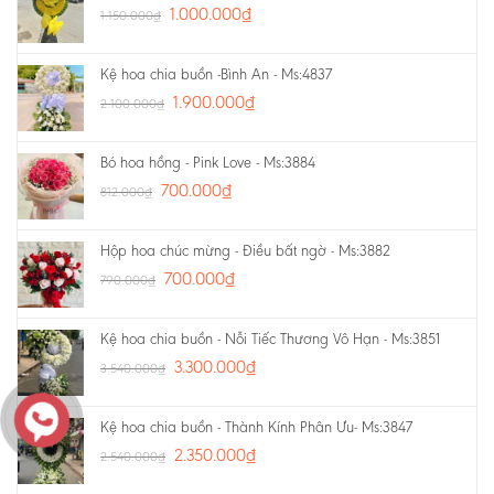
1.000.000
₫
1.150.000
₫
Kệ hoa chia buồn -Bình An - Ms:4837
1.900.000
₫
2.100.000
₫
Bó hoa hồng - Pink Love - Ms:3884
700.000
₫
812.000
₫
Hộp hoa chúc mừng - Điều bất ngờ - Ms:3882
700.000
₫
790.000
₫
Kệ hoa chia buồn - Nỗi Tiếc Thương Vô Hạn - Ms:3851
3.300.000
₫
3.540.000
₫
Kệ hoa chia buồn - Thành Kính Phân Ưu- Ms:3847
2.350.000
₫
2.540.000
₫