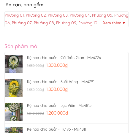
lân cận, bao gồm:
Phường 01
,
Phường 02
,
Phường 03
,
Phường 04
,
Phường 05
,
Phường
06
,
Phường 07
,
Phường 08
,
Phường 09
,
Phường 10
…
Xem thêm ▾
.
Sản phẩm mới
Kệ hoa chia buồn - Cõi Trần Gian - Ms:4724
1.300.000
₫
1.550.000
₫
Kệ hoa chia buồn - Suối Vàng - Ms:4791
1.300.000
₫
1.550.000
₫
Kệ hoa chia buồn - Lạc Viên - Ms:4815
1.200.000
₫
1.540.000
₫
Kệ hoa chia buồn - Hư vô - Ms:4811