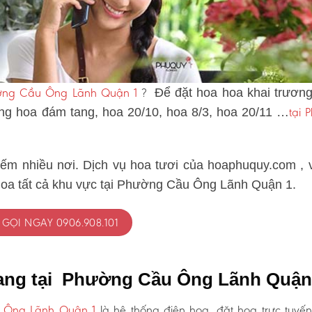
ường Cầu Ông Lãnh Quận 1
?
Để đặt hoa hoa khai trương
tại 
vòng hoa đám tang, hoa 20/10, hoa 8/3, hoa 20/11 …
iếm nhiều nơi. Dịch vụ hoa tươi của hoaphuquy.com , 
 hoa tất cả khu vực tại Phường Cầu Ông Lãnh Quận 1.
GỌI NGAY 0906.908.101
tang tại Phường Cầu Ông Lãnh Quận
 Ông Lãnh Quận 1
là hệ thống điện hoa, đặt hoa trực tuyến