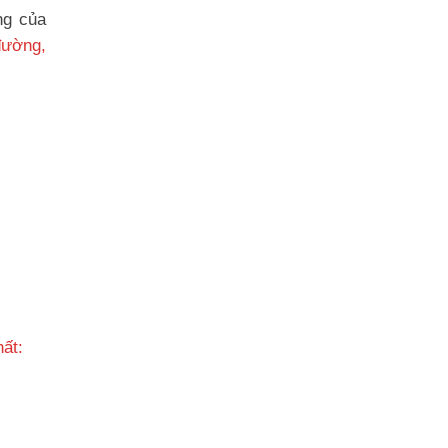
ng của
đường,
hất: