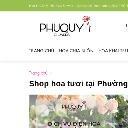
Skip
Hoa Phú Quý - Phu Quy FLowers | Dịch vụ điện hoa toàn quốc số 1 Việ
to
content
TRANG CHỦ
HOA CHIA BUỒN
HOA KHAI TR
Trang chủ
/
Shop hoa tươi tại Phườn