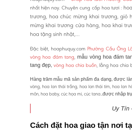
hoa
nhất hiện nay. Chuyên cung cấp hoa tươi :
trương, hoa chúc mừng khai trương, giỏ 
mừng khai trương cửa hàng, hoa khai trư
hoa tặng sinh nhật,…
Đặc biệt, hoaphuquy.com
Phường Cầu Ông Lã
vòng hoa đám tang
,
mẫu vòng hoa đám tan
vòng hoa chia buồn
, lẵng hoa chia
tang đẹp,
Hàng trăm mẫu mã sản phẩm đa dạng, được làm
vàng, hoa lan thái trắng, hoa lan thái tím, hoa lan
môn, hoa baby, cúc họa mi, cúc tana.
.được nhập trự
Uy Tín
Cách đặt hoa giao tận nơi