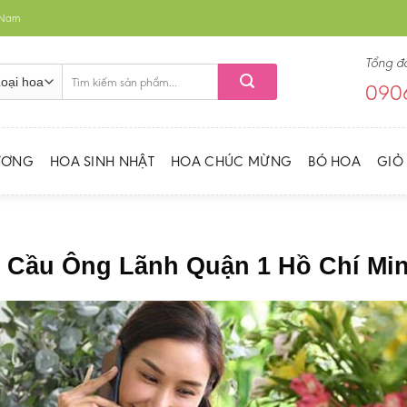
t Nam
Tổng đ
Tìm
0906
kiếm:
ƯƠNG
HOA SINH NHẬT
HOA CHÚC MỪNG
BÓ HOA
GIỎ
g Cầu Ông Lãnh Quận 1 Hồ Chí Mi