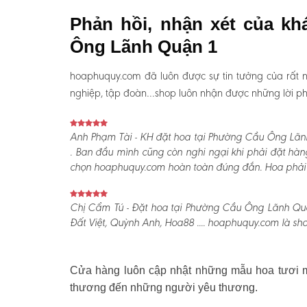
Phản hồi, nhận xét của k
Ông Lãnh Quận 1
hoaphuquy.com đã luôn được sự tin tưởng của rất n
nghiệp, tập đoàn…shop luôn nhận được những lời phản
Anh Phạm Tài - KH đặt hoa tại Phường Cầu Ông Lãnh
. Ban đầu mình cũng còn nghi ngại khi phải đặt hàn
chọn hoaphuquy.com hoàn toàn đúng đắn. Hoa phải nói
Chị Cẩm Tú - Đặt hoa tại Phường Cầu Ông Lãnh Quận
Đất Việt, Quỳnh Anh, Hoa88 .... hoaphuquy.com là sho
Cửa hàng luôn cập nhật những mẫu hoa tươi mớ
thương đến những người yêu thương.