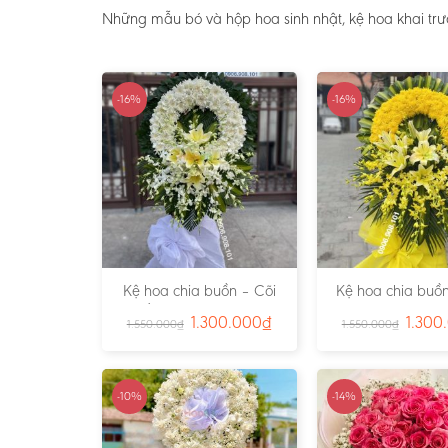
Những mẫu bó và hộp hoa sinh nhật, kệ hoa khai tr
-16%
-16%
Kệ hoa chia buồn – Cõi
Kệ hoa chia buồn
Trần Gian – Ms:4724
Vàng – Ms:4
1.300.000
₫
1.300
1.550.000
₫
1.550.000
₫
-10%
-14%