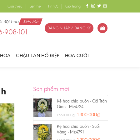
Giới thiệu
Liên hệ
Tin tức
Giỏ hàng
ài đặt hoa
Siêu tốc
ĐĂNG NHẬP / ĐĂNG KÝ
-908-101
 HOA
CHẬU LAN HỒ ĐIỆP
HOA CƯỚI
Sản phẩm mới
nh
Kệ hoa chia buồn - Cõi Trần
Gian - Ms:4724
1.300.000
₫
1.550.000
₫
Kệ hoa chia buồn - Suối
Vàng - Ms:4791
1.300.000
₫