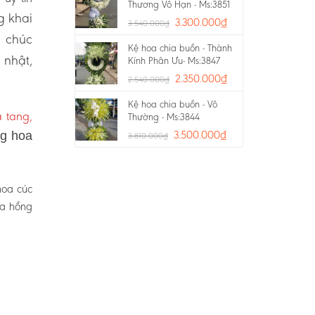
Thương Vô Hạn - Ms:3851
g khai
3.300.000
₫
3.540.000
₫
a chúc
Kệ hoa chia buồn - Thành
 nhật,
Kính Phân Ưu- Ms:3847
2.350.000
₫
2.540.000
₫
Kệ hoa chia buồn - Vô
 tang,
Thường - Ms:3844
3.500.000
₫
ng hoa
3.810.000
₫
hoa cúc
oa hồng