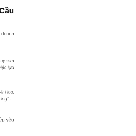
 Cầu
, doanh
quy.com
iệc lựa
Mr Hoa,
óng" .
ệp yêu