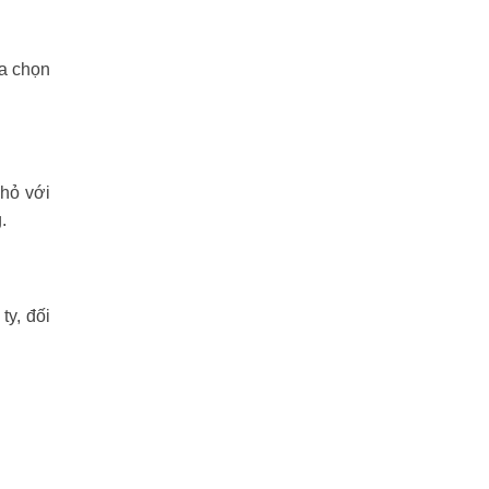
ựa chọn
nhỏ với
.
y, đối