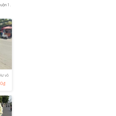
uận 1 .
Hư vô
00
₫