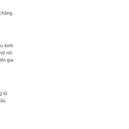
 chăng.
u kinh
 vũ nữ,
đến gia
g từ
Cầu