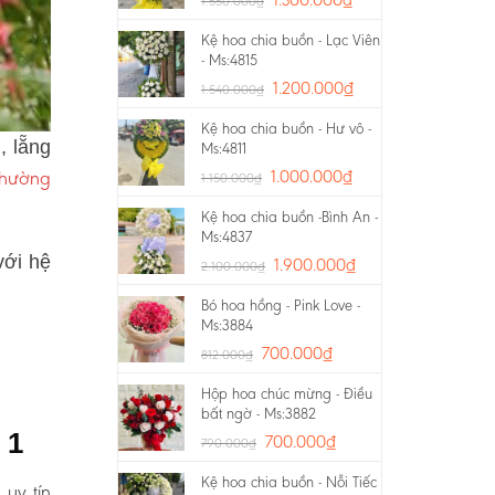
1.550.000
₫
Kệ hoa chia buồn - Lạc Viên
- Ms:4815
1.200.000
₫
1.540.000
₫
Kệ hoa chia buồn - Hư vô -
, lẵng
Ms:4811
Phường
1.000.000
₫
1.150.000
₫
Kệ hoa chia buồn -Bình An -
Ms:4837
với hệ
1.900.000
₫
2.100.000
₫
Bó hoa hồng - Pink Love -
Ms:3884
700.000
₫
812.000
₫
Hộp hoa chúc mừng - Điều
bất ngờ - Ms:3882
 1
700.000
₫
790.000
₫
Kệ hoa chia buồn - Nỗi Tiếc
 uy tín