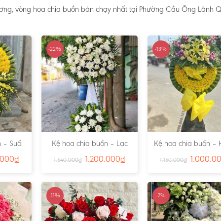
ương, vòng hoa chia buồn bán chạy nhất tại Phường Cầu Ông Lãnh Q
-22%
-13%
 – Suối
Kệ hoa chia buồn – Lạc
Kệ hoa chia buồn – 
791
Viên – Ms:4815
– Ms:4811
.000
₫
1.200.000
₫
1.000.0
1.540.000
₫
1.150.000
₫
-11%
-7%