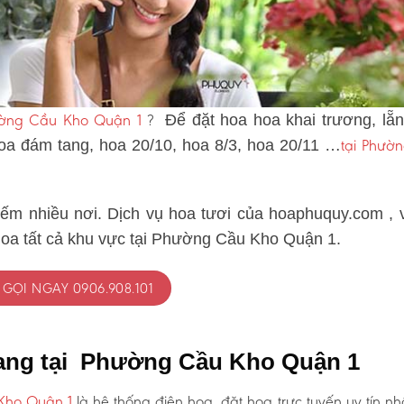
hường Cầu Kho Quận 1
?
Để đặt hoa hoa khai trương, lẵ
tại Phườ
hoa đám tang, hoa 20/10, hoa 8/3, hoa 20/11 …
iếm nhiều nơi. Dịch vụ hoa tươi của hoaphuquy.com , 
hoa tất cả khu vực tại Phường Cầu Kho Quận 1.
GỌI NGAY 0906.908.101
tang tại Phường Cầu Kho Quận 1
Kho Quận 1
là hệ thống điện hoa, đặt hoa trực tuyến uy tín nh