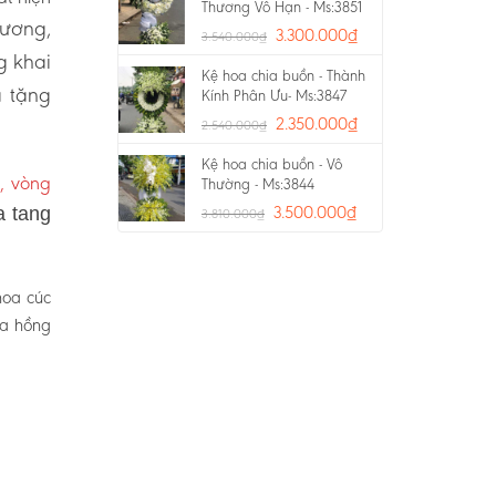
Thương Vô Hạn - Ms:3851
rương,
3.300.000
₫
3.540.000
₫
g khai
Kệ hoa chia buồn - Thành
a tặng
Kính Phân Ưu- Ms:3847
2.350.000
₫
2.540.000
₫
Kệ hoa chia buồn - Vô
, vòng
Thường - Ms:3844
3.500.000
₫
a tang
3.810.000
₫
hoa cúc
oa hồng