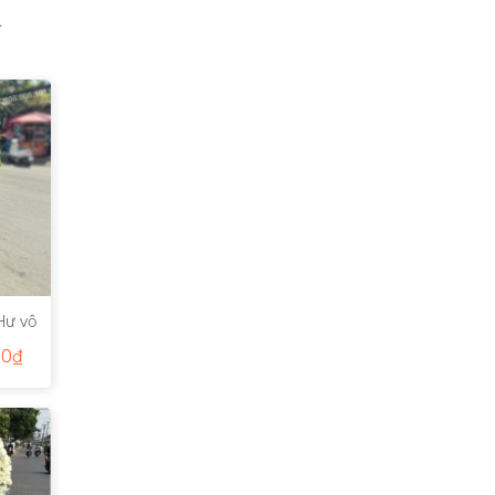
.
Hư vô
00
₫