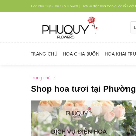
Skip
Hoa Phú Quý - Phu Quy FLowers | Dịch vụ điện hoa toàn quốc số 1 Việ
to
content
TRANG CHỦ
HOA CHIA BUỒN
HOA KHAI TR
Trang chủ
/
Shop hoa tươi tại Phườn