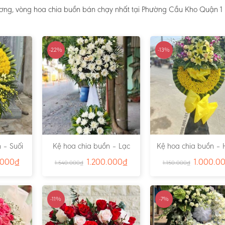
ương, vòng hoa chia buồn bán chạy nhất tại Phường Cầu Kho Quận 1 
-22%
-13%
 – Suối
Kệ hoa chia buồn – Lạc
Kệ hoa chia buồn – 
791
Viên – Ms:4815
– Ms:4811
.000
₫
1.200.000
₫
1.000.0
1.540.000
₫
1.150.000
₫
-11%
-7%