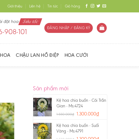
Giới thiệu
Liên hệ
Tin tức
Giỏ hàng
ài đặt hoa
Siêu tốc
ĐĂNG NHẬP / ĐĂNG KÝ
-908-101
 HOA
CHẬU LAN HỒ ĐIỆP
HOA CƯỚI
Sản phẩm mới
Kệ hoa chia buồn - Cõi Trần
Gian - Ms:4724
1.300.000
₫
1.550.000
₫
Kệ hoa chia buồn - Suối
Vàng - Ms:4791
1.300.000
₫