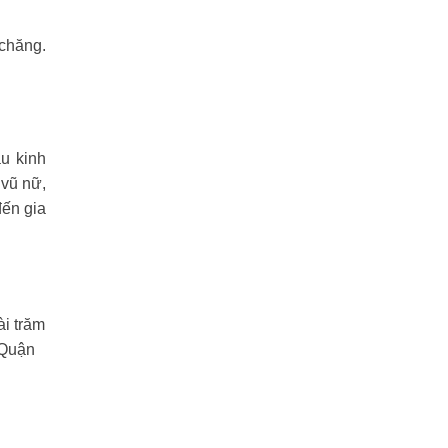
 chăng.
u kinh
 vũ nữ,
đến gia
ài trăm
 Quận