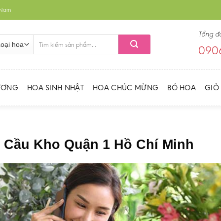
t Nam
Tổng đ
Tìm
0906
kiếm:
ƯƠNG
HOA SINH NHẬT
HOA CHÚC MỪNG
BÓ HOA
GIỎ
g Cầu Kho Quận 1 Hồ Chí Minh