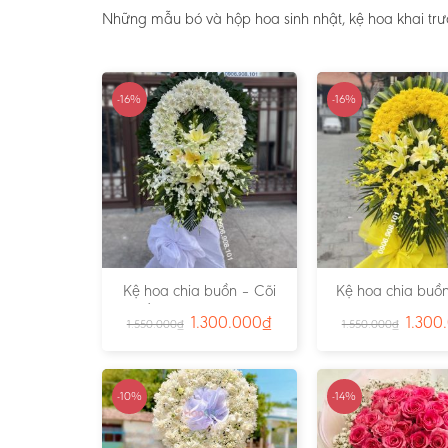
Những mẫu bó và hộp hoa sinh nhật, kệ hoa khai tr
-16%
-16%
Kệ hoa chia buồn – Cõi
Kệ hoa chia buồn
Trần Gian – Ms:4724
Vàng – Ms:4
1.300.000
₫
1.300
1.550.000
₫
1.550.000
₫
-10%
-14%