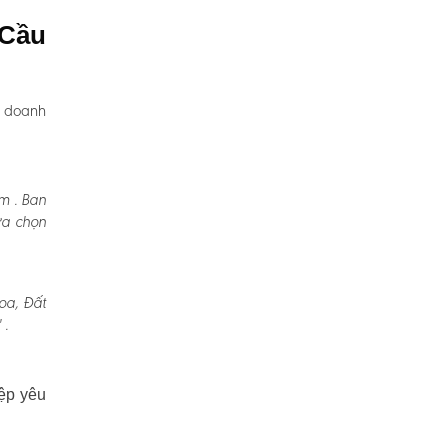
 Cầu
, doanh
m . Ban
ựa chọn
oa, Đất
 .
ệp yêu