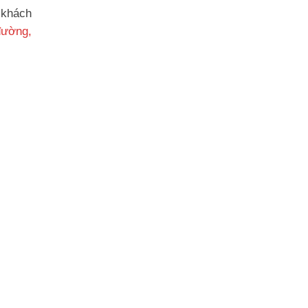
 khách
đường,