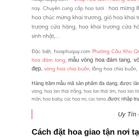
hoa mừng 8/
nay. Chuyên cung cấp hoa tươi :
hoa chúc mừng khai trương, giỏ hoa khai
trương cửa hàng, hoa khai trương cửa hà
sinh nhật,…
Đặc biệt, hoaphuquy.com
Phường Cầu Kho Qu
hoa đám tang
,
mẫu vòng hoa đám tang, vò
vòng hoa chia buồn
, lẵng hoa chia buồn
đẹp,
Hàng trăm mẫu mã sản phẩm đa dạng, được làm
vàng, hoa lan thái trắng, hoa lan thái tím, hoa lan
môn, hoa baby, cúc họa mi, cúc tana.
.được nhập trự
Uy Tín
Cách đặt hoa giao tận nơi 