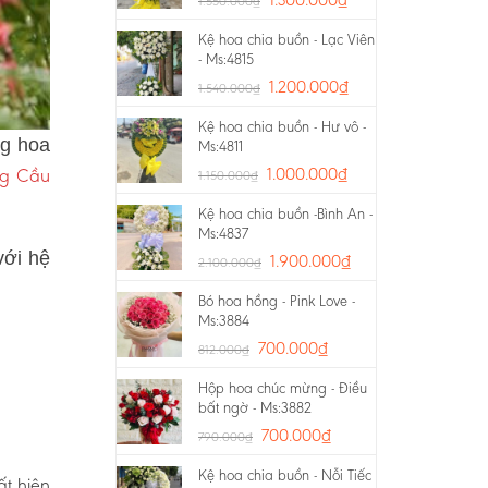
1.550.000
₫
Kệ hoa chia buồn - Lạc Viên
- Ms:4815
1.200.000
₫
1.540.000
₫
Kệ hoa chia buồn - Hư vô -
ng hoa
Ms:4811
ng Cầu
1.000.000
₫
1.150.000
₫
Kệ hoa chia buồn -Bình An -
Ms:4837
với hệ
1.900.000
₫
2.100.000
₫
Bó hoa hồng - Pink Love -
Ms:3884
700.000
₫
812.000
₫
Hộp hoa chúc mừng - Điều
bất ngờ - Ms:3882
700.000
₫
790.000
₫
Kệ hoa chia buồn - Nỗi Tiếc
ất hiện