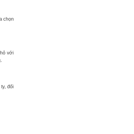
ựa chọn
nhỏ với
.
y, đối