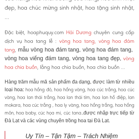
đẹp, hoa chúc mừng sinh nhật, hoa tặng sinh nhật,
…
Đặc biệt, hoaphuquy.com
Hải Dương
chuyên cung cấp
dịch vụ hoa tang lễ :
vòng hoa tang, vòng hoa đám
tang
,
mẫu vòng hoa đám tang, vòng hoa đám tang,
vòng
vòng hoa viếng đám tang, vòng hoa tang đẹp,
hoa chia buồn
, lẵng hoa chia buồn, hoa chia buồn …
Hàng trăm mẫu mã sản phẩm đa dạng, được làm từ nhiều
hoa hồng đỏ, hoa hồng vàng, hoa cúc trắng, hoa cúc
loại hoa:
vàng, hoa lan thái trắng, hoa lan thái tím, hoa lan hồ điệp, lan
mokara, hoa cúc trắng , hoa ly vàng, hoa hồng trắng, hoa hồng
môn, hoa baby, cúc họa mi, cúc tana.
.được nhập trực tiếp từ
Đà Lạt và các vùng chuyên trồng hoa tại Đà Lạt.
Uy Tín – Tận Tậm – Trách Nhiệm