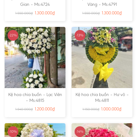
Gian – Ms:4724
Vàng – Ms:4791
1.300.000
₫
1.300.000
₫
1.550.000
₫
1.550.000
₫
-22%
-13%
Kệ hoa chia buồn – Lạc Viên
Kệ hoa chia buồn – Hư vô –
– Ms:4815
Ms:4811
1.200.000
₫
1.000.000
₫
1.540.000
₫
1.150.000
₫
-10%
-14%