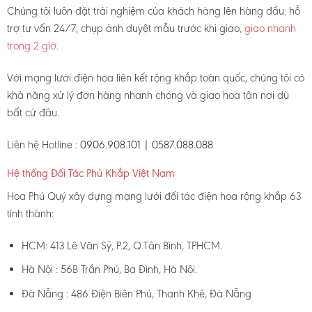
Chúng tôi luôn đặt trải nghiệm của khách hàng lên hàng đầu: hỗ
trợ tư vấn 24/7, chụp ảnh duyệt mẫu trước khi giao,
giao nhanh
trong 2 giờ
.
Với mạng lưới điện hoa liên kết rộng khắp toàn quốc, chúng tôi có
khả năng xử lý đơn hàng nhanh chóng và giao hoa tận nơi dù
bất cứ đâu.
Liên hệ Hotline :
0906.908.101 | 0587.088.088
Hệ thống Đối Tác Phủ Khắp Việt Nam
Hoa Phú Quý xây dựng mạng lưới đối tác điện hoa rộng khắp 63
tỉnh thành:
HCM: 413 Lê Văn Sỹ, P.2, Q.Tân Bình, TPHCM.
Hà Nội : 56B Trần Phú, Ba Đình, Hà Nội.
Đà Nẵng : 486 Điện Biên Phủ, Thanh Khê, Đà Nẵng