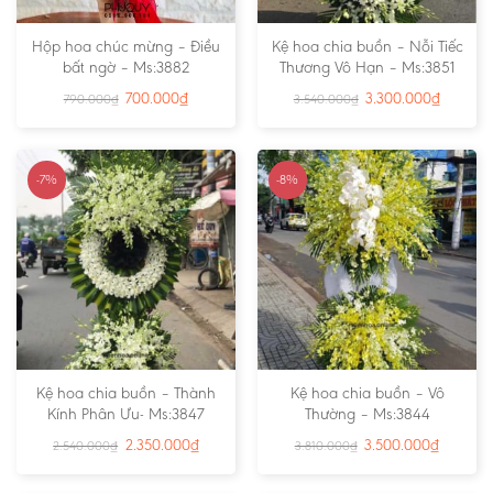
Hộp hoa chúc mừng – Điều
Kệ hoa chia buồn – Nỗi Tiếc
bất ngờ – Ms:3882
Thương Vô Hạn – Ms:3851
700.000
₫
3.300.000
₫
790.000
₫
3.540.000
₫
-7%
-8%
Kệ hoa chia buồn – Thành
Kệ hoa chia buồn – Vô
Kính Phân Ưu- Ms:3847
Thường – Ms:3844
2.350.000
₫
3.500.000
₫
2.540.000
₫
3.810.000
₫