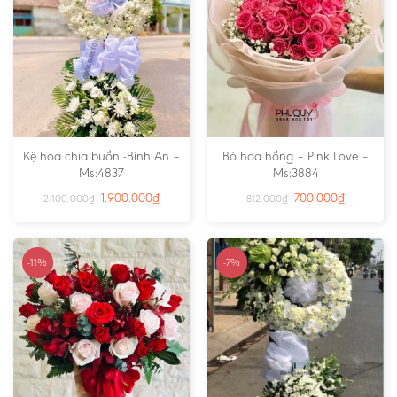
Kệ hoa chia buồn -Bình An –
Bó hoa hồng – Pink Love –
Ms:4837
Ms:3884
1.900.000
₫
700.000
₫
2.100.000
₫
812.000
₫
-11%
-7%