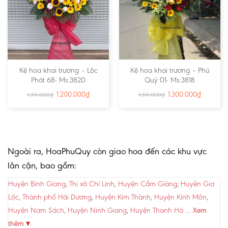
Kệ hoa khai trương – Lộc
Kệ hoa khai trương – Phú
Phát 68- Ms:3820
Quý 01- Ms:3818
1.200.000
₫
1.300.000
₫
1.311.000
₫
1.511.000
₫
Ngoài ra, HoaPhuQuy còn giao hoa đến các khu vực
lân cận, bao gồm:
Huyện Bình Giang
,
Thị xã Chí Linh
,
Huyện Cẩm Giàng
,
Huyện Gia
Lộc
,
Thành phố Hải Dương
,
Huyện Kim Thành
,
Huyện Kinh Môn
,
Huyện Nam Sách
,
Huyện Ninh Giang
,
Huyện Thanh Hà
…
Xem
thêm ▾
.