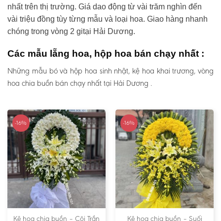
nhất trên thị trường. Giá dao động từ vài trăm nghìn đến
vài triệu đồng tùy từng mẫu và loại hoa. Giao hàng nhanh
chóng trong vòng 2 gitại Hải Dương.
Các mẫu lẵng hoa, hộp hoa bán chạy nhất :
Những mẫu bó và hộp hoa sinh nhật, kệ hoa khai trương, vòng
hoa chia buồn bán chạy nhất tại Hải Dương .
-16%
-16%
Kệ hoa chia buồn – Cõi Trần
Kệ hoa chia buồn – Suối