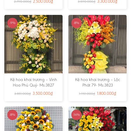
2.500.000
₫
3.300.000
₫
2.790.000
₫
3.590.000
₫
-9%
-8%
Kệ hoa khai trương – Vinh
Kệ hoa khai trương – Lộc
Hoa Phú Quý- Ms:3827
Phát 79- Ms:3823
3.500.000
₫
1.800.000
₫
3.851.000
₫
1.951.000
₫
-8%
-14%