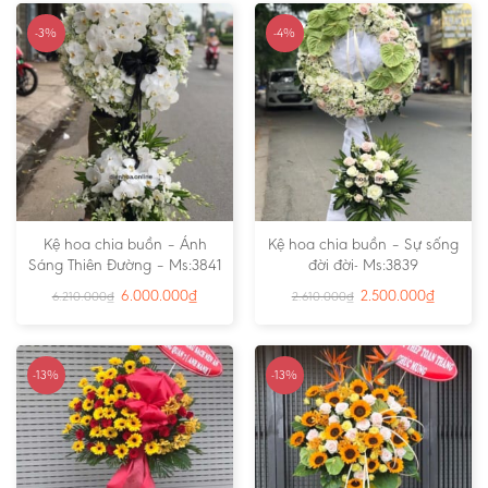
-3%
-4%
Kệ hoa chia buồn – Ánh
Kệ hoa chia buồn – Sự sống
Sáng Thiên Đường – Ms:3841
đời đời- Ms:3839
6.000.000
₫
2.500.000
₫
6.210.000
₫
2.610.000
₫
-13%
-13%