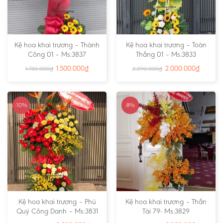
Kệ hoa khai trương – Thành
Kệ hoa khai trương – Toàn
Công 01 – Ms:3837
Thắng 01 – Ms:3833
1.500.000
₫
2.000.000
₫
1.730.000
₫
2.290.000
₫
-10%
-8%
Kệ hoa khai trương – Phú
Kệ hoa khai trương – Thần
Quý Công Danh – Ms:3831
Tài 79- Ms:3829