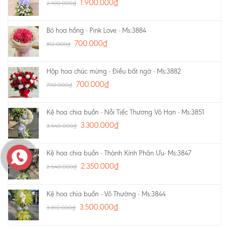
1.900.000
₫
2.100.000
₫
Bó hoa hồng - Pink Love - Ms:3884
700.000
₫
812.000
₫
Hộp hoa chúc mừng - Điều bất ngờ - Ms:3882
700.000
₫
790.000
₫
Kệ hoa chia buồn - Nỗi Tiếc Thương Vô Hạn - Ms:3851
3.300.000
₫
3.540.000
₫
Kệ hoa chia buồn - Thành Kính Phân Ưu- Ms:3847
2.350.000
₫
2.540.000
₫
Kệ hoa chia buồn - Vô Thường - Ms:3844
3.500.000
₫
3.810.000
₫