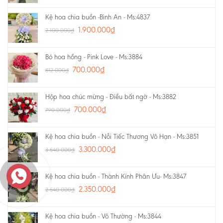
Kệ hoa chia buồn -Bình An - Ms:4837
1.900.000
₫
2.100.000
₫
Bó hoa hồng - Pink Love - Ms:3884
700.000
₫
812.000
₫
Hộp hoa chúc mừng - Điều bất ngờ - Ms:3882
700.000
₫
790.000
₫
Kệ hoa chia buồn - Nỗi Tiếc Thương Vô Hạn - Ms:3851
3.300.000
₫
3.540.000
₫
Kệ hoa chia buồn - Thành Kính Phân Ưu- Ms:3847
2.350.000
₫
2.540.000
₫
Kệ hoa chia buồn - Vô Thường - Ms:3844