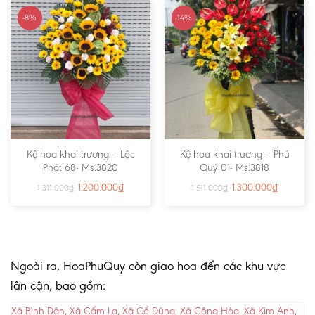
-8%
-14%
Kệ hoa khai trương – Lộc
Kệ hoa khai trương – Phú
Phát 68- Ms:3820
Quý 01- Ms:3818
1.200.000
₫
1.300.000
₫
1.311.000
₫
1.511.000
₫
Ngoài ra, HoaPhuQuy còn giao hoa đến các khu vực
lân cận, bao gồm:
Xã Bình Dân
,
Xã Cẩm La
,
Xã Cổ Dũng
,
Xã Cộng Hòa
,
Xã Kim Anh
,