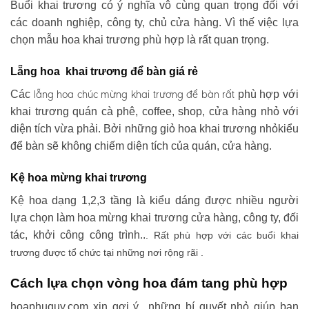
Buổi khai trương có ý nghĩa vô cùng quan trọng đối với
các doanh nghiệp, công ty, chủ cửa hàng. Vì thế việc lựa
chọn mẫu hoa khai trương phù hợp là rất quan trọng.
Lẵng hoa khai trương để bàn giá rẻ
lẵng hoa chúc mừng khai trương
để bàn rất
Các
phù hợp với
khai trương quán cà phê, coffee, shop, cửa hàng nhỏ với
diện tích vừa phải. Bởi những giỏ hoa khai trương nhỏkiểu
để bàn sẽ không chiếm diện tích của quán, cửa hàng.
Kệ hoa mừng khai trương
Kệ hoa dạng 1,2,3 tầng là kiểu dáng được nhiều người
lựa chọn làm hoa mừng khai trương cửa hàng, công ty, đối
tác, khởi công công trình..
. Rất phù hợp với các buổi khai
trương được tổ chức tại những nơi rộng rãi .
Cách lựa chọn vòng hoa đám tang phù hợp
hoaphuquy.com xin gợi ý những bí quyết nhỏ giúp bạn