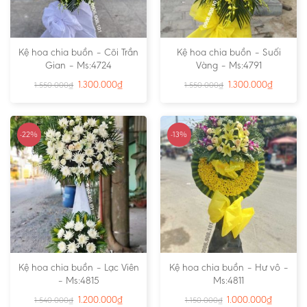
Kệ hoa chia buồn – Cõi Trần
Kệ hoa chia buồn – Suối
Gian – Ms:4724
Vàng – Ms:4791
1.300.000
₫
1.300.000
₫
1.550.000
₫
1.550.000
₫
-22%
-13%
Kệ hoa chia buồn – Lạc Viên
Kệ hoa chia buồn – Hư vô –
– Ms:4815
Ms:4811
1.200.000
₫
1.000.000
₫
1.540.000
₫
1.150.000
₫