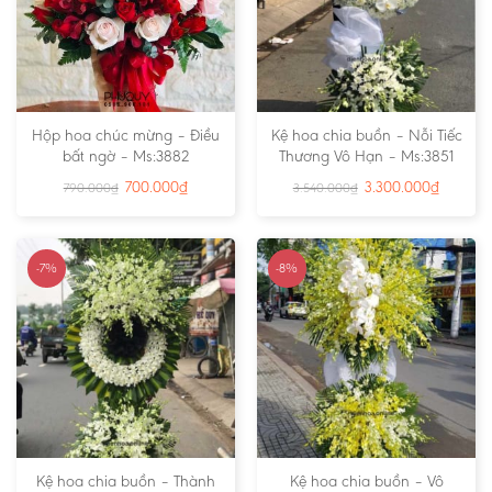
Hộp hoa chúc mừng – Điều
Kệ hoa chia buồn – Nỗi Tiếc
bất ngờ – Ms:3882
Thương Vô Hạn – Ms:3851
700.000
₫
3.300.000
₫
790.000
₫
3.540.000
₫
-7%
-8%
Kệ hoa chia buồn – Thành
Kệ hoa chia buồn – Vô