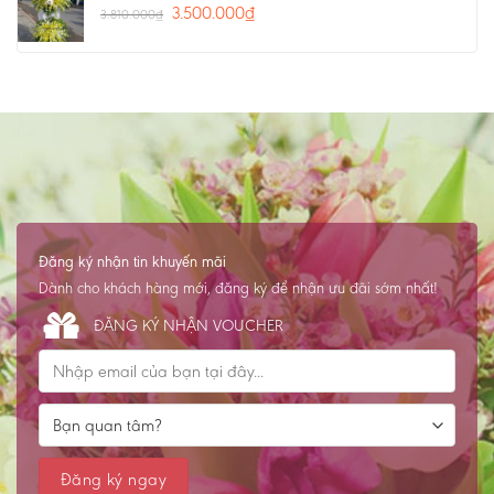
3.500.000
₫
3.810.000
₫
Đăng ký nhận tin khuyến mãi
Dành cho khách hàng mới, đăng ký để nhận ưu đãi sớm nhất!
ĐĂNG KÝ NHẬN VOUCHER