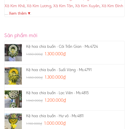
Xã Kim Khê
,
Xã Kim Lương
,
Xã Kim Tân
,
Xã Kim Xuyên
,
Xã Kim Đính
…
Xem thêm ▾
.
Sản phẩm mới
Kệ hoa chia buồn - Cõi Trần Gian - Ms:4724
1.300.000
₫
1.550.000
₫
Kệ hoa chia buồn - Suối Vàng - Ms:4791
1.300.000
₫
1.550.000
₫
Kệ hoa chia buồn - Lạc Viên - Ms:4815
1.200.000
₫
1.540.000
₫
Kệ hoa chia buồn - Hư vô - Ms:4811
1.000.000
₫
1.150.000
₫