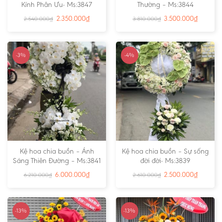
Kính Phân Ưu- Ms:3847
Thường – Ms:3844
2.350.000
₫
3.500.000
₫
2.540.000
₫
3.810.000
₫
-3%
-4%
Kệ hoa chia buồn – Ánh
Kệ hoa chia buồn – Sự sống
Sáng Thiên Đường – Ms:3841
đời đời- Ms:3839
6.000.000
₫
2.500.000
₫
6.210.000
₫
2.610.000
₫
-13%
-13%