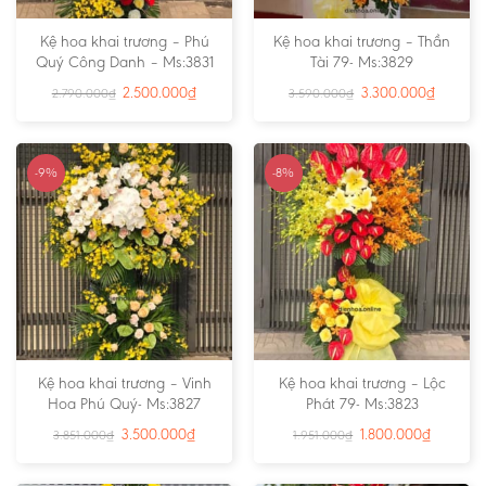
Kệ hoa khai trương – Phú
Kệ hoa khai trương – Thần
Quý Công Danh – Ms:3831
Tài 79- Ms:3829
2.500.000
₫
3.300.000
₫
2.790.000
₫
3.590.000
₫
-9%
-8%
Kệ hoa khai trương – Vinh
Kệ hoa khai trương – Lộc
Hoa Phú Quý- Ms:3827
Phát 79- Ms:3823
3.500.000
₫
1.800.000
₫
3.851.000
₫
1.951.000
₫