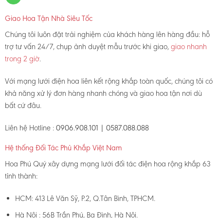
Giao Hoa Tận Nhà Siêu Tốc
Chúng tôi luôn đặt trải nghiệm của khách hàng lên hàng đầu: hỗ
trợ tư vấn 24/7, chụp ảnh duyệt mẫu trước khi giao,
giao nhanh
trong 2 giờ
.
Với mạng lưới điện hoa liên kết rộng khắp toàn quốc, chúng tôi có
khả năng xử lý đơn hàng nhanh chóng và giao hoa tận nơi dù
bất cứ đâu.
Liên hệ Hotline :
0906.908.101 | 0587.088.088
Hệ thống Đối Tác Phủ Khắp Việt Nam
Hoa Phú Quý xây dựng mạng lưới đối tác điện hoa rộng khắp 63
tỉnh thành:
HCM: 413 Lê Văn Sỹ, P.2, Q.Tân Bình, TPHCM.
Hà Nội : 56B Trần Phú, Ba Đình, Hà Nội.