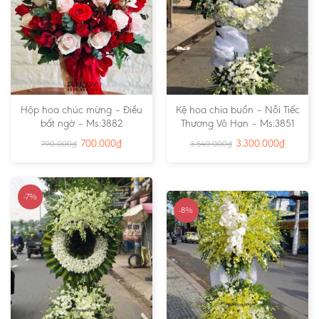
Hộp hoa chúc mừng – Điều
Kệ hoa chia buồn – Nỗi Tiếc
bất ngờ – Ms:3882
Thương Vô Hạn – Ms:3851
700.000
₫
3.300.000
₫
790.000
₫
3.540.000
₫
-7%
-8%