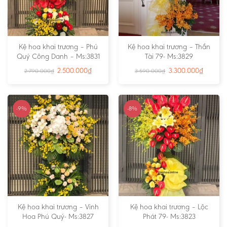
Kệ hoa khai trương – Phú
Kệ hoa khai trương – Thần
Quý Công Danh – Ms:3831
Tài 79- Ms:3829
2.500.000
₫
3.300.000
₫
2.790.000
₫
3.590.000
₫
-9%
-8%
Kệ hoa khai trương – Vinh
Kệ hoa khai trương – Lộc
Hoa Phú Quý- Ms:3827
Phát 79- Ms:3823