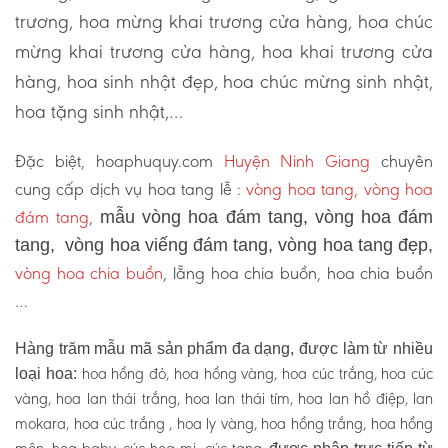
trương, hoa mừng khai trương cửa hàng, hoa chúc
mừng khai trương cửa hàng, hoa khai trương cửa
hàng, hoa sinh nhật đẹp, hoa chúc mừng sinh nhật,
hoa tặng sinh nhật,…
Đặc biệt, hoaphuquy.com
Huyện Ninh Giang
chuyên
cung cấp dịch vụ hoa tang lễ :
vòng hoa tang, vòng hoa
đám tang
,
mẫu vòng hoa đám tang, vòng hoa đám
tang, vòng hoa viếng đám tang, vòng hoa tang đẹp,
vòng hoa chia buồn
, lẵng hoa chia buồn, hoa chia buồn
…
Hàng trăm mẫu mã sản phẩm đa dạng, được làm từ nhiều
hoa hồng đỏ, hoa hồng vàng, hoa cúc trắng, hoa cúc
loại hoa:
vàng, hoa lan thái trắng, hoa lan thái tím, hoa lan hồ điệp, lan
mokara, hoa cúc trắng , hoa ly vàng, hoa hồng trắng, hoa hồng