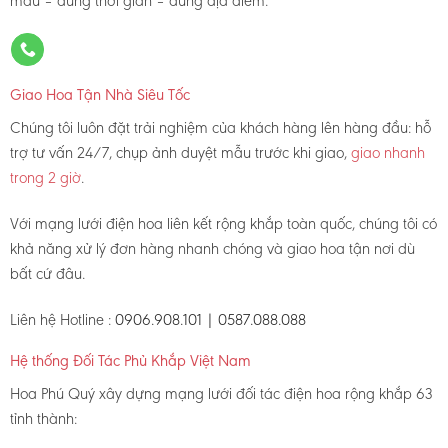
mẫu – đúng thời gian – đúng địa điểm.
Giao Hoa Tận Nhà Siêu Tốc
Chúng tôi luôn đặt trải nghiệm của khách hàng lên hàng đầu: hỗ
trợ tư vấn 24/7, chụp ảnh duyệt mẫu trước khi giao,
giao nhanh
trong 2 giờ
.
Với mạng lưới điện hoa liên kết rộng khắp toàn quốc, chúng tôi có
khả năng xử lý đơn hàng nhanh chóng và giao hoa tận nơi dù
bất cứ đâu.
Liên hệ Hotline :
0906.908.101 | 0587.088.088
Hệ thống Đối Tác Phủ Khắp Việt Nam
Hoa Phú Quý xây dựng mạng lưới đối tác điện hoa rộng khắp 63
tỉnh thành: