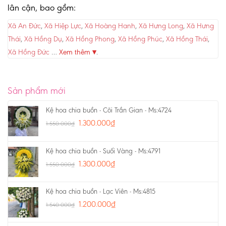
lân cận, bao gồm:
Xã An Đức
,
Xã Hiệp Lực
,
Xã Hoàng Hanh
,
Xã Hưng Long
,
Xã Hưng
Thái
,
Xã Hồng Dụ
,
Xã Hồng Phong
,
Xã Hồng Phúc
,
Xã Hồng Thái
,
Xã Hồng Đức
…
Xem thêm ▾
.
Sản phẩm mới
Kệ hoa chia buồn - Cõi Trần Gian - Ms:4724
1.300.000
₫
1.550.000
₫
Kệ hoa chia buồn - Suối Vàng - Ms:4791
1.300.000
₫
1.550.000
₫
Kệ hoa chia buồn - Lạc Viên - Ms:4815
1.200.000
₫
1.540.000
₫