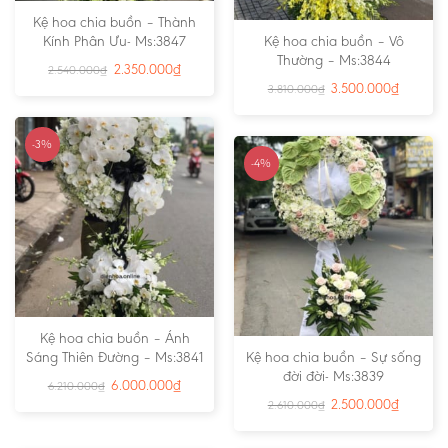
Kệ hoa chia buồn – Thành
Kính Phân Ưu- Ms:3847
Kệ hoa chia buồn – Vô
Thường – Ms:3844
2.350.000
₫
2.540.000
₫
3.500.000
₫
3.810.000
₫
-3%
-4%
Kệ hoa chia buồn – Ánh
Sáng Thiên Đường – Ms:3841
Kệ hoa chia buồn – Sự sống
đời đời- Ms:3839
6.000.000
₫
6.210.000
₫
2.500.000
₫
2.610.000
₫