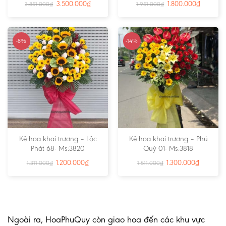
3.500.000
₫
1.800.000
₫
3.851.000
₫
1.951.000
₫
-8%
-14%
Kệ hoa khai trương – Lộc
Kệ hoa khai trương – Phú
Phát 68- Ms:3820
Quý 01- Ms:3818
1.200.000
₫
1.300.000
₫
1.311.000
₫
1.511.000
₫
Ngoài ra, HoaPhuQuy còn giao hoa đến các khu vực