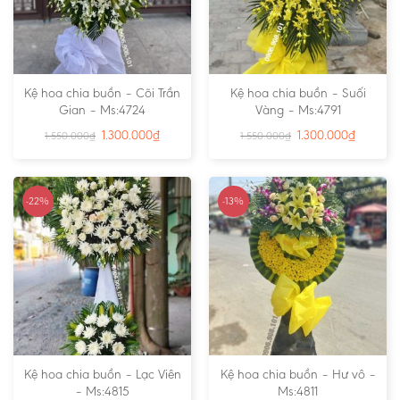
Kệ hoa chia buồn – Cõi Trần
Kệ hoa chia buồn – Suối
Gian – Ms:4724
Vàng – Ms:4791
1.300.000
₫
1.300.000
₫
1.550.000
₫
1.550.000
₫
-22%
-13%
Kệ hoa chia buồn – Lạc Viên
Kệ hoa chia buồn – Hư vô –
– Ms:4815
Ms:4811