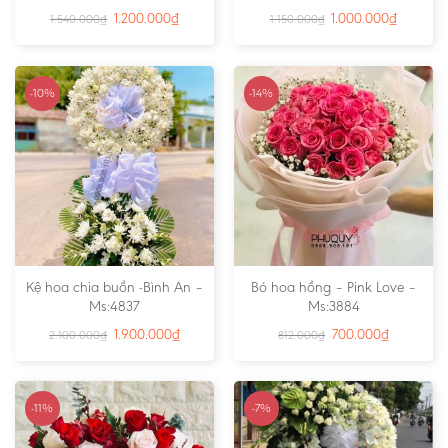
1.200.000
₫
1.000.000
₫
1.540.000
₫
1.150.000
₫
-10%
-14%
Kệ hoa chia buồn -Bình An –
Bó hoa hồng – Pink Love –
Ms:4837
Ms:3884
1.900.000
₫
700.000
₫
2.100.000
₫
812.000
₫
-11%
-7%