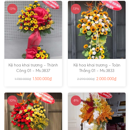
-13%
-13%
Kệ hoa khai trương – Thành
Kệ hoa khai trương – Toàn
Công 01 – Ms:3837
Thắng 01 – Ms:3833
1.500.000
₫
2.000.000
₫
1.730.000
₫
2.290.000
₫
-10%
-8%