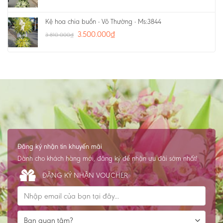
Kệ hoa chia buồn - Vô Thường - Ms:3844
3.500.000
₫
3.810.000
₫
Đăng ký nhận tin khuyến mãi
Dành cho khách hàng mới, đăng ký để nhận ưu đãi sớm nhất!
ĐĂNG KÝ NHẬN VOUCHER