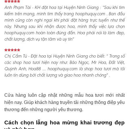
Anh Phạm Tài - KH đặt hoa tại Huyện Ninh Giang :
“Sau khi tìm
kiếm trên mạng, mình tìm thấy trang hoaphuquy.com . Ban đầu
mình cũng còn nghi ngại khi phải đặt hàng trực tuyến như thế
này. Nhưng sau khi nhận được hoa, mình thấy việc lựa chọn
hoaphuquy.com hoàn toàn đúng đắn. Hoa phải nói là làm đẹp,
chất lượng, dịch vụ tận tâm và uy tín"
Chị Cẩm Tú - Đặt hoa tại Huyện Ninh Giang cho biết:
“ Trong số
các shop hoa tươi hiện nay như: Bảo Ngọc, Mr Hoa, Đất Việt,
Quỳnh Anh, Hoa88 .... hoaphuquy.com là shop hoa tươi mà tôi
luôn tin dùng bởi chất lượng và giao hoa nhanh chóng" .
Cửa hàng luôn cập nhật những mẫu hoa tươi mới nhất
hiện nay. Giúp khách hàng truyền tải những thông điệp yêu
thương đến những người yêu thương.
Cách chọn lẵng hoa mừng khai trương đẹp