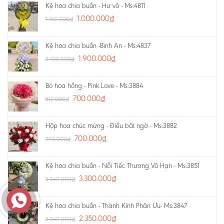
Kệ hoa chia buồn - Hư vô - Ms:4811
1.000.000
₫
1.150.000
₫
Kệ hoa chia buồn -Bình An - Ms:4837
1.900.000
₫
2.100.000
₫
Bó hoa hồng - Pink Love - Ms:3884
700.000
₫
812.000
₫
Hộp hoa chúc mừng - Điều bất ngờ - Ms:3882
700.000
₫
790.000
₫
Kệ hoa chia buồn - Nỗi Tiếc Thương Vô Hạn - Ms:3851
3.300.000
₫
3.540.000
₫
Kệ hoa chia buồn - Thành Kính Phân Ưu- Ms:3847
2.350.000
₫
2.540.000
₫