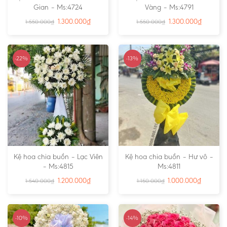
Gian – Ms:4724
Vàng – Ms:4791
1.300.000
₫
1.300.000
₫
1.550.000
₫
1.550.000
₫
-22%
-13%
Kệ hoa chia buồn – Lạc Viên
Kệ hoa chia buồn – Hư vô –
– Ms:4815
Ms:4811
1.200.000
₫
1.000.000
₫
1.540.000
₫
1.150.000
₫
-10%
-14%