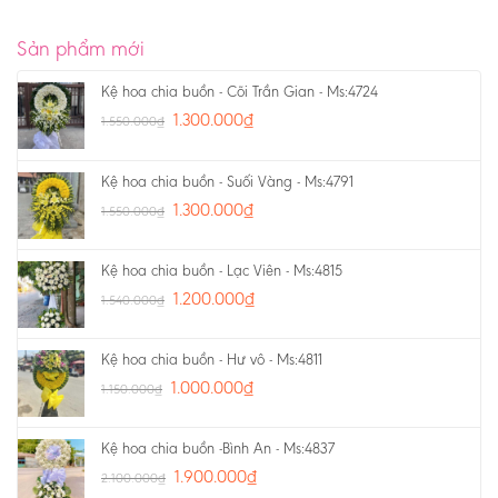
Sản phẩm mới
Kệ hoa chia buồn - Cõi Trần Gian - Ms:4724
1.300.000
₫
1.550.000
₫
Kệ hoa chia buồn - Suối Vàng - Ms:4791
1.300.000
₫
1.550.000
₫
Kệ hoa chia buồn - Lạc Viên - Ms:4815
1.200.000
₫
1.540.000
₫
Kệ hoa chia buồn - Hư vô - Ms:4811
1.000.000
₫
1.150.000
₫
Kệ hoa chia buồn -Bình An - Ms:4837
1.900.000
₫
2.100.000
₫