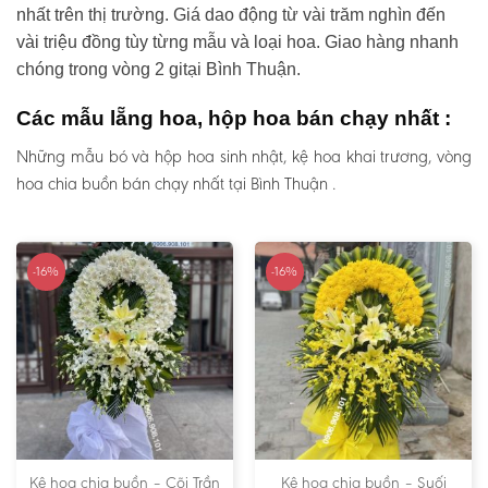
nhất trên thị trường. Giá dao động từ vài trăm nghìn đến
vài triệu đồng tùy từng mẫu và loại hoa. Giao hàng nhanh
chóng trong vòng 2 gitại Bình Thuận.
Các mẫu lẵng hoa, hộp hoa bán chạy nhất :
Những mẫu bó và hộp hoa sinh nhật, kệ hoa khai trương, vòng
hoa chia buồn bán chạy nhất tại Bình Thuận .
-16%
-16%
Kệ hoa chia buồn – Cõi Trần
Kệ hoa chia buồn – Suối