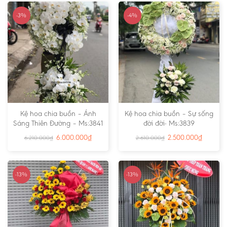
-3%
-4%
Kệ hoa chia buồn – Ánh
Kệ hoa chia buồn – Sự sống
Sáng Thiên Đường – Ms:3841
đời đời- Ms:3839
6.000.000
₫
2.500.000
₫
6.210.000
₫
2.610.000
₫
-13%
-13%