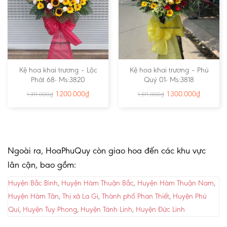
Kệ hoa khai trương – Lộc
Kệ hoa khai trương – Phú
Phát 68- Ms:3820
Quý 01- Ms:3818
1.200.000
₫
1.300.000
₫
1.311.000
₫
1.511.000
₫
Ngoài ra, HoaPhuQuy còn giao hoa đến các khu vực
lân cận, bao gồm:
Huyện Bắc Bình
,
Huyện Hàm Thuận Bắc
,
Huyện Hàm Thuận Nam
,
Huyện Hàm Tân
,
Thị xã La Gi
,
Thành phố Phan Thiết
,
Huyện Phú
Quí
,
Huyện Tuy Phong
,
Huyện Tánh Linh
,
Huyện Đức Linh