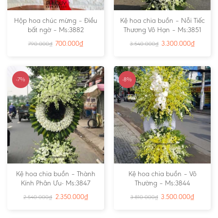
Hộp hoa chúc mừng – Điều
Kệ hoa chia buồn – Nỗi Tiếc
bất ngờ – Ms:3882
Thương Vô Hạn – Ms:3851
700.000
₫
3.300.000
₫
790.000
₫
3.540.000
₫
-7%
-8%
Kệ hoa chia buồn – Thành
Kệ hoa chia buồn – Vô
Kính Phân Ưu- Ms:3847
Thường – Ms:3844
2.350.000
₫
3.500.000
₫
2.540.000
₫
3.810.000
₫