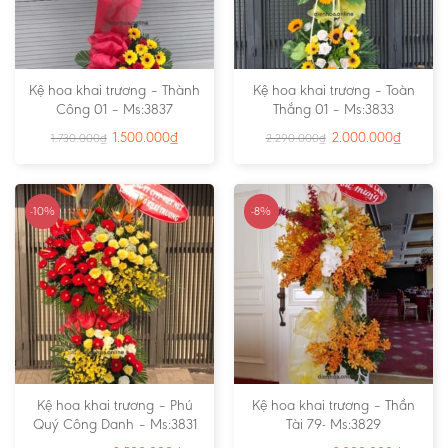
Kệ hoa khai trương – Thành
Kệ hoa khai trương – Toàn
Công 01 – Ms:3837
Thắng 01 – Ms:3833
1.500.000
₫
2.000.000
₫
1.730.000
₫
2.290.000
₫
-10%
-8%
Kệ hoa khai trương – Phú
Kệ hoa khai trương – Thần
Quý Công Danh – Ms:3831
Tài 79- Ms:3829