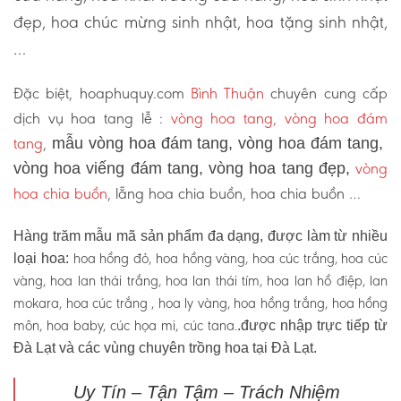
đẹp, hoa chúc mừng sinh nhật, hoa tặng sinh nhật,
…
Đặc biệt, hoaphuquy.com
Bình Thuận
chuyên cung cấp
dịch vụ hoa tang lễ :
vòng hoa tang, vòng hoa đám
tang
,
mẫu vòng hoa đám tang, vòng hoa đám tang,
vòng
vòng hoa viếng đám tang, vòng hoa tang đẹp,
hoa chia buồn
, lẵng hoa chia buồn, hoa chia buồn …
Hàng trăm mẫu mã sản phẩm đa dạng, được làm từ nhiều
hoa hồng đỏ, hoa hồng vàng, hoa cúc trắng, hoa cúc
loại hoa:
vàng, hoa lan thái trắng, hoa lan thái tím, hoa lan hồ điệp, lan
mokara, hoa cúc trắng , hoa ly vàng, hoa hồng trắng, hoa hồng
môn, hoa baby, cúc họa mi, cúc tana.
.được nhập trực tiếp từ
Đà Lạt và các vùng chuyên trồng hoa tại Đà Lạt.
Uy Tín – Tận Tậm – Trách Nhiệm