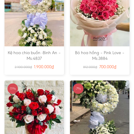
Kệ hoa chia buồn -Bình An –
Bó hoa hồng – Pink Love –
Ms:4837
Ms:3884
1.900.000
₫
700.000
₫
2.100.000
₫
812.000
₫
-11%
-7%