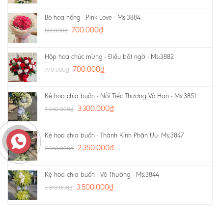
Bó hoa hồng - Pink Love - Ms:3884
700.000
₫
812.000
₫
Hộp hoa chúc mừng - Điều bất ngờ - Ms:3882
700.000
₫
790.000
₫
Kệ hoa chia buồn - Nỗi Tiếc Thương Vô Hạn - Ms:3851
3.300.000
₫
3.540.000
₫
Kệ hoa chia buồn - Thành Kính Phân Ưu- Ms:3847
2.350.000
₫
2.540.000
₫
Kệ hoa chia buồn - Vô Thường - Ms:3844
3.500.000
₫
3.810.000
₫