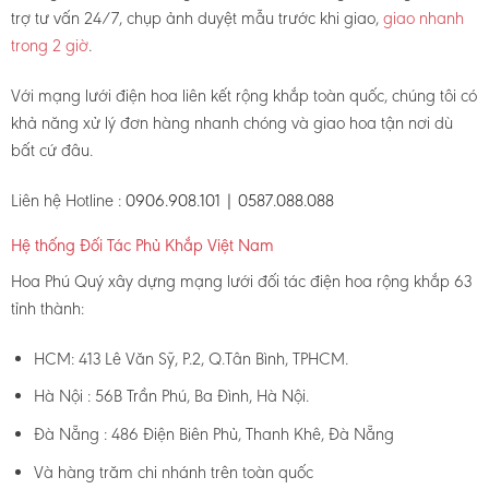
trợ tư vấn 24/7, chụp ảnh duyệt mẫu trước khi giao,
giao nhanh
trong 2 giờ
.
Với mạng lưới điện hoa liên kết rộng khắp toàn quốc, chúng tôi có
khả năng xử lý đơn hàng nhanh chóng và giao hoa tận nơi dù
bất cứ đâu.
Liên hệ Hotline :
0906.908.101 | 0587.088.088
Hệ thống Đối Tác Phủ Khắp Việt Nam
Hoa Phú Quý xây dựng mạng lưới đối tác điện hoa rộng khắp 63
tỉnh thành:
HCM: 413 Lê Văn Sỹ, P.2, Q.Tân Bình, TPHCM.
Hà Nội : 56B Trần Phú, Ba Đình, Hà Nội.
Đà Nẵng : 486 Điện Biên Phủ, Thanh Khê, Đà Nẵng
Và hàng trăm chi nhánh trên toàn quốc