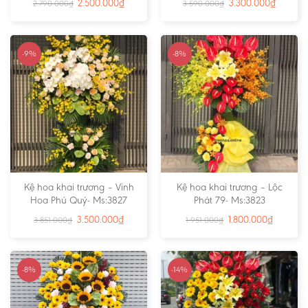
2.500.000
₫
3.300.000
₫
2.790.000
₫
3.590.000
₫
-9%
-8%
Kệ hoa khai trương – Vinh
Kệ hoa khai trương – Lộc
Hoa Phú Quý- Ms:3827
Phát 79- Ms:3823
3.500.000
₫
1.800.000
₫
3.851.000
₫
1.951.000
₫
-8%
-14%