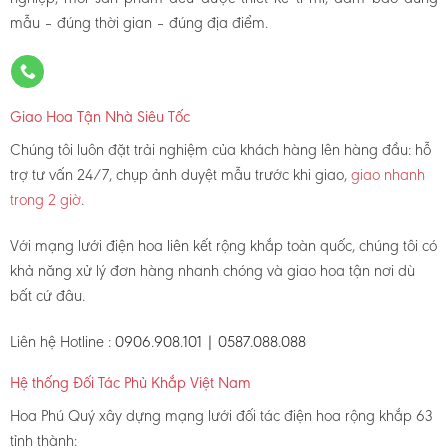
mẫu – đúng thời gian – đúng địa điểm.
Giao Hoa Tận Nhà Siêu Tốc
Chúng tôi luôn đặt trải nghiệm của khách hàng lên hàng đầu: hỗ
trợ tư vấn 24/7, chụp ảnh duyệt mẫu trước khi giao,
giao nhanh
trong 2 giờ
.
Với mạng lưới điện hoa liên kết rộng khắp toàn quốc, chúng tôi có
khả năng xử lý đơn hàng nhanh chóng và giao hoa tận nơi dù
bất cứ đâu.
Liên hệ Hotline :
0906.908.101 | 0587.088.088
Hệ thống Đối Tác Phủ Khắp Việt Nam
Hoa Phú Quý xây dựng mạng lưới đối tác điện hoa rộng khắp 63
tỉnh thành: