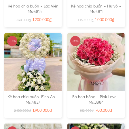
Kệ hoa chia buồn – Lạc Viên
Kệ hoa chia buồn – Hư vô –
– Ms:4815
Ms:4811
1.200.000
₫
1.000.000
₫
1.540.000
₫
1.150.000
₫
-10%
-14%
Kệ hoa chia buồn -Bình An –
Bó hoa hồng – Pink Love –
Ms:4837
Ms:3884
1.900.000
₫
700.000
₫
2.100.000
₫
812.000
₫