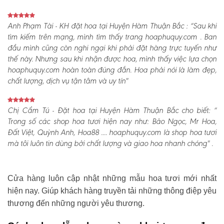
Anh Phạm Tài - KH đặt hoa tại Huyện Hàm Thuận Bắc :
“Sau khi
tìm kiếm trên mạng, mình tìm thấy trang hoaphuquy.com . Ban
đầu mình cũng còn nghi ngại khi phải đặt hàng trực tuyến như
thế này. Nhưng sau khi nhận được hoa, mình thấy việc lựa chọn
hoaphuquy.com hoàn toàn đúng đắn. Hoa phải nói là làm đẹp,
chất lượng, dịch vụ tận tâm và uy tín"
Chị Cẩm Tú - Đặt hoa tại Huyện Hàm Thuận Bắc cho biết:
“
Trong số các shop hoa tươi hiện nay như: Bảo Ngọc, Mr Hoa,
Đất Việt, Quỳnh Anh, Hoa88 .... hoaphuquy.com là shop hoa tươi
mà tôi luôn tin dùng bởi chất lượng và giao hoa nhanh chóng" .
Cửa hàng luôn cập nhật những mẫu hoa tươi mới nhất
hiện nay. Giúp khách hàng truyền tải những thông điệp yêu
thương đến những người yêu thương.