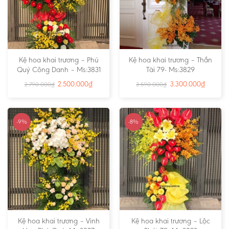
Kệ hoa khai trương – Phú
Kệ hoa khai trương – Thần
Quý Công Danh – Ms:3831
Tài 79- Ms:3829
2.500.000
₫
3.300.000
₫
2.790.000
₫
3.590.000
₫
-9%
-8%
Kệ hoa khai trương – Vinh
Kệ hoa khai trương – Lộc