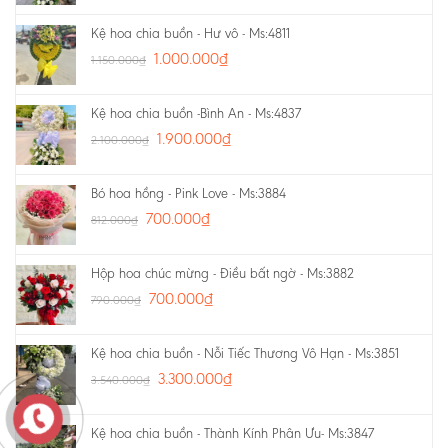
Kệ hoa chia buồn - Hư vô - Ms:4811
1.000.000
₫
1.150.000
₫
Kệ hoa chia buồn -Bình An - Ms:4837
1.900.000
₫
2.100.000
₫
Bó hoa hồng - Pink Love - Ms:3884
700.000
₫
812.000
₫
Hộp hoa chúc mừng - Điều bất ngờ - Ms:3882
700.000
₫
790.000
₫
Kệ hoa chia buồn - Nỗi Tiếc Thương Vô Hạn - Ms:3851
3.300.000
₫
3.540.000
₫
Kệ hoa chia buồn - Thành Kính Phân Ưu- Ms:3847