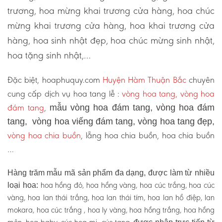
trương, hoa mừng khai trương cửa hàng, hoa chúc
mừng khai trương cửa hàng, hoa khai trương cửa
hàng, hoa sinh nhật đẹp, hoa chúc mừng sinh nhật,
hoa tặng sinh nhật,…
Đặc biệt, hoaphuquy.com
Huyện Hàm Thuận Bắc
chuyên
cung cấp dịch vụ hoa tang lễ :
vòng hoa tang, vòng hoa
đám tang
,
mẫu vòng hoa đám tang, vòng hoa đám
tang, vòng hoa viếng đám tang, vòng hoa tang đẹp,
vòng hoa chia buồn
, lẵng hoa chia buồn, hoa chia buồn
…
Hàng trăm mẫu mã sản phẩm đa dạng, được làm từ nhiều
hoa hồng đỏ, hoa hồng vàng, hoa cúc trắng, hoa cúc
loại hoa:
vàng, hoa lan thái trắng, hoa lan thái tím, hoa lan hồ điệp, lan
mokara, hoa cúc trắng , hoa ly vàng, hoa hồng trắng, hoa hồng