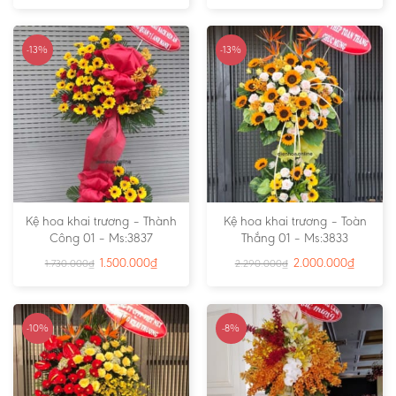
-13%
-13%
Kệ hoa khai trương – Thành
Kệ hoa khai trương – Toàn
Công 01 – Ms:3837
Thắng 01 – Ms:3833
1.500.000
₫
2.000.000
₫
1.730.000
₫
2.290.000
₫
-10%
-8%