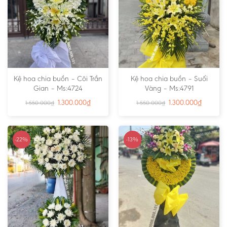
Kệ hoa chia buồn – Cõi Trần
Kệ hoa chia buồn – Suối
Gian – Ms:4724
Vàng – Ms:4791
1.300.000
₫
1.300.000
₫
1.550.000
₫
1.550.000
₫
-22%
-13%