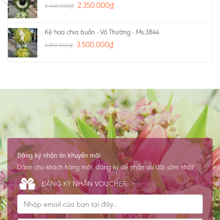
2.350.000
₫
2.540.000
₫
Kệ hoa chia buồn - Vô Thường - Ms:3844
3.500.000
₫
3.810.000
₫
Đăng ký nhận tin khuyến mãi
Dành cho khách hàng mới, đăng ký để nhận ưu đãi sớm nhất!
ĐĂNG KÝ NHẬN VOUCHER