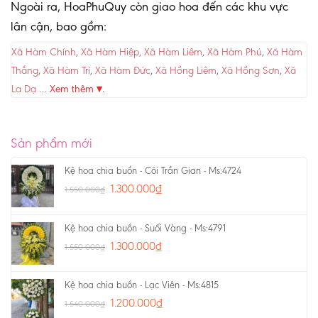
Ngoài ra, HoaPhuQuy còn giao hoa đến các khu vực
lân cận, bao gồm:
Xã Hàm Chính
,
Xã Hàm Hiệp
,
Xã Hàm Liêm
,
Xã Hàm Phú
,
Xã Hàm
Thắng
,
Xã Hàm Trí
,
Xã Hàm Đức
,
Xã Hồng Liêm
,
Xã Hồng Sơn
,
Xã
La Dạ
…
Xem thêm ▾
.
Sản phẩm mới
Kệ hoa chia buồn - Cõi Trần Gian - Ms:4724
1.300.000
₫
1.550.000
₫
Kệ hoa chia buồn - Suối Vàng - Ms:4791
1.300.000
₫
1.550.000
₫
Kệ hoa chia buồn - Lạc Viên - Ms:4815
1.200.000
₫
1.540.000
₫