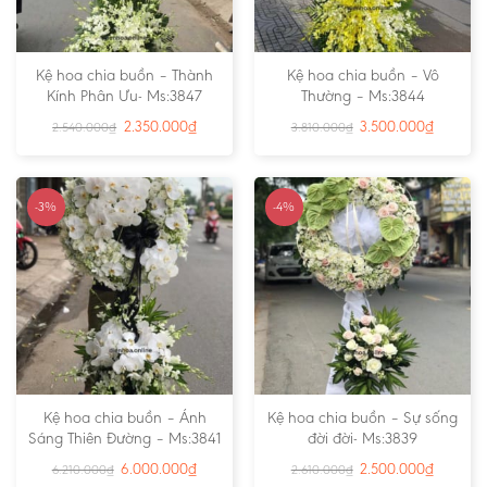
Kệ hoa chia buồn – Thành
Kệ hoa chia buồn – Vô
Kính Phân Ưu- Ms:3847
Thường – Ms:3844
2.350.000
₫
3.500.000
₫
2.540.000
₫
3.810.000
₫
-3%
-4%
Kệ hoa chia buồn – Ánh
Kệ hoa chia buồn – Sự sống
Sáng Thiên Đường – Ms:3841
đời đời- Ms:3839
6.000.000
₫
2.500.000
₫
6.210.000
₫
2.610.000
₫