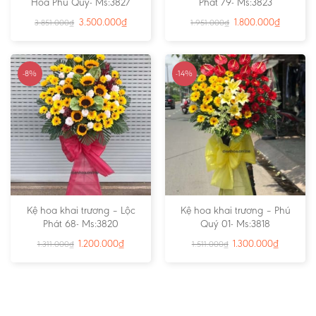
Hoa Phú Quý- Ms:3827
Phát 79- Ms:3823
3.500.000
₫
1.800.000
₫
3.851.000
₫
1.951.000
₫
-8%
-14%
Kệ hoa khai trương – Lộc
Kệ hoa khai trương – Phú
Phát 68- Ms:3820
Quý 01- Ms:3818
1.200.000
₫
1.300.000
₫
1.311.000
₫
1.511.000
₫