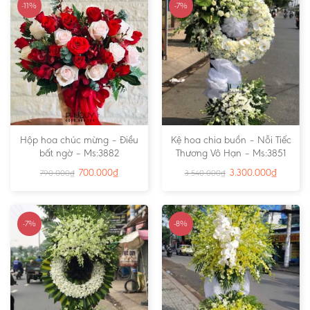
-11%
-7%
Hộp hoa chúc mừng – Điều
Kệ hoa chia buồn – Nỗi Tiếc
bất ngờ – Ms:3882
Thương Vô Hạn – Ms:3851
700.000
₫
3.300.000
₫
790.000
₫
3.540.000
₫
-7%
-8%