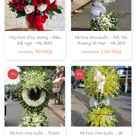
Hộp hoa chúc mừng – Điều
Kệ hoa chia buồn – Nỗi Tiếc
bất ngờ – Ms:3882
Thương Vô Hạn – Ms:3851
700.000
₫
3.300.000
₫
790.000
₫
3.540.000
₫
-7%
-8%
Kệ hoa chia buồn – Thành
Kệ hoa chia buồn – Vô