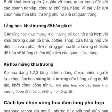
Buổi khai trương có ý nghĩa vô cùng quan trọng đối với
các doanh nghiệp, công ty, chủ cửa hàng. Vì thế việc lựa
chọn mẫu hoa khai trương phù hợp là rất quan trọng.
Lẵng hoa khai trương để bàn giá rẻ
lẵng hoa chúc mừng khai trương
để bàn rất
Các
phù hợp với
khai trương quán cà phê, coffee, shop, cửa hàng nhỏ với
diện tích vừa phải. Bởi những giỏ hoa khai trương nhỏkiểu
để bàn sẽ không chiếm diện tích của quán, cửa hàng.
Kệ hoa mừng khai trương
Kệ hoa dạng 1,2,3 tầng là kiểu dáng được nhiều người
lựa chọn làm hoa mừng khai trương cửa hàng, công ty, đối
tác, khởi công công trình..
. Rất phù hợp với các buổi khai
trương được tổ chức tại những nơi rộng rãi .
Cách lựa chọn vòng hoa đám tang phù hợp
hoaphuquy.com xin gợi ý những bí quyết nhỏ giúp bạn