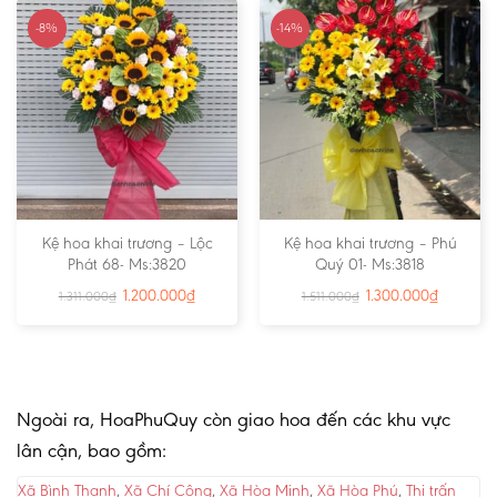
-8%
-14%
Kệ hoa khai trương – Lộc
Kệ hoa khai trương – Phú
Phát 68- Ms:3820
Quý 01- Ms:3818
1.200.000
₫
1.300.000
₫
1.311.000
₫
1.511.000
₫
Ngoài ra, HoaPhuQuy còn giao hoa đến các khu vực
lân cận, bao gồm:
Xã Bình Thạnh
,
Xã Chí Công
,
Xã Hòa Minh
,
Xã Hòa Phú
,
Thị trấn