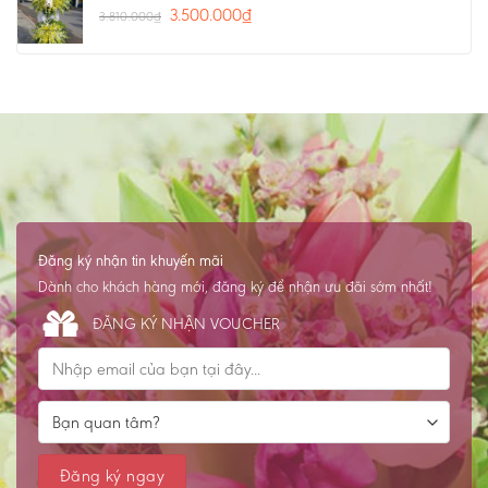
3.500.000
₫
3.810.000
₫
Đăng ký nhận tin khuyến mãi
Dành cho khách hàng mới, đăng ký để nhận ưu đãi sớm nhất!
ĐĂNG KÝ NHẬN VOUCHER