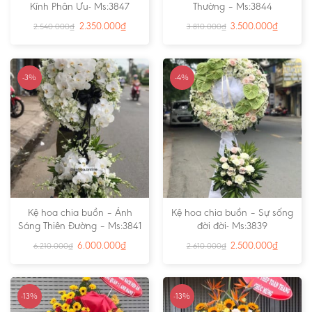
Kính Phân Ưu- Ms:3847
Thường – Ms:3844
2.350.000
₫
3.500.000
₫
2.540.000
₫
3.810.000
₫
-3%
-4%
Kệ hoa chia buồn – Ánh
Kệ hoa chia buồn – Sự sống
Sáng Thiên Đường – Ms:3841
đời đời- Ms:3839
6.000.000
₫
2.500.000
₫
6.210.000
₫
2.610.000
₫
-13%
-13%