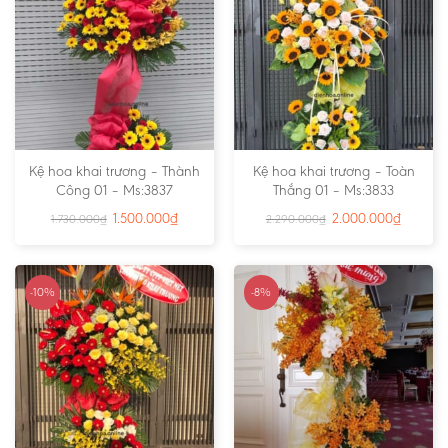
Kệ hoa khai trương – Thành
Kệ hoa khai trương – Toàn
Công 01 – Ms:3837
Thắng 01 – Ms:3833
1.500.000
₫
2.000.000
₫
1.730.000
₫
2.290.000
₫
-10%
-8%