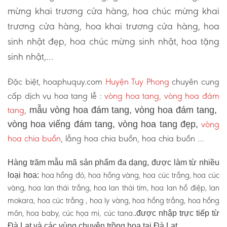
mừng khai trương cửa hàng, hoa chúc mừng khai
trương cửa hàng, hoa khai trương cửa hàng, hoa
sinh nhật đẹp, hoa chúc mừng sinh nhật, hoa tặng
sinh nhật,…
Đặc biệt, hoaphuquy.com
Huyện Tuy Phong
chuyên cung
cấp dịch vụ hoa tang lễ :
vòng hoa tang, vòng hoa đám
tang
,
mẫu vòng hoa đám tang, vòng hoa đám tang,
vòng
vòng hoa viếng đám tang, vòng hoa tang đẹp,
hoa chia buồn
, lẵng hoa chia buồn, hoa chia buồn …
Hàng trăm mẫu mã sản phẩm đa dạng, được làm từ nhiều
hoa hồng đỏ, hoa hồng vàng, hoa cúc trắng, hoa cúc
loại hoa:
vàng, hoa lan thái trắng, hoa lan thái tím, hoa lan hồ điệp, lan
mokara, hoa cúc trắng , hoa ly vàng, hoa hồng trắng, hoa hồng
môn, hoa baby, cúc họa mi, cúc tana.
.được nhập trực tiếp từ
Đà Lạt và các vùng chuyên trồng hoa tại Đà Lạt.