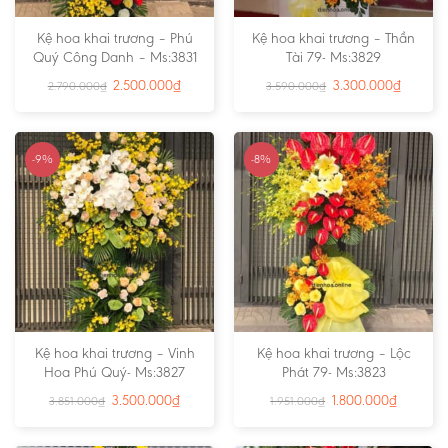
Kệ hoa khai trương – Phú
Kệ hoa khai trương – Thần
Quý Công Danh – Ms:3831
Tài 79- Ms:3829
2.500.000
₫
3.300.000
₫
2.790.000
₫
3.590.000
₫
-9%
-8%
Kệ hoa khai trương – Vinh
Kệ hoa khai trương – Lộc
Hoa Phú Quý- Ms:3827
Phát 79- Ms:3823
3.500.000
₫
1.800.000
₫
3.851.000
₫
1.951.000
₫