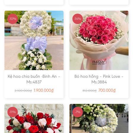
-10%
-14%
Kệ hoa chia buồn -Bình An –
Bó hoa hồng – Pink Love –
Ms:4837
Ms:3884
1.900.000
₫
700.000
₫
2.100.000
₫
812.000
₫
-11%
-7%