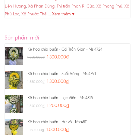
Liên Hương
,
Xã Phan Dũng
,
Thị trấn Phan Rí Cửa
,
Xã Phong Phú
,
Xã
Phú Lạc
,
Xã Phước Thể
…
Xem thêm ▾
.
Sản phẩm mới
Kệ hoa chia buồn - Cõi Trần Gian - Ms:4724
1.300.000
₫
1.550.000
₫
Kệ hoa chia buồn - Suối Vàng - Ms:4791
1.300.000
₫
1.550.000
₫
Kệ hoa chia buồn - Lạc Viên - Ms:4815
1.200.000
₫
1.540.000
₫
Kệ hoa chia buồn - Hư vô - Ms:4811
1.000.000
₫
1.150.000
₫