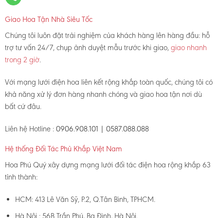
Giao Hoa Tận Nhà Siêu Tốc
Chúng tôi luôn đặt trải nghiệm của khách hàng lên hàng đầu: hỗ
trợ tư vấn 24/7, chụp ảnh duyệt mẫu trước khi giao,
giao nhanh
trong 2 giờ
.
Với mạng lưới điện hoa liên kết rộng khắp toàn quốc, chúng tôi có
khả năng xử lý đơn hàng nhanh chóng và giao hoa tận nơi dù
bất cứ đâu.
Liên hệ Hotline :
0906.908.101 | 0587.088.088
Hệ thống Đối Tác Phủ Khắp Việt Nam
Hoa Phú Quý xây dựng mạng lưới đối tác điện hoa rộng khắp 63
tỉnh thành:
HCM: 413 Lê Văn Sỹ, P.2, Q.Tân Bình, TPHCM.
Hà Nội : 56B Trần Phú, Ba Đình, Hà Nội.