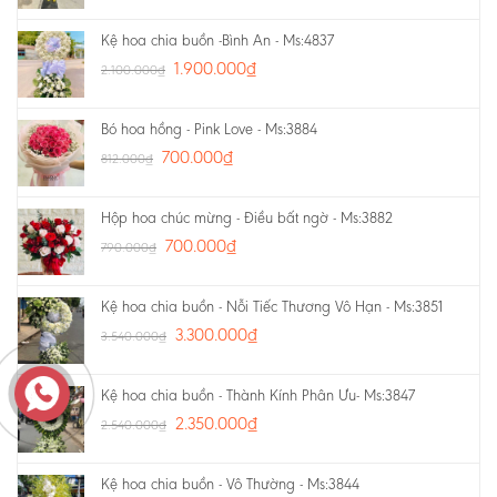
Kệ hoa chia buồn -Bình An - Ms:4837
1.900.000
₫
2.100.000
₫
Bó hoa hồng - Pink Love - Ms:3884
700.000
₫
812.000
₫
Hộp hoa chúc mừng - Điều bất ngờ - Ms:3882
700.000
₫
790.000
₫
Kệ hoa chia buồn - Nỗi Tiếc Thương Vô Hạn - Ms:3851
3.300.000
₫
3.540.000
₫
Kệ hoa chia buồn - Thành Kính Phân Ưu- Ms:3847
2.350.000
₫
2.540.000
₫
Kệ hoa chia buồn - Vô Thường - Ms:3844