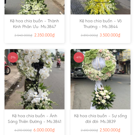
Kệ hoa chia buồn – Thành
Kệ hoa chia buồn – Vô
Kính Phân Ưu- Ms:3847
Thường – Ms:3844
2.350.000
₫
3.500.000
₫
2.540.000
₫
3.810.000
₫
-3%
-4%
Kệ hoa chia buồn – Ánh
Kệ hoa chia buồn – Sự sống
Sáng Thiên Đường – Ms:3841
đời đời- Ms:3839
6.000.000
₫
2.500.000
₫
6.210.000
₫
2.610.000
₫