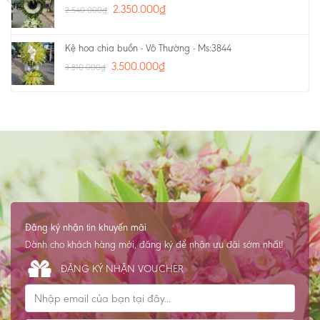
2.350.000
₫
2.540.000
₫
Kệ hoa chia buồn - Vô Thường - Ms:3844
3.500.000
₫
3.810.000
₫
Đăng ký nhận tin khuyến mãi
Dành cho khách hàng mới, đăng ký để nhận ưu đãi sớm nhất!
ĐĂNG KÝ NHẬN VOUCHER