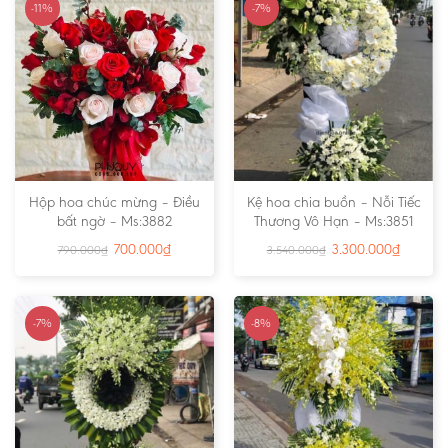
-11%
-7%
Hộp hoa chúc mừng – Điều
Kệ hoa chia buồn – Nỗi Tiếc
bất ngờ – Ms:3882
Thương Vô Hạn – Ms:3851
700.000
₫
3.300.000
₫
790.000
₫
3.540.000
₫
-7%
-8%