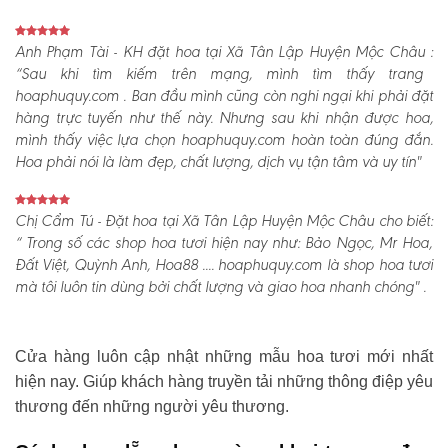
Anh Phạm Tài - KH đặt hoa tại Xã Tân Lập Huyện Mộc Châu :
“Sau khi tìm kiếm trên mạng, mình tìm thấy trang
hoaphuquy.com . Ban đầu mình cũng còn nghi ngại khi phải đặt
hàng trực tuyến như thế này. Nhưng sau khi nhận được hoa,
mình thấy việc lựa chọn hoaphuquy.com hoàn toàn đúng đắn.
Hoa phải nói là làm đẹp, chất lượng, dịch vụ tận tâm và uy tín"
Chị Cẩm Tú - Đặt hoa tại Xã Tân Lập Huyện Mộc Châu cho biết:
“ Trong số các shop hoa tươi hiện nay như: Bảo Ngọc, Mr Hoa,
Đất Việt, Quỳnh Anh, Hoa88 .... hoaphuquy.com là shop hoa tươi
mà tôi luôn tin dùng bởi chất lượng và giao hoa nhanh chóng" .
Cửa hàng luôn cập nhật những mẫu hoa tươi mới nhất
hiện nay. Giúp khách hàng truyền tải những thông điệp yêu
thương đến những người yêu thương.