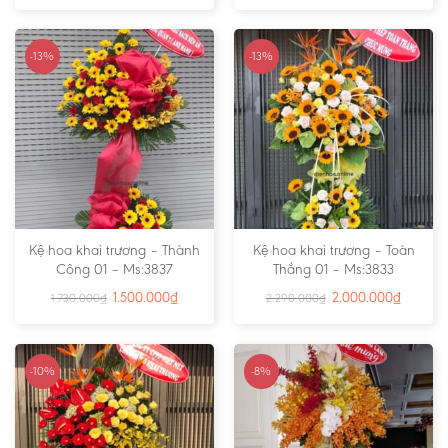
-13%
-13%
Kệ hoa khai trương – Thành
Kệ hoa khai trương – Toàn
Công 01 – Ms:3837
Thắng 01 – Ms:3833
1.500.000
₫
2.000.000
₫
1.730.000
₫
2.290.000
₫
-10%
-8%