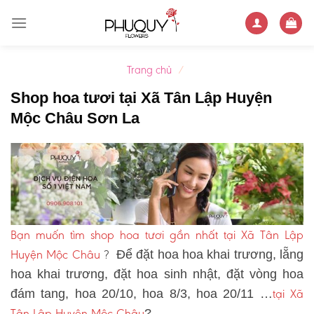
Skip
to
content
Trang chủ
/
Shop hoa tươi tại Xã Tân Lập Huyện
Mộc Châu Sơn La
Bạn muốn tìm shop hoa tươi gần nhất tại Xã Tân Lập
Huyện Mộc Châu
?
Để đặt hoa hoa khai trương, lẵng
hoa khai trương, đặt hoa sinh nhật, đặt vòng hoa
tại Xã
đám tang, hoa 20/10, hoa 8/3, hoa 20/11 …
Tân Lập Huyện Mộc Châu
?