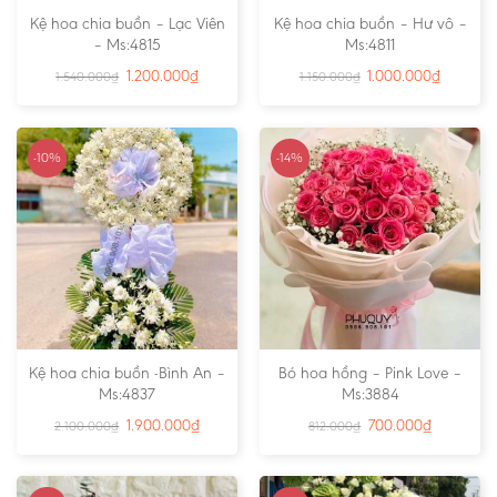
Kệ hoa chia buồn – Lạc Viên
Kệ hoa chia buồn – Hư vô –
– Ms:4815
Ms:4811
1.200.000
₫
1.000.000
₫
1.540.000
₫
1.150.000
₫
-10%
-14%
Kệ hoa chia buồn -Bình An –
Bó hoa hồng – Pink Love –
Ms:4837
Ms:3884
1.900.000
₫
700.000
₫
2.100.000
₫
812.000
₫