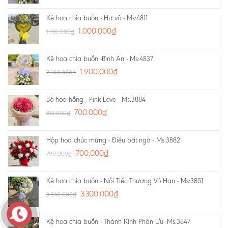
Kệ hoa chia buồn - Hư vô - Ms:4811
1.000.000
₫
1.150.000
₫
Kệ hoa chia buồn -Bình An - Ms:4837
1.900.000
₫
2.100.000
₫
Bó hoa hồng - Pink Love - Ms:3884
700.000
₫
812.000
₫
Hộp hoa chúc mừng - Điều bất ngờ - Ms:3882
700.000
₫
790.000
₫
Kệ hoa chia buồn - Nỗi Tiếc Thương Vô Hạn - Ms:3851
3.300.000
₫
3.540.000
₫
Kệ hoa chia buồn - Thành Kính Phân Ưu- Ms:3847