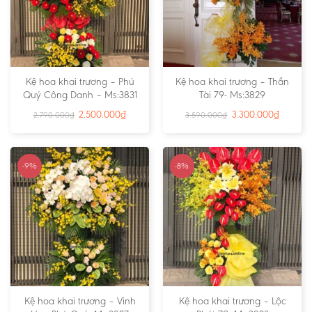
Kệ hoa khai trương – Phú
Kệ hoa khai trương – Thần
Quý Công Danh – Ms:3831
Tài 79- Ms:3829
2.500.000
₫
3.300.000
₫
2.790.000
₫
3.590.000
₫
-9%
-8%
Kệ hoa khai trương – Vinh
Kệ hoa khai trương – Lộc