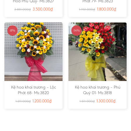
Hoa Phú Quý- Ms:3827
Phát 79- Ms:3823
3.500.000
₫
1.800.000
₫
3.851.000
₫
1.951.000
₫
-8%
-14%
Kệ hoa khai trương – Lộc
Kệ hoa khai trương – Phú
Phát 68- Ms:3820
Quý 01- Ms:3818
1.200.000
₫
1.300.000
₫
1.311.000
₫
1.511.000
₫