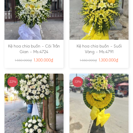
Kệ hoa chia buồn – Cõi Trần
Kệ hoa chia buồn – Suối
Gian – Ms:4724
Vàng – Ms:4791
1.300.000
₫
1.300.000
₫
1.550.000
₫
1.550.000
₫
-22%
-13%