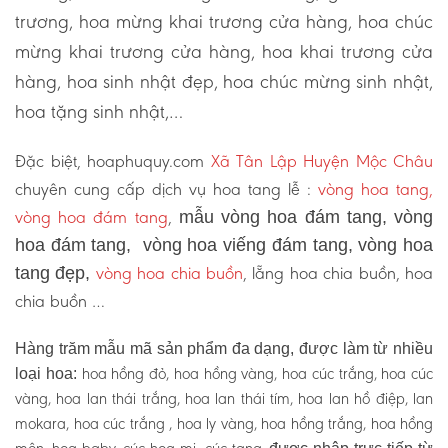
trương, hoa mừng khai trương cửa hàng, hoa chúc
mừng khai trương cửa hàng, hoa khai trương cửa
hàng, hoa sinh nhật đẹp, hoa chúc mừng sinh nhật,
hoa tặng sinh nhật,…
Đặc biệt, hoaphuquy.com
Xã Tân Lập Huyện Mộc Châu
chuyên cung cấp dịch vụ hoa tang lễ :
vòng hoa tang,
vòng hoa đám tang
,
mẫu vòng hoa đám tang, vòng
hoa đám tang, vòng hoa viếng đám tang, vòng hoa
vòng hoa chia buồn
, lẵng hoa chia buồn, hoa
tang đẹp,
chia buồn …
Hàng trăm mẫu mã sản phẩm đa dạng, được làm từ nhiều
hoa hồng đỏ, hoa hồng vàng, hoa cúc trắng, hoa cúc
loại hoa:
vàng, hoa lan thái trắng, hoa lan thái tím, hoa lan hồ điệp, lan
mokara, hoa cúc trắng , hoa ly vàng, hoa hồng trắng, hoa hồng