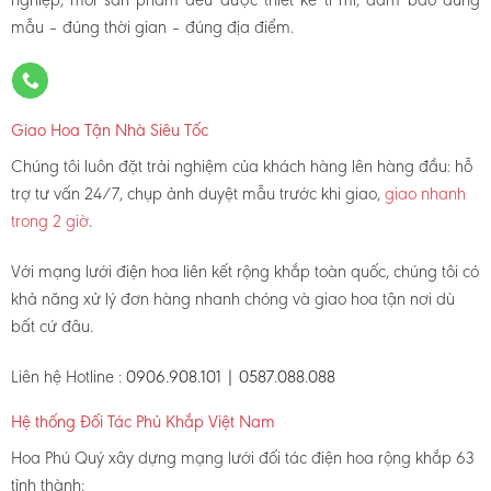
mẫu – đúng thời gian – đúng địa điểm.
Giao Hoa Tận Nhà Siêu Tốc
Chúng tôi luôn đặt trải nghiệm của khách hàng lên hàng đầu: hỗ
trợ tư vấn 24/7, chụp ảnh duyệt mẫu trước khi giao,
giao nhanh
trong 2 giờ
.
Với mạng lưới điện hoa liên kết rộng khắp toàn quốc, chúng tôi có
khả năng xử lý đơn hàng nhanh chóng và giao hoa tận nơi dù
bất cứ đâu.
Liên hệ Hotline :
0906.908.101 | 0587.088.088
Hệ thống Đối Tác Phủ Khắp Việt Nam
Hoa Phú Quý xây dựng mạng lưới đối tác điện hoa rộng khắp 63
tỉnh thành: