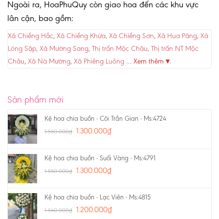
Ngoài ra, HoaPhuQuy còn giao hoa đến các khu vực
lân cận, bao gồm:
Xã Chiềng Hắc
,
Xã Chiềng Khừa
,
Xã Chiềng Sơn
,
Xã Hua Păng
,
Xã
Lóng Sập
,
Xã Mường Sang
,
Thị trấn Mộc Châu
,
Thị trấn NT Mộc
Châu
,
Xã Nà Mường
,
Xã Phiêng Luông
…
Xem thêm ▾
.
Sản phẩm mới
Kệ hoa chia buồn - Cõi Trần Gian - Ms:4724
1.300.000
₫
1.550.000
₫
Kệ hoa chia buồn - Suối Vàng - Ms:4791
1.300.000
₫
1.550.000
₫
Kệ hoa chia buồn - Lạc Viên - Ms:4815
1.200.000
₫
1.540.000
₫