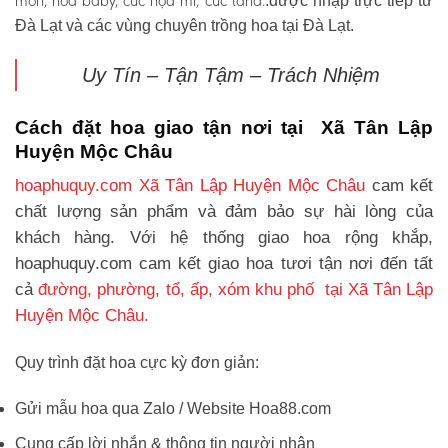
môn, hoa baby, cúc họa mi, cúc tana.
.được nhập trực tiếp từ
Đà Lạt và các vùng chuyên trồng hoa tại Đà Lạt.
Uy Tín – Tận Tậm – Trách Nhiệm
Cách đặt hoa giao tận nơi tại Xã Tân Lập
Huyện Mộc Châu
hoaphuquy.com Xã Tân Lập Huyện Mộc Châu
cam kết
chất lượng sản phẩm và đảm bảo sự hài lòng của
khách hàng. Với hệ thống giao hoa rộng khắp,
hoaphuquy.com cam kết giao hoa tươi tận nơi đến tất
cả
đường, phường, tổ, ấp, xóm khu phố tại Xã Tân Lập
Huyện Mộc Châu.
Quy trình đặt hoa cực kỳ đơn giản:
Gửi mẫu hoa qua Zalo / Website Hoa88.com
Cung cấp lời nhắn & thông tin người nhận