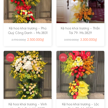
Kệ hoa khai trương – Phú
Kệ hoa khai trương – Thần
Quý Công Danh – Ms:3831
Tài 79- Ms:3829
2.500.000
₫
3.300.000
₫
2.790.000
₫
3.590.000
₫
-9%
-8%
Kệ hoa khai trương – Vinh
Kệ hoa khai trương – Lộc