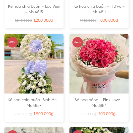
Kệ hoa chia buồn – Lạc Viên
Kệ hoa chia buồn – Hư vô –
– Ms:4815
Ms:4811
1.200.000
₫
1.000.000
₫
1.540.000
₫
1.150.000
₫
-10%
-14%
Kệ hoa chia buồn -Bình An –
Bó hoa hồng – Pink Love –
Ms:4837
Ms:3884
1.900.000
₫
700.000
₫
2.100.000
₫
812.000
₫