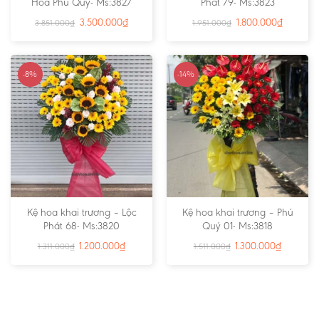
Hoa Phú Quý- Ms:3827
Phát 79- Ms:3823
3.500.000
₫
1.800.000
₫
3.851.000
₫
1.951.000
₫
-8%
-14%
Kệ hoa khai trương – Lộc
Kệ hoa khai trương – Phú
Phát 68- Ms:3820
Quý 01- Ms:3818
1.200.000
₫
1.300.000
₫
1.311.000
₫
1.511.000
₫