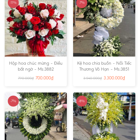
-11%
-7%
Hộp hoa chúc mừng – Điều
Kệ hoa chia buồn – Nỗi Tiếc
bất ngờ – Ms:3882
Thương Vô Hạn – Ms:3851
700.000
₫
3.300.000
₫
790.000
₫
3.540.000
₫
-7%
-8%