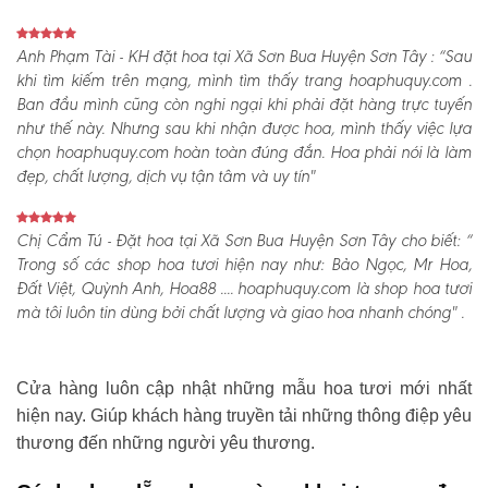
Anh Phạm Tài - KH đặt hoa tại Xã Sơn Bua Huyện Sơn Tây :
“Sau
khi tìm kiếm trên mạng, mình tìm thấy trang hoaphuquy.com .
Ban đầu mình cũng còn nghi ngại khi phải đặt hàng trực tuyến
như thế này. Nhưng sau khi nhận được hoa, mình thấy việc lựa
chọn hoaphuquy.com hoàn toàn đúng đắn. Hoa phải nói là làm
đẹp, chất lượng, dịch vụ tận tâm và uy tín"
Chị Cẩm Tú - Đặt hoa tại Xã Sơn Bua Huyện Sơn Tây cho biết:
“
Trong số các shop hoa tươi hiện nay như: Bảo Ngọc, Mr Hoa,
Đất Việt, Quỳnh Anh, Hoa88 .... hoaphuquy.com là shop hoa tươi
mà tôi luôn tin dùng bởi chất lượng và giao hoa nhanh chóng" .
Cửa hàng luôn cập nhật những mẫu hoa tươi mới nhất
hiện nay. Giúp khách hàng truyền tải những thông điệp yêu
thương đến những người yêu thương.