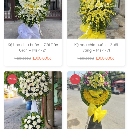
Kệ hoa chia buồn – Cõi Trần
Kệ hoa chia buồn – Suối
Gian – Ms:4724
Vàng – Ms:4791
1.300.000
₫
1.300.000
₫
1.550.000
₫
1.550.000
₫
-22%
-13%