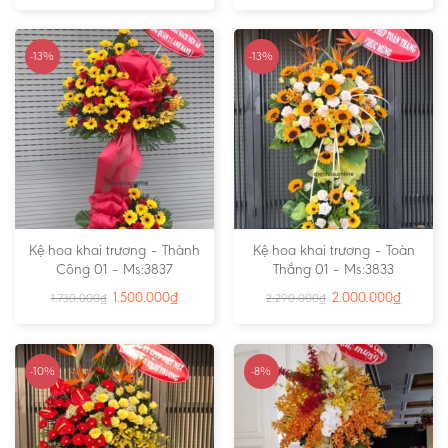
-13%
-13%
Kệ hoa khai trương – Thành
Kệ hoa khai trương – Toàn
Công 01 – Ms:3837
Thắng 01 – Ms:3833
1.500.000
₫
2.000.000
₫
1.730.000
₫
2.290.000
₫
-10%
-8%