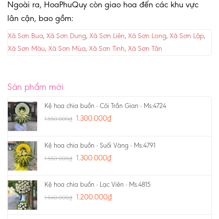
Ngoài ra, HoaPhuQuy còn giao hoa đến các khu vực
lân cận, bao gồm:
Xã Sơn Bua
,
Xã Sơn Dung
,
Xã Sơn Liên
,
Xã Sơn Long
,
Xã Sơn Lập
,
Xã Sơn Màu
,
Xã Sơn Mùa
,
Xã Sơn Tinh
,
Xã Sơn Tân
Sản phẩm mới
Kệ hoa chia buồn - Cõi Trần Gian - Ms:4724
1.300.000
₫
1.550.000
₫
Kệ hoa chia buồn - Suối Vàng - Ms:4791
1.300.000
₫
1.550.000
₫
Kệ hoa chia buồn - Lạc Viên - Ms:4815
1.200.000
₫
1.540.000
₫