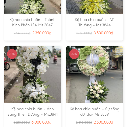
Kệ hoa chia buồn – Thành
Kệ hoa chia buồn – Vô
Kính Phân Ưu- Ms:3847
Thường – Ms:3844
2.350.000
₫
3.500.000
₫
2.540.000
₫
3.810.000
₫
-3%
-4%
Kệ hoa chia buồn – Ánh
Kệ hoa chia buồn – Sự sống
Sáng Thiên Đường – Ms:3841
đời đời- Ms:3839
6.000.000
₫
2.500.000
₫
6.210.000
₫
2.610.000
₫