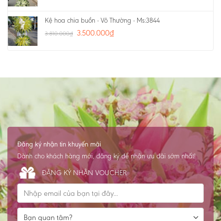
Kệ hoa chia buồn - Vô Thường - Ms:3844
3.500.000
₫
3.810.000
₫
Đăng ký nhận tin khuyến mãi
Dành cho khách hàng mới, đăng ký để nhận ưu đãi sớm nhất!
ĐĂNG KÝ NHẬN VOUCHER