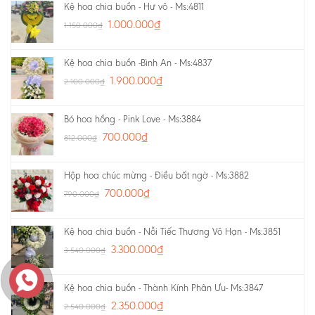
Kệ hoa chia buồn - Hư vô - Ms:4811
1.000.000
₫
1.150.000
₫
Kệ hoa chia buồn -Bình An - Ms:4837
1.900.000
₫
2.100.000
₫
Bó hoa hồng - Pink Love - Ms:3884
700.000
₫
812.000
₫
Hộp hoa chúc mừng - Điều bất ngờ - Ms:3882
700.000
₫
790.000
₫
Kệ hoa chia buồn - Nỗi Tiếc Thương Vô Hạn - Ms:3851
3.300.000
₫
3.540.000
₫
Kệ hoa chia buồn - Thành Kính Phân Ưu- Ms:3847
2.350.000
₫
2.540.000
₫