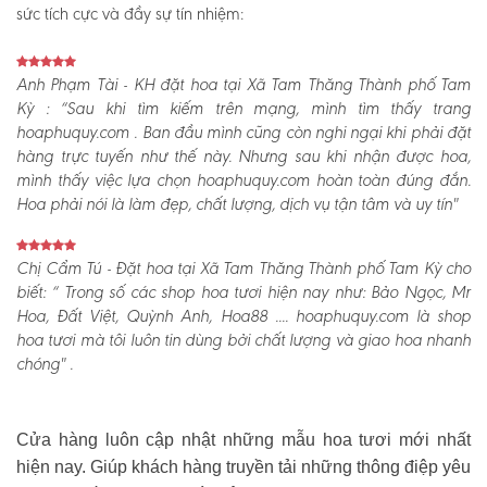
sức tích cực và đầy sự tín nhiệm:
Anh Phạm Tài - KH đặt hoa tại Xã Tam Thăng Thành phố Tam
Kỳ :
“Sau khi tìm kiếm trên mạng, mình tìm thấy trang
hoaphuquy.com . Ban đầu mình cũng còn nghi ngại khi phải đặt
hàng trực tuyến như thế này. Nhưng sau khi nhận được hoa,
mình thấy việc lựa chọn hoaphuquy.com hoàn toàn đúng đắn.
Hoa phải nói là làm đẹp, chất lượng, dịch vụ tận tâm và uy tín"
Chị Cẩm Tú - Đặt hoa tại Xã Tam Thăng Thành phố Tam Kỳ cho
biết:
“ Trong số các shop hoa tươi hiện nay như: Bảo Ngọc, Mr
Hoa, Đất Việt, Quỳnh Anh, Hoa88 .... hoaphuquy.com là shop
hoa tươi mà tôi luôn tin dùng bởi chất lượng và giao hoa nhanh
chóng" .
Cửa hàng luôn cập nhật những mẫu hoa tươi mới nhất
hiện nay. Giúp khách hàng truyền tải những thông điệp yêu