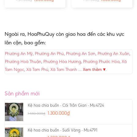
Ngoài ra, HoaPhuQuy còn giao hoa đến các khu vực
lân cận, bao gồm:
Phường An Mỹ
,
Phường An Phú
,
Phường An Sơn
,
Phường An Xuân
,
Phường Hoà Thuận
,
Phường Hòa Hương
,
Phường Phước Hòa
,
Xã
Tam Ngọc
,
Xã Tam Phú
,
Xã Tam Thanh
…
Xem thêm ▾
.
Sản phẩm mới
Kệ hoa chia buồn - Cõi Trần Gian - Ms:4724
1.300.000
₫
1.550.000
₫
Kệ hoa chia buồn - Suối Vàng - Ms:4791