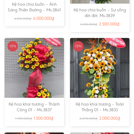
Kệ hoa chia buồn – Ánh
Sáng Thiên Đường – Ms:3841
Kệ hoa chia buồn – Sự sống
đời đời- Ms:3839
6.000.000
₫
6.210.000
₫
2.500.000
₫
2.610.000
₫
-13%
-13%
Kệ hoa khai trương – Thành
Kệ hoa khai trương – Toàn
Công 01 – Ms:3837
Thắng 01 – Ms:3833
1.500.000
₫
2.000.000
₫
1.730.000
₫
2.290.000
₫