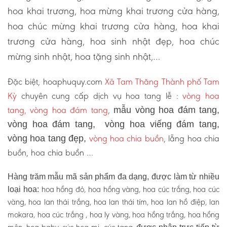
hoa khai trương, hoa mừng khai trương cửa hàng,
hoa chúc mừng khai trương cửa hàng, hoa khai
trương cửa hàng, hoa sinh nhật đẹp, hoa chúc
mừng sinh nhật, hoa tặng sinh nhật,…
Đặc biệt, hoaphuquy.com
Xã Tam Thăng Thành phố Tam
Kỳ
chuyên cung cấp dịch vụ hoa tang lễ :
vòng hoa
tang, vòng hoa đám tang
,
mẫu vòng hoa đám tang,
vòng hoa đám tang, vòng hoa viếng đám tang,
vòng hoa chia buồn
, lẵng hoa chia
vòng hoa tang đẹp,
buồn, hoa chia buồn …
Hàng trăm mẫu mã sản phẩm đa dạng, được làm từ nhiều
hoa hồng đỏ, hoa hồng vàng, hoa cúc trắng, hoa cúc
loại hoa:
vàng, hoa lan thái trắng, hoa lan thái tím, hoa lan hồ điệp, lan
mokara, hoa cúc trắng , hoa ly vàng, hoa hồng trắng, hoa hồng