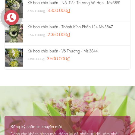
Kệ hoa chia buồn - Nỗi Tiếc Thương Vô Hạn - Ms:3851
3.300.000
₫
3.540.000
₫
Kệ hoa chia buồn - Thành Kính Phân Ưu- Ms:3847
2.350.000
₫
2.540.000
₫
Kệ hoa chia buồn - Vô Thường - Ms:3844
3.500.000
₫
3.810.000
₫
Đăng ký nhận tin khuyến mãi
Dành cho khách hàng mới, đăng ký để nhận ưu đãi sớm nhất!