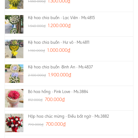
1.300.000
₫
1.550.000
₫
Kệ hoa chia buồn - Lạc Viên - Ms:4815
1.200.000
₫
1.540.000
₫
Kệ hoa chia buồn - Hư vô - Ms:4811
1.000.000
₫
1.150.000
₫
Kệ hoa chia buồn -Bình An - Ms:4837
1.900.000
₫
2.100.000
₫
Bó hoa hồng - Pink Love - Ms:3884
700.000
₫
812.000
₫
Hộp hoa chúc mừng - Điều bất ngờ - Ms:3882
700.000
₫
790.000
₫