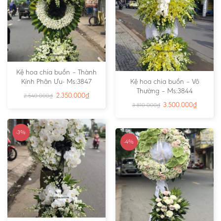
Kệ hoa chia buồn – Thành
Kính Phân Ưu- Ms:3847
Kệ hoa chia buồn – Vô
Thường – Ms:3844
2.350.000
₫
2.540.000
₫
3.500.000
₫
3.810.000
₫
-3%
-4%