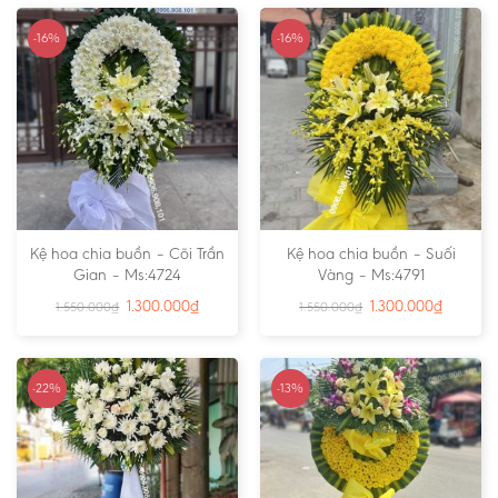
-16%
-16%
Kệ hoa chia buồn – Cõi Trần
Kệ hoa chia buồn – Suối
Gian – Ms:4724
Vàng – Ms:4791
1.300.000
₫
1.300.000
₫
1.550.000
₫
1.550.000
₫
-22%
-13%