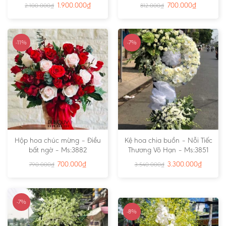
1.900.000
₫
700.000
₫
2.100.000
₫
812.000
₫
-11%
-7%
Hộp hoa chúc mừng – Điều
Kệ hoa chia buồn – Nỗi Tiếc
bất ngờ – Ms:3882
Thương Vô Hạn – Ms:3851
700.000
₫
3.300.000
₫
790.000
₫
3.540.000
₫
-7%
-8%