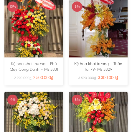
-10%
-8%
Kệ hoa khai trương – Phú
Kệ hoa khai trương – Thần
Quý Công Danh – Ms:3831
Tài 79- Ms:3829
2.500.000
₫
3.300.000
₫
2.790.000
₫
3.590.000
₫
-9%
-8%