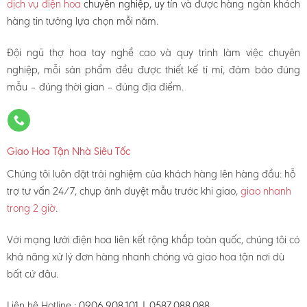
dịch vụ điện hoa
chuyên nghiệp, uy tín
và được hàng ngàn khách
hàng tin tưởng lựa chọn mỗi năm.
Đội ngũ thợ hoa tay nghề cao và quy trình làm việc chuyên
nghiệp, mỗi sản phẩm đều được thiết kế tỉ mỉ, đảm bảo đúng
mẫu – đúng thời gian – đúng địa điểm.
Giao Hoa Tận Nhà Siêu Tốc
Chúng tôi luôn đặt trải nghiệm của khách hàng lên hàng đầu: hỗ
trợ tư vấn 24/7, chụp ảnh duyệt mẫu trước khi giao,
giao nhanh
trong 2 giờ
.
Với mạng lưới điện hoa liên kết rộng khắp toàn quốc, chúng tôi có
khả năng xử lý đơn hàng nhanh chóng và giao hoa tận nơi dù
bất cứ đâu.
Liên hệ Hotline :
0906.908.101 | 0587.088.088