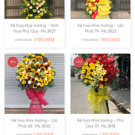
Kệ hoa khai trương – Vinh
Kệ hoa khai trương – Lộc
Hoa Phú Quý- Ms:3827
Phát 79- Ms:3823
3.500.000
₫
1.800.000
₫
3.851.000
₫
1.951.000
₫
-8%
-14%
Kệ hoa khai trương – Lộc
Kệ hoa khai trương – Phú
Phát 68- Ms:3820
Quý 01- Ms:3818
1.200.000
₫
1.300.000
₫
1.311.000
₫
1.511.000
₫