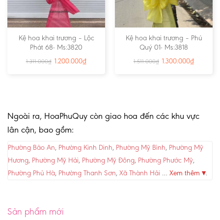
Kệ hoa khai trương – Lộc
Kệ hoa khai trương – Phú
Phát 68- Ms:3820
Quý 01- Ms:3818
1.200.000
₫
1.300.000
₫
1.311.000
₫
1.511.000
₫
Ngoài ra, HoaPhuQuy còn giao hoa đến các khu vực
lân cận, bao gồm:
Phường Bảo An
,
Phường Kinh Dinh
,
Phường Mỹ Bình
,
Phường Mỹ
Hương
,
Phường Mỹ Hải
,
Phường Mỹ Đông
,
Phường Phước Mỹ
,
Phường Phủ Hà
,
Phường Thanh Sơn
,
Xã Thành Hải
…
Xem thêm ▾
.
Sản phẩm mới