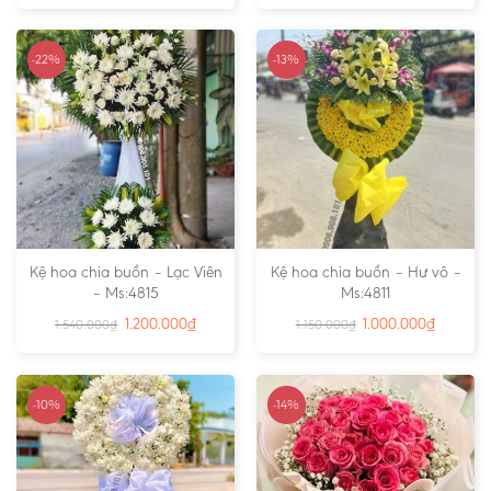
-22%
-13%
Kệ hoa chia buồn – Lạc Viên
Kệ hoa chia buồn – Hư vô –
– Ms:4815
Ms:4811
1.200.000
₫
1.000.000
₫
1.540.000
₫
1.150.000
₫
-10%
-14%