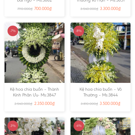
bất ngờ – Ms:3882
Thương Vô Hạn – Ms:3851
700.000
₫
3.300.000
₫
790.000
₫
3.540.000
₫
-7%
-8%
Kệ hoa chia buồn – Thành
Kệ hoa chia buồn – Vô
Kính Phân Ưu- Ms:3847
Thường – Ms:3844
2.350.000
₫
3.500.000
₫
2.540.000
₫
3.810.000
₫
-3%
-4%