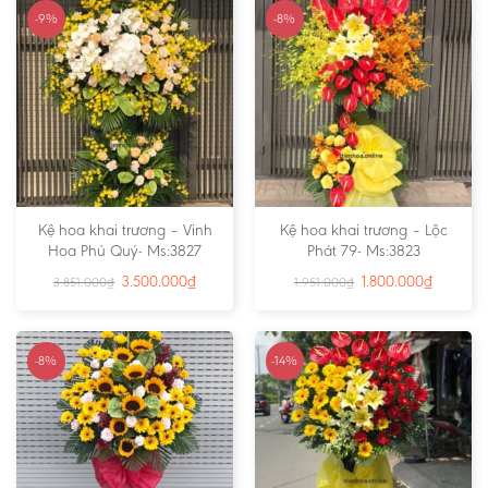
-9%
-8%
Kệ hoa khai trương – Vinh
Kệ hoa khai trương – Lộc
Hoa Phú Quý- Ms:3827
Phát 79- Ms:3823
3.500.000
₫
1.800.000
₫
3.851.000
₫
1.951.000
₫
-8%
-14%