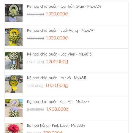
Kệ hoa chia buồn - Cõi Trần Gian - Ms:4724
1.300.000
₫
1.550.000
₫
Kệ hoa chia buồn - Suối Vàng - Ms:4791
1.300.000
₫
1.550.000
₫
Kệ hoa chia buồn - Lạc Viên - Ms:4815
1.200.000
₫
1.540.000
₫
Kệ hoa chia buồn - Hư vô - Ms:4811
1.000.000
₫
1.150.000
₫
Kệ hoa chia buồn -Bình An - Ms:4837
1.900.000
₫
2.100.000
₫
Bó hoa hồng - Pink Love - Ms:3884
700.000
₫