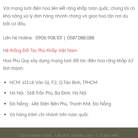
Với mạng lưới điện hoa liên kết rộng khắp toàn quốc, chúng tôi có
khả năng xử lý đơn hàng nhanh chóng và giao hoa tận nơi dù
bất cứ đâu.
Liên hệ Hotline :
0906.908.101 | 0587.088.088
Hệ thống Đối Tác Phủ Khắp Việt Nam
Hoa Phú Quý xây dựng mạng lưới đối tác điện hoa rộng khắp 63
tỉnh thành:
HCM: 413 Lê Văn Sỹ, P.2, Q.Tân Bình, TPHCM.
Hà Nội : 56B Trần Phú, Ba Đình, Hà Nội.
Đà Nẵng : 486 Điện Biên Phủ, Thanh Khê, Đà Nẵng
Và hàng trăm chi nhánh trên toàn quốc
CÁCH THANH TOÁN
CÂU HỎI THƯỜNG GẶP
C/S BẢO MẬT