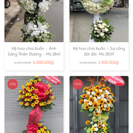
Kệ hoa chia buồn – Ánh
Kệ hoa chia buồn – Sự sống
Sáng Thiên Đường – Ms:3841
đời đời- Ms:3839
6.000.000
₫
2.500.000
₫
6.210.000
₫
2.610.000
₫
-13%
-13%