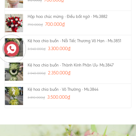
812.000
₫
Hộp hoa chúc mừng - Điều bất ngờ - Ms:3882
700.000
₫
790.000
₫
Kệ hoa chia buồn - Nỗi Tiếc Thương Vô Hạn - Ms:3851
3.300.000
₫
3.540.000
₫
Kệ hoa chia buồn - Thành Kính Phân Ưu- Ms:3847
2.350.000
₫
2.540.000
₫
Kệ hoa chia buồn - Vô Thường - Ms:3844
3.500.000
₫
3.810.000
₫