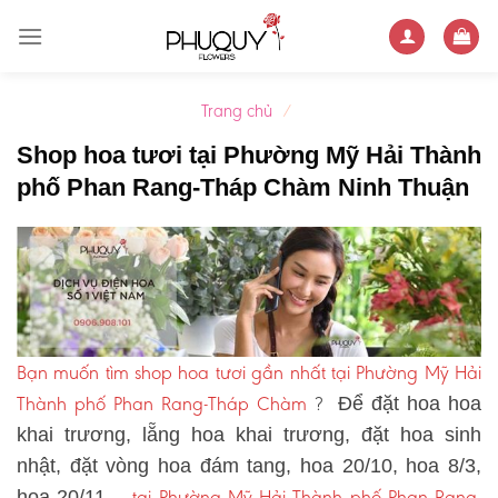
Skip
to
content
Trang chủ
/
Shop hoa tươi tại Phường Mỹ Hải Thành
phố Phan Rang-Tháp Chàm Ninh Thuận
Bạn muốn tìm shop hoa tươi gần nhất tại Phường Mỹ Hải
Thành phố Phan Rang-Tháp Chàm
?
Để đặt hoa hoa
khai trương, lẵng hoa khai trương, đặt hoa sinh
nhật, đặt vòng hoa đám tang, hoa 20/10, hoa 8/3,
tại Phường Mỹ Hải Thành phố Phan Rang-
hoa 20/11 …