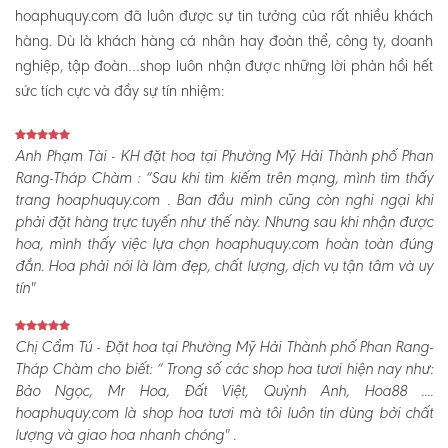
hoaphuquy.com đã luôn được sự tin tưởng của rất nhiều khách
hàng. Dù là khách hàng cá nhân hay đoàn thể, công ty, doanh
nghiệp, tập đoàn…shop luôn nhận được những lời phản hồi hết
sức tích cực và đầy sự tín nhiệm:
Anh Phạm Tài - KH đặt hoa tại Phường Mỹ Hải Thành phố Phan
Rang-Tháp Chàm :
“Sau khi tìm kiếm trên mạng, mình tìm thấy
trang hoaphuquy.com . Ban đầu mình cũng còn nghi ngại khi
phải đặt hàng trực tuyến như thế này. Nhưng sau khi nhận được
hoa, mình thấy việc lựa chọn hoaphuquy.com hoàn toàn đúng
đắn. Hoa phải nói là làm đẹp, chất lượng, dịch vụ tận tâm và uy
tín"
Chị Cẩm Tú - Đặt hoa tại Phường Mỹ Hải Thành phố Phan Rang-
Tháp Chàm cho biết:
“ Trong số các shop hoa tươi hiện nay như:
Bảo Ngọc, Mr Hoa, Đất Việt, Quỳnh Anh, Hoa88 ....
hoaphuquy.com là shop hoa tươi mà tôi luôn tin dùng bởi chất
lượng và giao hoa nhanh chóng" .