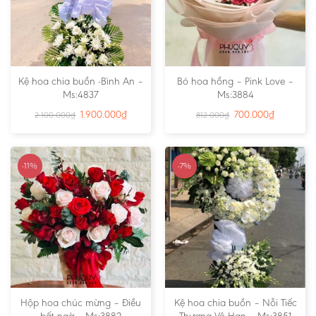
Kệ hoa chia buồn -Bình An –
Bó hoa hồng – Pink Love –
Ms:4837
Ms:3884
1.900.000
₫
700.000
₫
2.100.000
₫
812.000
₫
-11%
-7%
Hộp hoa chúc mừng – Điều
Kệ hoa chia buồn – Nỗi Tiếc