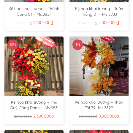
Kệ hoa khai trương – Thành
Kệ hoa khai trương – Toàn
Công 01 – Ms:3837
Thắng 01 – Ms:3833
1.500.000
₫
2.000.000
₫
1.730.000
₫
2.290.000
₫
-10%
-8%
Kệ hoa khai trương – Phú
Kệ hoa khai trương – Thần
Quý Công Danh – Ms:3831
Tài 79- Ms:3829
2.500.000
₫
3.300.000
₫
2.790.000
₫
3.590.000
₫