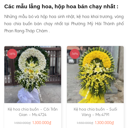
Các mẫu lẵng hoa, hộp hoa bán chạy nhất :
Những mẫu bó và hộp hoa sinh nhật, kệ hoa khai trương, vòng
hoa chia buồn bán chạy nhất tại Phường Mỹ Hải Thành phố
Phan Rang-Tháp Chàm .
-16%
-16%
Kệ hoa chia buồn – Cõi Trần
Kệ hoa chia buồn – Suối
Gian – Ms:4724
Vàng – Ms:4791
1.300.000
₫
1.300.000
₫
1.550.000
₫
1.550.000
₫