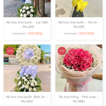
Kệ hoa chia buồn – Lạc Viên
Kệ hoa chia buồn – Hư vô –
– Ms:4815
Ms:4811
1.200.000
₫
1.000.000
₫
1.540.000
₫
1.150.000
₫
-10%
-14%
Kệ hoa chia buồn -Bình An –
Bó hoa hồng – Pink Love –
Ms:4837
Ms:3884