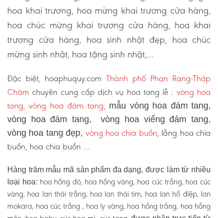
hoa khai trương, hoa mừng khai trương cửa hàng,
hoa chúc mừng khai trương cửa hàng, hoa khai
trương cửa hàng, hoa sinh nhật đẹp, hoa chúc
mừng sinh nhật, hoa tặng sinh nhật,…
Đặc biệt, hoaphuquy.com
Thành phố Phan Rang-Tháp
Chàm
chuyên cung cấp dịch vụ hoa tang lễ :
vòng hoa
tang, vòng hoa đám tang
,
mẫu vòng hoa đám tang,
vòng hoa đám tang, vòng hoa viếng đám tang,
vòng hoa chia buồn
, lẵng hoa chia
vòng hoa tang đẹp,
buồn, hoa chia buồn …
Hàng trăm mẫu mã sản phẩm đa dạng, được làm từ nhiều
hoa hồng đỏ, hoa hồng vàng, hoa cúc trắng, hoa cúc
loại hoa:
vàng, hoa lan thái trắng, hoa lan thái tím, hoa lan hồ điệp, lan
mokara, hoa cúc trắng , hoa ly vàng, hoa hồng trắng, hoa hồng