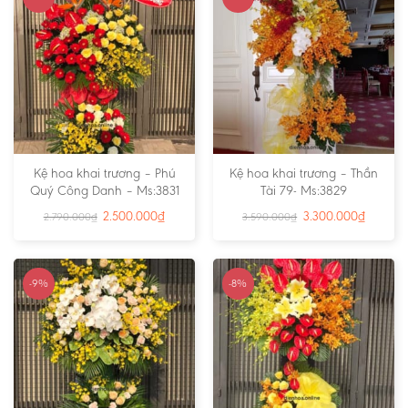
Kệ hoa khai trương – Phú
Kệ hoa khai trương – Thần
Quý Công Danh – Ms:3831
Tài 79- Ms:3829
2.500.000
₫
3.300.000
₫
2.790.000
₫
3.590.000
₫
-9%
-8%