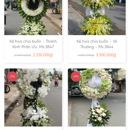
Kệ hoa chia buồn – Thành
Kệ hoa chia buồn – Vô
Kính Phân Ưu- Ms:3847
Thường – Ms:3844
2.350.000
₫
3.500.000
₫
2.540.000
₫
3.810.000
₫
-3%
-4%