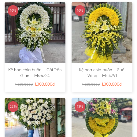
-16%
-16%
Kệ hoa chia buồn – Cõi Trần
Kệ hoa chia buồn – Suối
Gian – Ms:4724
Vàng – Ms:4791
1.300.000
₫
1.300.000
₫
1.550.000
₫
1.550.000
₫
-22%
-13%