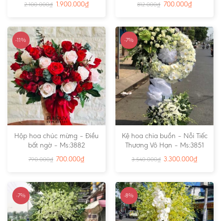
1.900.000
₫
700.000
₫
2.100.000
₫
812.000
₫
-11%
-7%
Hộp hoa chúc mừng – Điều
Kệ hoa chia buồn – Nỗi Tiếc
bất ngờ – Ms:3882
Thương Vô Hạn – Ms:3851
700.000
₫
3.300.000
₫
790.000
₫
3.540.000
₫
-7%
-8%