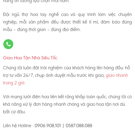
hàng tin tưởng lựa chọn mỗi năm.
Đội ngũ thợ hoa tay nghề cao và quy trình làm việc chuyên
nghiệp, mỗi sản phẩm đều được thiết kế tỉ mỉ, đảm bảo đúng
mẫu – đúng thời gian – đúng địa điểm.
Giao Hoa Tận Nhà Siêu Tốc
Chúng tôi luôn đặt trải nghiệm của khách hàng lên hàng đầu: hỗ
trợ tư vấn 24/7, chụp ảnh duyệt mẫu trước khi giao,
giao nhanh
trong 2 giờ
.
Với mạng lưới điện hoa liên kết rộng khắp toàn quốc, chúng tôi có
khả năng xử lý đơn hàng nhanh chóng và giao hoa tận nơi dù
bất cứ đâu.
Liên hệ Hotline :
0906.908.101 | 0587.088.088