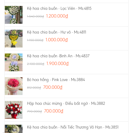
Kệ hoa chia buồn - Lạc Viên - Ms:4815
1.200.000
₫
1.540.000
₫
Kệ hoa chia buồn - Hư vô - Ms:4811
1.000.000
₫
1.150.000
₫
Kệ hoa chia buồn -Bình An - Ms:4837
1.900.000
₫
2.100.000
₫
Bó hoa hồng - Pink Love - Ms:3884
700.000
₫
812.000
₫
Hộp hoa chúc mừng - Điều bất ngờ - Ms:3882
700.000
₫
790.000
₫
Kệ hoa chia buồn - Nỗi Tiếc Thương Vô Hạn - Ms:3851