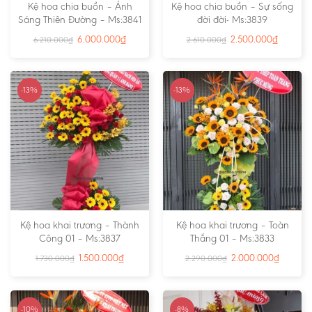
Kệ hoa chia buồn – Ánh
Kệ hoa chia buồn – Sự sống
Sáng Thiên Đường – Ms:3841
đời đời- Ms:3839
6.000.000
₫
2.500.000
₫
6.210.000
₫
2.610.000
₫
-13%
-13%
Kệ hoa khai trương – Thành
Kệ hoa khai trương – Toàn
Công 01 – Ms:3837
Thắng 01 – Ms:3833
1.500.000
₫
2.000.000
₫
1.730.000
₫
2.290.000
₫
-10%
-8%