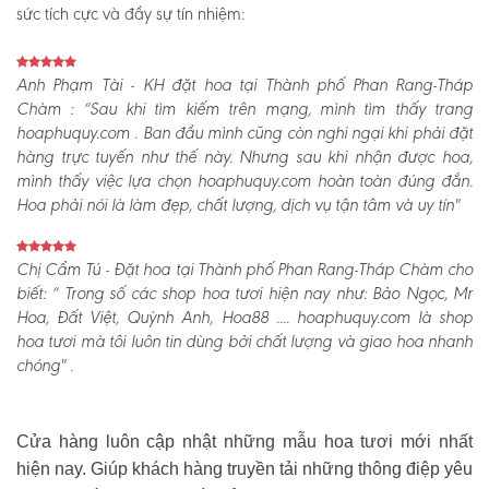
sức tích cực và đầy sự tín nhiệm:
Anh Phạm Tài - KH đặt hoa tại Thành phố Phan Rang-Tháp
Chàm :
“Sau khi tìm kiếm trên mạng, mình tìm thấy trang
hoaphuquy.com . Ban đầu mình cũng còn nghi ngại khi phải đặt
hàng trực tuyến như thế này. Nhưng sau khi nhận được hoa,
mình thấy việc lựa chọn hoaphuquy.com hoàn toàn đúng đắn.
Hoa phải nói là làm đẹp, chất lượng, dịch vụ tận tâm và uy tín"
Chị Cẩm Tú - Đặt hoa tại Thành phố Phan Rang-Tháp Chàm cho
biết:
“ Trong số các shop hoa tươi hiện nay như: Bảo Ngọc, Mr
Hoa, Đất Việt, Quỳnh Anh, Hoa88 .... hoaphuquy.com là shop
hoa tươi mà tôi luôn tin dùng bởi chất lượng và giao hoa nhanh
chóng" .
Cửa hàng luôn cập nhật những mẫu hoa tươi mới nhất
hiện nay. Giúp khách hàng truyền tải những thông điệp yêu