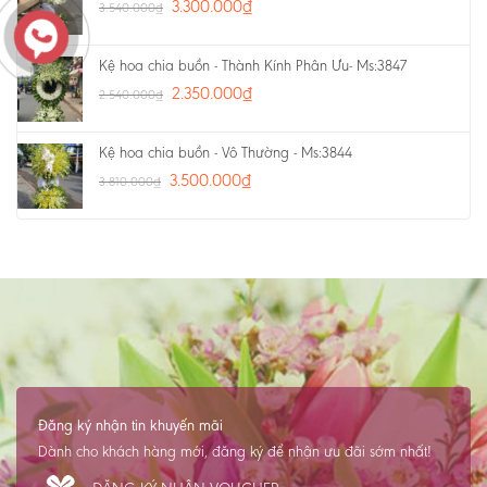
3.300.000
₫
3.540.000
₫
Kệ hoa chia buồn - Thành Kính Phân Ưu- Ms:3847
2.350.000
₫
2.540.000
₫
Kệ hoa chia buồn - Vô Thường - Ms:3844
3.500.000
₫
3.810.000
₫
Đăng ký nhận tin khuyến mãi
Dành cho khách hàng mới, đăng ký để nhận ưu đãi sớm nhất!