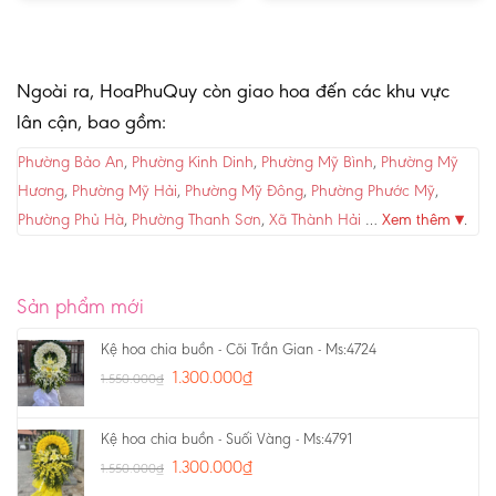
Ngoài ra, HoaPhuQuy còn giao hoa đến các khu vực
lân cận, bao gồm:
Phường Bảo An
,
Phường Kinh Dinh
,
Phường Mỹ Bình
,
Phường Mỹ
Hương
,
Phường Mỹ Hải
,
Phường Mỹ Đông
,
Phường Phước Mỹ
,
Phường Phủ Hà
,
Phường Thanh Sơn
,
Xã Thành Hải
…
Xem thêm ▾
.
Sản phẩm mới
Kệ hoa chia buồn - Cõi Trần Gian - Ms:4724
1.300.000
₫
1.550.000
₫
Kệ hoa chia buồn - Suối Vàng - Ms:4791
1.300.000
₫
1.550.000
₫