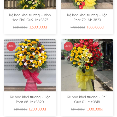
Kệ hoa khai trương – Vinh
Kệ hoa khai trương – Lộc
Hoa Phú Quý- Ms:3827
Phát 79- Ms:3823
3.500.000
₫
1.800.000
₫
3.851.000
₫
1.951.000
₫
-8%
-14%
Kệ hoa khai trương – Lộc
Kệ hoa khai trương – Phú
Phát 68- Ms:3820
Quý 01- Ms:3818
1.200.000
₫
1.300.000
₫
1.311.000
₫
1.511.000
₫