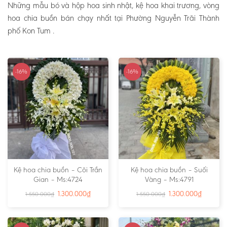
Những mẫu bó và hộp hoa sinh nhật, kệ hoa khai trương, vòng
hoa chia buồn bán chạy nhất tại Phường Nguyễn Trãi Thành
phố Kon Tum .
-16%
-16%
Kệ hoa chia buồn – Cõi Trần
Kệ hoa chia buồn – Suối
Gian – Ms:4724
Vàng – Ms:4791
1.300.000
₫
1.300.000
₫
1.550.000
₫
1.550.000
₫