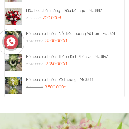
Hộp hoa chúc mừng - Điều bất ngờ - Ms:3882
700.000
₫
790.000
₫
Kệ hoa chia buồn - Nỗi Tiếc Thương Vô Hạn - Ms:3851
3.300.000
₫
3.540.000
₫
Kệ hoa chia buồn - Thành Kính Phân Ưu- Ms:3847
2.350.000
₫
2.540.000
₫
Kệ hoa chia buồn - Vô Thường - Ms:3844
3.500.000
₫
3.810.000
₫