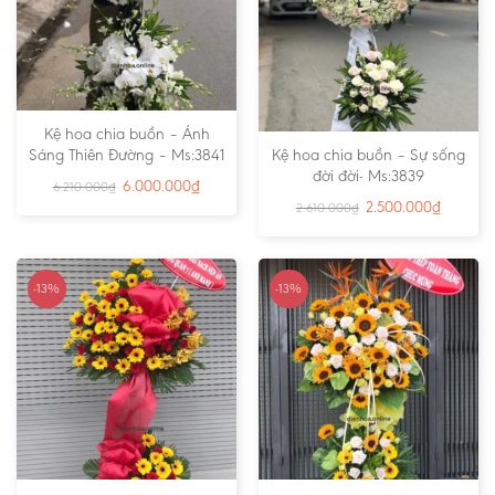
Kệ hoa chia buồn – Ánh
Sáng Thiên Đường – Ms:3841
Kệ hoa chia buồn – Sự sống
đời đời- Ms:3839
6.000.000
₫
6.210.000
₫
2.500.000
₫
2.610.000
₫
-13%
-13%