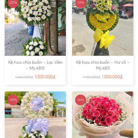
-22%
-13%
Kệ hoa chia buồn – Lạc Viên
Kệ hoa chia buồn – Hư vô –
– Ms:4815
Ms:4811
1.200.000
₫
1.000.000
₫
1.540.000
₫
1.150.000
₫
-10%
-14%