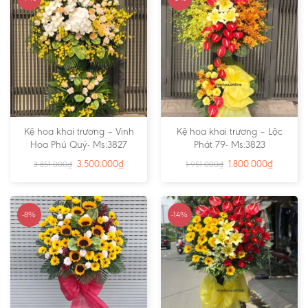
Kệ hoa khai trương – Vinh
Kệ hoa khai trương – Lộc
Hoa Phú Quý- Ms:3827
Phát 79- Ms:3823
3.500.000
₫
1.800.000
₫
3.851.000
₫
1.951.000
₫
-8%
-14%