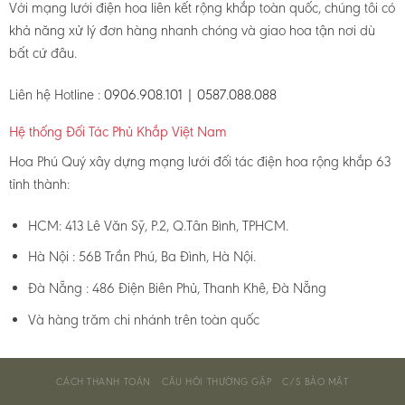
Với mạng lưới điện hoa liên kết rộng khắp toàn quốc, chúng tôi có
khả năng xử lý đơn hàng nhanh chóng và giao hoa tận nơi dù
bất cứ đâu.
Liên hệ Hotline :
0906.908.101 | 0587.088.088
Hệ thống Đối Tác Phủ Khắp Việt Nam
Hoa Phú Quý xây dựng mạng lưới đối tác điện hoa rộng khắp 63
tỉnh thành:
HCM: 413 Lê Văn Sỹ, P.2, Q.Tân Bình, TPHCM.
Hà Nội : 56B Trần Phú, Ba Đình, Hà Nội.
Đà Nẵng : 486 Điện Biên Phủ, Thanh Khê, Đà Nẵng
Và hàng trăm chi nhánh trên toàn quốc
CÁCH THANH TOÁN
CÂU HỎI THƯỜNG GẶP
C/S BẢO MẬT