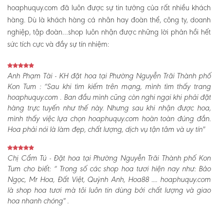
hoaphuquy.com đã luôn được sự tin tưởng của rất nhiều khách
hàng. Dù là khách hàng cá nhân hay đoàn thể, công ty, doanh
nghiệp, tập đoàn…shop luôn nhận được những lời phản hồi hết
sức tích cực và đầy sự tín nhiệm:
Anh Phạm Tài - KH đặt hoa tại Phường Nguyễn Trãi Thành phố
Kon Tum :
“Sau khi tìm kiếm trên mạng, mình tìm thấy trang
hoaphuquy.com . Ban đầu mình cũng còn nghi ngại khi phải đặt
hàng trực tuyến như thế này. Nhưng sau khi nhận được hoa,
mình thấy việc lựa chọn hoaphuquy.com hoàn toàn đúng đắn.
Hoa phải nói là làm đẹp, chất lượng, dịch vụ tận tâm và uy tín"
Chị Cẩm Tú - Đặt hoa tại Phường Nguyễn Trãi Thành phố Kon
Tum cho biết:
“ Trong số các shop hoa tươi hiện nay như: Bảo
Ngọc, Mr Hoa, Đất Việt, Quỳnh Anh, Hoa88 .... hoaphuquy.com
là shop hoa tươi mà tôi luôn tin dùng bởi chất lượng và giao
hoa nhanh chóng" .