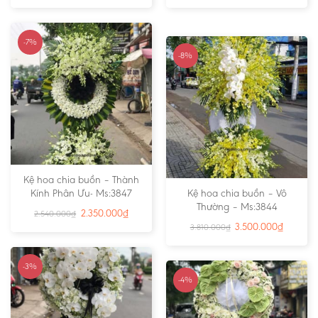
-7%
-8%
Kệ hoa chia buồn – Thành
Kính Phân Ưu- Ms:3847
Kệ hoa chia buồn – Vô
Thường – Ms:3844
2.350.000
₫
2.540.000
₫
3.500.000
₫
3.810.000
₫
-3%
-4%