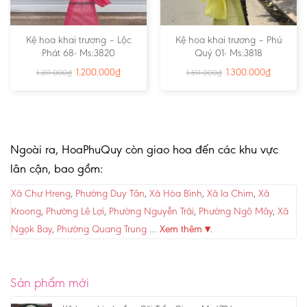
Kệ hoa khai trương – Lộc
Kệ hoa khai trương – Phú
Phát 68- Ms:3820
Quý 01- Ms:3818
1.200.000
₫
1.300.000
₫
1.311.000
₫
1.511.000
₫
Ngoài ra, HoaPhuQuy còn giao hoa đến các khu vực
lân cận, bao gồm:
Xã Chư Hreng
,
Phường Duy Tân
,
Xã Hòa Bình
,
Xã Ia Chim
,
Xã
Kroong
,
Phường Lê Lợi
,
Phường Nguyễn Trãi
,
Phường Ngô Mây
,
Xã
Ngọk Bay
,
Phường Quang Trung
…
Xem thêm ▾
.
Sản phẩm mới