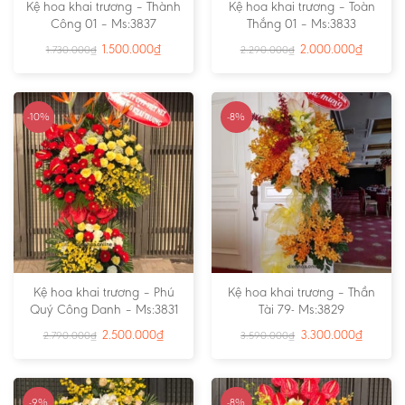
Kệ hoa khai trương – Thành
Kệ hoa khai trương – Toàn
Công 01 – Ms:3837
Thắng 01 – Ms:3833
1.500.000
₫
2.000.000
₫
1.730.000
₫
2.290.000
₫
-10%
-8%
Kệ hoa khai trương – Phú
Kệ hoa khai trương – Thần
Quý Công Danh – Ms:3831
Tài 79- Ms:3829
2.500.000
₫
3.300.000
₫
2.790.000
₫
3.590.000
₫
-9%
-8%