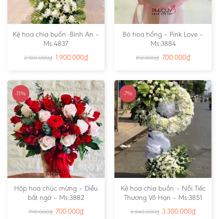
Kệ hoa chia buồn -Bình An –
Bó hoa hồng – Pink Love –
Ms:4837
Ms:3884
1.900.000
₫
700.000
₫
2.100.000
₫
812.000
₫
-11%
-7%
Hộp hoa chúc mừng – Điều
Kệ hoa chia buồn – Nỗi Tiếc
bất ngờ – Ms:3882
Thương Vô Hạn – Ms:3851
700.000
₫
3.300.000
₫
790.000
₫
3.540.000
₫