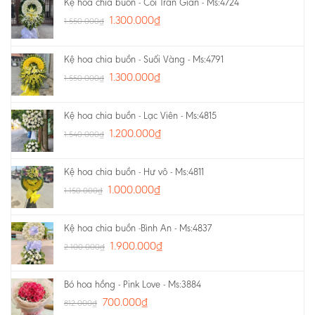
Kệ hoa chia buồn - Cõi Trần Gian - Ms:4724
1.300.000
₫
1.550.000
₫
Kệ hoa chia buồn - Suối Vàng - Ms:4791
1.300.000
₫
1.550.000
₫
Kệ hoa chia buồn - Lạc Viên - Ms:4815
1.200.000
₫
1.540.000
₫
Kệ hoa chia buồn - Hư vô - Ms:4811
1.000.000
₫
1.150.000
₫
Kệ hoa chia buồn -Bình An - Ms:4837
1.900.000
₫
2.100.000
₫
Bó hoa hồng - Pink Love - Ms:3884
700.000
₫
812.000
₫