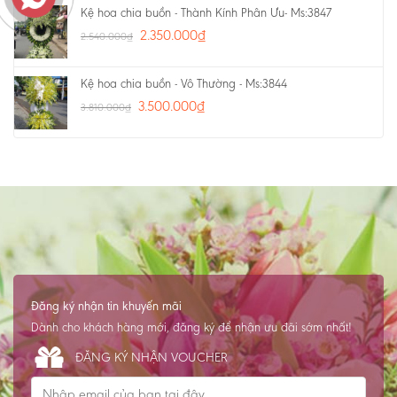
Kệ hoa chia buồn - Thành Kính Phân Ưu- Ms:3847
2.350.000
₫
2.540.000
₫
Kệ hoa chia buồn - Vô Thường - Ms:3844
3.500.000
₫
3.810.000
₫
Đăng ký nhận tin khuyến mãi
Dành cho khách hàng mới, đăng ký để nhận ưu đãi sớm nhất!
ĐĂNG KÝ NHẬN VOUCHER