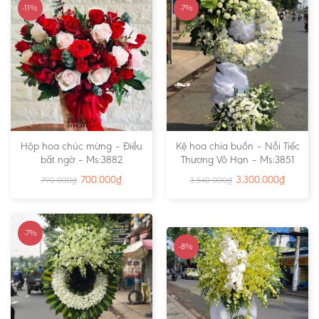
-11%
-7%
Hộp hoa chúc mừng – Điều
Kệ hoa chia buồn – Nỗi Tiếc
bất ngờ – Ms:3882
Thương Vô Hạn – Ms:3851
700.000
₫
3.300.000
₫
790.000
₫
3.540.000
₫
-7%
-8%