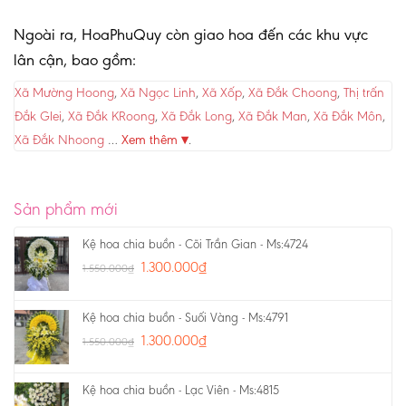
Ngoài ra, HoaPhuQuy còn giao hoa đến các khu vực
lân cận, bao gồm:
Xã Mường Hoong
,
Xã Ngọc Linh
,
Xã Xốp
,
Xã Đắk Choong
,
Thị trấn
Đắk Glei
,
Xã Đắk KRoong
,
Xã Đắk Long
,
Xã Đắk Man
,
Xã Đắk Môn
,
Xã Đắk Nhoong
…
Xem thêm ▾
.
Sản phẩm mới
Kệ hoa chia buồn - Cõi Trần Gian - Ms:4724
1.300.000
₫
1.550.000
₫
Kệ hoa chia buồn - Suối Vàng - Ms:4791
1.300.000
₫
1.550.000
₫
Kệ hoa chia buồn - Lạc Viên - Ms:4815