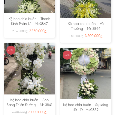
Kệ hoa chia buồn – Thành
Kính Phân Ưu- Ms:3847
Kệ hoa chia buồn – Vô
Thường – Ms:3844
2.350.000
₫
2.540.000
₫
3.500.000
₫
3.810.000
₫
-3%
-4%
Kệ hoa chia buồn – Ánh
Sáng Thiên Đường – Ms:3841
Kệ hoa chia buồn – Sự sống
đời đời- Ms:3839
6.000.000
₫
6.210.000
₫