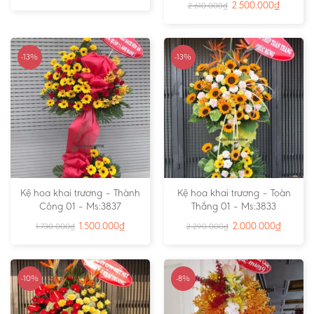
2.500.000
₫
2.610.000
₫
-13%
-13%
Kệ hoa khai trương – Thành
Kệ hoa khai trương – Toàn
Công 01 – Ms:3837
Thắng 01 – Ms:3833
1.500.000
₫
2.000.000
₫
1.730.000
₫
2.290.000
₫
-10%
-8%