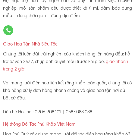
Đội ngũ thợ hoa tay nghề cao và quy trình làm việc chuyên
nghiệp, mỗi sản phẩm đều được thiết kế tỉ mỉ, đảm bảo đúng
mẫu – đúng thời gian – đúng địa điểm.
Giao Hoa Tận Nhà Siêu Tốc
Chúng tôi luôn đặt trải nghiệm của khách hàng lên hàng đầu: hỗ
trợ tư vấn 24/7, chụp ảnh duyệt mẫu trước khi giao,
giao nhanh
trong 2 giờ
.
Với mạng lưới điện hoa liên kết rộng khắp toàn quốc, chúng tôi có
khả năng xử lý đơn hàng nhanh chóng và giao hoa tận nơi dù
bất cứ đâu.
Liên hệ Hotline :
0906.908.101 | 0587.088.088
Hệ thống Đối Tác Phủ Khắp Việt Nam
Hoa Phú Quý xây dựng mạng lưới đối tác điện hoa rộng khắp 63