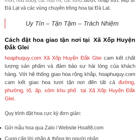
môn, hoa baby, cúc họa mi, cúc tana.
.được nhập trực tiếp từ
Đà Lạt và các vùng chuyên trồng hoa tại Đà Lạt.
Uy Tín – Tận Tậm – Trách Nhiệm
Cách đặt hoa giao tận nơi tại Xã Xốp Huyện
Đắk Glei
hoaphuquy.com Xã Xốp Huyện Đắk Glei
cam kết chất
lượng sản phẩm và đảm bảo sự hài lòng của khách
hàng. Với hệ thống giao hoa rộng khắp, hoaphuquy.com
cam kết giao hoa tươi tận nơi đến tất cả
đường,
phường, tổ, ấp, xóm khu phố tại Xã Xốp Huyện Đắk
Glei.
Quy trình đặt hoa cực kỳ đơn giản:
Gửi mẫu hoa qua Zalo / Website Hoa88.com
Cung cấp lời nhắn & thông tin người nhận