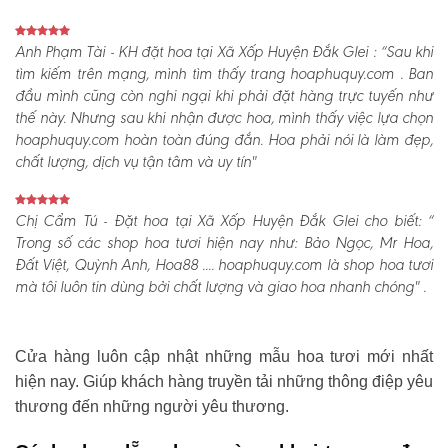
Anh Phạm Tài - KH đặt hoa tại Xã Xốp Huyện Đắk Glei :
“Sau khi
tìm kiếm trên mạng, mình tìm thấy trang hoaphuquy.com . Ban
đầu mình cũng còn nghi ngại khi phải đặt hàng trực tuyến như
thế này. Nhưng sau khi nhận được hoa, mình thấy việc lựa chọn
hoaphuquy.com hoàn toàn đúng đắn. Hoa phải nói là làm đẹp,
chất lượng, dịch vụ tận tâm và uy tín"
Chị Cẩm Tú - Đặt hoa tại Xã Xốp Huyện Đắk Glei cho biết:
“
Trong số các shop hoa tươi hiện nay như: Bảo Ngọc, Mr Hoa,
Đất Việt, Quỳnh Anh, Hoa88 .... hoaphuquy.com là shop hoa tươi
mà tôi luôn tin dùng bởi chất lượng và giao hoa nhanh chóng" .
Cửa hàng luôn cập nhật những mẫu hoa tươi mới nhất
hiện nay. Giúp khách hàng truyền tải những thông điệp yêu
thương đến những người yêu thương.