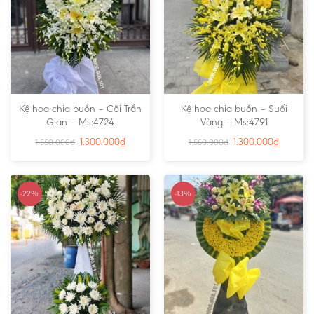
Kệ hoa chia buồn – Cõi Trần
Kệ hoa chia buồn – Suối
Gian – Ms:4724
Vàng – Ms:4791
1.300.000
₫
1.300.000
₫
1.550.000
₫
1.550.000
₫
-22%
-13%