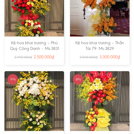
Kệ hoa khai trương – Phú
Kệ hoa khai trương – Thần
Quý Công Danh – Ms:3831
Tài 79- Ms:3829
2.500.000
₫
3.300.000
₫
2.790.000
₫
3.590.000
₫
-9%
-8%