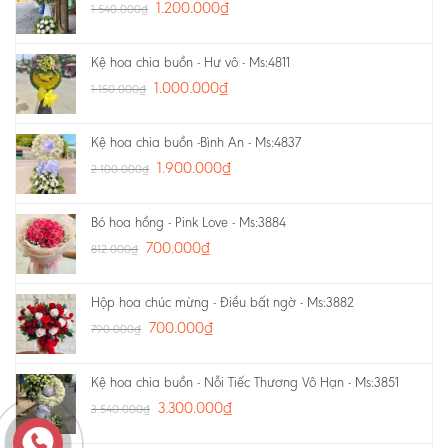
1.200.000
₫
1.540.000
₫
Kệ hoa chia buồn - Hư vô - Ms:4811
1.000.000
₫
1.150.000
₫
Kệ hoa chia buồn -Bình An - Ms:4837
1.900.000
₫
2.100.000
₫
Bó hoa hồng - Pink Love - Ms:3884
700.000
₫
812.000
₫
Hộp hoa chúc mừng - Điều bất ngờ - Ms:3882
700.000
₫
790.000
₫
Kệ hoa chia buồn - Nỗi Tiếc Thương Vô Hạn - Ms:3851
3.300.000
₫
3.540.000
₫