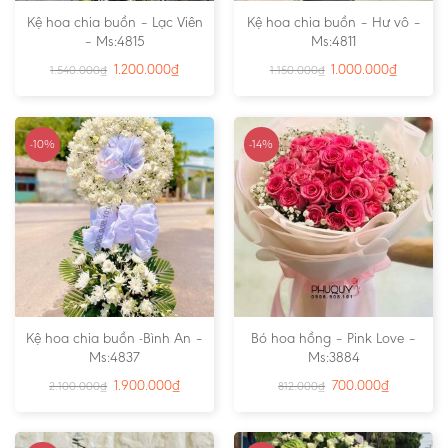
Kệ hoa chia buồn – Lạc Viên
Kệ hoa chia buồn – Hư vô –
– Ms:4815
Ms:4811
1.200.000
₫
1.000.000
₫
1.540.000
₫
1.150.000
₫
-10%
-14%
Kệ hoa chia buồn -Bình An –
Bó hoa hồng – Pink Love –
Ms:4837
Ms:3884
1.900.000
₫
700.000
₫
2.100.000
₫
812.000
₫