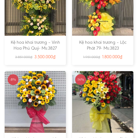
Kệ hoa khai trương – Vinh
Kệ hoa khai trương – Lộc
Hoa Phú Quý- Ms:3827
Phát 79- Ms:3823
3.500.000
₫
1.800.000
₫
3.851.000
₫
1.951.000
₫
-8%
-14%