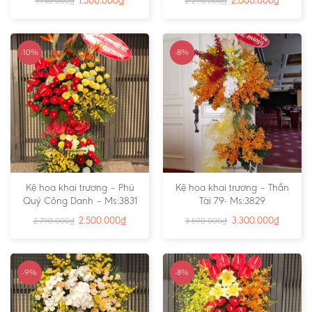
1.500.000
₫
2.000.000
₫
1.730.000
₫
2.290.000
₫
-10%
-8%
Kệ hoa khai trương – Phú
Kệ hoa khai trương – Thần
Quý Công Danh – Ms:3831
Tài 79- Ms:3829
2.500.000
₫
3.300.000
₫
2.790.000
₫
3.590.000
₫
-9%
-8%