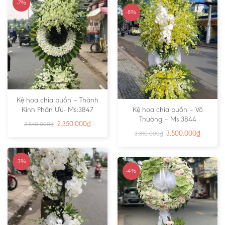
-7%
-8%
Kệ hoa chia buồn – Thành
Kính Phân Ưu- Ms:3847
Kệ hoa chia buồn – Vô
Thường – Ms:3844
2.350.000
₫
2.540.000
₫
3.500.000
₫
3.810.000
₫
-3%
-4%