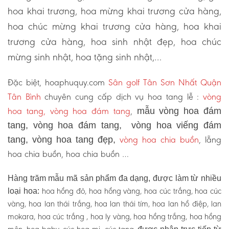
hoa khai trương, hoa mừng khai trương cửa hàng,
hoa chúc mừng khai trương cửa hàng, hoa khai
trương cửa hàng, hoa sinh nhật đẹp, hoa chúc
mừng sinh nhật, hoa tặng sinh nhật,…
Đặc biệt, hoaphuquy.com
Sân golf Tân Sơn Nhất Quận
Tân Bình
chuyên cung cấp dịch vụ hoa tang lễ :
vòng
hoa tang, vòng hoa đám tang
,
mẫu vòng hoa đám
tang, vòng hoa đám tang, vòng hoa viếng đám
vòng hoa chia buồn
, lẵng
tang, vòng hoa tang đẹp,
hoa chia buồn, hoa chia buồn …
Hàng trăm mẫu mã sản phẩm đa dạng, được làm từ nhiều
hoa hồng đỏ, hoa hồng vàng, hoa cúc trắng, hoa cúc
loại hoa:
vàng, hoa lan thái trắng, hoa lan thái tím, hoa lan hồ điệp, lan
mokara, hoa cúc trắng , hoa ly vàng, hoa hồng trắng, hoa hồng