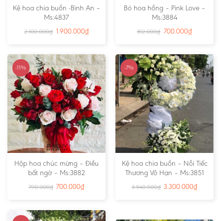
Kệ hoa chia buồn -Bình An –
Bó hoa hồng – Pink Love –
Ms:4837
Ms:3884
1.900.000
₫
700.000
₫
2.100.000
₫
812.000
₫
-11%
-7%
Hộp hoa chúc mừng – Điều
Kệ hoa chia buồn – Nỗi Tiếc
bất ngờ – Ms:3882
Thương Vô Hạn – Ms:3851
700.000
₫
3.300.000
₫
790.000
₫
3.540.000
₫