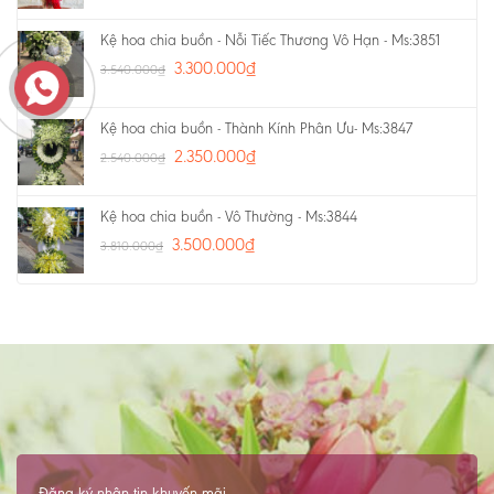
Kệ hoa chia buồn - Nỗi Tiếc Thương Vô Hạn - Ms:3851
3.300.000
₫
3.540.000
₫
Kệ hoa chia buồn - Thành Kính Phân Ưu- Ms:3847
2.350.000
₫
2.540.000
₫
Kệ hoa chia buồn - Vô Thường - Ms:3844
3.500.000
₫
3.810.000
₫
Đăng ký nhận tin khuyến mãi