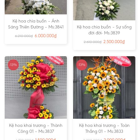
Kệ hoa chia buồn – Ánh
Sáng Thiên Đường – Ms:3841
Kệ hoa chia buồn – Sự sống
đời đời- Ms:3839
6.000.000
₫
6.210.000
₫
2.500.000
₫
2.610.000
₫
-13%
-13%
Kệ hoa khai trương – Thành
Kệ hoa khai trương – Toàn
Công 01 – Ms:3837
Thắng 01 – Ms:3833