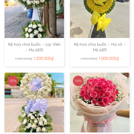
Kệ hoa chia buồn – Lạc Viên
Kệ hoa chia buồn – Hư vô –
– Ms:4815
Ms:4811
1.200.000
₫
1.000.000
₫
1.540.000
₫
1.150.000
₫
-10%
-14%