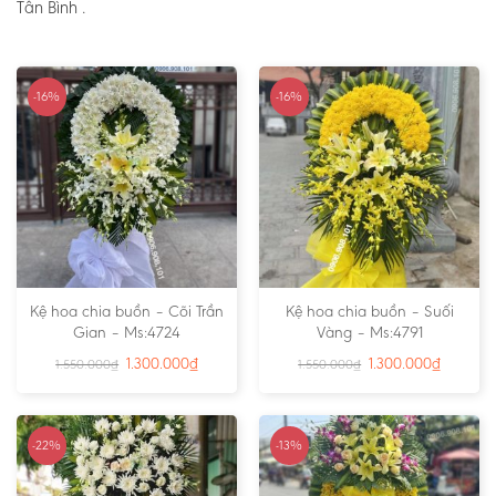
Tân Bình .
-16%
-16%
Kệ hoa chia buồn – Cõi Trần
Kệ hoa chia buồn – Suối
Gian – Ms:4724
Vàng – Ms:4791
1.300.000
₫
1.300.000
₫
1.550.000
₫
1.550.000
₫
-22%
-13%