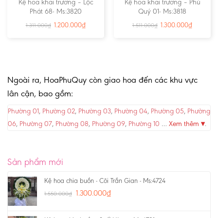
Kệ hoa khai trương – Lộc
Kệ hoa khai trương – Phú
Phát 68- Ms:3820
Quý 01- Ms:3818
1.200.000
₫
1.300.000
₫
1.311.000
₫
1.511.000
₫
Ngoài ra, HoaPhuQuy còn giao hoa đến các khu vực
lân cận, bao gồm:
Phường 01
,
Phường 02
,
Phường 03
,
Phường 04
,
Phường 05
,
Phường
06
,
Phường 07
,
Phường 08
,
Phường 09
,
Phường 10
…
Xem thêm ▾
.
Sản phẩm mới
Kệ hoa chia buồn - Cõi Trần Gian - Ms:4724
1.300.000
₫
1.550.000
₫