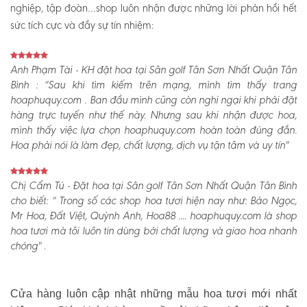
nghiệp, tập đoàn…shop luôn nhận được những lời phản hồi hết
sức tích cực và đầy sự tín nhiệm:
Anh Phạm Tài - KH đặt hoa tại Sân golf Tân Sơn Nhất Quận Tân
Bình :
“Sau khi tìm kiếm trên mạng, mình tìm thấy trang
hoaphuquy.com . Ban đầu mình cũng còn nghi ngại khi phải đặt
hàng trực tuyến như thế này. Nhưng sau khi nhận được hoa,
mình thấy việc lựa chọn hoaphuquy.com hoàn toàn đúng đắn.
Hoa phải nói là làm đẹp, chất lượng, dịch vụ tận tâm và uy tín"
Chị Cẩm Tú - Đặt hoa tại Sân golf Tân Sơn Nhất Quận Tân Bình
cho biết:
“ Trong số các shop hoa tươi hiện nay như: Bảo Ngọc,
Mr Hoa, Đất Việt, Quỳnh Anh, Hoa88 .... hoaphuquy.com là shop
hoa tươi mà tôi luôn tin dùng bởi chất lượng và giao hoa nhanh
chóng" .
Cửa hàng luôn cập nhật những mẫu hoa tươi mới nhất