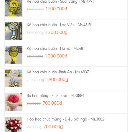
Kệ hoa chia buồn - Suối Vàng - Ms:4791
1.300.000
₫
1.550.000
₫
Kệ hoa chia buồn - Lạc Viên - Ms:4815
1.200.000
₫
1.540.000
₫
Kệ hoa chia buồn - Hư vô - Ms:4811
1.000.000
₫
1.150.000
₫
Kệ hoa chia buồn -Bình An - Ms:4837
1.900.000
₫
2.100.000
₫
Bó hoa hồng - Pink Love - Ms:3884
700.000
₫
812.000
₫
Hộp hoa chúc mừng - Điều bất ngờ - Ms:3882
700.000
₫
790.000
₫