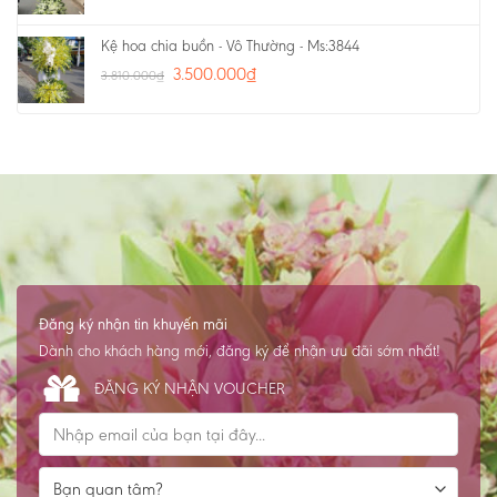
Kệ hoa chia buồn - Vô Thường - Ms:3844
3.500.000
₫
3.810.000
₫
Đăng ký nhận tin khuyến mãi
Dành cho khách hàng mới, đăng ký để nhận ưu đãi sớm nhất!
ĐĂNG KÝ NHẬN VOUCHER