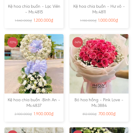
Kệ hoa chia buồn – Lạc Viên
Kệ hoa chia buồn – Hư vô –
– Ms:4815
Ms:4811
1.200.000
₫
1.000.000
₫
1.540.000
₫
1.150.000
₫
-10%
-14%
Kệ hoa chia buồn -Bình An –
Bó hoa hồng – Pink Love –
Ms:4837
Ms:3884
1.900.000
₫
700.000
₫
2.100.000
₫
812.000
₫