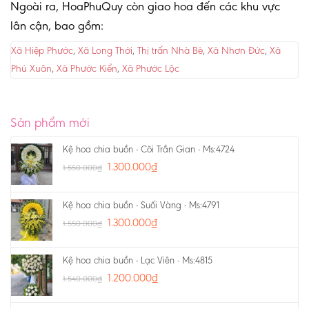
Ngoài ra, HoaPhuQuy còn giao hoa đến các khu vực
lân cận, bao gồm:
Xã Hiệp Phước
,
Xã Long Thới
,
Thị trấn Nhà Bè
,
Xã Nhơn Đức
,
Xã
Phú Xuân
,
Xã Phước Kiển
,
Xã Phước Lộc
Sản phẩm mới
Kệ hoa chia buồn - Cõi Trần Gian - Ms:4724
1.300.000
₫
1.550.000
₫
Kệ hoa chia buồn - Suối Vàng - Ms:4791
1.300.000
₫
1.550.000
₫
Kệ hoa chia buồn - Lạc Viên - Ms:4815
1.200.000
₫
1.540.000
₫