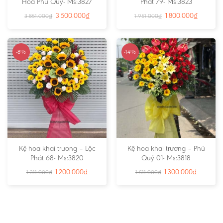
Hoa Phú Quý- Ms:3827
Phát 79- Ms:3823
3.500.000
₫
1.800.000
₫
3.851.000
₫
1.951.000
₫
-8%
-14%
Kệ hoa khai trương – Lộc
Kệ hoa khai trương – Phú
Phát 68- Ms:3820
Quý 01- Ms:3818
1.200.000
₫
1.300.000
₫
1.311.000
₫
1.511.000
₫