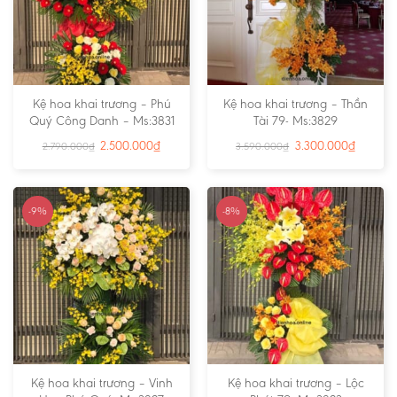
Kệ hoa khai trương – Phú
Kệ hoa khai trương – Thần
Quý Công Danh – Ms:3831
Tài 79- Ms:3829
2.500.000
₫
3.300.000
₫
2.790.000
₫
3.590.000
₫
-9%
-8%
Kệ hoa khai trương – Vinh
Kệ hoa khai trương – Lộc