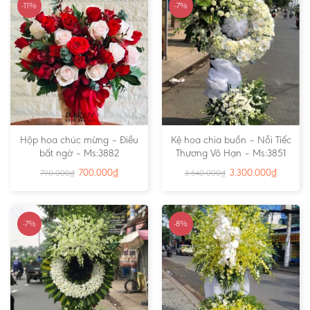
-11%
-7%
Hộp hoa chúc mừng – Điều
Kệ hoa chia buồn – Nỗi Tiếc
bất ngờ – Ms:3882
Thương Vô Hạn – Ms:3851
700.000
₫
3.300.000
₫
790.000
₫
3.540.000
₫
-7%
-8%