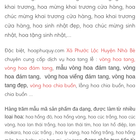
khai trương, hoa mừng khai trương cửa hàng, hoa
chúc mừng khai trương cửa hàng, hoa khai trương
cửa hàng, hoa sinh nhật đẹp, hoa chúc mừng sinh
nhật, hoa tặng sinh nhật,…
Đặc biệt, hoaphuquy.com
Xã Phước Lộc Huyện Nhà Bè
chuyên cung cấp dịch vụ hoa tang lễ :
vòng hoa tang,
vòng hoa đám tang
,
mẫu vòng hoa đám tang, vòng
hoa đám tang, vòng hoa viếng đám tang, vòng hoa
vòng hoa chia buồn
, lẵng hoa chia buồn, hoa
tang đẹp,
chia buồn …
Hàng trăm mẫu mã sản phẩm đa dạng, được làm từ nhiều
hoa hồng đỏ, hoa hồng vàng, hoa cúc trắng, hoa cúc
loại hoa:
vàng, hoa lan thái trắng, hoa lan thái tím, hoa lan hồ điệp, lan
mokara, hoa cúc trắng , hoa ly vàng, hoa hồng trắng, hoa hồng