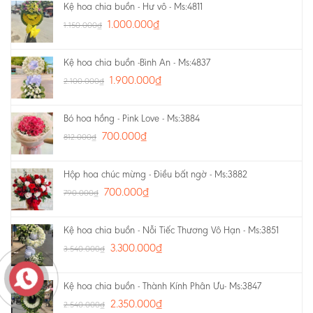
Kệ hoa chia buồn - Hư vô - Ms:4811
1.000.000
₫
1.150.000
₫
Kệ hoa chia buồn -Bình An - Ms:4837
1.900.000
₫
2.100.000
₫
Bó hoa hồng - Pink Love - Ms:3884
700.000
₫
812.000
₫
Hộp hoa chúc mừng - Điều bất ngờ - Ms:3882
700.000
₫
790.000
₫
Kệ hoa chia buồn - Nỗi Tiếc Thương Vô Hạn - Ms:3851
3.300.000
₫
3.540.000
₫
Kệ hoa chia buồn - Thành Kính Phân Ưu- Ms:3847
2.350.000
₫
2.540.000
₫