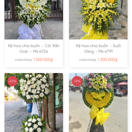
Kệ hoa chia buồn – Cõi Trần
Kệ hoa chia buồn – Suối
Gian – Ms:4724
Vàng – Ms:4791
1.300.000
₫
1.300.000
₫
1.550.000
₫
1.550.000
₫
-22%
-13%