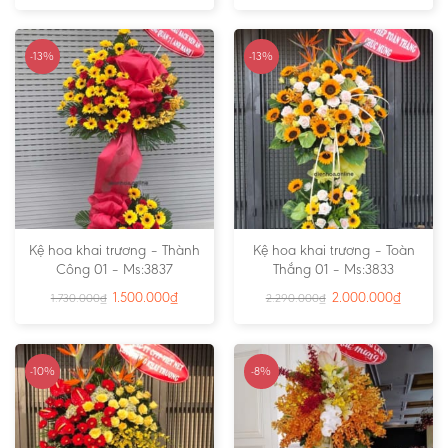
-13%
-13%
Kệ hoa khai trương – Thành
Kệ hoa khai trương – Toàn
Công 01 – Ms:3837
Thắng 01 – Ms:3833
1.500.000
₫
2.000.000
₫
1.730.000
₫
2.290.000
₫
-10%
-8%