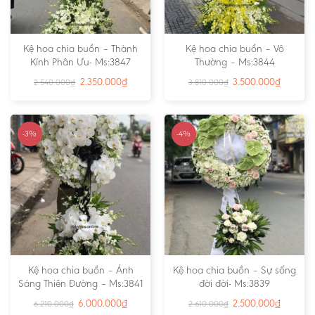
Kệ hoa chia buồn – Thành
Kệ hoa chia buồn – Vô
Kính Phân Ưu- Ms:3847
Thường – Ms:3844
2.350.000
₫
3.500.000
₫
2.540.000
₫
3.810.000
₫
-3%
-4%
Kệ hoa chia buồn – Ánh
Kệ hoa chia buồn – Sự sống
Sáng Thiên Đường – Ms:3841
đời đời- Ms:3839
6.000.000
₫
2.500.000
₫
6.210.000
₫
2.610.000
₫