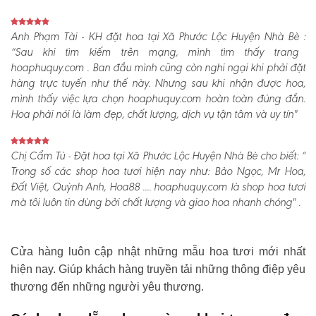
Anh Phạm Tài - KH đặt hoa tại Xã Phước Lộc Huyện Nhà Bè :
“Sau khi tìm kiếm trên mạng, mình tìm thấy trang
hoaphuquy.com . Ban đầu mình cũng còn nghi ngại khi phải đặt
hàng trực tuyến như thế này. Nhưng sau khi nhận được hoa,
mình thấy việc lựa chọn hoaphuquy.com hoàn toàn đúng đắn.
Hoa phải nói là làm đẹp, chất lượng, dịch vụ tận tâm và uy tín"
Chị Cẩm Tú - Đặt hoa tại Xã Phước Lộc Huyện Nhà Bè cho biết:
“
Trong số các shop hoa tươi hiện nay như: Bảo Ngọc, Mr Hoa,
Đất Việt, Quỳnh Anh, Hoa88 .... hoaphuquy.com là shop hoa tươi
mà tôi luôn tin dùng bởi chất lượng và giao hoa nhanh chóng" .
Cửa hàng luôn cập nhật những mẫu hoa tươi mới nhất
hiện nay. Giúp khách hàng truyền tải những thông điệp yêu
thương đến những người yêu thương.