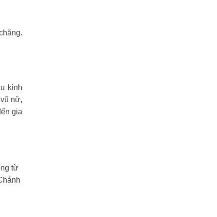
 chăng.
u kinh
 vũ nữ,
đến gia
ộng từ
 Chánh