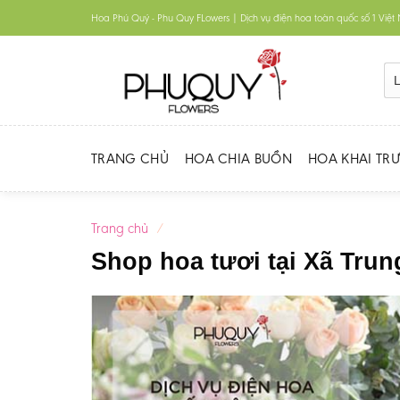
Skip
Hoa Phú Quý - Phu Quy FLowers | Dịch vụ điện hoa toàn quốc số 1 Việ
to
content
TRANG CHỦ
HOA CHIA BUỒN
HOA KHAI TR
Trang chủ
/
Shop hoa tươi tại Xã Tru