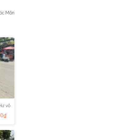
Hóc Môn
Hư vô
00
₫