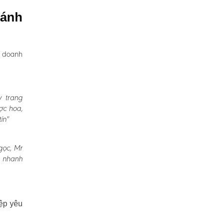
hánh
, doanh
y trang
ợc hoa,
ín"
gọc, Mr
a nhanh
ệp yêu