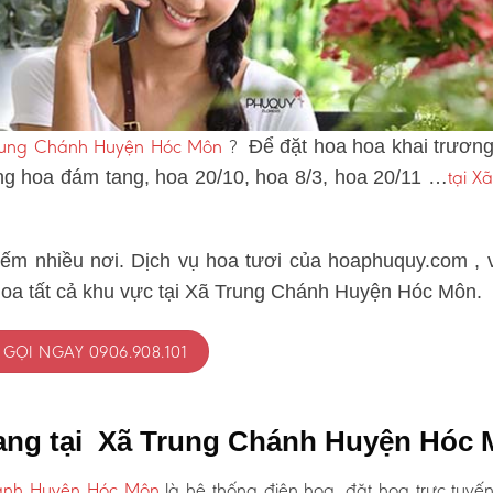
 Trung Chánh Huyện Hóc Môn
?
Để đặt hoa hoa khai trương
tại X
òng hoa đám tang, hoa 20/10, hoa 8/3, hoa 20/11 …
iếm nhiều nơi. Dịch vụ hoa tươi của hoaphuquy.com , 
hoa tất cả khu vực tại Xã Trung Chánh Huyện Hóc Môn.
GỌI NGAY 0906.908.101
tang tại Xã Trung Chánh Huyện Hóc
hánh Huyện Hóc Môn
là hệ thống điện hoa, đặt hoa trực tuyến