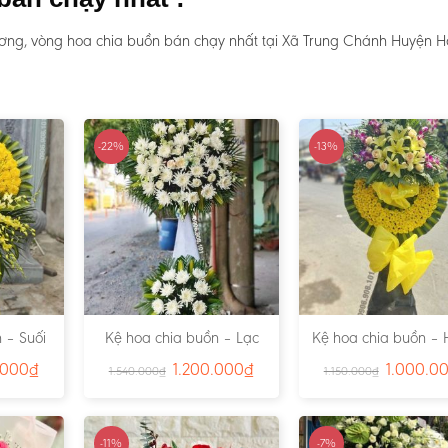
ương, vòng hoa chia buồn bán chạy nhất tại Xã Trung Chánh Huyện 
-22%
-13%
 – Suối
Kệ hoa chia buồn – Lạc
Kệ hoa chia buồn – 
791
Viên – Ms:4815
– Ms:4811
.000
₫
1.200.000
₫
1.000.0
1.540.000
₫
1.150.000
₫
-11%
-7%