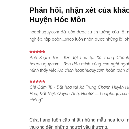
Phản hồi, nhận xét của khá
Huyện Hóc Môn
hoaphuquy.com đã luôn được sự tin tưởng của rất n
nghiệp, tập đoàn…shop luôn nhận được những lời phản
Anh Phạm Tài - KH đặt hoa tại Xã Trung Chán
hoaphuquy.com . Ban đầu mình cũng còn nghi ngại 
mình thấy việc lựa chọn hoaphuquy.com hoàn toàn đún
Chị Cẩm Tú - Đặt hoa tại Xã Trung Chánh Huyện Hó
Hoa, Đất Việt, Quỳnh Anh, Hoa88 .... hoaphuquy.co
chóng" .
Cửa hàng luôn cập nhật những mẫu hoa tươi mớ
thương đến những người yêu thương.