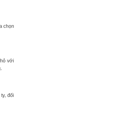
ựa chọn
nhỏ với
.
y, đối