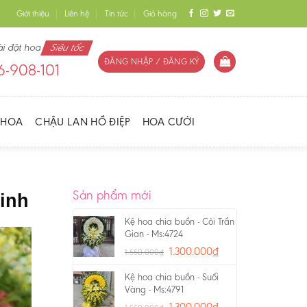
Giới thiệu
Liên hệ
Tin tức
Giỏ hàng
ài đặt hoa
Siêu tốc
ĐĂNG NHẬP / ĐĂNG KÝ
-908-101
 HOA
CHẬU LAN HỒ ĐIỆP
HOA CƯỚI
Sản phẩm mới
inh
Kệ hoa chia buồn - Cõi Trần
Gian - Ms:4724
1.300.000
₫
1.550.000
₫
Kệ hoa chia buồn - Suối
Vàng - Ms:4791
1.300.000
₫