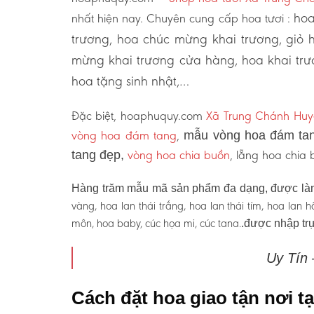
hoa
nhất hiện nay. Chuyên cung cấp hoa tươi :
trương, hoa chúc mừng khai trương, giỏ 
mừng khai trương cửa hàng, hoa khai trư
hoa tặng sinh nhật,…
Đặc biệt, hoaphuquy.com
Xã Trung Chánh Huy
vòng hoa đám tang
,
mẫu vòng hoa đám tan
vòng hoa chia buồn
, lẵng hoa chia
tang đẹp,
Hàng trăm mẫu mã sản phẩm đa dạng, được làm
vàng, hoa lan thái trắng, hoa lan thái tím, hoa lan
môn, hoa baby, cúc họa mi, cúc tana.
.được nhập trự
Uy Tín
Cách đặt hoa giao tận nơi 