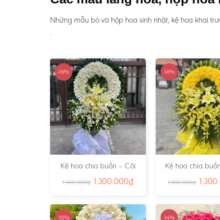
Những mẫu bó và hộp hoa sinh nhật, kệ hoa khai tr
.
-16%
-16%
Kệ hoa chia buồn – Cõi
Kệ hoa chia buồn
Trần Gian – Ms:4724
Vàng – Ms:4
1.300.000
₫
1.300
1.550.000
₫
1.550.000
₫
-10%
-14%