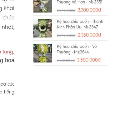
Thương Vô Hạn - Ms:3851
g khai
3.300.000
₫
3.540.000
₫
a chúc
Kệ hoa chia buồn - Thành
 nhật,
Kính Phân Ưu- Ms:3847
2.350.000
₫
2.540.000
₫
Kệ hoa chia buồn - Vô
 tang,
Thường - Ms:3844
3.500.000
₫
ng hoa
3.810.000
₫
hoa cúc
oa hồng