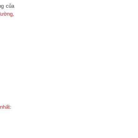
ng của
đường,
 nhất: