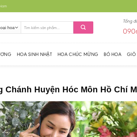
t Nam
Tổng đ
Tìm
0906
kiếm:
ƯƠNG
HOA SINH NHẬT
HOA CHÚC MỪNG
BÓ HOA
GIỎ
ng Chánh Huyện Hóc Môn Hồ Chí M