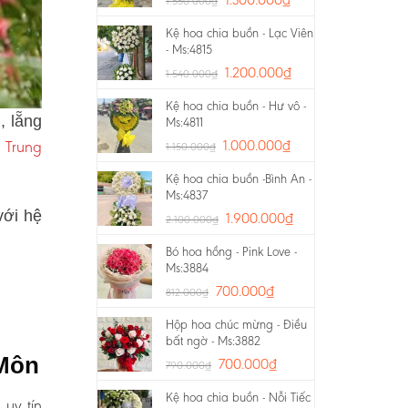
1.550.000
₫
Kệ hoa chia buồn - Lạc Viên
- Ms:4815
1.200.000
₫
1.540.000
₫
Kệ hoa chia buồn - Hư vô -
, lẵng
Ms:4811
ã Trung
1.000.000
₫
1.150.000
₫
Kệ hoa chia buồn -Bình An -
Ms:4837
với hệ
1.900.000
₫
2.100.000
₫
Bó hoa hồng - Pink Love -
Ms:3884
700.000
₫
812.000
₫
Hộp hoa chúc mừng - Điều
bất ngờ - Ms:3882
 Môn
700.000
₫
790.000
₫
Kệ hoa chia buồn - Nỗi Tiếc
 uy tín