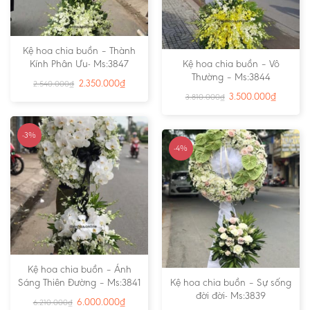
Kệ hoa chia buồn – Thành
Kính Phân Ưu- Ms:3847
Kệ hoa chia buồn – Vô
Thường – Ms:3844
2.350.000
₫
2.540.000
₫
3.500.000
₫
3.810.000
₫
-3%
-4%
Kệ hoa chia buồn – Ánh
Sáng Thiên Đường – Ms:3841
Kệ hoa chia buồn – Sự sống
đời đời- Ms:3839
6.000.000
₫
6.210.000
₫