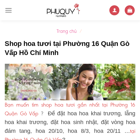
Skip
to
content
Trang chủ
/
Shop hoa tươi tại Phường 16 Quận Gò
Vấp Hồ Chí Minh
Bạn muốn tìm shop hoa tươi gần nhất tại Phường 16
Quận Gò Vấp
?
Để đặt hoa hoa khai trương, lẵng
hoa khai trương, đặt hoa sinh nhật, đặt vòng hoa
tại
đám tang, hoa 20/10, hoa 8/3, hoa 20/11 …
Phường 16 Quận Gò Vấp
?