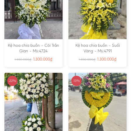
Kệ hoa chia buồn – Cõi Trần
Kệ hoa chia buồn – Suối
Gian – Ms:4724
Vàng – Ms:4791
1.300.000
₫
1.300.000
₫
1.550.000
₫
1.550.000
₫
-22%
-13%