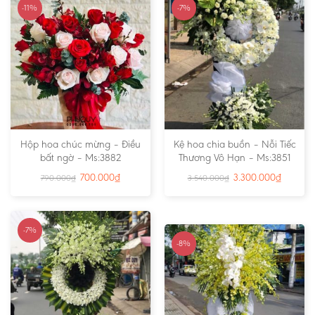
-11%
-7%
Hộp hoa chúc mừng – Điều
Kệ hoa chia buồn – Nỗi Tiếc
bất ngờ – Ms:3882
Thương Vô Hạn – Ms:3851
700.000
₫
3.300.000
₫
790.000
₫
3.540.000
₫
-7%
-8%