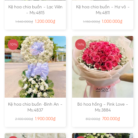
Kệ hoa chia buồn – Lạc Viên
Kệ hoa chia buồn – Hư vô –
– Ms:4815
Ms:4811
1.200.000
₫
1.000.000
₫
1.540.000
₫
1.150.000
₫
-10%
-14%
Kệ hoa chia buồn -Bình An –
Bó hoa hồng – Pink Love –
Ms:4837
Ms:3884
1.900.000
₫
700.000
₫
2.100.000
₫
812.000
₫