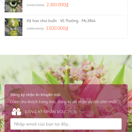
2.350.000
₫
2.540.000
₫
Kệ hoa chia buồn - Vô Thường - Ms:3844
3.500.000
₫
3.810.000
₫
Đăng ký nhận tin khuyến mãi
Dành cho khách hàng mới, đăng ký để nhận ưu đãi sớm nhất!
ĐĂNG KÝ NHẬN VOUCHER