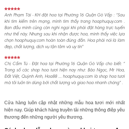
Anh Phạm Tài - KH đặt hoa tại Phường 16 Quận Gò Vấp :
“Sau
khi tìm kiếm trên mạng, mình tìm thấy trang hoaphuquy.com .
Ban đầu mình cũng còn nghi ngại khi phải đặt hàng trực tuyến
như thế này. Nhưng sau khi nhận được hoa, mình thấy việc lựa
chọn hoaphuquy.com hoàn toàn đúng đắn. Hoa phải nói là làm
đẹp, chất lượng, dịch vụ tận tâm và uy tín"
Chị Cẩm Tú - Đặt hoa tại Phường 16 Quận Gò Vấp cho biết:
“
Trong số các shop hoa tươi hiện nay như: Bảo Ngọc, Mr Hoa,
Đất Việt, Quỳnh Anh, Hoa88 .... hoaphuquy.com là shop hoa tươi
mà tôi luôn tin dùng bởi chất lượng và giao hoa nhanh chóng" .
Cửa hàng luôn cập nhật những mẫu hoa tươi mới nhất
hiện nay. Giúp khách hàng truyền tải những thông điệp yêu
thương đến những người yêu thương.