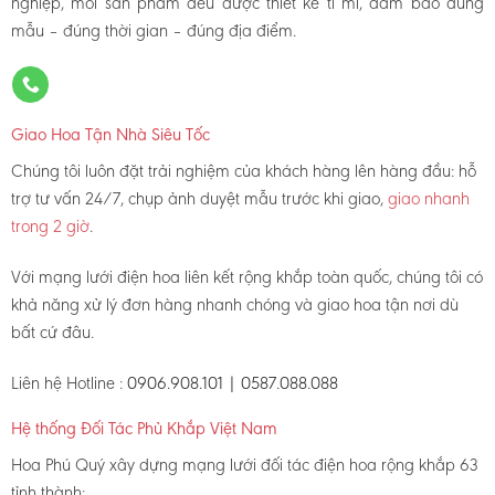
nghiệp, mỗi sản phẩm đều được thiết kế tỉ mỉ, đảm bảo đúng
mẫu – đúng thời gian – đúng địa điểm.
Giao Hoa Tận Nhà Siêu Tốc
Chúng tôi luôn đặt trải nghiệm của khách hàng lên hàng đầu: hỗ
trợ tư vấn 24/7, chụp ảnh duyệt mẫu trước khi giao,
giao nhanh
trong 2 giờ
.
Với mạng lưới điện hoa liên kết rộng khắp toàn quốc, chúng tôi có
khả năng xử lý đơn hàng nhanh chóng và giao hoa tận nơi dù
bất cứ đâu.
Liên hệ Hotline :
0906.908.101 | 0587.088.088
Hệ thống Đối Tác Phủ Khắp Việt Nam
Hoa Phú Quý xây dựng mạng lưới đối tác điện hoa rộng khắp 63
tỉnh thành: