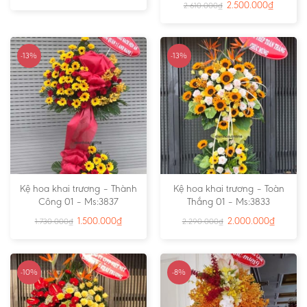
2.500.000
₫
2.610.000
₫
-13%
-13%
Kệ hoa khai trương – Thành
Kệ hoa khai trương – Toàn
Công 01 – Ms:3837
Thắng 01 – Ms:3833
1.500.000
₫
2.000.000
₫
1.730.000
₫
2.290.000
₫
-10%
-8%