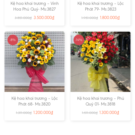
Kệ hoa khai trương – Vinh
Kệ hoa khai trương – Lộc
Hoa Phú Quý- Ms:3827
Phát 79- Ms:3823
3.500.000
₫
1.800.000
₫
3.851.000
₫
1.951.000
₫
-8%
-14%
Kệ hoa khai trương – Lộc
Kệ hoa khai trương – Phú
Phát 68- Ms:3820
Quý 01- Ms:3818
1.200.000
₫
1.300.000
₫
1.311.000
₫
1.511.000
₫