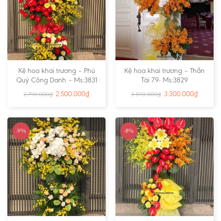
Kệ hoa khai trương – Phú
Kệ hoa khai trương – Thần
Quý Công Danh – Ms:3831
Tài 79- Ms:3829
2.500.000
₫
3.300.000
₫
2.790.000
₫
3.590.000
₫
-9%
-8%