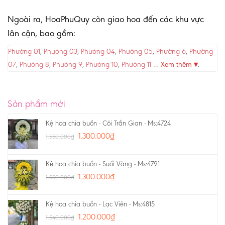
Ngoài ra, HoaPhuQuy còn giao hoa đến các khu vực
lân cận, bao gồm:
Phường 01
,
Phường 03
,
Phường 04
,
Phường 05
,
Phường 6
,
Phường
07
,
Phường 8
,
Phường 9
,
Phường 10
,
Phường 11
…
Xem thêm ▾
.
Sản phẩm mới
Kệ hoa chia buồn - Cõi Trần Gian - Ms:4724
1.300.000
₫
1.550.000
₫
Kệ hoa chia buồn - Suối Vàng - Ms:4791
1.300.000
₫
1.550.000
₫
Kệ hoa chia buồn - Lạc Viên - Ms:4815
1.200.000
₫
1.540.000
₫