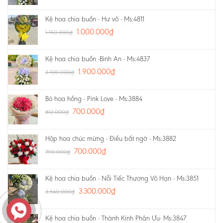
Kệ hoa chia buồn - Hư vô - Ms:4811
1.000.000
₫
1.150.000
₫
Kệ hoa chia buồn -Bình An - Ms:4837
1.900.000
₫
2.100.000
₫
Bó hoa hồng - Pink Love - Ms:3884
700.000
₫
812.000
₫
Hộp hoa chúc mừng - Điều bất ngờ - Ms:3882
700.000
₫
790.000
₫
Kệ hoa chia buồn - Nỗi Tiếc Thương Vô Hạn - Ms:3851
3.300.000
₫
3.540.000
₫
Kệ hoa chia buồn - Thành Kính Phân Ưu- Ms:3847