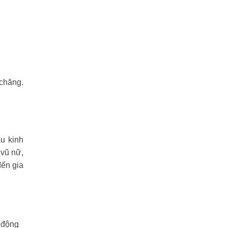
 chăng.
u kinh
 vũ nữ,
đến gia
 động