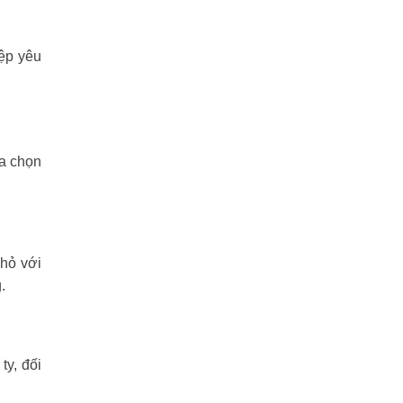
ệp yêu
ựa chọn
nhỏ với
.
y, đối