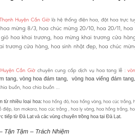
n Thạnh Huyện Cần Giờ
là hệ thống điện hoa, đặt hoa trực t
hoa mừng 8/3, hoa chúc mừng 20/10, hoa 20/11, ho
:
 giỏ hoa khai trương, hoa mừng khai trương cửa hàn
i trương cửa hàng, hoa sinh nhật đẹp, hoa chúc mừn
 Huyện Cần Giờ
chuyên cung cấp dịch vụ hoa tang lễ :
vò
 tang, vòng hoa đám tang, vòng hoa viếng đám tang
 chia buồn, hoa chia buồn …
hoa hồng đỏ, hoa hồng vàng, hoa cúc trắng, 
 từ nhiều loại hoa:
 hồ điệp, lan mokara, hoa cúc trắng , hoa ly vàng, hoa hồng trắng, h
c tiếp từ Đà Lạt và các vùng chuyên trồng hoa tại Đà Lạt.
 – Tận Tậm – Trách Nhiệm