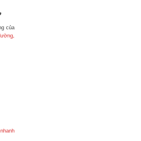
ờ
ng của
đường,
 nhanh