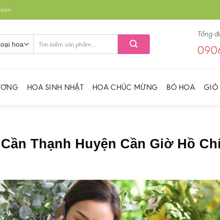
t Nam
Tổng đ
Tìm
0906
kiếm:
ƯƠNG
HOA SINH NHẬT
HOA CHÚC MỪNG
BÓ HOA
GIỎ
ấn Cần Thạnh Huyện Cần Giờ Hồ Ch