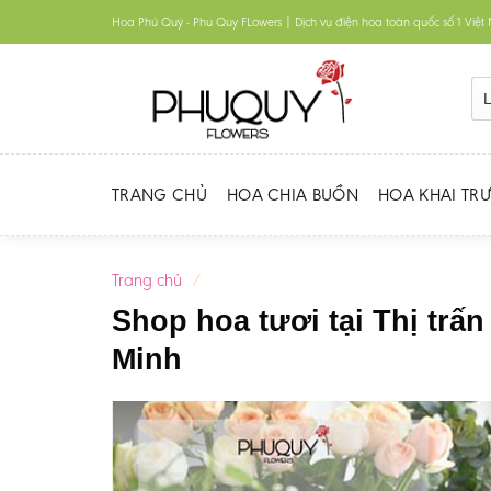
Skip
Hoa Phú Quý - Phu Quy FLowers | Dịch vụ điện hoa toàn quốc số 1 Việ
to
content
TRANG CHỦ
HOA CHIA BUỒN
HOA KHAI TR
Trang chủ
/
Shop hoa tươi tại Thị tr
Minh