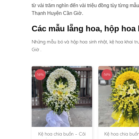
từ vài trăm nghìn đến vài triệu đồng tùy từng mẫ
Thạnh Huyện Cần Giờ.
Các mẫu lẵng hoa, hộp hoa 
Những mẫu bó và hộp hoa sinh nhật, kệ hoa khai tr
Giờ .
-16%
-16%
Kệ hoa chia buồn – Cõi
Kệ hoa chia buồn