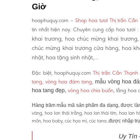
Giờ
hoaphuquy.com –
Shop hoa tươi Thị trấn Cầ
tín nhất hiện nay. Chuyên cung cấp hoa tươi 
khai trương, hoa chúc mừng khai trương,
chúc mừng khai trương cửa hàng, hoa kha
nhật, hoa tặng sinh nhật,…
Đặc biệt, hoaphuquy.com
Thị trấn Cần Thạnh
tang, vòng hoa đám tang
,
mẫu vòng hoa đám
vòng hoa chia buồn
, lẵng hoa
hoa tang đẹp,
Hàng trăm mẫu mã sản phẩm đa dạng, được làm
vàng, hoa lan thái trắng, hoa lan thái tím, hoa lan
môn, hoa baby, cúc họa mi, cúc tana.
.được nhập trự
Uy Tín