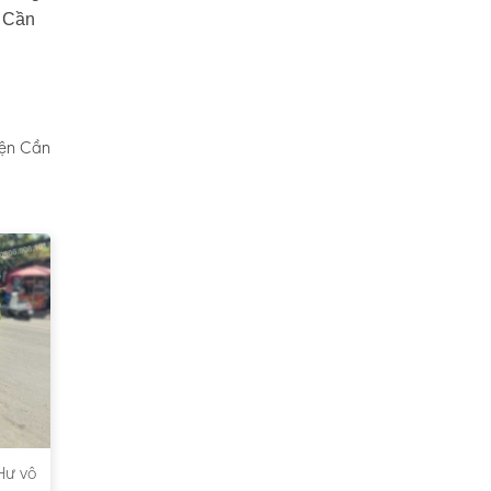
n Cần
yện Cần
Hư vô