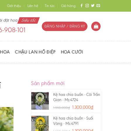
Giới thiệu
Liên hệ
Tin tức
Giỏ hàng
ài đặt hoa
Siêu tốc
ĐĂNG NHẬP / ĐĂNG KÝ
-908-101
 HOA
CHẬU LAN HỒ ĐIỆP
HOA CƯỚI
Sản phẩm mới
í
Kệ hoa chia buồn - Cõi Trần
Gian - Ms:4724
1.300.000
₫
1.550.000
₫
Kệ hoa chia buồn - Suối
Vàng - Ms:4791
1.300.000
₫