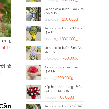
1.550.000
₫
Kệ hoa chia buồn - Lạc Viên
- Ms:4815
1.200.000
₫
1.540.000
₫
Kệ hoa chia buồn - Hư vô -
Ms:4811
1.000.000
₫
1.150.000
₫
rương,
tại Thị
…
Kệ hoa chia buồn -Bình An -
Ms:4837
1.900.000
₫
2.100.000
₫
với hệ
Bó hoa hồng - Pink Love -
Ms:3884
ờ.
700.000
₫
812.000
₫
Hộp hoa chúc mừng - Điều
bất ngờ - Ms:3882
700.000
₫
790.000
₫
 Cần
Kệ hoa chia buồn - Nỗi Tiếc