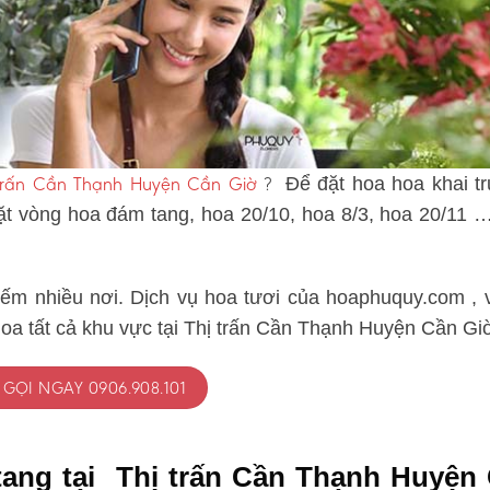
ị trấn Cần Thạnh Huyện Cần Giờ
?
Để đặt hoa hoa khai t
đặt vòng hoa đám tang, hoa 20/10, hoa 8/3, hoa 20/11 
iếm nhiều nơi. Dịch vụ hoa tươi của hoaphuquy.com , 
hoa tất cả khu vực tại Thị trấn Cần Thạnh Huyện Cần Gi
GỌI NGAY 0906.908.101
tang tại Thị trấn Cần Thạnh Huyện