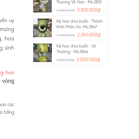
Thương Vô Hạn - Ms:3851
3.300.000
₫
3.540.000
₫
uyến uy
Kệ hoa chia buồn - Thành
Kính Phân Ưu- Ms:3847
a mừng
2.350.000
₫
2.540.000
₫
g, hoa
Kệ hoa chia buồn - Vô
g sinh
Thường - Ms:3844
3.500.000
₫
3.810.000
₫
ng hoa
, vòng
hoa cúc
oa hồng