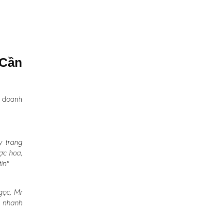
 Cần
, doanh
y trang
ợc hoa,
ín"
gọc, Mr
a nhanh