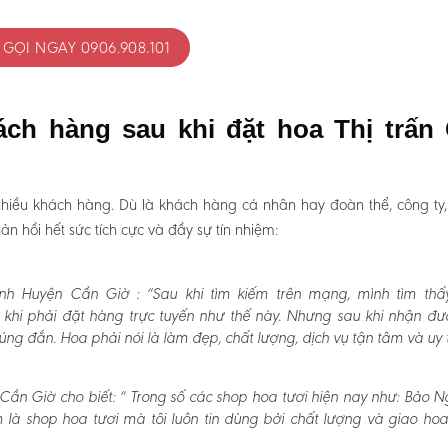
GỌI NGAY 0906.908.101
ách hàng sau khi đặt hoa Thị trấn
hiều khách hàng. Dù là khách hàng cá nhân hay đoàn thể, công ty
 hồi hết sức tích cực và đầy sự tín nhiệm:
ạnh Huyện Cần Giờ :
“Sau khi tìm kiếm trên mạng, mình tìm thấ
khi phải đặt hàng trực tuyến như thế này. Nhưng sau khi nhận đư
g đắn. Hoa phải nói là làm đẹp, chất lượng, dịch vụ tận tâm và uy t
Cần Giờ cho biết:
“ Trong số các shop hoa tươi hiện nay như: Bảo N
m là shop hoa tươi mà tôi luôn tin dùng bởi chất lượng và giao ho