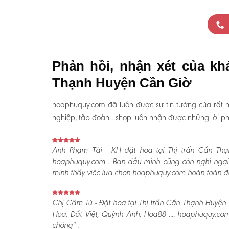
Phản hồi, nhận xét của kh
Thạnh Huyện Cần Giờ
hoaphuquy.com đã luôn được sự tin tưởng của rất n
nghiệp, tập đoàn…shop luôn nhận được những lời phản
Anh Phạm Tài - KH đặt hoa tại Thị trấn Cần Th
hoaphuquy.com . Ban đầu mình cũng còn nghi ngại 
mình thấy việc lựa chọn hoaphuquy.com hoàn toàn đún
Chị Cẩm Tú - Đặt hoa tại Thị trấn Cần Thạnh Huyện 
Hoa, Đất Việt, Quỳnh Anh, Hoa88 .... hoaphuquy.co
chóng" .