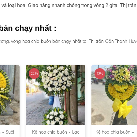
u và loại hoa. Giao hàng nhanh chóng trong vòng 2 gitại Thị trấ
bán chạy nhất :
ương, vòng hoa chia buồn bán chạy nhất tại Thị trấn Cần Thạnh Hu
-22%
-13%
 – Suối
Kệ hoa chia buồn – Lạc
Kệ hoa chia buồn – 