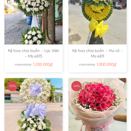
Kệ hoa chia buồn – Lạc Viên
Kệ hoa chia buồn – Hư vô –
– Ms:4815
Ms:4811
1.200.000
₫
1.000.000
₫
1.540.000
₫
1.150.000
₫
-10%
-14%