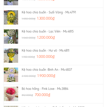
Kệ hoa chia buồn - Suối Vàng - Ms:4791
1.300.000
₫
1.550.000
₫
Kệ hoa chia buồn - Lạc Viên - Ms:4815
1.200.000
₫
1.540.000
₫
Kệ hoa chia buồn - Hư vô - Ms:4811
1.000.000
₫
1.150.000
₫
Kệ hoa chia buồn -Bình An - Ms:4837
1.900.000
₫
2.100.000
₫
Bó hoa hồng - Pink Love - Ms:3884
700.000
₫
812.000
₫