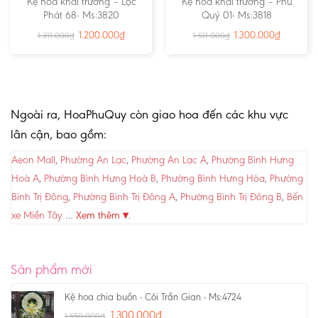
Kệ hoa khai trương – Lộc
Kệ hoa khai trương – Phú
Phát 68- Ms:3820
Quý 01- Ms:3818
1.200.000
₫
1.300.000
₫
1.311.000
₫
1.511.000
₫
Ngoài ra, HoaPhuQuy còn giao hoa đến các khu vực
lân cận, bao gồm:
Aeon Mall
,
Phường An Lạc
,
Phường An Lạc A
,
Phường Bình Hưng
Hoà A
,
Phường Bình Hưng Hoà B
,
Phường Bình Hưng Hòa
,
Phường
Bình Trị Đông
,
Phường Bình Trị Đông A
,
Phường Bình Trị Đông B
,
Bến
xe Miền Tây
…
Xem thêm ▾
.
Sản phẩm mới
Kệ hoa chia buồn - Cõi Trần Gian - Ms:4724
1.300.000
₫
1.550.000
₫