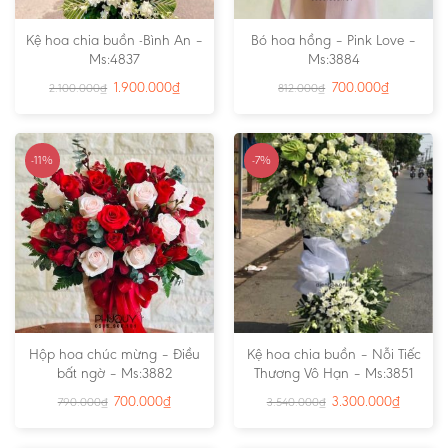
Kệ hoa chia buồn -Bình An –
Bó hoa hồng – Pink Love –
Ms:4837
Ms:3884
1.900.000
₫
700.000
₫
2.100.000
₫
812.000
₫
-11%
-7%
Hộp hoa chúc mừng – Điều
Kệ hoa chia buồn – Nỗi Tiếc
bất ngờ – Ms:3882
Thương Vô Hạn – Ms:3851
700.000
₫
3.300.000
₫
790.000
₫
3.540.000
₫