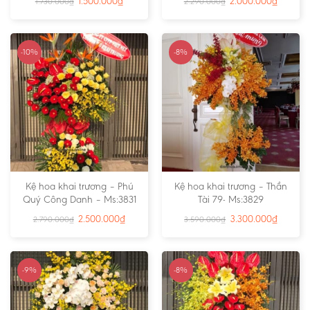
1.500.000
₫
2.000.000
₫
1.730.000
₫
2.290.000
₫
-10%
-8%
Kệ hoa khai trương – Phú
Kệ hoa khai trương – Thần
Quý Công Danh – Ms:3831
Tài 79- Ms:3829
2.500.000
₫
3.300.000
₫
2.790.000
₫
3.590.000
₫
-9%
-8%