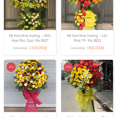
Kệ hoa khai trương – Vinh
Kệ hoa khai trương – Lộc
Hoa Phú Quý- Ms:3827
Phát 79- Ms:3823
3.500.000
₫
1.800.000
₫
3.851.000
₫
1.951.000
₫
-8%
-14%