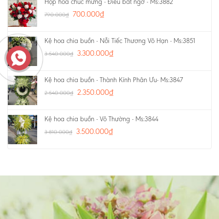
Hộp hoa chúc mừng - Điều bất ngờ - Ms:3882
700.000
₫
790.000
₫
Kệ hoa chia buồn - Nỗi Tiếc Thương Vô Hạn - Ms:3851
3.300.000
₫
3.540.000
₫
Kệ hoa chia buồn - Thành Kính Phân Ưu- Ms:3847
2.350.000
₫
2.540.000
₫
Kệ hoa chia buồn - Vô Thường - Ms:3844
3.500.000
₫
3.810.000
₫