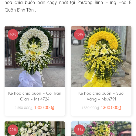
hoa chia buồn bán chạy nhất tại Phường Bình Hưng Hoà B
Quận Bình Tân .
-16%
-16%
Kệ hoa chia buồn – Cõi Trần
Kệ hoa chia buồn – Suối
Gian – Ms:4724
Vàng – Ms:4791
1.300.000
₫
1.300.000
₫
1.550.000
₫
1.550.000
₫
-22%
-13%