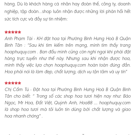
hàng. Dù là khách hàng cá nhân hay đoàn thể, công ty, doanh
nghiệp, tập đoàn…shop luôn nhận được những lời phản hồi hết
sức tích cực và đầy sự tín nhiệm:
Anh Phạm Tài - KH đặt hoa tại Phường Bình Hưng Hoà B Quận
Bình Tân :
“Sau khi tìm kiếm trên mạng, mình tìm thấy trang
hoaphuquy.com . Ban đầu mình cũng còn nghi ngại khi phải đặt
hàng trực tuyến như thế này. Nhưng sau khi nhận được hoa,
mình thấy việc lựa chọn hoaphuquy.com hoàn toàn đúng đắn.
Hoa phải nói là làm đẹp, chất lượng, dịch vụ tận tâm và uy tín"
Chị Cẩm Tú - Đặt hoa tại Phường Bình Hưng Hoà B Quận Bình
Tân cho biết:
“ Trong số các shop hoa tươi hiện nay như: Bảo
Ngọc, Mr Hoa, Đất Việt, Quỳnh Anh, Hoa88 .... hoaphuquy.com
là shop hoa tươi mà tôi luôn tin dùng bởi chất lượng và giao
hoa nhanh chóng" .