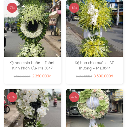
-7%
-8%
Kệ hoa chia buồn – Thành
Kệ hoa chia buồn – Vô
Kính Phân Ưu- Ms:3847
Thường – Ms:3844
2.350.000
₫
3.500.000
₫
2.540.000
₫
3.810.000
₫
-3%
-4%