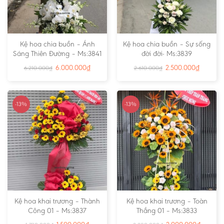
Kệ hoa chia buồn – Ánh
Kệ hoa chia buồn – Sự sống
Sáng Thiên Đường – Ms:3841
đời đời- Ms:3839
6.000.000
₫
2.500.000
₫
6.210.000
₫
2.610.000
₫
-13%
-13%
Kệ hoa khai trương – Thành
Kệ hoa khai trương – Toàn
Công 01 – Ms:3837
Thắng 01 – Ms:3833