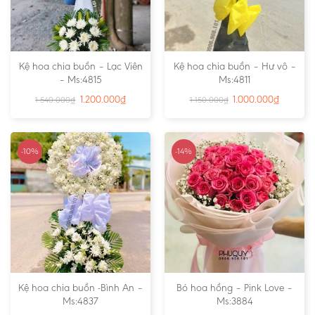
Kệ hoa chia buồn – Lạc Viên
Kệ hoa chia buồn – Hư vô –
– Ms:4815
Ms:4811
1.200.000
₫
1.000.000
₫
1.540.000
₫
1.150.000
₫
-10%
-14%
Kệ hoa chia buồn -Bình An –
Bó hoa hồng – Pink Love –
Ms:4837
Ms:3884