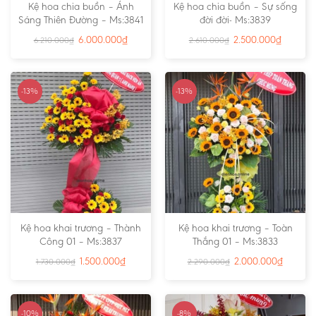
Kệ hoa chia buồn – Ánh
Kệ hoa chia buồn – Sự sống
Sáng Thiên Đường – Ms:3841
đời đời- Ms:3839
6.000.000
₫
2.500.000
₫
6.210.000
₫
2.610.000
₫
-13%
-13%
Kệ hoa khai trương – Thành
Kệ hoa khai trương – Toàn
Công 01 – Ms:3837
Thắng 01 – Ms:3833
1.500.000
₫
2.000.000
₫
1.730.000
₫
2.290.000
₫
-10%
-8%