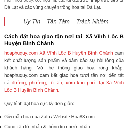
môn, hoa baby, cúc họa mi, cúc tana.
.được nhập trực tiếp từ
Đà Lạt và các vùng chuyên trồng hoa tại Đà Lạt.
Uy Tín – Tận Tậm – Trách Nhiệm
Cách đặt hoa giao tận nơi tại Xã Vĩnh Lộc B
Huyện Bình Chánh
hoaphuquy.com Xã Vĩnh Lộc B Huyện Bình Chánh
cam
kết chất lượng sản phẩm và đảm bảo sự hài lòng của
khách hàng. Với hệ thống giao hoa rộng khắp,
hoaphuquy.com cam kết giao hoa tươi tận nơi đến tất
cả
đường, phường, tổ, ấp, xóm khu phố tại Xã Vĩnh
Lộc B Huyện Bình Chánh.
Quy trình đặt hoa cực kỳ đơn giản:
Gửi mẫu hoa qua Zalo / Website Hoa88.com
Cung cấp lời nhắn & thông tin người nhận