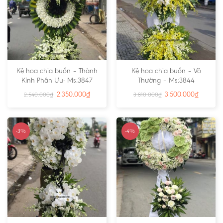
Kệ hoa chia buồn – Thành
Kệ hoa chia buồn – Vô
Kính Phân Ưu- Ms:3847
Thường – Ms:3844
2.350.000
₫
3.500.000
₫
2.540.000
₫
3.810.000
₫
-3%
-4%