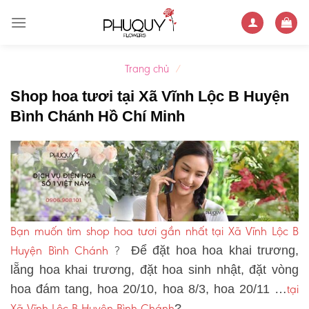
Skip
to
content
Trang chủ
/
Shop hoa tươi tại Xã Vĩnh Lộc B Huyện
Bình Chánh Hồ Chí Minh
Bạn muốn tìm shop hoa tươi gần nhất tại Xã Vĩnh Lộc B
Huyện Bình Chánh
?
Để đặt hoa hoa khai trương,
lẵng hoa khai trương, đặt hoa sinh nhật, đặt vòng
tại
hoa đám tang, hoa 20/10, hoa 8/3, hoa 20/11 …
Xã Vĩnh Lộc B Huyện Bình Chánh
?