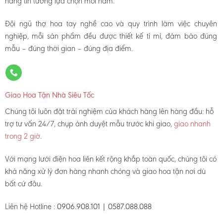
hàng tin tưởng lựa chọn mỗi năm.
Đội ngũ thợ hoa tay nghề cao và quy trình làm việc chuyên
nghiệp, mỗi sản phẩm đều được thiết kế tỉ mỉ, đảm bảo đúng
mẫu – đúng thời gian – đúng địa điểm.
Giao Hoa Tận Nhà Siêu Tốc
Chúng tôi luôn đặt trải nghiệm của khách hàng lên hàng đầu: hỗ
trợ tư vấn 24/7, chụp ảnh duyệt mẫu trước khi giao,
giao nhanh
trong 2 giờ
.
Với mạng lưới điện hoa liên kết rộng khắp toàn quốc, chúng tôi có
khả năng xử lý đơn hàng nhanh chóng và giao hoa tận nơi dù
bất cứ đâu.
Liên hệ Hotline :
0906.908.101 | 0587.088.088