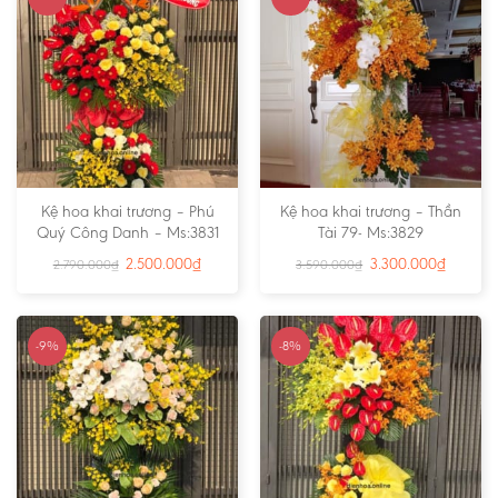
Kệ hoa khai trương – Phú
Kệ hoa khai trương – Thần
Quý Công Danh – Ms:3831
Tài 79- Ms:3829
2.500.000
₫
3.300.000
₫
2.790.000
₫
3.590.000
₫
-9%
-8%