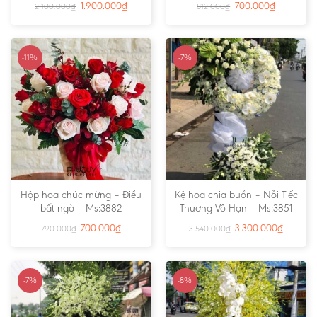
1.900.000
₫
700.000
₫
2.100.000
₫
812.000
₫
-11%
-7%
Hộp hoa chúc mừng – Điều
Kệ hoa chia buồn – Nỗi Tiếc
bất ngờ – Ms:3882
Thương Vô Hạn – Ms:3851
700.000
₫
3.300.000
₫
790.000
₫
3.540.000
₫
-7%
-8%