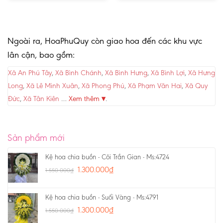
Ngoài ra, HoaPhuQuy còn giao hoa đến các khu vực
lân cận, bao gồm:
Xã An Phú Tây
,
Xã Bình Chánh
,
Xã Bình Hưng
,
Xã Bình Lợi
,
Xã Hưng
Long
,
Xã Lê Minh Xuân
,
Xã Phong Phú
,
Xã Phạm Văn Hai
,
Xã Quy
Đức
,
Xã Tân Kiên
…
Xem thêm ▾
.
Sản phẩm mới
Kệ hoa chia buồn - Cõi Trần Gian - Ms:4724
1.300.000
₫
1.550.000
₫
Kệ hoa chia buồn - Suối Vàng - Ms:4791
1.300.000
₫
1.550.000
₫