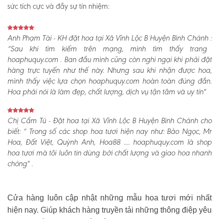
sức tích cực và đầy sự tín nhiệm:
Anh Phạm Tài - KH đặt hoa tại Xã Vĩnh Lộc B Huyện Bình Chánh :
“Sau khi tìm kiếm trên mạng, mình tìm thấy trang
hoaphuquy.com . Ban đầu mình cũng còn nghi ngại khi phải đặt
hàng trực tuyến như thế này. Nhưng sau khi nhận được hoa,
mình thấy việc lựa chọn hoaphuquy.com hoàn toàn đúng đắn.
Hoa phải nói là làm đẹp, chất lượng, dịch vụ tận tâm và uy tín"
Chị Cẩm Tú - Đặt hoa tại Xã Vĩnh Lộc B Huyện Bình Chánh cho
biết:
“ Trong số các shop hoa tươi hiện nay như: Bảo Ngọc, Mr
Hoa, Đất Việt, Quỳnh Anh, Hoa88 .... hoaphuquy.com là shop
hoa tươi mà tôi luôn tin dùng bởi chất lượng và giao hoa nhanh
chóng" .
Cửa hàng luôn cập nhật những mẫu hoa tươi mới nhất
hiện nay. Giúp khách hàng truyền tải những thông điệp yêu