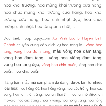
hoa khai trương, hoa mừng khai trương cửa hàng,
hoa chúc mừng khai trương cửa hàng, hoa khai
trương cửa hàng, hoa sinh nhật đẹp, hoa chúc
mừng sinh nhật, hoa tặng sinh nhật,…
Đặc biệt, hoaphuquy.com
Xã Vĩnh Lộc B Huyện Bình
Chánh
chuyên cung cấp dịch vụ hoa tang lễ :
vòng hoa
tang, vòng hoa đám tang
,
mẫu vòng hoa đám tang,
vòng hoa đám tang, vòng hoa viếng đám tang,
vòng hoa chia buồn
, lẵng hoa chia
vòng hoa tang đẹp,
buồn, hoa chia buồn …
Hàng trăm mẫu mã sản phẩm đa dạng, được làm từ nhiều
hoa hồng đỏ, hoa hồng vàng, hoa cúc trắng, hoa cúc
loại hoa:
vàng, hoa lan thái trắng, hoa lan thái tím, hoa lan hồ điệp, lan
mokara, hoa cúc trắng , hoa ly vàng, hoa hồng trắng, hoa hồng