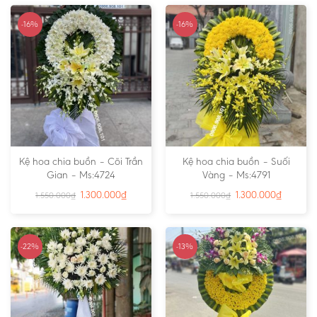
-16%
-16%
Kệ hoa chia buồn – Cõi Trần
Kệ hoa chia buồn – Suối
Gian – Ms:4724
Vàng – Ms:4791
1.300.000
₫
1.300.000
₫
1.550.000
₫
1.550.000
₫
-22%
-13%