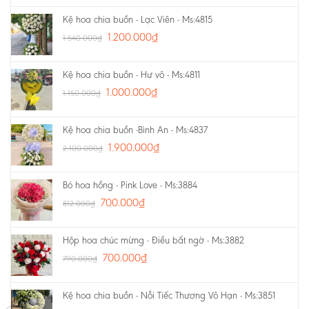
Kệ hoa chia buồn - Lạc Viên - Ms:4815
1.200.000
₫
1.540.000
₫
Kệ hoa chia buồn - Hư vô - Ms:4811
1.000.000
₫
1.150.000
₫
Kệ hoa chia buồn -Bình An - Ms:4837
1.900.000
₫
2.100.000
₫
Bó hoa hồng - Pink Love - Ms:3884
700.000
₫
812.000
₫
Hộp hoa chúc mừng - Điều bất ngờ - Ms:3882
700.000
₫
790.000
₫
Kệ hoa chia buồn - Nỗi Tiếc Thương Vô Hạn - Ms:3851