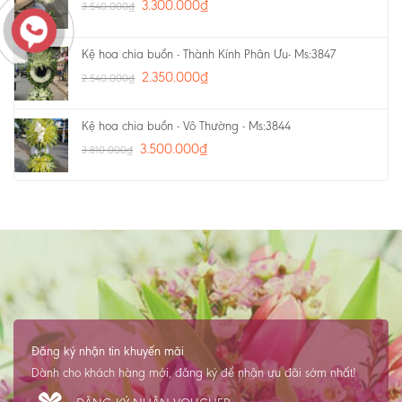
3.300.000
₫
3.540.000
₫
Kệ hoa chia buồn - Thành Kính Phân Ưu- Ms:3847
2.350.000
₫
2.540.000
₫
Kệ hoa chia buồn - Vô Thường - Ms:3844
3.500.000
₫
3.810.000
₫
Đăng ký nhận tin khuyến mãi
Dành cho khách hàng mới, đăng ký để nhận ưu đãi sớm nhất!