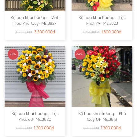
Kệ hoa khai trương – Vinh
Kệ hoa khai trương – Lộc
Hoa Phú Quý- Ms:3827
Phát 79- Ms:3823
3.500.000
₫
1.800.000
₫
3.851.000
₫
1.951.000
₫
-8%
-14%
Kệ hoa khai trương – Lộc
Kệ hoa khai trương – Phú
Phát 68- Ms:3820
Quý 01- Ms:3818
1.200.000
₫
1.300.000
₫
1.311.000
₫
1.511.000
₫