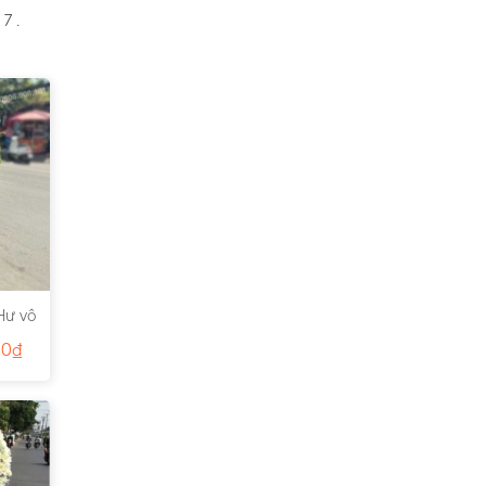
7 .
Hư vô
00
₫