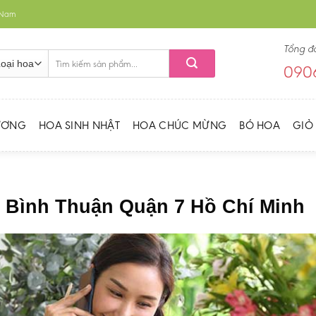
t Nam
Tổng đ
Tìm
0906
kiếm:
ƯƠNG
HOA SINH NHẬT
HOA CHÚC MỪNG
BÓ HOA
GIỎ
 Bình Thuận Quận 7 Hồ Chí Minh