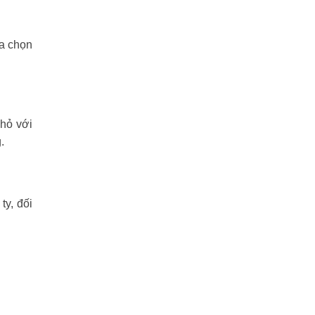
ựa chọn
nhỏ với
.
y, đối