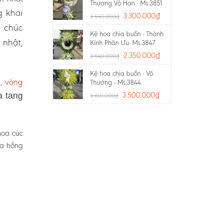
Thương Vô Hạn - Ms:3851
 khai
3.300.000
₫
3.540.000
₫
a chúc
Kệ hoa chia buồn - Thành
 nhật,
Kính Phân Ưu- Ms:3847
2.350.000
₫
2.540.000
₫
Kệ hoa chia buồn - Vô
, vòng
Thường - Ms:3844
3.500.000
₫
a tang
3.810.000
₫
hoa cúc
oa hồng