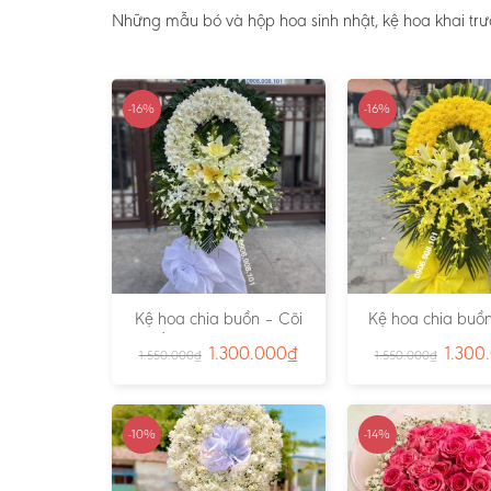
Những mẫu bó và hộp hoa sinh nhật, kệ hoa khai trư
-16%
-16%
Kệ hoa chia buồn – Cõi
Kệ hoa chia buồn
Trần Gian – Ms:4724
Vàng – Ms:4
1.300.000
₫
1.300
1.550.000
₫
1.550.000
₫
-10%
-14%