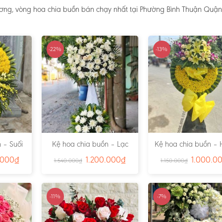
ơng, vòng hoa chia buồn bán chạy nhất tại Phường Bình Thuận Quận 
-22%
-13%
 – Suối
Kệ hoa chia buồn – Lạc
Kệ hoa chia buồn – 
791
Viên – Ms:4815
– Ms:4811
.000
₫
1.200.000
₫
1.000.0
1.540.000
₫
1.150.000
₫
-11%
-7%