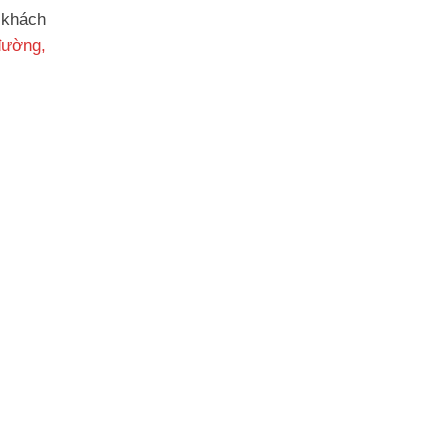
 khách
đường,
: