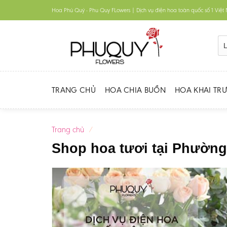
Skip
Hoa Phú Quý - Phu Quy FLowers | Dịch vụ điện hoa toàn quốc số 1 Việ
to
content
TRANG CHỦ
HOA CHIA BUỒN
HOA KHAI TR
Trang chủ
/
Shop hoa tươi tại Phường