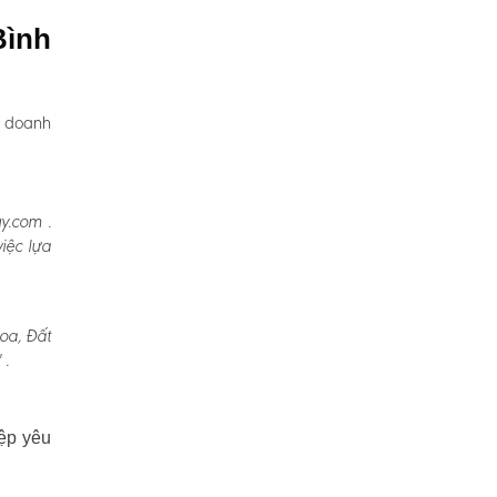
Bình
, doanh
y.com .
iệc lựa
oa, Đất
 .
ệp yêu