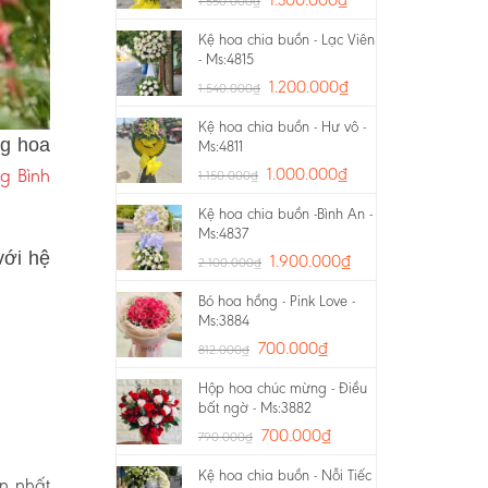
1.550.000
₫
Kệ hoa chia buồn - Lạc Viên
- Ms:4815
1.200.000
₫
1.540.000
₫
Kệ hoa chia buồn - Hư vô -
ng hoa
Ms:4811
g Bình
1.000.000
₫
1.150.000
₫
Kệ hoa chia buồn -Bình An -
Ms:4837
với hệ
1.900.000
₫
2.100.000
₫
Bó hoa hồng - Pink Love -
Ms:3884
700.000
₫
812.000
₫
Hộp hoa chúc mừng - Điều
bất ngờ - Ms:3882
700.000
₫
790.000
₫
Kệ hoa chia buồn - Nỗi Tiếc
ín nhất