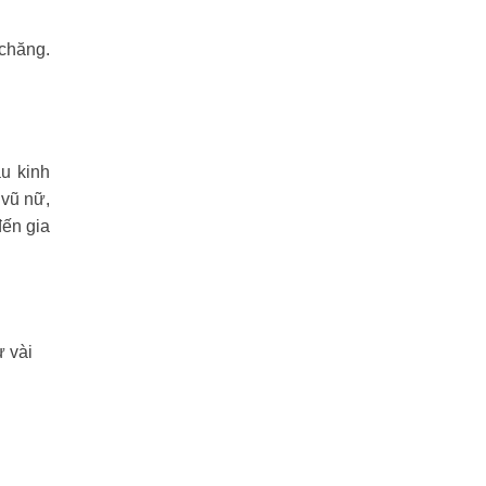
 chăng.
u kinh
 vũ nữ,
đến gia
ừ vài