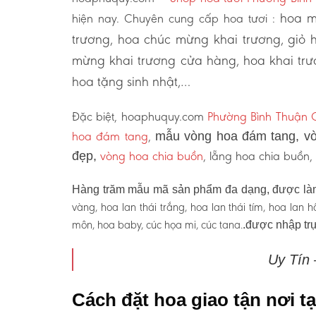
hoa m
hiện nay. Chuyên cung cấp hoa tươi :
trương, hoa chúc mừng khai trương, giỏ 
mừng khai trương cửa hàng, hoa khai trư
hoa tặng sinh nhật,…
Đặc biệt, hoaphuquy.com
Phường Bình Thuận 
hoa đám tang
,
mẫu vòng hoa đám tang, vò
vòng hoa chia buồn
, lẵng hoa chia buồn
đẹp,
Hàng trăm mẫu mã sản phẩm đa dạng, được làm
vàng, hoa lan thái trắng, hoa lan thái tím, hoa lan
môn, hoa baby, cúc họa mi, cúc tana.
.được nhập trự
Uy Tín
Cách đặt hoa giao tận nơi 