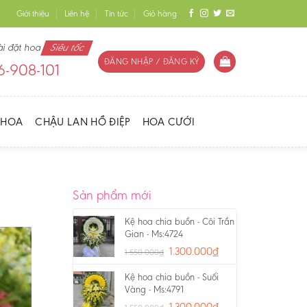
Giới thiệu
Liên hệ
Tin tức
Giỏ hàng
ài đặt hoa
Siêu tốc
ĐĂNG NHẬP / ĐĂNG KÝ
-908-101
 HOA
CHẬU LAN HỒ ĐIỆP
HOA CƯỚI
Sản phẩm mới
Kệ hoa chia buồn - Cõi Trần
Gian - Ms:4724
1.300.000
₫
1.550.000
₫
Kệ hoa chia buồn - Suối
Vàng - Ms:4791
1.300.000
₫