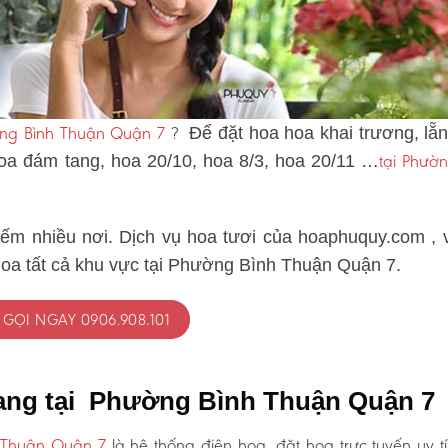
ờng Bình Thuận Quận 7
?
Để đặt hoa hoa khai trương, lẵ
tại Phườn
hoa đám tang, hoa 20/10, hoa 8/3, hoa 20/11 …
iếm nhiều nơi. Dịch vụ hoa tươi của hoaphuquy.com , 
hoa tất cả khu vực tại Phường Bình Thuận Quận 7.
GỌI NGAY 0906.908.101
tang tại Phường Bình Thuận Quận 7
 Thuận Quận 7
là hệ thống điện hoa, đặt hoa trực tuyến uy t