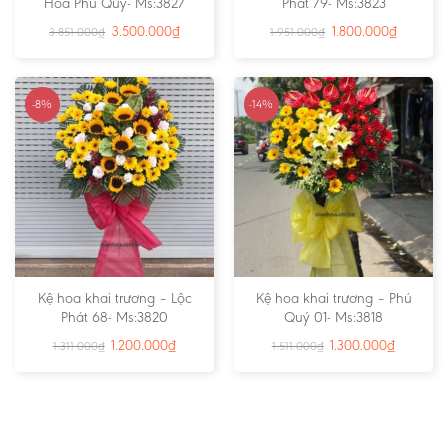
Hoa Phú Quý- Ms:3827
Phát 79- Ms:3823
3.500.000
₫
1.800.000
₫
3.851.000
₫
1.951.000
₫
-8%
-14%
Kệ hoa khai trương – Lộc
Kệ hoa khai trương – Phú
Phát 68- Ms:3820
Quý 01- Ms:3818
1.200.000
₫
1.300.000
₫
1.311.000
₫
1.511.000
₫