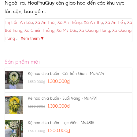
Ngoài ra, HoaPhuQuy còn giao hoa đến các khu vực
lân cận, bao gồm:
Thị trấn An Lão
,
Xã An Thái
,
Xã An Thắng
,
Xã An Thọ
,
Xã An Tiến
,
Xã
Bát Trang
,
Xã Chiến Thắng
,
Xã Mỹ Đức
,
Xã Quang Hưng
,
Xã Quang
Trung
…
Xem thêm ▾
.
Sản phẩm mới
Kệ hoa chia buồn - Cõi Trần Gian - Ms:4724
1.300.000
₫
1.550.000
₫
Kệ hoa chia buồn - Suối Vàng - Ms:4791
1.300.000
₫
1.550.000
₫
Kệ hoa chia buồn - Lạc Viên - Ms:4815
1.200.000
₫
1.540.000
₫