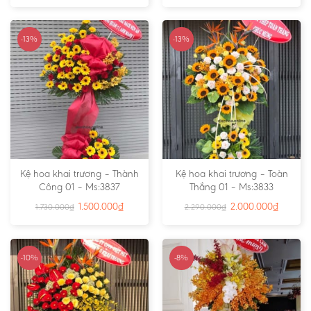
-13%
-13%
Kệ hoa khai trương – Thành
Kệ hoa khai trương – Toàn
Công 01 – Ms:3837
Thắng 01 – Ms:3833
1.500.000
₫
2.000.000
₫
1.730.000
₫
2.290.000
₫
-10%
-8%