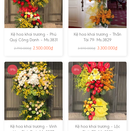
Kệ hoa khai trương – Phú
Kệ hoa khai trương – Thần
Quý Công Danh – Ms:3831
Tài 79- Ms:3829
2.500.000
₫
3.300.000
₫
2.790.000
₫
3.590.000
₫
-9%
-8%
Kệ hoa khai trương – Vinh
Kệ hoa khai trương – Lộc