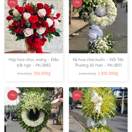
-11%
-7%
Hộp hoa chúc mừng – Điều
Kệ hoa chia buồn – Nỗi Tiếc
bất ngờ – Ms:3882
Thương Vô Hạn – Ms:3851
700.000
₫
3.300.000
₫
790.000
₫
3.540.000
₫
-7%
-8%