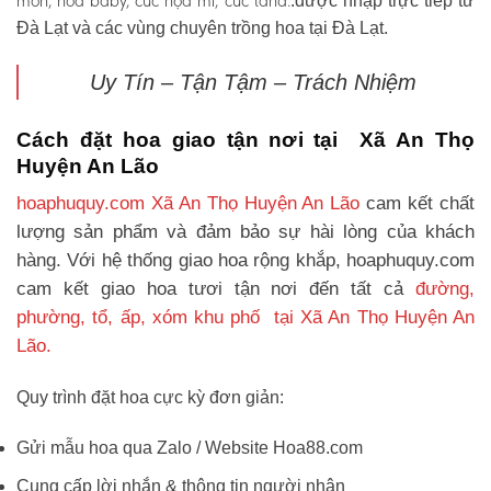
môn, hoa baby, cúc họa mi, cúc tana.
.được nhập trực tiếp từ
Đà Lạt và các vùng chuyên trồng hoa tại Đà Lạt.
Uy Tín – Tận Tậm – Trách Nhiệm
Cách đặt hoa giao tận nơi tại Xã An Thọ
Huyện An Lão
hoaphuquy.com Xã An Thọ Huyện An Lão
cam kết chất
lượng sản phẩm và đảm bảo sự hài lòng của khách
hàng. Với hệ thống giao hoa rộng khắp, hoaphuquy.com
cam kết giao hoa tươi tận nơi đến tất cả
đường,
phường, tổ, ấp, xóm khu phố tại Xã An Thọ Huyện An
Lão.
Quy trình đặt hoa cực kỳ đơn giản:
Gửi mẫu hoa qua Zalo / Website Hoa88.com
Cung cấp lời nhắn & thông tin người nhận