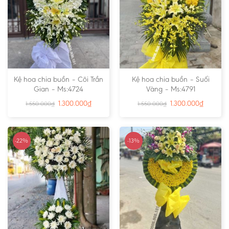
Kệ hoa chia buồn – Cõi Trần
Kệ hoa chia buồn – Suối
Gian – Ms:4724
Vàng – Ms:4791
1.300.000
₫
1.300.000
₫
1.550.000
₫
1.550.000
₫
-22%
-13%