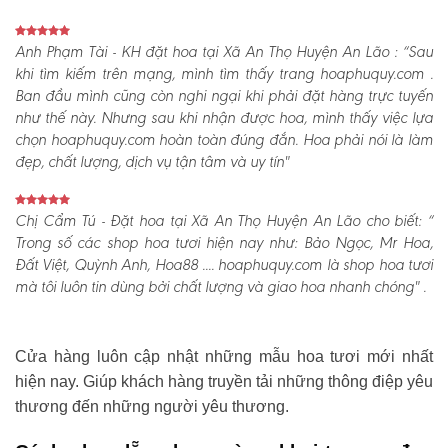
Anh Phạm Tài - KH đặt hoa tại Xã An Thọ Huyện An Lão :
“Sau
khi tìm kiếm trên mạng, mình tìm thấy trang hoaphuquy.com .
Ban đầu mình cũng còn nghi ngại khi phải đặt hàng trực tuyến
như thế này. Nhưng sau khi nhận được hoa, mình thấy việc lựa
chọn hoaphuquy.com hoàn toàn đúng đắn. Hoa phải nói là làm
đẹp, chất lượng, dịch vụ tận tâm và uy tín"
Chị Cẩm Tú - Đặt hoa tại Xã An Thọ Huyện An Lão cho biết:
“
Trong số các shop hoa tươi hiện nay như: Bảo Ngọc, Mr Hoa,
Đất Việt, Quỳnh Anh, Hoa88 .... hoaphuquy.com là shop hoa tươi
mà tôi luôn tin dùng bởi chất lượng và giao hoa nhanh chóng" .
Cửa hàng luôn cập nhật những mẫu hoa tươi mới nhất
hiện nay. Giúp khách hàng truyền tải những thông điệp yêu
thương đến những người yêu thương.