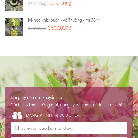
2.350.000
₫
2.540.000
₫
Kệ hoa chia buồn - Vô Thường - Ms:3844
3.500.000
₫
3.810.000
₫
Đăng ký nhận tin khuyến mãi
Dành cho khách hàng mới, đăng ký để nhận ưu đãi sớm nhất!
ĐĂNG KÝ NHẬN VOUCHER