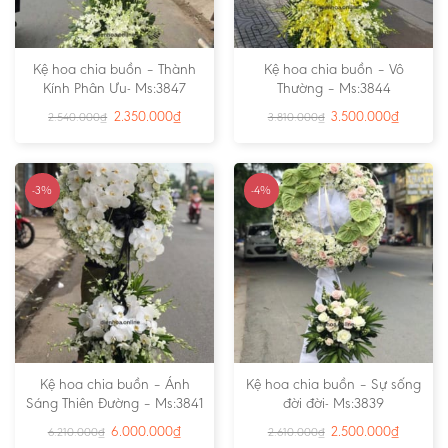
Kệ hoa chia buồn – Thành
Kệ hoa chia buồn – Vô
Kính Phân Ưu- Ms:3847
Thường – Ms:3844
2.350.000
₫
3.500.000
₫
2.540.000
₫
3.810.000
₫
-3%
-4%
Kệ hoa chia buồn – Ánh
Kệ hoa chia buồn – Sự sống
Sáng Thiên Đường – Ms:3841
đời đời- Ms:3839
6.000.000
₫
2.500.000
₫
6.210.000
₫
2.610.000
₫