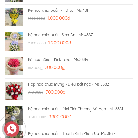
Kệ hoa chia buồn - Hư vô - Ms:4811
1.000.000
₫
1.150.000
₫
Kệ hoa chia buồn -Bình An - Ms:4837
1.900.000
₫
2.100.000
₫
Bó hoa hồng - Pink Love - Ms:3884
700.000
₫
812.000
₫
Hộp hoa chúc mừng - Điều bất ngờ - Ms:3882
700.000
₫
790.000
₫
Kệ hoa chia buồn - Nỗi Tiếc Thương Vô Hạn - Ms:3851
3.300.000
₫
3.540.000
₫
Kệ hoa chia buồn - Thành Kính Phân Ưu- Ms:3847