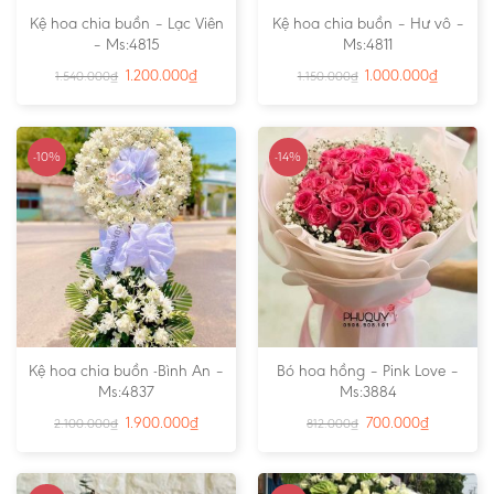
Kệ hoa chia buồn – Lạc Viên
Kệ hoa chia buồn – Hư vô –
– Ms:4815
Ms:4811
1.200.000
₫
1.000.000
₫
1.540.000
₫
1.150.000
₫
-10%
-14%
Kệ hoa chia buồn -Bình An –
Bó hoa hồng – Pink Love –
Ms:4837
Ms:3884
1.900.000
₫
700.000
₫
2.100.000
₫
812.000
₫