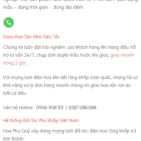
mẫu – đúng thời gian – đúng địa điểm.
Giao Hoa Tận Nhà Siêu Tốc
Chúng tôi luôn đặt trải nghiệm của khách hàng lên hàng đầu: hỗ
trợ tư vấn 24/7, chụp ảnh duyệt mẫu trước khi giao,
giao nhanh
trong 2 giờ
.
Với mạng lưới điện hoa liên kết rộng khắp toàn quốc, chúng tôi có
khả năng xử lý đơn hàng nhanh chóng và giao hoa tận nơi dù
bất cứ đâu.
Liên hệ Hotline :
0906.908.101 | 0587.088.088
Hệ thống Đối Tác Phủ Khắp Việt Nam
Hoa Phú Quý xây dựng mạng lưới đối tác điện hoa rộng khắp 63
tỉnh thành: