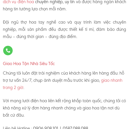
dịch vụ điện hoa
chuyên nghiệp, uy tín
và được hàng ngàn khách
hàng tin tưởng lựa chọn mỗi năm.
Đội ngũ thợ hoa tay nghề cao và quy trình làm việc chuyên
nghiệp, mỗi sản phẩm đều được thiết kế tỉ mỉ, đảm bảo đúng
mẫu – đúng thời gian – đúng địa điểm.
Giao Hoa Tận Nhà Siêu Tốc
Chúng tôi luôn đặt trải nghiệm của khách hàng lên hàng đầu: hỗ
trợ tư vấn 24/7, chụp ảnh duyệt mẫu trước khi giao,
giao nhanh
trong 2 giờ
.
Với mạng lưới điện hoa liên kết rộng khắp toàn quốc, chúng tôi có
khả năng xử lý đơn hàng nhanh chóng và giao hoa tận nơi dù
bất cứ đâu.
Liên hệ Hotline :
0906.908.101 | 0587.088.088