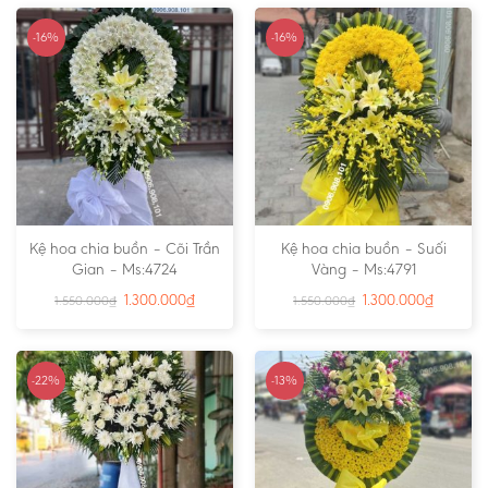
-16%
-16%
Kệ hoa chia buồn – Cõi Trần
Kệ hoa chia buồn – Suối
Gian – Ms:4724
Vàng – Ms:4791
1.300.000
₫
1.300.000
₫
1.550.000
₫
1.550.000
₫
-22%
-13%