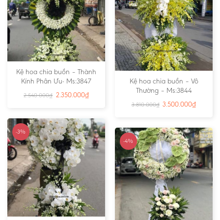
Kệ hoa chia buồn – Thành
Kính Phân Ưu- Ms:3847
Kệ hoa chia buồn – Vô
Thường – Ms:3844
2.350.000
₫
2.540.000
₫
3.500.000
₫
3.810.000
₫
-3%
-4%