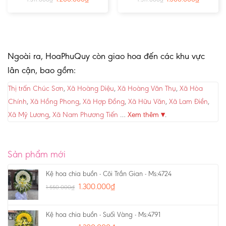
Ngoài ra, HoaPhuQuy còn giao hoa đến các khu vực
lân cận, bao gồm:
Thị trấn Chúc Sơn
,
Xã Hoàng Diệu
,
Xã Hoàng Văn Thụ
,
Xã Hòa
Chính
,
Xã Hồng Phong
,
Xã Hợp Đồng
,
Xã Hữu Văn
,
Xã Lam Điền
,
Xã Mỹ Lương
,
Xã Nam Phương Tiến
…
Xem thêm ▾
.
Sản phẩm mới
Kệ hoa chia buồn - Cõi Trần Gian - Ms:4724
1.300.000
₫
1.550.000
₫
Kệ hoa chia buồn - Suối Vàng - Ms:4791