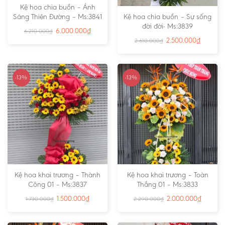
Kệ hoa chia buồn – Ánh
Sáng Thiên Đường – Ms:3841
Kệ hoa chia buồn – Sự sống
đời đời- Ms:3839
6.000.000
₫
6.210.000
₫
2.500.000
₫
2.610.000
₫
-13%
-13%
Kệ hoa khai trương – Thành
Kệ hoa khai trương – Toàn
Công 01 – Ms:3837
Thắng 01 – Ms:3833
1.500.000
₫
2.000.000
₫
1.730.000
₫
2.290.000
₫