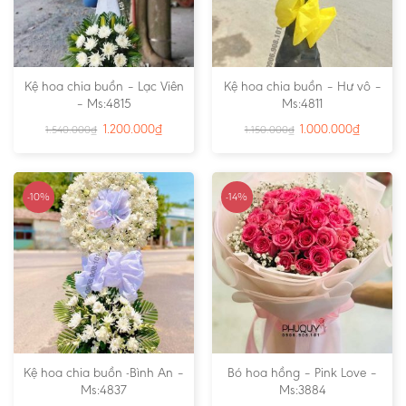
Kệ hoa chia buồn – Lạc Viên
Kệ hoa chia buồn – Hư vô –
– Ms:4815
Ms:4811
1.200.000
₫
1.000.000
₫
1.540.000
₫
1.150.000
₫
-10%
-14%
Kệ hoa chia buồn -Bình An –
Bó hoa hồng – Pink Love –
Ms:4837
Ms:3884