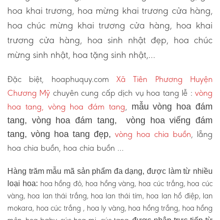
hoa khai trương, hoa mừng khai trương cửa hàng,
hoa chúc mừng khai trương cửa hàng, hoa khai
trương cửa hàng, hoa sinh nhật đẹp, hoa chúc
mừng sinh nhật, hoa tặng sinh nhật,…
Đặc biệt, hoaphuquy.com
Xã Tiên Phương Huyện
Chương Mỹ
chuyên cung cấp dịch vụ hoa tang lễ :
vòng
hoa tang, vòng hoa đám tang
,
mẫu vòng hoa đám
tang, vòng hoa đám tang, vòng hoa viếng đám
vòng hoa chia buồn
, lẵng
tang, vòng hoa tang đẹp,
hoa chia buồn, hoa chia buồn …
Hàng trăm mẫu mã sản phẩm đa dạng, được làm từ nhiều
hoa hồng đỏ, hoa hồng vàng, hoa cúc trắng, hoa cúc
loại hoa:
vàng, hoa lan thái trắng, hoa lan thái tím, hoa lan hồ điệp, lan
mokara, hoa cúc trắng , hoa ly vàng, hoa hồng trắng, hoa hồng