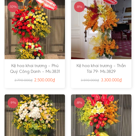
-10%
-8%
Kệ hoa khai trương – Phú
Kệ hoa khai trương – Thần
Quý Công Danh – Ms:3831
Tài 79- Ms:3829
2.500.000
₫
3.300.000
₫
2.790.000
₫
3.590.000
₫
-9%
-8%