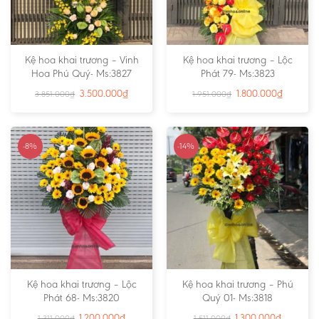
Kệ hoa khai trương – Vinh
Kệ hoa khai trương – Lộc
Hoa Phú Quý- Ms:3827
Phát 79- Ms:3823
3.500.000
₫
1.800.000
₫
3.851.000
₫
1.951.000
₫
-8%
-14%
Kệ hoa khai trương – Lộc
Kệ hoa khai trương – Phú
Phát 68- Ms:3820
Quý 01- Ms:3818
1.200.000
₫
1.300.000
₫
1.311.000
₫
1.511.000
₫