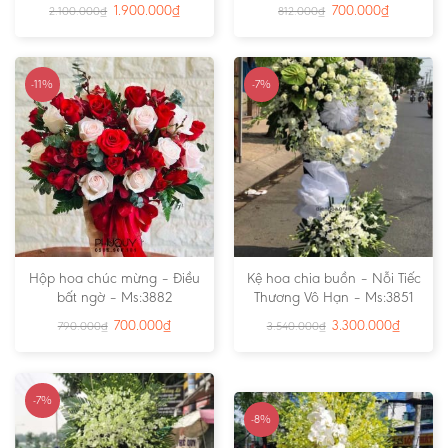
1.900.000
₫
700.000
₫
2.100.000
₫
812.000
₫
-11%
-7%
Hộp hoa chúc mừng – Điều
Kệ hoa chia buồn – Nỗi Tiếc
bất ngờ – Ms:3882
Thương Vô Hạn – Ms:3851
700.000
₫
3.300.000
₫
790.000
₫
3.540.000
₫
-7%
-8%