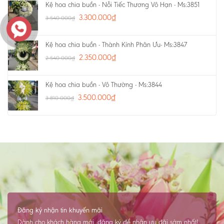
Kệ hoa chia buồn - Nỗi Tiếc Thương Vô Hạn - Ms:3851
3.300.000
₫
3.540.000
₫
Kệ hoa chia buồn - Thành Kính Phân Ưu- Ms:3847
2.350.000
₫
2.540.000
₫
Kệ hoa chia buồn - Vô Thường - Ms:3844
3.500.000
₫
3.810.000
₫
Đăng ký nhận tin khuyến mãi
Dành cho khách hàng mới, đăng ký để nhận ưu đãi sớm nhất!