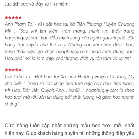
sức tích cực và đầy sự tín nhiệm:
Anh Phạm Tài - KH đặt hoa tại Xã Tiên Phương Huyện Chương
Mỹ :
“Sau khi tìm kiếm trên mạng, mình tìm thấy trang
hoaphuquy.com . Ban đầu mình cũng còn nghi ngại khi phải đặt
hàng trực tuyến như thế này. Nhưng sau khi nhận được hoa,
mình thấy việc lựa chọn hoaphuquy.com hoàn toàn đúng đắn.
Hoa phải nói là làm đẹp, chất lượng, dịch vụ tận tâm và uy tín"
Chị Cẩm Tú - Đặt hoa tại Xã Tiên Phương Huyện Chương Mỹ
cho biết:
“ Trong số các shop hoa tươi hiện nay như: Bảo Ngọc,
Mr Hoa, Đất Việt, Quỳnh Anh, Hoa88 .... hoaphuquy.com là shop
hoa tươi mà tôi luôn tin dùng bởi chất lượng và giao hoa nhanh
chóng" .
Cửa hàng luôn cập nhật những mẫu hoa tươi mới nhất
hiện nay. Giúp khách hàng truyền tải những thông điệp yêu