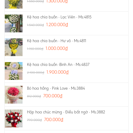
1.300.000
₫
1.550.000
₫
Kệ hoa chia buồn - Lạc Viên - Ms:4815
1.200.000
₫
1.540.000
₫
Kệ hoa chia buồn - Hư vô - Ms:4811
1.000.000
₫
1.150.000
₫
Kệ hoa chia buồn -Bình An - Ms:4837
1.900.000
₫
2.100.000
₫
Bó hoa hồng - Pink Love - Ms:3884
700.000
₫
812.000
₫
Hộp hoa chúc mừng - Điều bất ngờ - Ms:3882
700.000
₫
790.000
₫