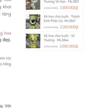
Thương Vô Hạn - Ms:3851
g khai
3.300.000
₫
3.540.000
₫
a tặng
Kệ hoa chia buồn - Thành
Kính Phân Ưu- Ms:3847
2.350.000
₫
2.540.000
₫
ng hoa
Kệ hoa chia buồn - Vô
g đẹp,
Thường - Ms:3844
3.500.000
₫
3.810.000
₫
hoa cúc
oa hồng
g. Với