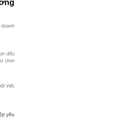
ương
, doanh
Ban đầu
ựa chọn
t Việt,
ệp yêu