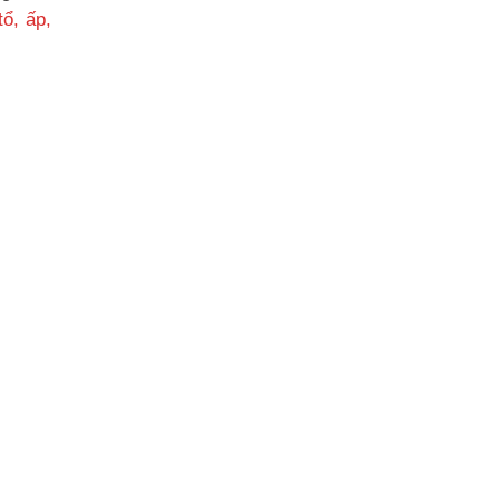
ổ, ấp,