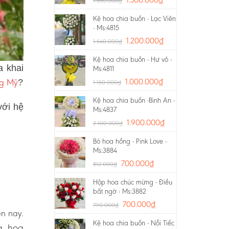
1.550.000
₫
Kệ hoa chia buồn - Lạc Viên
- Ms:4815
1.200.000
₫
1.540.000
₫
Kệ hoa chia buồn - Hư vô -
a khai
Ms:4811
ng Mỹ
1.000.000
₫
?
1.150.000
₫
Kệ hoa chia buồn -Bình An -
với hệ
Ms:4837
1.900.000
₫
2.100.000
₫
Bó hoa hồng - Pink Love -
Ms:3884
700.000
₫
812.000
₫
Hộp hoa chúc mừng - Điều
bất ngờ - Ms:3882
700.000
₫
790.000
₫
ện nay.
Kệ hoa chia buồn - Nỗi Tiếc
g, hoa