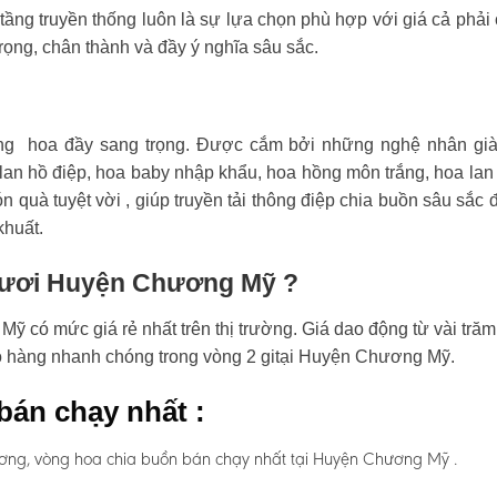
tầng truyền thống luôn là sự lựa chọn phù hợp với giá cả phải
rọng, chân thành và đầy ý nghĩa sâu sắc.
ng hoa đầy sang trọng. Được cắm bởi những nghệ nhân già
an hồ điệp, hoa baby nhập khẩu, hoa hồng môn trắng, hoa lan
n quà tuyệt vời , giúp truyền tải thông điệp chia buồn sâu sắc 
khuất.
 tươi Huyện Chương Mỹ ?
 có mức giá rẻ nhất trên thị trường. Giá dao động từ vài trăm
iao hàng nhanh chóng trong vòng 2 gitại Huyện Chương Mỹ.
bán chạy nhất :
ương, vòng hoa chia buồn bán chạy nhất tại Huyện Chương Mỹ .