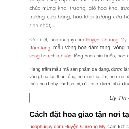
chúc mừng khai trương, giỏ hoa khai tr
trương cửa hàng, hoa khai trương cửa hà
sinh nhật,…
Đặc biệt, hoaphuquy.com
Huyện Chương Mỹ
đám tang
,
mẫu vòng hoa đám tang, vòng h
vòng hoa chia buồn
, lẵng hoa chia buồn, hoa
Hàng trăm mẫu mã sản phẩm đa dạng, được làm
vàng, hoa lan thái trắng, hoa lan thái tím, hoa lan
môn, hoa baby, cúc họa mi, cúc tana.
.được nhập trự
Uy Tín
Cách đặt hoa giao tận nơi
hoaphuquy.com Huyện Chương Mỹ
cam kết c