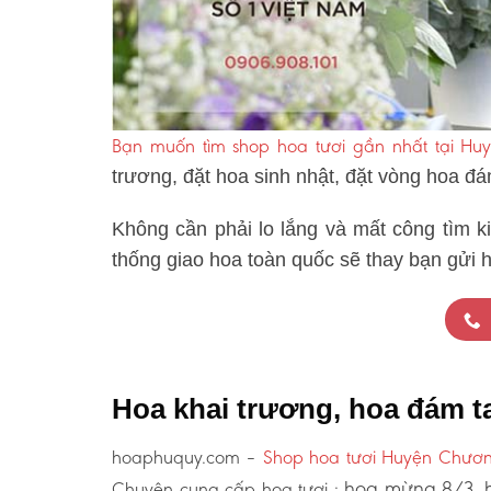
Bạn muốn tìm shop hoa tươi gần nhất tại H
trương, đặt hoa sinh nhật, đặt vòng hoa đ
Không cần phải lo lắng và mất công tìm k
thống giao hoa toàn quốc sẽ thay bạn gửi 
Hoa khai trương, hoa đám 
hoaphuquy.com –
Shop hoa tươi Huyện Chươ
hoa mừng 8/3, h
Chuyên cung cấp hoa tươi :