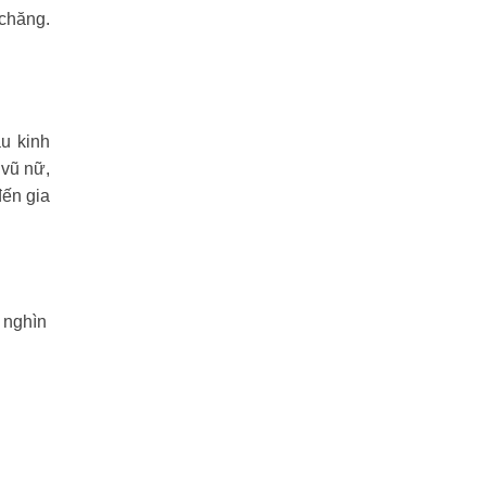
 chăng.
u kinh
 vũ nữ,
đến gia
 nghìn