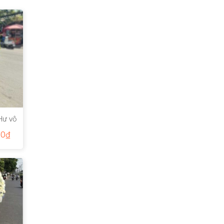
Hư vô
00
₫