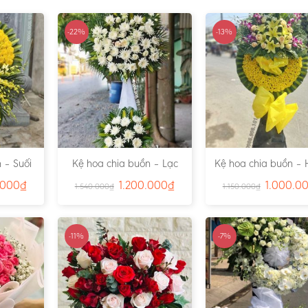
-22%
-13%
 – Suối
Kệ hoa chia buồn – Lạc
Kệ hoa chia buồn – 
791
Viên – Ms:4815
– Ms:4811
.000
₫
1.200.000
₫
1.000.0
1.540.000
₫
1.150.000
₫
-11%
-7%