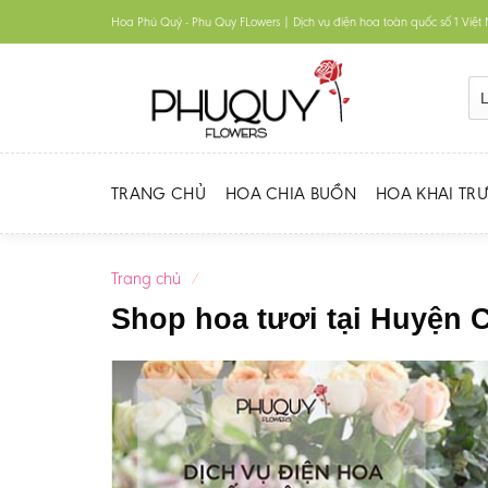
Skip
Hoa Phú Quý - Phu Quy FLowers | Dịch vụ điện hoa toàn quốc số 1 Việ
to
content
TRANG CHỦ
HOA CHIA BUỒN
HOA KHAI TR
Trang chủ
/
Shop hoa tươi tại Huyện