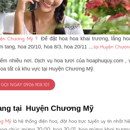
uyện Chương Mỹ
?
Để đặt hoa hoa khai trương, lẵng ho
tại Huyện Chươ
ám tang, hoa 20/10, hoa 8/3, hoa 20/11 …
iếm nhiều nơi. Dịch vụ hoa tươi của hoaphuquy.com , 
hoa tất cả khu vực tại Huyện Chương Mỹ.
GỌI NGAY 0906.908.101
tang tại Huyện Chương Mỹ
ng Mỹ
là hệ thống điện hoa, đặt hoa trực tuyến uy tín nhất hi
oa chúc mừng 20/10, hoa 20/11, hoa mừng khai trươn