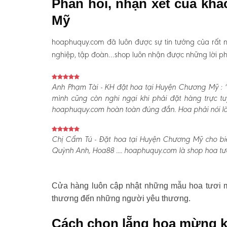
Phản hồi, nhận xét của kh
Mỹ
hoaphuquy.com đã luôn được sự tin tưởng của rất n
nghiệp, tập đoàn…shop luôn nhận được những lời phản
Anh Phạm Tài - KH đặt hoa tại Huyện Chương Mỹ :
“
mình cũng còn nghi ngại khi phải đặt hàng trực t
hoaphuquy.com hoàn toàn đúng đắn. Hoa phải nói là l
Chị Cẩm Tú - Đặt hoa tại Huyện Chương Mỹ cho biế
Quỳnh Anh, Hoa88 .... hoaphuquy.com là shop hoa tươ
Cửa hàng luôn cập nhật những mẫu hoa tươi mớ
thương đến những người yêu thương.
Cách chọn lẵng hoa mừng k