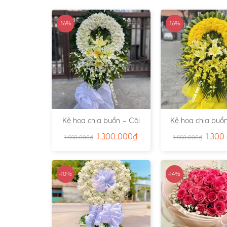
-16%
-16%
Kệ hoa chia buồn – Cõi
Kệ hoa chia buồn
Trần Gian – Ms:4724
Vàng – Ms:4
1.300.000
₫
1.300
1.550.000
₫
1.550.000
₫
-10%
-14%