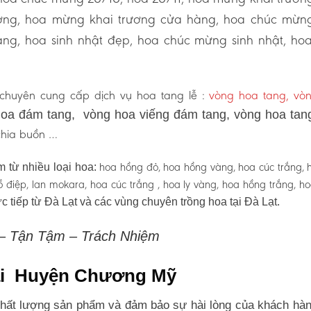
ương, hoa mừng khai trương cửa hàng, hoa chúc mừn
ng, hoa sinh nhật đẹp, hoa chúc mừng sinh nhật, ho
chuyên cung cấp dịch vụ hoa tang lễ :
vòng hoa tang, vò
oa đám tang, vòng hoa viếng đám tang, vòng hoa tan
 chia buồn …
hoa hồng đỏ, hoa hồng vàng, hoa cúc trắng, 
 từ nhiều loại hoa:
 hồ điệp, lan mokara, hoa cúc trắng , hoa ly vàng, hoa hồng trắng, h
c tiếp từ Đà Lạt và các vùng chuyên trồng hoa tại Đà Lạt.
 – Tận Tậm – Trách Nhiệm
 tại Huyện Chương Mỹ
hất lượng sản phẩm và đảm bảo sự hài lòng của khách hàn