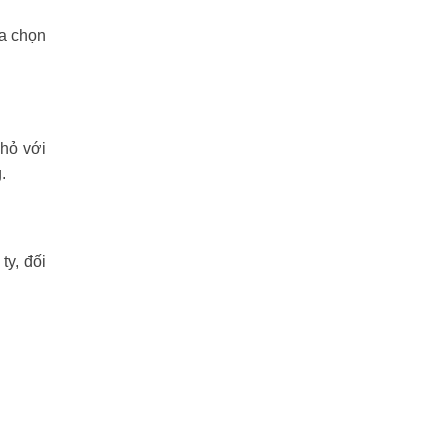
ựa chọn
nhỏ với
.
y, đối