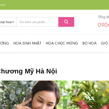
t Nam
Tổng đ
Tìm
0906
kiếm:
ƯƠNG
HOA SINH NHẬT
HOA CHÚC MỪNG
BÓ HOA
GIỎ
 Chương Mỹ Hà Nội