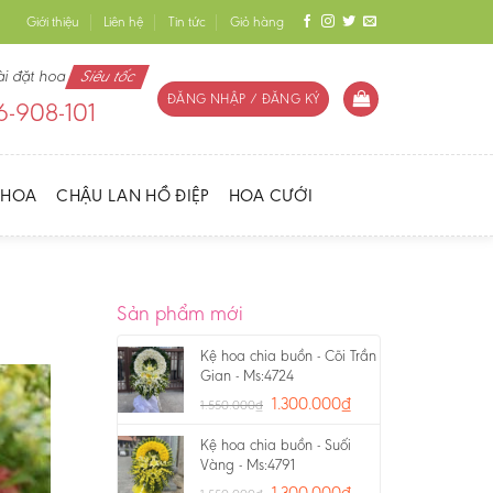
Giới thiệu
Liên hệ
Tin tức
Giỏ hàng
ài đặt hoa
Siêu tốc
ĐĂNG NHẬP / ĐĂNG KÝ
-908-101
 HOA
CHẬU LAN HỒ ĐIỆP
HOA CƯỚI
Sản phẩm mới
Kệ hoa chia buồn - Cõi Trần
Gian - Ms:4724
1.300.000
₫
1.550.000
₫
Kệ hoa chia buồn - Suối
Vàng - Ms:4791
1.300.000
₫