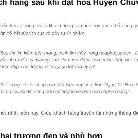
ách hàng sau khi đặt hoa Huyện Ch
hiều khách hàng. Dù là khách hàng cá nhân hay đoàn thể, công ty
 hồi hết sức tích cực và đầy sự tín nhiệm:
Sau khi tìm kiếm trên mạng, mình tìm thấy trang hoaphuquy.com . 
uyến như thế này. Nhưng sau khi nhận được hoa, mình thấy việc l
àm đẹp, chất lượng, dịch vụ tận tâm và uy tín"
t:
“ Trong số các shop hoa tươi hiện nay như: Bảo Ngọc, Mr Hoa, Đấ
i mà tôi luôn tin dùng bởi chất lượng và giao hoa nhanh chóng" .
i nhất hiện nay. Giúp khách hàng truyền tải những thông đi
hai trương đẹp và phù hợp