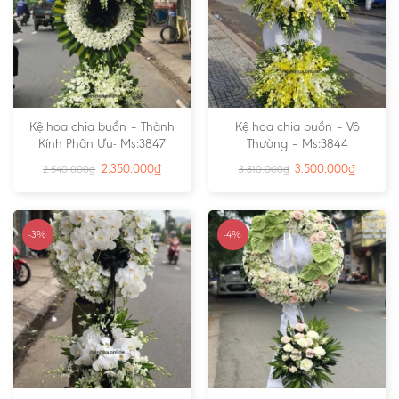
Kệ hoa chia buồn – Thành
Kệ hoa chia buồn – Vô
Kính Phân Ưu- Ms:3847
Thường – Ms:3844
2.350.000
₫
3.500.000
₫
2.540.000
₫
3.810.000
₫
-3%
-4%