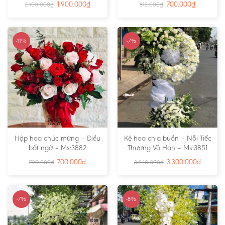
1.900.000
₫
700.000
₫
2.100.000
₫
812.000
₫
-11%
-7%
Hộp hoa chúc mừng – Điều
Kệ hoa chia buồn – Nỗi Tiếc
bất ngờ – Ms:3882
Thương Vô Hạn – Ms:3851
700.000
₫
3.300.000
₫
790.000
₫
3.540.000
₫
-7%
-8%