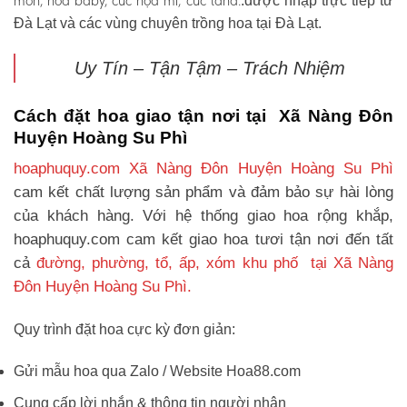
môn, hoa baby, cúc họa mi, cúc tana.
.được nhập trực tiếp từ
Đà Lạt và các vùng chuyên trồng hoa tại Đà Lạt.
Uy Tín – Tận Tậm – Trách Nhiệm
Cách đặt hoa giao tận nơi tại Xã Nàng Đôn
Huyện Hoàng Su Phì
hoaphuquy.com Xã Nàng Đôn Huyện Hoàng Su Phì
cam kết chất lượng sản phẩm và đảm bảo sự hài lòng
của khách hàng. Với hệ thống giao hoa rộng khắp,
hoaphuquy.com cam kết giao hoa tươi tận nơi đến tất
cả
đường, phường, tổ, ấp, xóm khu phố tại Xã Nàng
Đôn Huyện Hoàng Su Phì.
Quy trình đặt hoa cực kỳ đơn giản:
Gửi mẫu hoa qua Zalo / Website Hoa88.com
Cung cấp lời nhắn & thông tin người nhận