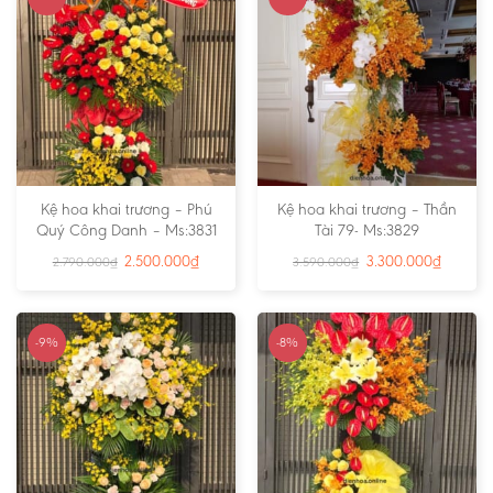
Kệ hoa khai trương – Phú
Kệ hoa khai trương – Thần
Quý Công Danh – Ms:3831
Tài 79- Ms:3829
2.500.000
₫
3.300.000
₫
2.790.000
₫
3.590.000
₫
-9%
-8%