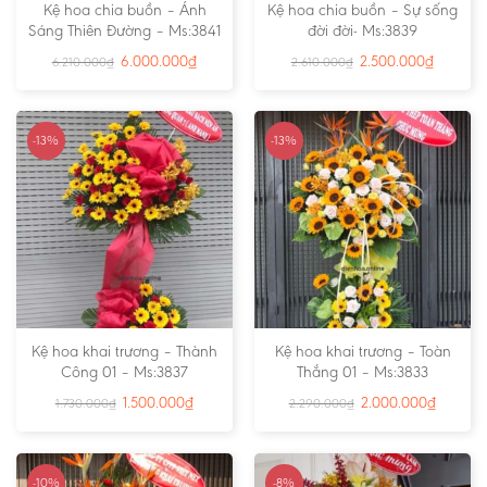
Kệ hoa chia buồn – Ánh
Kệ hoa chia buồn – Sự sống
Sáng Thiên Đường – Ms:3841
đời đời- Ms:3839
6.000.000
₫
2.500.000
₫
6.210.000
₫
2.610.000
₫
-13%
-13%
Kệ hoa khai trương – Thành
Kệ hoa khai trương – Toàn
Công 01 – Ms:3837
Thắng 01 – Ms:3833
1.500.000
₫
2.000.000
₫
1.730.000
₫
2.290.000
₫
-10%
-8%