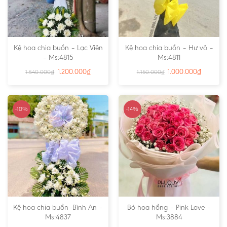
Kệ hoa chia buồn – Lạc Viên
Kệ hoa chia buồn – Hư vô –
– Ms:4815
Ms:4811
1.200.000
₫
1.000.000
₫
1.540.000
₫
1.150.000
₫
-10%
-14%
Kệ hoa chia buồn -Bình An –
Bó hoa hồng – Pink Love –
Ms:4837
Ms:3884