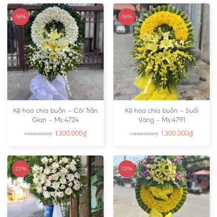
-16%
-16%
Kệ hoa chia buồn – Cõi Trần
Kệ hoa chia buồn – Suối
Gian – Ms:4724
Vàng – Ms:4791
1.300.000
₫
1.300.000
₫
1.550.000
₫
1.550.000
₫
-22%
-13%