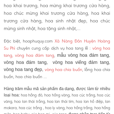
hoa khai trương, hoa mừng khai trương cửa hàng,
hoa chúc mừng khai trương cửa hàng, hoa khai
trương cửa hàng, hoa sinh nhật đẹp, hoa chúc
mừng sinh nhật, hoa tặng sinh nhật,…
Đặc biệt, hoaphuquy.com
Xã Nàng Đôn Huyện Hoàng
Su Phì
chuyên cung cấp dịch vụ hoa tang lễ :
vòng hoa
tang, vòng hoa đám tang
,
mẫu vòng hoa đám tang,
vòng hoa đám tang, vòng hoa viếng đám tang,
vòng hoa chia buồn
, lẵng hoa chia
vòng hoa tang đẹp,
buồn, hoa chia buồn …
Hàng trăm mẫu mã sản phẩm đa dạng, được làm từ nhiều
hoa hồng đỏ, hoa hồng vàng, hoa cúc trắng, hoa cúc
loại hoa:
vàng, hoa lan thái trắng, hoa lan thái tím, hoa lan hồ điệp, lan
mokara, hoa cúc trắng , hoa ly vàng, hoa hồng trắng, hoa hồng