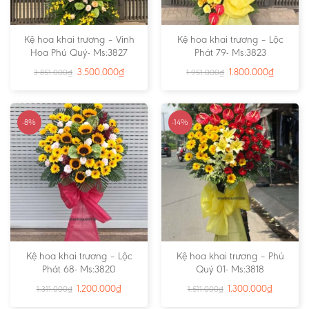
Kệ hoa khai trương – Vinh
Kệ hoa khai trương – Lộc
Hoa Phú Quý- Ms:3827
Phát 79- Ms:3823
3.500.000
₫
1.800.000
₫
3.851.000
₫
1.951.000
₫
-8%
-14%
Kệ hoa khai trương – Lộc
Kệ hoa khai trương – Phú
Phát 68- Ms:3820
Quý 01- Ms:3818
1.200.000
₫
1.300.000
₫
1.311.000
₫
1.511.000
₫