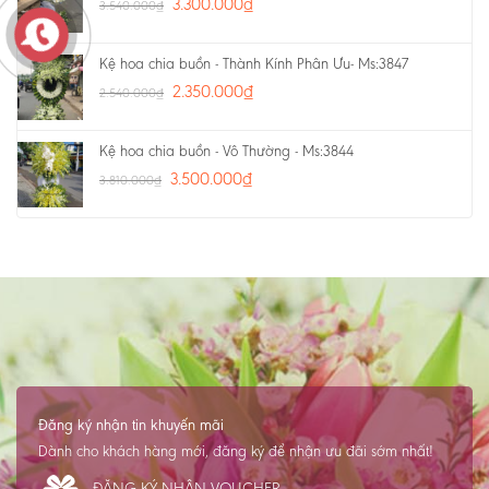
3.300.000
₫
3.540.000
₫
Kệ hoa chia buồn - Thành Kính Phân Ưu- Ms:3847
2.350.000
₫
2.540.000
₫
Kệ hoa chia buồn - Vô Thường - Ms:3844
3.500.000
₫
3.810.000
₫
Đăng ký nhận tin khuyến mãi
Dành cho khách hàng mới, đăng ký để nhận ưu đãi sớm nhất!
ĐĂNG KÝ NHẬN VOUCHER