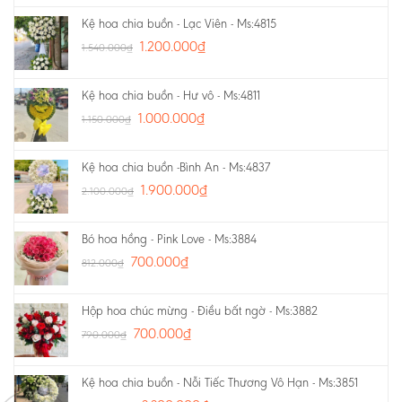
Kệ hoa chia buồn - Lạc Viên - Ms:4815
1.200.000
₫
1.540.000
₫
Kệ hoa chia buồn - Hư vô - Ms:4811
1.000.000
₫
1.150.000
₫
Kệ hoa chia buồn -Bình An - Ms:4837
1.900.000
₫
2.100.000
₫
Bó hoa hồng - Pink Love - Ms:3884
700.000
₫
812.000
₫
Hộp hoa chúc mừng - Điều bất ngờ - Ms:3882
700.000
₫
790.000
₫
Kệ hoa chia buồn - Nỗi Tiếc Thương Vô Hạn - Ms:3851