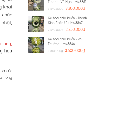
Thương Vô Hạn - Ms:3851
g khai
3.300.000
₫
3.540.000
₫
a chúc
Kệ hoa chia buồn - Thành
 nhật,
Kính Phân Ưu- Ms:3847
2.350.000
₫
2.540.000
₫
Kệ hoa chia buồn - Vô
 tang,
Thường - Ms:3844
3.500.000
₫
ng hoa
3.810.000
₫
hoa cúc
oa hồng