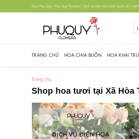
Skip
Hoa Phú Quý - Phu Quy FLowers | Dịch vụ điện hoa toàn quốc số 1 Việ
to
content
TRANG CHỦ
HOA CHIA BUỒN
HOA KHAI TR
Trang chủ
/
Shop hoa tươi tại Xã Hòa