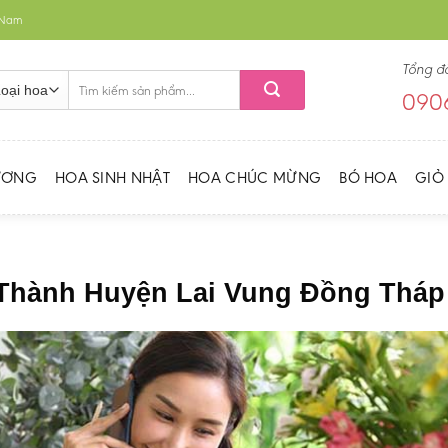
t Nam
Tổng đ
Tìm
0906
kiếm:
ƯƠNG
HOA SINH NHẬT
HOA CHÚC MỪNG
BÓ HOA
GIỎ
 Thành Huyện Lai Vung Đồng Tháp