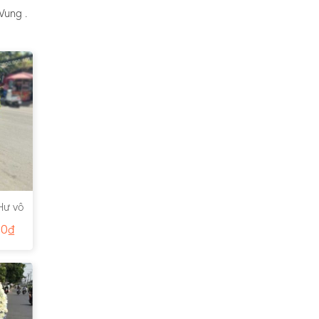
Vung .
Hư vô
00
₫