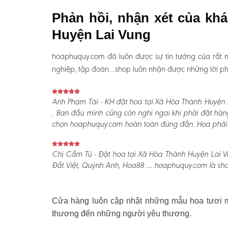
Phản hồi, nhận xét của kh
Huyện Lai Vung
hoaphuquy.com đã luôn được sự tin tưởng của rất n
nghiệp, tập đoàn…shop luôn nhận được những lời phản
Anh Phạm Tài - KH đặt hoa tại Xã Hòa Thành Huyện L
. Ban đầu mình cũng còn nghi ngại khi phải đặt hàn
chọn hoaphuquy.com hoàn toàn đúng đắn. Hoa phải nói
Chị Cẩm Tú - Đặt hoa tại Xã Hòa Thành Huyện Lai Vu
Đất Việt, Quỳnh Anh, Hoa88 .... hoaphuquy.com là sho
Cửa hàng luôn cập nhật những mẫu hoa tươi mớ
thương đến những người yêu thương.