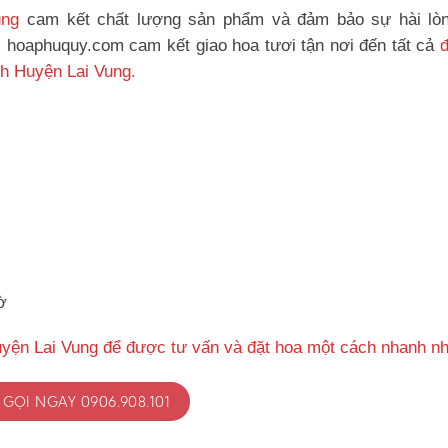
ung
cam kết chất lượng sản phẩm và đảm bảo sự hài lò
, hoaphuquy.com cam kết giao hoa tươi tận nơi đến tất cả
h Huyện Lai Vung.
ờ
yện Lai Vung để được tư vấn và đặt hoa một cách nhanh n
GỌI NGAY 0906.908.101