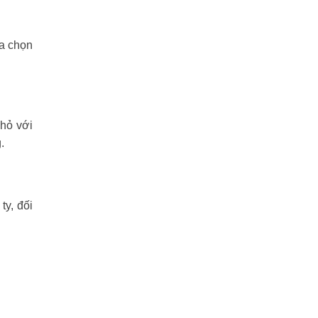
ựa chọn
nhỏ với
.
y, đối