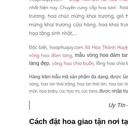
hoa
nhất hiện nay. Chuyên cung cấp hoa tươi :
trương, hoa chúc mừng khai trương, giỏ 
mừng khai trương cửa hàng, hoa khai trư
hoa tặng sinh nhật,…
Đặc biệt, hoaphuquy.com
Xã Hòa Thành Huyện
vòng hoa đám tang
,
mẫu vòng hoa đám tan
vòng hoa chia buồn
, lẵng hoa chia
tang đẹp,
Hàng trăm mẫu mã sản phẩm đa dạng, được làm
vàng, hoa lan thái trắng, hoa lan thái tím, hoa lan
môn, hoa baby, cúc họa mi, cúc tana.
.được nhập trự
Uy Tín
Cách đặt hoa giao tận nơi 