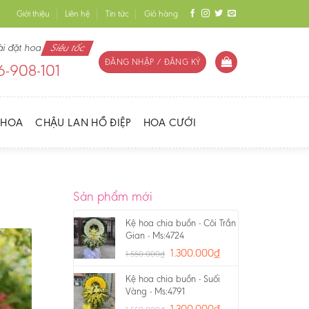
Giới thiệu
Liên hệ
Tin tức
Giỏ hàng
ài đặt hoa
Siêu tốc
ĐĂNG NHẬP / ĐĂNG KÝ
-908-101
 HOA
CHẬU LAN HỒ ĐIỆP
HOA CƯỚI
Sản phẩm mới
Kệ hoa chia buồn - Cõi Trần
Gian - Ms:4724
1.300.000
₫
1.550.000
₫
Kệ hoa chia buồn - Suối
Vàng - Ms:4791
1.300.000
₫