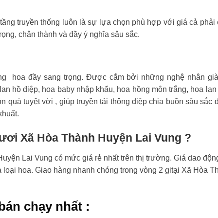
tầng truyền thống luôn là sự lựa chọn phù hợp với giá cả phải
rọng, chân thành và đầy ý nghĩa sâu sắc.
ng hoa đầy sang trọng. Được cắm bởi những nghệ nhân già
an hồ điệp, hoa baby nhập khẩu, hoa hồng môn trắng, hoa lan
n quà tuyệt vời , giúp truyền tải thông điệp chia buồn sâu sắc 
khuất.
 tươi Xã Hòa Thành Huyện Lai Vung ?
yện Lai Vung có mức giá rẻ nhất trên thị trường. Giá dao độn
và loại hoa. Giao hàng nhanh chóng trong vòng 2 gitại Xã Hòa T
bán chạy nhất :