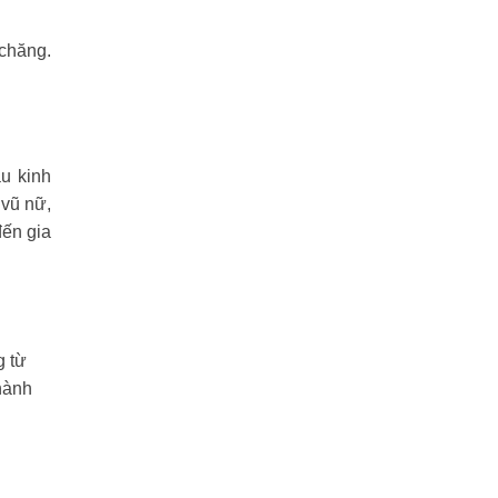
 chăng.
u kinh
 vũ nữ,
đến gia
g từ
hành