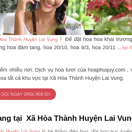
 Hòa Thành Huyện Lai Vung
?
Để đặt hoa hoa khai trương
tại 
vòng hoa đám tang, hoa 20/10, hoa 8/3, hoa 20/11 …
iếm nhiều nơi. Dịch vụ hoa tươi của hoaphuquy.com , 
hoa tất cả khu vực tại Xã Hòa Thành Huyện Lai Vung.
GỌI NGAY 0906.908.101
ang tại Xã Hòa Thành Huyện Lai Vu
nh Huyện Lai Vung
là hệ thống điện hoa, đặt hoa trực tuyến