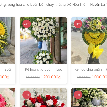
ơng, vòng hoa chia buồn bán chạy nhất tại Xã Hòa Thành Huyện Lai 
-22%
-13%
 – Suối
Kệ hoa chia buồn – Lạc
Kệ hoa chia buồn – 
791
Viên – Ms:4815
– Ms:4811
.000
₫
1.200.000
₫
1.000.0
1.540.000
₫
1.150.000
₫
-11%
-7%