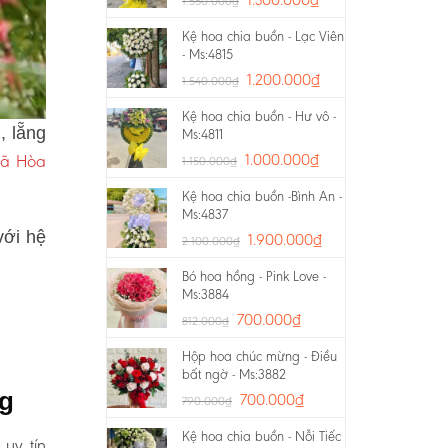
1.550.000
₫
Kệ hoa chia buồn - Lạc Viên
- Ms:4815
1.200.000
₫
1.540.000
₫
Kệ hoa chia buồn - Hư vô -
, lẵng
Ms:4811
Xã Hòa
1.000.000
₫
1.150.000
₫
Kệ hoa chia buồn -Bình An -
Ms:4837
với hệ
1.900.000
₫
2.100.000
₫
Bó hoa hồng - Pink Love -
Ms:3884
700.000
₫
812.000
₫
Hộp hoa chúc mừng - Điều
bất ngờ - Ms:3882
ng
700.000
₫
790.000
₫
Kệ hoa chia buồn - Nỗi Tiếc
 uy tín