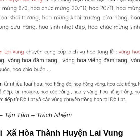
 mừng 8/3, hoa chúc mừng 20/10, hoa 20/11, hoa mừn
hoa khai trương, hoa mừng khai trương cửa hàng, ho
ơng cửa hàng, hoa sinh nhật đẹp, hoa chúc mừng sinh
 Lai Vung
chuyên cung cấp dịch vụ hoa tang lễ :
vòng hoa
g, vòng hoa đám tang, vòng hoa viếng đám tang, vò
 buồn, hoa chia buồn …
hoa hồng đỏ, hoa hồng vàng, hoa cúc trắng, 
 từ nhiều loại hoa:
 hồ điệp, lan mokara, hoa cúc trắng , hoa ly vàng, hoa hồng trắng, h
c tiếp từ Đà Lạt và các vùng chuyên trồng hoa tại Đà Lạt.
 – Tận Tậm – Trách Nhiệm
tại Xã Hòa Thành Huyện Lai Vung