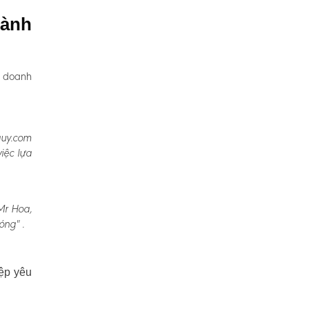
hành
, doanh
quy.com
iệc lựa
Mr Hoa,
óng" .
ệp yêu