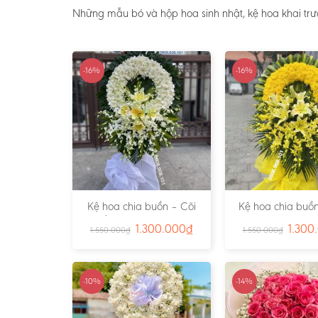
Những mẫu bó và hộp hoa sinh nhật, kệ hoa khai trư
-16%
-16%
Kệ hoa chia buồn – Cõi
Kệ hoa chia buồn
Trần Gian – Ms:4724
Vàng – Ms:4
1.300.000
₫
1.300
1.550.000
₫
1.550.000
₫
-10%
-14%