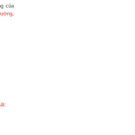
ng của
đường,
hất: