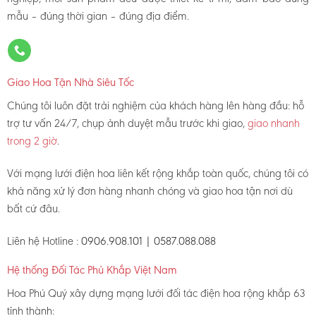
mẫu – đúng thời gian – đúng địa điểm.
Giao Hoa Tận Nhà Siêu Tốc
Chúng tôi luôn đặt trải nghiệm của khách hàng lên hàng đầu: hỗ
trợ tư vấn 24/7, chụp ảnh duyệt mẫu trước khi giao,
giao nhanh
trong 2 giờ
.
Với mạng lưới điện hoa liên kết rộng khắp toàn quốc, chúng tôi có
khả năng xử lý đơn hàng nhanh chóng và giao hoa tận nơi dù
bất cứ đâu.
Liên hệ Hotline :
0906.908.101 | 0587.088.088
Hệ thống Đối Tác Phủ Khắp Việt Nam
Hoa Phú Quý xây dựng mạng lưới đối tác điện hoa rộng khắp 63
tỉnh thành: