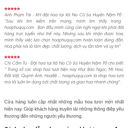
Anh Phạm Tài - KH đặt hoa tại Xã Na Cô Sa Huyện Nậm Pồ :
“Sau khi tìm kiếm trên mạng, mình tìm thấy trang
hoaphuquy.com . Ban đầu mình cũng còn nghi ngại khi phải đặt
hàng trực tuyến như thế này. Nhưng sau khi nhận được hoa,
mình thấy việc lựa chọn hoaphuquy.com hoàn toàn đúng đắn.
Hoa phải nói là làm đẹp, chất lượng, dịch vụ tận tâm và uy tín"
Chị Cẩm Tú - Đặt hoa tại Xã Na Cô Sa Huyện Nậm Pồ cho biết:
“ Trong số các shop hoa tươi hiện nay như: Bảo Ngọc, Mr Hoa,
Đất Việt, Quỳnh Anh, Hoa88 .... hoaphuquy.com là shop hoa tươi
mà tôi luôn tin dùng bởi chất lượng và giao hoa nhanh chóng" .
Cửa hàng luôn cập nhật những mẫu hoa tươi mới nhất
hiện nay. Giúp khách hàng truyền tải những thông điệp yêu
thương đến những người yêu thương.