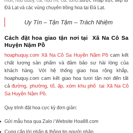
môn, hoa baby, cúc họa mi, cúc tana.
.được nhập trực tiếp từ
Đà Lạt và các vùng chuyên trồng hoa tại Đà Lạt.
Uy Tín – Tận Tậm – Trách Nhiệm
Cách đặt hoa giao tận nơi tại Xã Na Cô Sa
Huyện Nậm Pồ
hoaphuquy.com Xã Na Cô Sa Huyện Nậm Pồ
cam kết
chất lượng sản phẩm và đảm bảo sự hài lòng của
khách hàng. Với hệ thống giao hoa rộng khắp,
hoaphuquy.com cam kết giao hoa tươi tận nơi đến tất
cả
đường, phường, tổ, ấp, xóm khu phố tại Xã Na Cô
Sa Huyện Nậm Pồ.
Quy trình đặt hoa cực kỳ đơn giản:
Gửi mẫu hoa qua Zalo / Website Hoa88.com
Cung cấp lời nhắn & thông tin người nhận