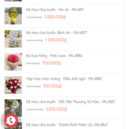
Kệ hoa chia buồn - Hư vô - Ms:4811
1.000.000
₫
1.150.000
₫
Kệ hoa chia buồn -Bình An - Ms:4837
1.900.000
₫
2.100.000
₫
Bó hoa hồng - Pink Love - Ms:3884
700.000
₫
812.000
₫
Hộp hoa chúc mừng - Điều bất ngờ - Ms:3882
700.000
₫
790.000
₫
Kệ hoa chia buồn - Nỗi Tiếc Thương Vô Hạn - Ms:3851
3.300.000
₫
3.540.000
₫
Kệ hoa chia buồn - Thành Kính Phân Ưu- Ms:3847