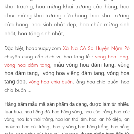
khai trương, hoa mừng khai trương cửa hàng, hoa
chúc mừng khai trương cửa hàng, hoa khai trương
cửa hàng, hoa sinh nhật đẹp, hoa chúc mừng sinh
nhật, hoa tặng sinh nhật,…
Đặc biệt, hoaphuquy.com
Xã Na Cô Sa Huyện Nậm Pồ
chuyên cung cấp dịch vụ hoa tang lễ :
vòng hoa tang,
vòng hoa đám tang
,
mẫu vòng hoa đám tang, vòng
hoa đám tang, vòng hoa viếng đám tang, vòng hoa
vòng hoa chia buồn
, lẵng hoa chia buồn, hoa
tang đẹp,
chia buồn …
Hàng trăm mẫu mã sản phẩm đa dạng, được làm từ nhiều
hoa hồng đỏ, hoa hồng vàng, hoa cúc trắng, hoa cúc
loại hoa:
vàng, hoa lan thái trắng, hoa lan thái tím, hoa lan hồ điệp, lan
mokara, hoa cúc trắng , hoa ly vàng, hoa hồng trắng, hoa hồng