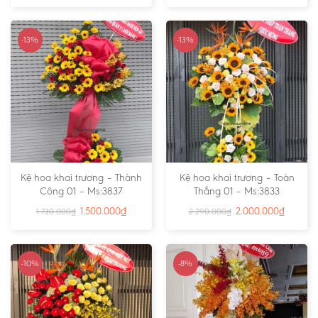
-13%
-13%
Kệ hoa khai trương – Thành
Kệ hoa khai trương – Toàn
Công 01 – Ms:3837
Thắng 01 – Ms:3833
1.500.000
₫
2.000.000
₫
1.730.000
₫
2.290.000
₫
-10%
-8%