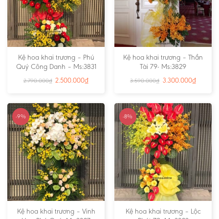
Kệ hoa khai trương – Phú
Kệ hoa khai trương – Thần
Quý Công Danh – Ms:3831
Tài 79- Ms:3829
2.500.000
₫
3.300.000
₫
2.790.000
₫
3.590.000
₫
-9%
-8%
Kệ hoa khai trương – Vinh
Kệ hoa khai trương – Lộc