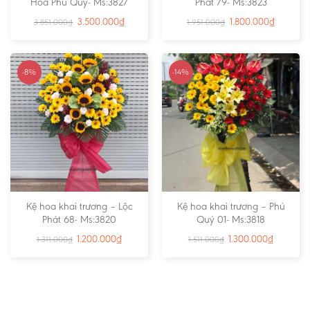
Hoa Phú Quý- Ms:3827
Phát 79- Ms:3823
3.500.000
₫
1.800.000
₫
3.851.000
₫
1.951.000
₫
-8%
-14%
Kệ hoa khai trương – Lộc
Kệ hoa khai trương – Phú
Phát 68- Ms:3820
Quý 01- Ms:3818
1.200.000
₫
1.300.000
₫
1.311.000
₫
1.511.000
₫