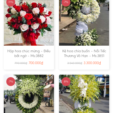
-11%
-7%
Hộp hoa chúc mừng – Điều
Kệ hoa chia buồn – Nỗi Tiếc
bất ngờ – Ms:3882
Thương Vô Hạn – Ms:3851
700.000
₫
3.300.000
₫
790.000
₫
3.540.000
₫
-7%
-8%