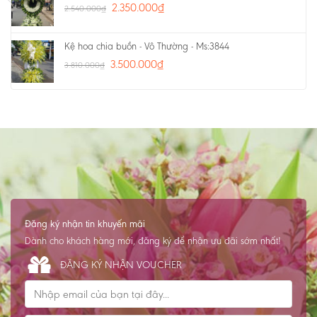
2.350.000
₫
2.540.000
₫
Kệ hoa chia buồn - Vô Thường - Ms:3844
3.500.000
₫
3.810.000
₫
Đăng ký nhận tin khuyến mãi
Dành cho khách hàng mới, đăng ký để nhận ưu đãi sớm nhất!
ĐĂNG KÝ NHẬN VOUCHER