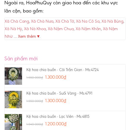
Ngoài ra, HoaPhuQuy còn giao hoa đến các khu vực
lân cận, bao gồm:
Xã Chà Cang
,
Xã Chà Nưa
,
Xã Chà Tở
,
Xã Na Cô Sa
,
Xã Nà Bủng
,
Xã Nà Hỳ
,
Xã Nà Khoa
,
Xã Nậm Chua
,
Xã Nậm Khăn
,
Xã Nậm
Nhừ
…
Xem thêm ▾
.
Sản phẩm mới
Kệ hoa chia buồn - Cõi Trần Gian - Ms:4724
1.300.000
₫
1.550.000
₫
Kệ hoa chia buồn - Suối Vàng - Ms:4791
1.300.000
₫
1.550.000
₫
Kệ hoa chia buồn - Lạc Viên - Ms:4815
1.200.000
₫
1.540.000
₫