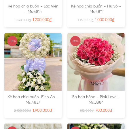
Kệ hoa chia buồn – Lạc Viên
Kệ hoa chia buồn – Hư vô –
– Ms:4815
Ms:4811
1.200.000
₫
1.000.000
₫
1.540.000
₫
1.150.000
₫
-10%
-14%
Kệ hoa chia buồn -Bình An –
Bó hoa hồng – Pink Love –
Ms:4837
Ms:3884
1.900.000
₫
700.000
₫
2.100.000
₫
812.000
₫