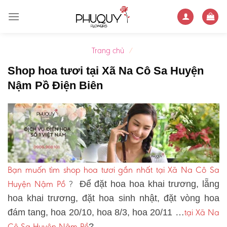
Skip
to
content
Trang chủ
/
Shop hoa tươi tại Xã Na Cô Sa Huyện
Nậm Pồ Điện Biên
Bạn muốn tìm shop hoa tươi gần nhất tại Xã Na Cô Sa
Huyện Nậm Pồ
?
Để đặt hoa hoa khai trương, lẵng
hoa khai trương, đặt hoa sinh nhật, đặt vòng hoa
tại Xã Na
đám tang, hoa 20/10, hoa 8/3, hoa 20/11 …
Cô Sa Huyện Nậm Pồ
?