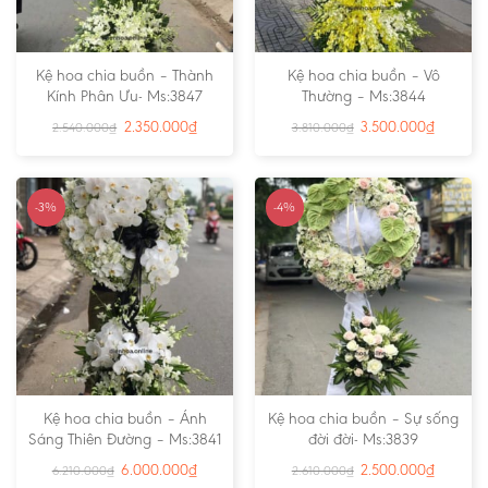
Kệ hoa chia buồn – Thành
Kệ hoa chia buồn – Vô
Kính Phân Ưu- Ms:3847
Thường – Ms:3844
2.350.000
₫
3.500.000
₫
2.540.000
₫
3.810.000
₫
-3%
-4%
Kệ hoa chia buồn – Ánh
Kệ hoa chia buồn – Sự sống
Sáng Thiên Đường – Ms:3841
đời đời- Ms:3839
6.000.000
₫
2.500.000
₫
6.210.000
₫
2.610.000
₫